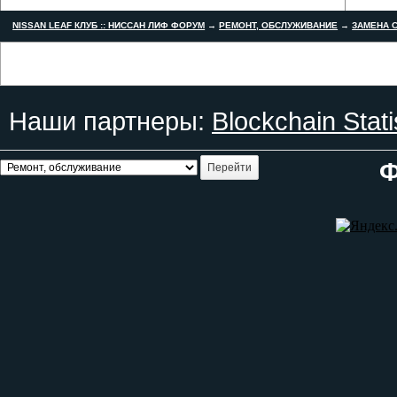
NISSAN LEAF КЛУБ :: НИССАН ЛИФ ФОРУМ
→
РЕМОНТ, ОБСЛУЖИВАНИЕ
→
ЗАМЕНА С
Наши партнеры:
Blockchain Stati
Ф