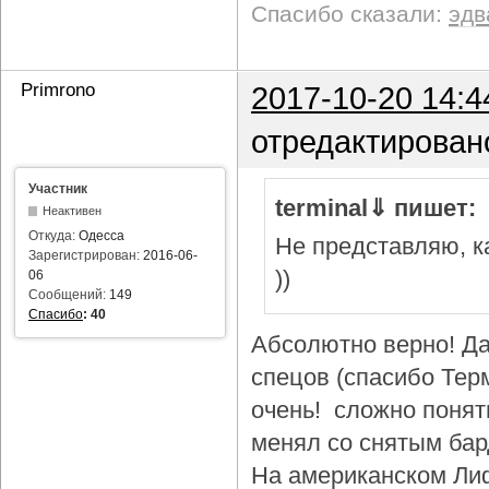
Спасибо сказали:
эдв
Primrono
2017-10-20 14:4
отредактирован
Участник
terminal⇓ пишет:
Неактивен
Откуда:
Одесса
Не представляю, ка
Зарегистрирован:
2016-06-
))
06
Сообщений:
149
Спасибо
:
40
Абсолютно верно! Да
спецов (спасибо Тер
очень! сложно понят
менял со снятым бар
На американском Лиф