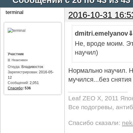
terminal
2016-10-31 16:5
dmitri.emelyanov
Не, вроде моим. Э
научил)
Участник
Неактивен
Откуда:
Владивосток
Нормально научил. Н
Зарегистрирован:
2016-05-
12
мучился...без снятия 
Сообщений:
2,051
Спасибо
:
536
Leaf ZEO Х, 2011 Япо
Все подогревы, анти
Спасибо сказали:
nek