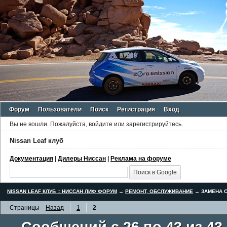
Форум
Пользователи
Поиск
Регистрация
Вход
Вы не вошли.
Пожалуйста, войдите или зарегистрируйтесь.
Nissan Leaf клуб
Документация
|
Дилеры Ниссан
|
Реклама на форуме
NISSAN LEAF КЛУБ :: НИССАН ЛИФ ФОРУМ
→
РЕМОНТ, ОБСЛУЖИВАНИЕ
→
ЗАМЕНА С
Страницы
Назад
1
2
Сообщений с 26 по 43 из 43