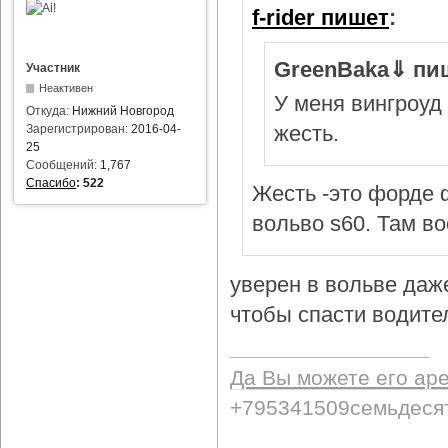
f-rider пишет
:
GreenBaka⇓ пи
Участник
Неактивен
У меня вингроуд 
Откуда:
Нижний Новгород
жесть.
Зарегистрирован:
2016-04-
25
Сообщений:
1,767
Спасибо
:
522
Жесть -это форде ф
вольво s60. Там в
уверен в вольве даж
чтобы спасти водител
Да Вы можете его ар
+795341509семьдеся