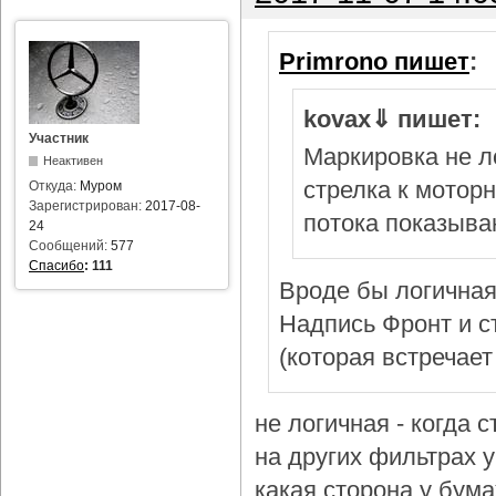
Primrono пишет
:
kovax⇓ пишет:
Участник
Маркировка не л
Неактивен
стрелка к мотор
Откуда:
Муром
Зарегистрирован:
2017-08-
потока показыва
24
Сообщений:
577
Спасибо
:
111
Вроде бы логичная
Надпись Фронт и с
(которая встречает
не логичная - когда 
на других фильтрах у 
какая сторона у бум