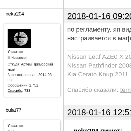
neka204
2018-01-16 09:2
по регламенту. яп в
настраивается в маф
Участник
Nissan Leaf AZE0 X 2
Неактивен
Nissan Pathfinder 200
Откуда:
Артем Приморский
край
Kia Cerato Koup 2011
Зарегистрирован:
2014-03-
08
Сообщений:
2,752
Спасибо сказали:
ter
Спасибо
:
738
bulat77
2018-01-16 12:5
Участник
neka204 пишет
: