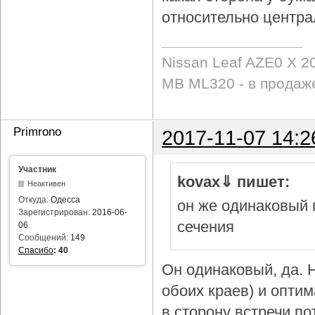
относительно центра
Nissan Leaf AZE0 X 2
MB ML320 - в продаж
Primrono
2017-11-07 14:2
Участник
kovax⇓ пишет:
Неактивен
Откуда:
Одесса
он же одинаковый 
Зарегистрирован:
2016-06-
сечения
06
Сообщений:
149
Спасибо
:
40
Он одинаковый, да. Н
обоих краев) и опти
в сторону встречи по