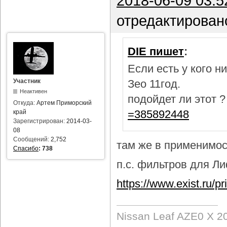
2018-06-09 03:5
отредактирован
DIE пишет
:
Если есть у кого 
Участник
Зео 11год.
Неактивен
подойдет ли этот 
Откуда:
Артем Приморский
=385892448
край
Зарегистрирован:
2014-03-
08
Сообщений:
2,752
там же в применимост
Спасибо
:
738
п.с. фильтров для Лиф
https://www.exist.ru/
Nissan Leaf AZE0 X 2