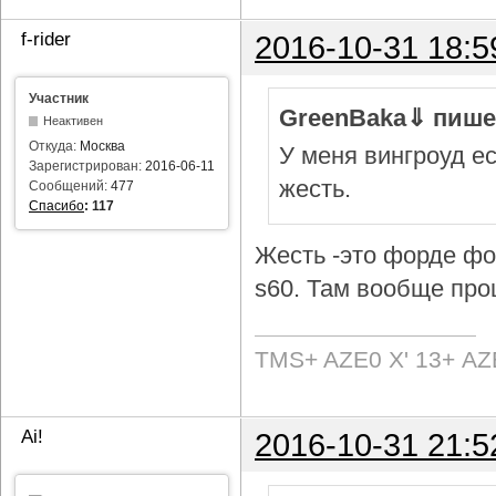
f-rider
2016-10-31 18:5
Участник
GreenBaka⇓ пише
Неактивен
Откуда:
Москва
У меня вингроуд ес
Зарегистрирован:
2016-06-11
жесть.
Сообщений:
477
Спасибо
:
117
Жесть -это форде фок
s60. Там вообще про
TMS+ AZE0 Х' 13+ AZ
Ai!
2016-10-31 21:5