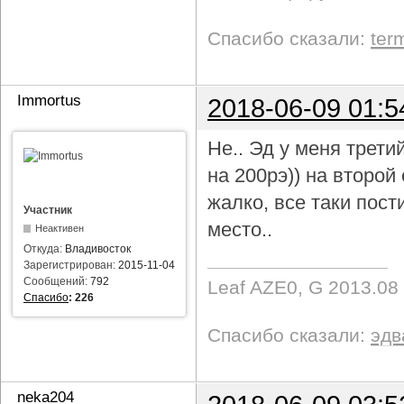
Спасибо сказали:
ter
Immortus
2018-06-09 01:5
Не.. Эд у меня трети
на 200рэ)) на второ
жалко, все таки пост
Участник
место..
Неактивен
Откуда:
Владивосток
Зарегистрирован:
2015-11-04
Сообщений:
792
Leaf AZE0, G 2013.08
Спасибо
:
226
Спасибо сказали:
эдв
neka204