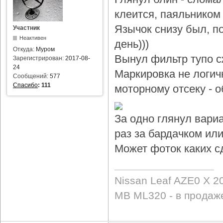
клеится, паяльником 
Язычок снизу был, по
Участник
Неактивен
день)))
Откуда:
Муром
Вынул фильтр тупо с
Зарегистрирован:
2017-08-
24
Маркировка не логичн
Сообщений:
577
Спасибо
:
111
моторному отсеку - 
За одно глянул вари
раз за бардачком или
Может фоток каких с
Nissan Leaf AZE0 X 2
MB ML320 - в продаж