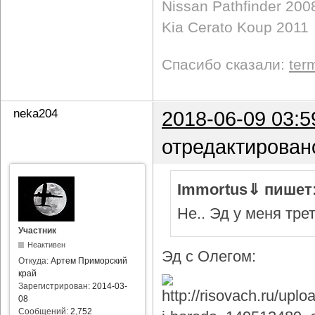
Nissan Pathfinder 200
Kia Cerato Koup 2011
Спасибо сказали:
ter
neka204
2018-06-09 03:5
отредактирован
Immortus⇓ пишет
Не.. Эд у меня тре
Участник
Неактивен
Эд с Олегом:
Откуда:
Артем Приморский
край
Зарегистрирован:
2014-03-
08
Сообщений:
2,752