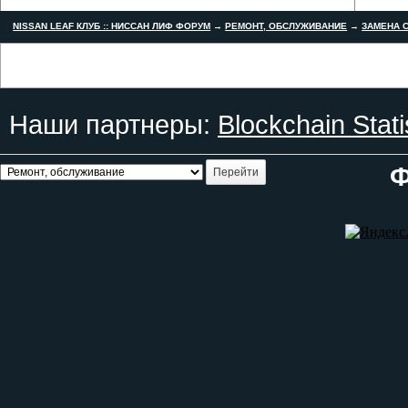
NISSAN LEAF КЛУБ :: НИССАН ЛИФ ФОРУМ
→
РЕМОНТ, ОБСЛУЖИВАНИЕ
→
ЗАМЕНА С
Наши партнеры:
Blockchain Stati
Ф