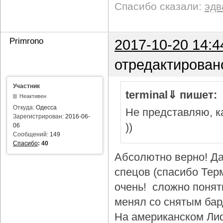
Спасибо сказали:
эдв
Primrono
2017-10-20 14:4
отредактирован
Участник
terminal⇓ пишет:
Неактивен
Откуда:
Одесса
Не представляю, ка
Зарегистрирован:
2016-06-
))
06
Сообщений:
149
Спасибо
:
40
Абсолютно верно! Да
спецов (спасибо Тер
очень! сложно понят
менял со снятым бар
На американском Лиф