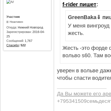
f-rider пишет
:
GreenBaka⇓ пи
Участник
Неактивен
У меня вингроуд 
Откуда:
Нижний Новгород
жесть.
Зарегистрирован:
2016-04-
25
Сообщений:
1,767
Спасибо
:
522
Жесть -это форде ф
вольво s60. Там в
уверен в вольве даж
чтобы спасти водител
Да Вы можете его ар
+795341509семьдеся