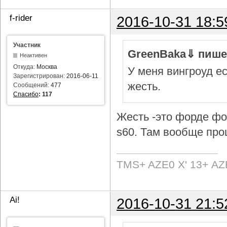
f-rider
2016-10-31 18:5
Участник
GreenBaka⇓ пише
Неактивен
Откуда:
Москва
У меня вингроуд ес
Зарегистрирован:
2016-06-11
жесть.
Сообщений:
477
Спасибо
:
117
Жесть -это форде фок
s60. Там вообще про
TMS+ AZE0 Х' 13+ AZ
Ai!
2016-10-31 21:5