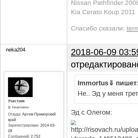
Nissan Pathfinder 200
Kia Cerato Koup 2011
Спасибо сказали:
ter
neka204
2018-06-09 03:5
отредактирован
Immortus⇓ пишет
Не.. Эд у меня тре
Участник
Неактивен
Эд с Олегом:
Откуда:
Артем Приморский
край
Зарегистрирован:
2014-03-
08
Сообщений:
2,752