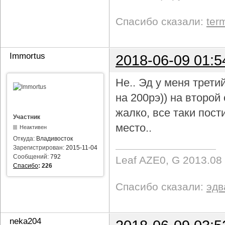
Спасибо сказали:
ter
Immortus
2018-06-09 01:5
Не.. Эд у меня трети
на 200рэ)) на второ
жалко, все таки пост
Участник
место..
Неактивен
Откуда:
Владивосток
Зарегистрирован:
2015-11-04
Сообщений:
792
Leaf AZE0, G 2013.08
Спасибо
:
226
Спасибо сказали:
эдв
neka204