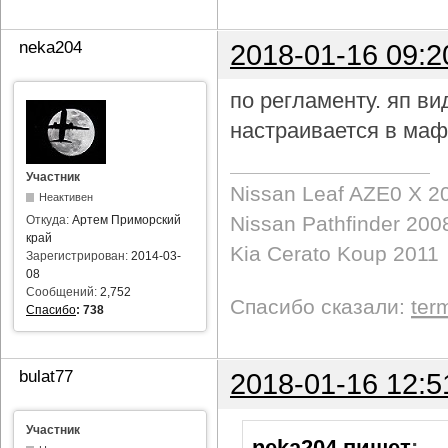
neka204
2018-01-16 09:2
по регламенту. яп в
настраивается в маф
Участник
Nissan Leaf AZE0 X 2
Неактивен
Nissan Pathfinder 200
Откуда:
Артем Приморский
край
Kia Cerato Koup 2011
Зарегистрирован:
2014-03-
08
Сообщений:
2,752
Спасибо сказали:
ter
Спасибо
:
738
bulat77
2018-01-16 12:5
Участник
neka204 пишет
: