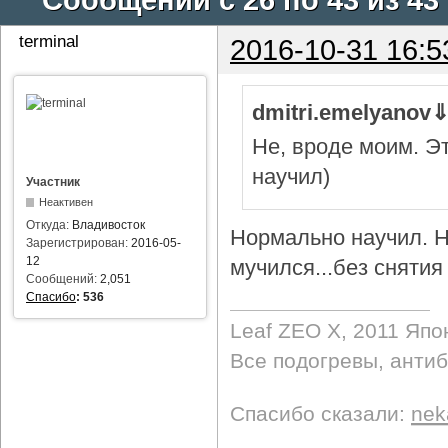
terminal
2016-10-31 16:5
dmitri.emelyanov
Не, вроде моим. Э
научил)
Участник
Неактивен
Откуда:
Владивосток
Нормально научил. Н
Зарегистрирован:
2016-05-
12
мучился...без снятия 
Сообщений:
2,051
Спасибо
:
536
Leaf ZEO Х, 2011 Япо
Все подогревы, анти
Спасибо сказали:
nek