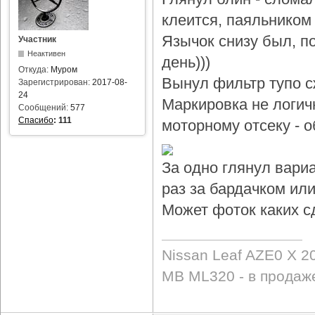
клеится, паяльником 
Язычок снизу был, по
Участник
Неактивен
день)))
Откуда:
Муром
Вынул фильтр тупо с
Зарегистрирован:
2017-08-
24
Маркировка не логичн
Сообщений:
577
Спасибо
:
111
моторному отсеку - 
За одно глянул вари
раз за бардачком или
Может фоток каких с
Nissan Leaf AZE0 X 2
MB ML320 - в продаж