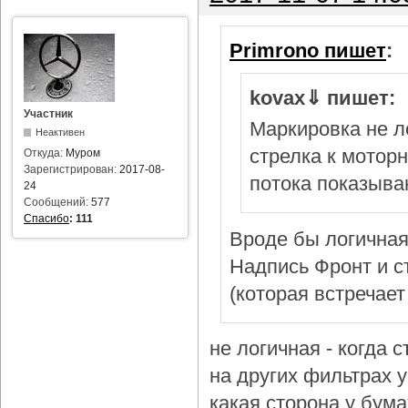
Primrono пишет
:
kovax⇓ пишет:
Участник
Маркировка не л
Неактивен
стрелка к мотор
Откуда:
Муром
Зарегистрирован:
2017-08-
потока показыва
24
Сообщений:
577
Спасибо
:
111
Вроде бы логичная
Надпись Фронт и с
(которая встречает
не логичная - когда 
на других фильтрах у 
какая сторона у бум