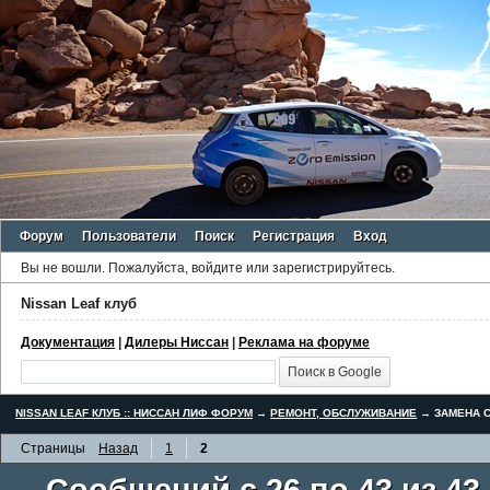
Форум
Пользователи
Поиск
Регистрация
Вход
Вы не вошли.
Пожалуйста, войдите или зарегистрируйтесь.
Nissan Leaf клуб
Документация
|
Дилеры Ниссан
|
Реклама на форуме
NISSAN LEAF КЛУБ :: НИССАН ЛИФ ФОРУМ
→
РЕМОНТ, ОБСЛУЖИВАНИЕ
→
ЗАМЕНА С
Страницы
Назад
1
2
Сообщений с 26 по 43 из 43