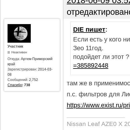
2018-06-09 03:5
отредактирован
DIE пишет
:
Если есть у кого 
Участник
Зео 11год.
Неактивен
подойдет ли этот 
Откуда:
Артем Приморский
=385892448
край
Зарегистрирован:
2014-03-
08
Сообщений:
2,752
там же в применимост
Спасибо
:
738
п.с. фильтров для Лиф
https://www.exist.ru/
Nissan Leaf AZE0 X 2