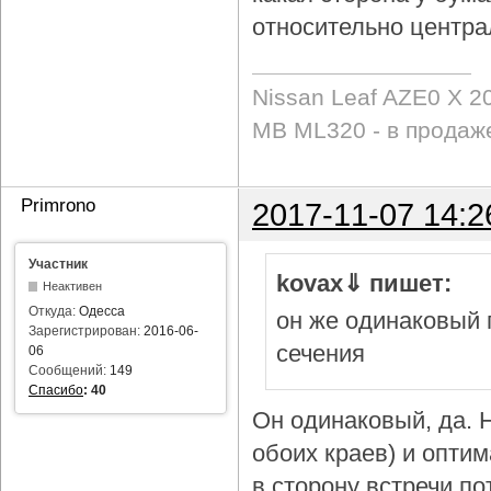
относительно центра
Nissan Leaf AZE0 X 2
MB ML320 - в продаж
Primrono
2017-11-07 14:2
Участник
kovax⇓ пишет:
Неактивен
Откуда:
Одесса
он же одинаковый 
Зарегистрирован:
2016-06-
сечения
06
Сообщений:
149
Спасибо
:
40
Он одинаковый, да. Н
обоих краев) и опти
в сторону встречи по