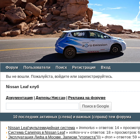
Форум
Пользователи
Поиск
Регистрация
Вход
Вы не вошли.
Пожалуйста, войдите или зарегистрируйтесь.
Nissan Leaf клуб
Документация
|
Дилеры Ниссан
|
Реклама на форуме
10 последних активных (слева) и важных (справа) тем форума
›
Nissan Leaf мультемидийная система
»
Immortus
»
ответов
: 14 »
просмот
›
Система Carwings в Nissan Leaf
»
volkov-v-v
»
ответов
: 18 »
просмотров
: 
›
Эксплуатация Лифа в Москве. Записки "утописта")))
»
dron
»
ответов
: 59 