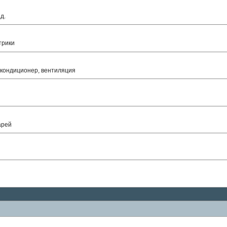
д.
трики
 кондиционер, вентиляция
арей