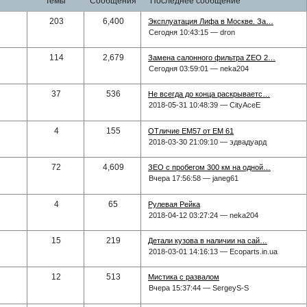
темы
сообщения
последнее сообщение
203
6,400
Эксплуатация Лифа в Москве. За…
Сегодня 10:43:15 — dron
114
2,679
Замена салонного фильтра ZEO 2…
Сегодня 03:59:01 — neka204
37
536
Не всегда до конца раскрываетс…
2018-05-31 10:48:39 — CityAceE
4
155
ОТличие EM57 от EM 61
2018-03-30 21:09:10 — эдвадуард
72
4,609
ЗЕО с пробегом 300 км на одной…
Вчера 17:56:58 — janeg61
4
65
Рулевая Рейка
2018-04-12 03:27:24 — neka204
15
219
Детали кузова в наличии на сай…
2018-03-01 14:16:13 — Ecoparts.in.ua
12
513
Мистика с развалом
Вчера 15:37:44 — SergeyS-S