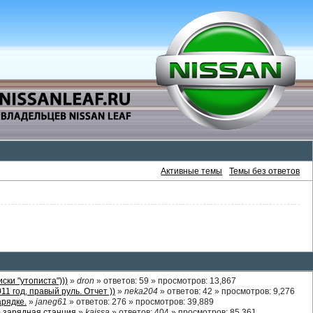
Активные темы
Темы без ответов
ски "утописта")))
»
dron
»
ответов
: 59 »
просмотров
: 13,867
1 год, правый руль. Отчет ))
»
neka204
»
ответов
: 42 »
просмотров
: 9,276
арядке.
»
janeg61
»
ответов
: 276 »
просмотров
: 39,889
 зарядная станция
»
kaissa
»
ответов
: 404 »
просмотров
: 85,361