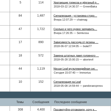
5
114
Хватающие тормоза и дёрганый р…
2018-03-22 14:30:37 — GreenBaka
84
1,487
Сигнализация - установка сторо…
Вчера 12:07:29 — chatmag
47
1,722
Сколько и чего нужно заправить…
Вчера 17:26:35 — Semivosa
17
890
Зависимость расхода от резины …
2018-06-07 12:04:05 — bulat77
18
572
Замена штатных ламп головного …
2018-05-28 15:00:15 — abortevil
44
1,119
Nissan Leaf мультемидийная сис…
Сегодня 15:07:40 — Immortus
10
152
Сигнализация на Leaf
2018-05-08 14:59:44 — pandoraexpress
темы
сообщения
последнее сообщение
308
4,400
Посоветуйте-отговорите, хочу к…