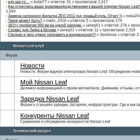
›
еду как-то ...
»
bulat77
»
ответов
: 31 »
просмотров
: 2,417
›
Как отнеслись ваши знакомые/родственники к вашей покупке Nissan Leaf
1,540
›
Замена салонного фильтра ZEO 2011 год, правый руль. Отчет ))
»
neka20
›
Такое может быть?
»
maks_2016
»
ответов
: 5 »
просмотров
: 176
›
ЗЕО с пробегом 300 км на одной зарядке.
»
janeg61
»
ответов
: 276 »
прос
›
Сервис для Лифа в Москве
»
janeg61
»
ответов
: 11 »
просмотров
: 2,319
›
Сколько и чего нужно заправить в кондиционер?!
»
Semivosa
»
ответов
: 3
Nissan Leaf клуб
Форум
Новости
Новости. Форум ждунов электрокара Nissan Leaf. Обсуждение нов
Мой Nissan Leaf
Делимся информацией о своем автомобиле. Дневники, отзывы, о
Зарядка Nissan Leaf
Форум о станциях зарядки, батареях, инфраструктуре. Где и как з
Конкуренты Nissan Leaf
Сравнение и обсуждение конкурентов Nissan Leaf
Технический раздел