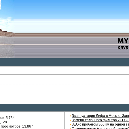
›
Эксплуатация Лифа в Москве. Запи
ров
: 5,734
›
Замена салонного фильтра ZEO 201
6,128
›
ЗЕО с пробегом 300 км на одной з
»
просмотров
: 13,867
›
Стационарная (гаражная/уличная)