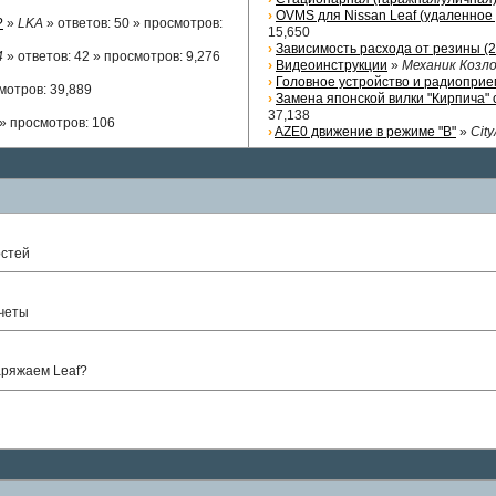
›
OVMS для Nissan Leaf (удаленное 
?
»
LKA
»
ответов
: 50 »
просмотров
:
15,650
›
Зависимость расхода от резины (2
4
»
ответов
: 42 »
просмотров
: 9,276
›
Видеоинструкции
»
Механик Козл
›
Головное устройство и радиоприем
мотров
: 39,889
›
Замена японской вилки "Кирпича"
37,138
 »
просмотров
: 106
›
AZE0 движение в режиме "В"
»
Cit
остей
тчеты
аряжаем Leaf?