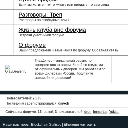
Если вы хотите что-то купить или продать, то вам сюда
Разговоры. Треп
Разговоры на свободные темы
Жизнь клуба вне форума
Встречи участников форума
О форуме
Ваши предложения и замечания по форуму. Обратная связь
ГлавДилер
- уникальный сервис по
продаже новых автомобилей со скидками
от официальных дилеров. Мы работаем со
всеми дилерами России. Покупайте
автомобили дешевле!
Пользователей:
2,535
Последним зарегистрировался:
disyok
Сейчас на форуме:
13
гостей,
3
пользователей
dron
,
Immortus
,
Yukito
Наши партнеры:
Blockchain Statistic
|
Ethereum контракты