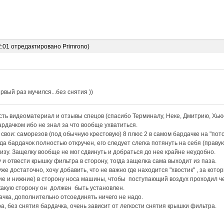
2:01 отредактировано Primrono)
рвый раз мучился...без снятия ))
ть видеоматериал и отзывы спецов (спасибо Терминалу, Неке, Дмитрию, Хьюс
рдачком ибо не знал за что вообще ухватиться.
вои: саморезов (под обычную крестовую) 8 плюс 2 в самом бардачке на "пот
да бардачок полностью откручен, его следует слегка потянуть на себя (праву
низу. Защелку вообще не мог сдвинуть и добраться до нее крайне неудобно.
 и отвести крышку фильтра в сторону, тогда защелка сама выходит из паза.
е достаточно, хочу добавить, что не важно где находится "хвостик" , за кото
е и нижние) в сторону носа машины, чтобы поступающий воздух проходил че
какую сторону он должен быть установлен.
ачка, дополнительно отсоединять ничего не надо.
а, без снятия бардачка, очень зависит от легкости снятия крышки фильтра.