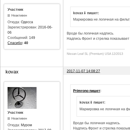
Участник
kovax⇓ пишет:
Неактивен
Маркировка не логичная на фильт
Откуда:
Одесса
Зарегистрирован:
2016-06-
06
Вроде бы логичная надпись.
Сообщений:
149
Надпись Фронт и стрелка показывает 
Спасибо
:
40
Nissan Leaf SL (Premium) USA 12/2013
2017-11-07 14:08:27
kovax
Primrono пишет
:
kovax⇓ пишет:
Маркировка не логичная на фи
Участник
Неактивен
Вроде бы логичная надпись.
Откуда:
Муром
Надпись Фронт и стрелка показыва