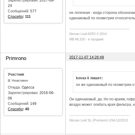
Зарегистрирован:
2017-08-
24
Сообщений:
577
не логичная - когда сторона обозначае
Спасибо
:
111
одинаковый по геометрии относитель
Nissan Leaf AZE0 X 2014
MB ML320 - в продаже
2017-11-07 14:26:49
Primrono
Участник
kovax⇓ пишет:
Неактивен
он же одинаковый по геометрии 
Откуда:
Одесса
Зарегистрирован:
2016-06-
06
Он одинаковый, да. Но по краям, гофр
Сообщений:
149
воздух может огибать края фильтра, н
Спасибо
:
40
Nissan Leaf SL (Premium) USA 12/2013