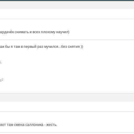
ардачёк снимать и всех плохому научил)
к бы я там в первый раз мучился...без снятия ))
д.
v
2
, вот там смена саллоника - жесть.