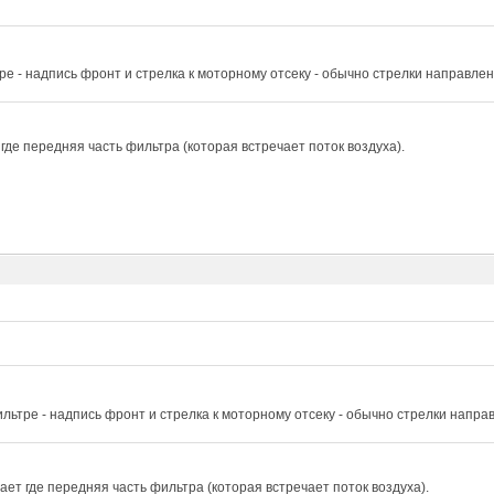
ре - надпись фронт и стрелка к моторному отсеку - обычно стрелки направле
где передняя часть фильтра (которая встречает поток воздуха).
льтре - надпись фронт и стрелка к моторному отсеку - обычно стрелки напра
ет где передняя часть фильтра (которая встречает поток воздуха).