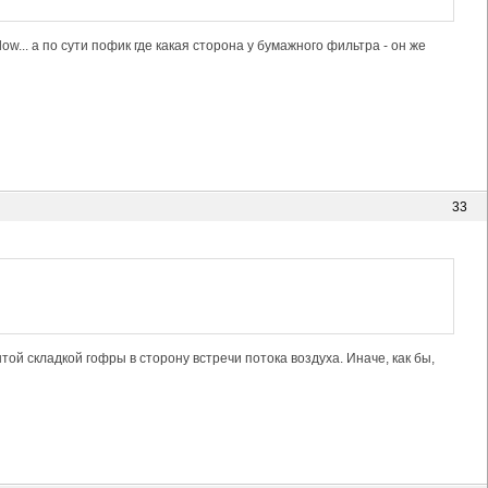
ow... а по сути пофик где какая сторона у бумажного фильтра - он же
33
той складкой гофры в сторону встречи потока воздуха. Иначе, как бы,