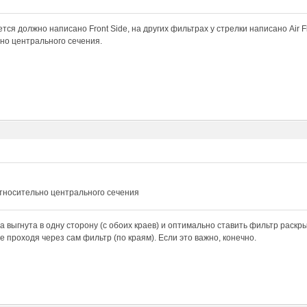
тся должно написано Front Side, на других фильтрах у стрелки написано Air Fl
но центрального сечения.
относительно центрального сечения
а выгнута в одну сторону (с обоих краев) и оптимально ставить фильтр раскры
е проходя через сам фильтр (по краям). Если это важно, конечно.