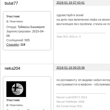
2018-01-16 07:43:41
bulat77
здравствуйте всем!
Участник
на днях при включении лифа на мони
Неактивен
вентиляция без проблем, стекла не п
Откуда:
Туймазы Башкирия
Зарегистрирован:
2015-04-
06
Лиф ЗЕО 2011г.в. Х
Сообщений:
505
Спасибо
:
118
2018-01-16 09:20:36
neka204
по регламенту. яп видимо забил инте
настраивается в мафоне - обслуживан
Nissan Leaf AZE0 X 2014
Участник
Nissan Pathfinder 2008
Неактивен
Kia Cerato Koup 2011