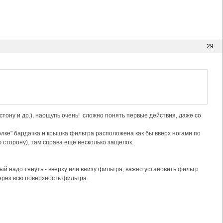
29
тону и др.), наощупь очень! сложно понять первые действия, даже со
олке" бардачка и крышка фильтра расположена как бы вверх ногами по
ю сторону), там справа еще несколько защелок.
рый надо тянуть - вверху или внизу фильтра, важно установить фильтр
рез всю поверхность фильтра.