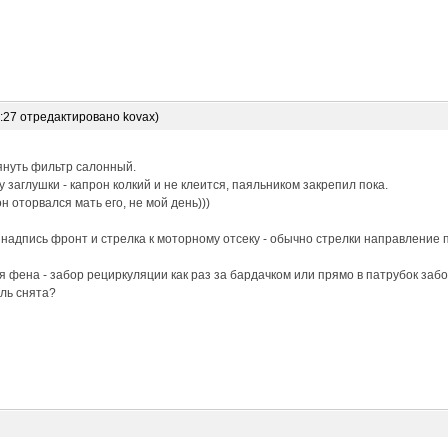
6:27 отредактировано kovax)
януть фильтр салонный.
 заглушки - капрон колкий и не клеится, паяльником закрепил пока.
н оторвался мать его, не мой день)))
 надпись фронт и стрелка к моторному отсеку - обычно стрелки направление 
 фена - забор рециркуляции как раз за бардачком или прямо в патрубок забо
ль снята?