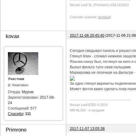
Nissan Leaf SL (Premium) USA 12/2013
Спасибо сказали:
terminal
1
2017-11-06 20:45:40
(2017-11-06 21:0
kovax
Сегодня скидывал панель и решил гл
Глянул блин - сломал нижнюю защелку
Язычок снизу был, потянул за него и о
Вынул фильтр тупо сжав пальцами.
Маркировка не логичная на фильтре -
Участник
За одно глянул варианты подключения
Неактивен
Может фоток каких сделать пока пане
Откуда:
Муром
Зарегистрирован:
2017-08-
24
Nissan Leaf AZE0 X 2014
Сообщений:
577
MB ML320 - в продаже
Спасибо
:
111
2017-11-07 13:05:38
Primrono