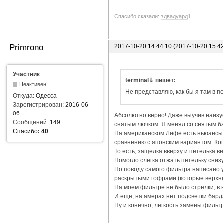
Спасибо сказали:
эдвадуард
1
2017-10-20 14:44:10
(2017-10-20 15:4
Primrono
Участник
terminal⇓ пишет:
Неактивен
Не представляю, как бы я там в пе
Откуда:
Одесса
Зарегистрирован:
2016-06-
06
Абсолютно верно! Даже выучив наизус
Сообщений:
149
снятым лючком. Я менял со снятым ба
Спасибо
:
40
На американском Лифе есть ньюансы с
сравнению с японским вариантом. Ког
То есть, защелка вверху и петелька в
Помогло слегка отжать петельку снизу
По поводу самого фильтра написано уж
раскрытыми гофрами (которые верхни
На моем фильтре не было стрелки, в 
И еще, на амерах нет подсветки бард
Ну и конечно, легкость замены фильтр