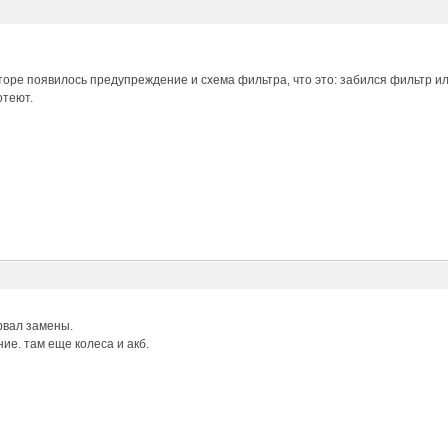
торе появилось предупреждение и схема фильтра, что это: забился фильтр 
отеют.
рвал замены.
ие. там еще колеса и акб.