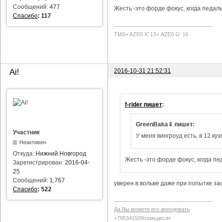
Сообщений:
477
Жесть -это форде фокус, когда педаль
Спасибо
:
117
TMS+ AZE0 Х' 13+ AZE0 G' 16
2016-10-31 21:52:31
Ai!
f-rider пишет
:
GreenBaka⇓ пишет:
Участник
У меня вингроуд есть, в 12 куз
Неактивен
Откуда:
Нижний Новгород
Жесть -это форде фокус, когда пе
Зарегистрирован:
2016-04-
25
Сообщений:
1,767
уверен в вольве даже при попытке за
Спасибо
:
522
Да Вы можете его арендовать
+795341509семьдесят