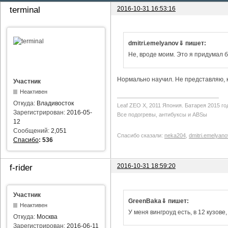
2016-10-31 16:53:16
terminal
dmitri.emelyanov⇓ пишет:
Не, вроде моим. Это я придумал б
Нормально научил. Не представляю, ка
Участник
Неактивен
Откуда:
Владивосток
Leaf ZEO Х, 2011 Япония. Батарея 2015 го
Зарегистрирован:
2016-05-
Все подогревы, антибуксы и ABSы
12
Сообщений:
2,051
Спасибо сказали:
neka204
,
dmitri.emelyano
Спасибо
:
536
2016-10-31 18:59:20
f-rider
Участник
GreenBaka⇓ пишет:
Неактивен
У меня вингроуд есть, в 12 кузове
Откуда:
Москва
Зарегистрирован:
2016-06-11