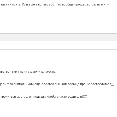
 газа снимать. Или ещё в вольво s60. Там вообще проще застрелиться)))
ове, вот там смена саллоника - жесть.
даль газа снимать. Или ещё в вольво s60. Там вообще проще застрелиться)))
стрелиться выстрелит подушка чтобы спасти водителя)))))