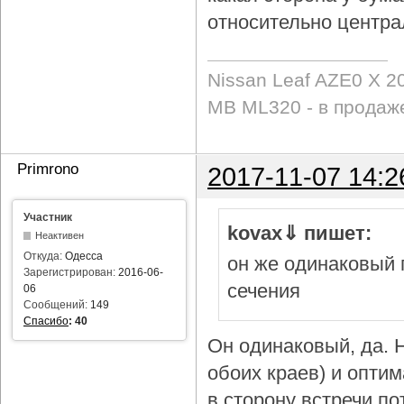
относительно центра
Nissan Leaf AZE0 X 2
MB ML320 - в продаж
Primrono
2017-11-07 14:2
Участник
kovax⇓ пишет:
Неактивен
Откуда:
Одесса
он же одинаковый 
Зарегистрирован:
2016-06-
сечения
06
Сообщений:
149
Спасибо
:
40
Он одинаковый, да. Н
обоих краев) и опти
в сторону встречи по