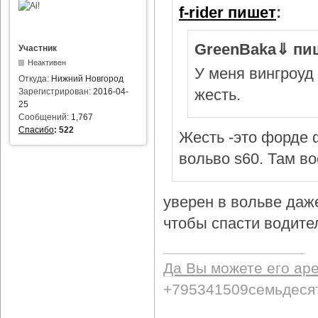
f-rider пишет
:
GreenBaka⇓ пи
Участник
Неактивен
У меня вингроуд 
Откуда:
Нижний Новгород
жесть.
Зарегистрирован:
2016-04-
25
Сообщений:
1,767
Спасибо
:
522
Жесть -это форде ф
вольво s60. Там в
уверен в вольве даж
чтобы спасти водител
Да Вы можете его ар
+795341509семьдеся