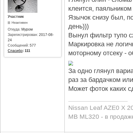
клеится, паяльником 
Язычок снизу был, по
Участник
Неактивен
день)))
Откуда:
Муром
Вынул фильтр тупо с
Зарегистрирован:
2017-08-
24
Маркировка не логичн
Сообщений:
577
Спасибо
:
111
моторному отсеку - 
За одно глянул вари
раз за бардачком или
Может фоток каких с
Nissan Leaf AZE0 X 2
MB ML320 - в продаж