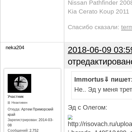
Nissan Pathfinder 200
Kia Cerato Koup 2011
Спасибо сказали:
ter
neka204
2018-06-09 03:5
отредактирован
Immortus⇓ пишет
Не.. Эд у меня тре
Участник
Неактивен
Эд с Олегом:
Откуда:
Артем Приморский
край
Зарегистрирован:
2014-03-
08
Сообщений:
2,752