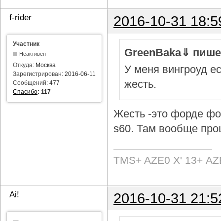
f-rider
2016-10-31 18:5
Участник
GreenBaka⇓ пише
Неактивен
Откуда:
Москва
У меня вингроуд ес
Зарегистрирован:
2016-06-11
жесть.
Сообщений:
477
Спасибо
:
117
Жесть -это форде фок
s60. Там вообще про
TMS+ AZE0 Х' 13+ AZ
Ai!
2016-10-31 21:5