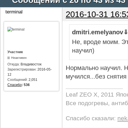
terminal
2016-10-31 16:5
dmitri.emelyanov
Не, вроде моим. Э
научил)
Участник
Неактивен
Откуда:
Владивосток
Нормально научил. Н
Зарегистрирован:
2016-05-
12
мучился...без снятия 
Сообщений:
2,051
Спасибо
:
536
Leaf ZEO Х, 2011 Япо
Все подогревы, анти
Спасибо сказали:
nek