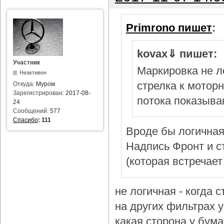
Primrono пишет
:
kovax⇓ пишет:
Участник
Маркировка не л
Неактивен
стрелка к мотор
Откуда:
Муром
Зарегистрирован:
2017-08-
потока показыва
24
Сообщений:
577
Спасибо
:
111
Вроде бы логичная
Надпись Фронт и с
(которая встречает
не логичная - когда 
на других фильтрах у 
какая сторона у бум