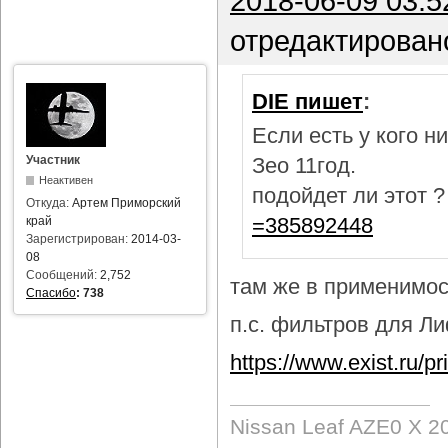
2018-06-09 03:5
отредактирован
DIE пишет
:
Если есть у кого 
Участник
Зео 11год.
Неактивен
подойдет ли этот 
Откуда:
Артем Приморский
=385892448
край
Зарегистрирован:
2014-03-
08
Сообщений:
2,752
там же в применимост
Спасибо
:
738
п.с. фильтров для Лиф
https://www.exist.ru/
Nissan Leaf AZE0 X 2