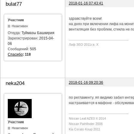
2018-01-16 07:43:41
bulat77
здравствуйте всем!
Участник
на днях при включении лифа на мони
Неактивен
вентиляция без проблем, стекла не п
Откуда:
Туймазы Башкирия
Зарегистрирован:
2015-04-
06
Лиф ЗЕО 2011г.в. Х
Сообщений:
505
Спасибо
:
118
2018-01-16 09:20:36
neka204
по регламенту. яп видимо забил инте
настраивается в мафоне - обслуживан
Nissan Leaf AZE0 X 2014
Участник
Nissan Pathfinder 2008
Неактивен
Kia Cerato Koup 2011