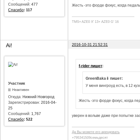
Сообщений:
477
Жесть -это форде фокус, когда педаль
Спасибо
:
117
TMS+ AZE0 Х' 13+ AZE0 G' 16
2016-10-31 21:52:31
Ai!
f-rider пишет
:
GreenBaka⇓ пишет:
Участник
У меня вингроуд есть, в 12 куз
Неактивен
Откуда:
Нижний Новгород
Жесть -это форде фокус, когда пе
Зарегистрирован:
2016-04-
25
Сообщений:
1,767
уверен в вольве даже при попытке за
Спасибо
:
522
Да Вы можете его арендовать
+795341509семьдесят