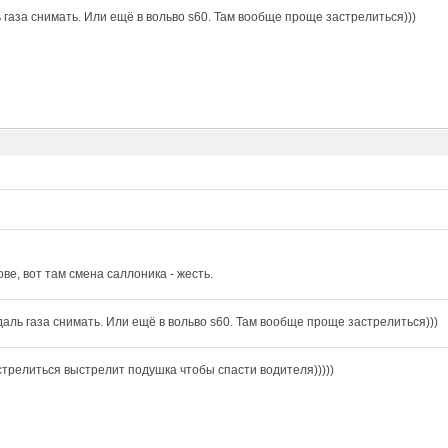
 газа снимать. Или ещё в вольво s60. Там вообще проще застрелиться)))
ове, вот там смена саллоника - жесть.
даль газа снимать. Или ещё в вольво s60. Там вообще проще застрелиться)))
стрелиться выстрелит подушка чтобы спасти водителя)))))