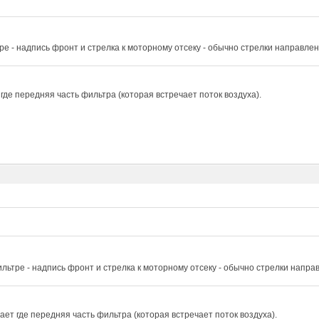
ре - надпись фронт и стрелка к моторному отсеку - обычно стрелки направле
где передняя часть фильтра (которая встречает поток воздуха).
льтре - надпись фронт и стрелка к моторному отсеку - обычно стрелки напра
ет где передняя часть фильтра (которая встречает поток воздуха).