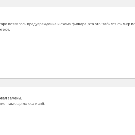
торе появилось предупреждение и схема фильтра, что это: забился фильтр 
отеют.
рвал замены.
ие. там еще колеса и акб.