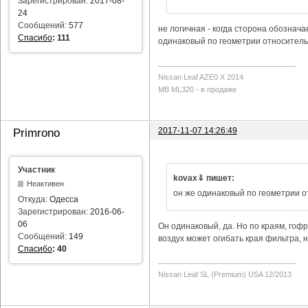
Зарегистрирован:
2017-08-
24
Сообщений:
577
не логичная - когда сторона обозначае
Спасибо
:
111
одинаковый по геометрии относитель
Nissan Leaf AZE0 X 2014
MB ML320 - в продаже
2017-11-07 14:26:49
Primrono
Участник
kovax⇓ пишет:
Неактивен
он же одинаковый по геометрии 
Откуда:
Одесса
Зарегистрирован:
2016-06-
06
Он одинаковый, да. Но по краям, гофр
Сообщений:
149
воздух может огибать края фильтра, н
Спасибо
:
40
Nissan Leaf SL (Premium) USA 12/2013