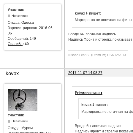
Участник
kovax⇓ пишет:
Неактивен
Маркировка не логичная на фильт
Откуда:
Одесса
Зарегистрирован:
2016-06-
06
Вроде бы логичная надпись.
Сообщений:
149
Надпись Фронт и стрелка показывает 
Спасибо
:
40
Nissan Leaf SL (Premium) USA 12/2013
2017-11-07 14:08:27
kovax
Primrono пишет
:
kovax⇓ пишет:
Маркировка не логичная на фи
Участник
Неактивен
Вроде бы логичная надпись.
Откуда:
Муром
Надпись Фронт и стрелка показыва