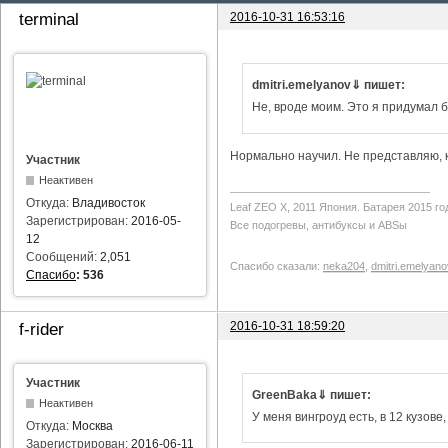
2016-10-31 16:53:16
terminal
dmitri.emelyanov⇓ пишет:
Не, вроде моим. Это я придумал б
Нормально научил. Не представляю, ка
Участник
Неактивен
Откуда:
Владивосток
Leaf ZEO Х, 2011 Япония. Батарея 2015 го
Зарегистрирован:
2016-05-
Все подогревы, антибуксы и ABSы
12
Сообщений:
2,051
Спасибо сказали:
neka204
,
dmitri.emelyano
Спасибо
:
536
2016-10-31 18:59:20
f-rider
Участник
GreenBaka⇓ пишет:
Неактивен
У меня вингроуд есть, в 12 кузове
Откуда:
Москва
Зарегистрирован:
2016-06-11