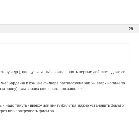
29
тону и др.), наощупь очень! сложно понять первые действия, даже со
олке" бардачка и крышка фильтра расположена как бы вверх ногами по
ю сторону), там справа еще несколько защелок.
рый надо тянуть - вверху или внизу фильтра, важно установить фильтр
рез всю поверхность фильтра.