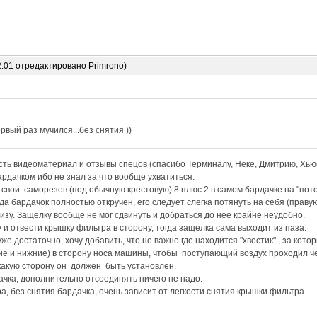
2:01 отредактировано Primrono)
рвый раз мучился...без снятия ))
ть видеоматериал и отзывы спецов (спасибо Терминалу, Неке, Дмитрию, Хьюс
рдачком ибо не знал за что вообще ухватиться.
вои: саморезов (под обычную крестовую) 8 плюс 2 в самом бардачке на "пот
да бардачок полностью откручен, его следует слегка потянуть на себя (праву
низу. Защелку вообще не мог сдвинуть и добраться до нее крайне неудобно.
 и отвести крышку фильтра в сторону, тогда защелка сама выходит из паза.
е достаточно, хочу добавить, что не важно где находится "хвостик" , за кото
е и нижние) в сторону носа машины, чтобы поступающий воздух проходил че
какую сторону он должен быть установлен.
ачка, дополнительно отсоединять ничего не надо.
а, без снятия бардачка, очень зависит от легкости снятия крышки фильтра.