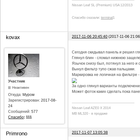
Nissan Leaf SL (Premium) USA 12/2013
Спасибо сказали:
terminal
1
2017-11-06 20:45:40
(2017-11-06 21:0
kovax
Сегодня скидывал панель и решил гл
Глянул блин - сломал нижнюю защелку
Язычок снизу был, потянул за него и о
Вынул фильтр тупо сжав пальцами.
Маркировка не логичная на фильтре -
Участник
За одно глянул варианты подключения
Неактивен
Может фоток каких сделать пока пане
Откуда:
Муром
Зарегистрирован:
2017-08-
24
Nissan Leaf AZE0 X 2014
Сообщений:
577
MB ML320 - в продаже
Спасибо
:
111
2017-11-07 13:05:38
Primrono