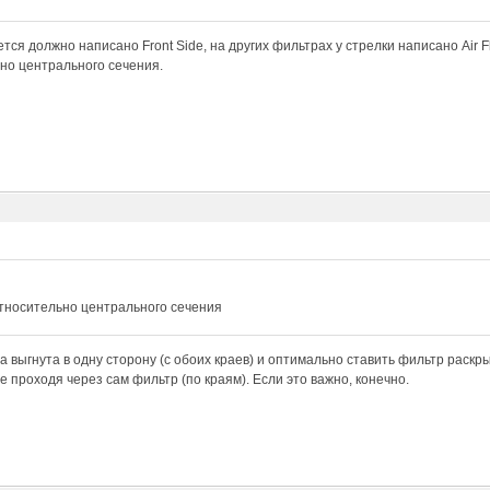
тся должно написано Front Side, на других фильтрах у стрелки написано Air Fl
но центрального сечения.
относительно центрального сечения
а выгнута в одну сторону (с обоих краев) и оптимально ставить фильтр раскры
е проходя через сам фильтр (по краям). Если это важно, конечно.