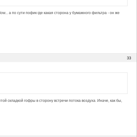
ow... а по сути пофик где какая сторона у бумажного фильтра - он же
33
той складкой гофры в сторону встречи потока воздуха. Иначе, как бы,