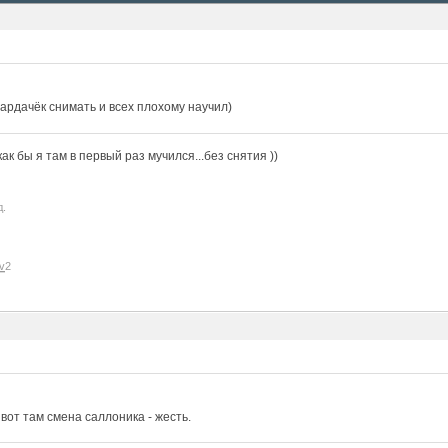
ардачёк снимать и всех плохому научил)
к бы я там в первый раз мучился...без снятия ))
д.
v
2
, вот там смена саллоника - жесть.