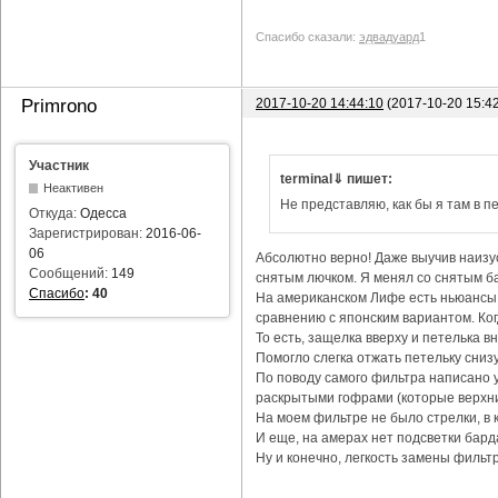
Спасибо сказали:
эдвадуард
1
2017-10-20 14:44:10
(2017-10-20 15:4
Primrono
Участник
terminal⇓ пишет:
Неактивен
Не представляю, как бы я там в пе
Откуда:
Одесса
Зарегистрирован:
2016-06-
06
Абсолютно верно! Даже выучив наизус
Сообщений:
149
снятым лючком. Я менял со снятым ба
Спасибо
:
40
На американском Лифе есть ньюансы с
сравнению с японским вариантом. Ког
То есть, защелка вверху и петелька в
Помогло слегка отжать петельку снизу
По поводу самого фильтра написано уж
раскрытыми гофрами (которые верхни
На моем фильтре не было стрелки, в 
И еще, на амерах нет подсветки бард
Ну и конечно, легкость замены фильтр