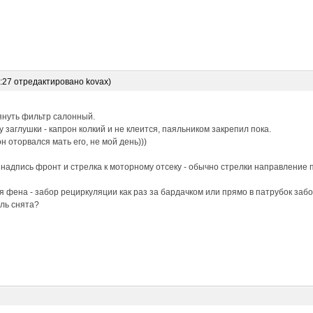
6:27 отредактировано kovax)
януть фильтр салонный.
 заглушки - капрон колкий и не клеится, паяльником закрепил пока.
н оторвался мать его, не мой день)))
 надпись фронт и стрелка к моторному отсеку - обычно стрелки направление 
 фена - забор рециркуляции как раз за бардачком или прямо в патрубок забо
ль снята?