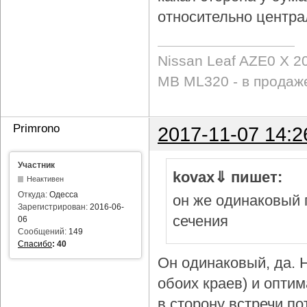
относительно центра
Nissan Leaf AZE0 X 2
MB ML320 - в продаж
Primrono
2017-11-07 14:2
Участник
kovax⇓ пишет:
Неактивен
Откуда:
Одесса
он же одинаковый 
Зарегистрирован:
2016-06-
сечения
06
Сообщений:
149
Спасибо
:
40
Он одинаковый, да. Н
обоих краев) и опти
в сторону встречи по