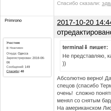
Спасибо сказали:
эдв
Primrono
2017-10-20 14:4
отредактирован
Участник
terminal⇓ пишет:
Неактивен
Откуда:
Одесса
Не представляю, ка
Зарегистрирован:
2016-06-
))
06
Сообщений:
149
Спасибо
:
40
Абсолютно верно! Да
спецов (спасибо Тер
очень! сложно понят
менял со снятым бар
На американском Лиф