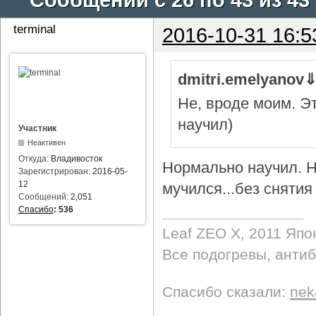
terminal
2016-10-31 16:5
dmitri.emelyanov
Не, вроде моим. Э
научил)
Участник
Неактивен
Откуда:
Владивосток
Нормально научил. Н
Зарегистрирован:
2016-05-
12
мучился...без снятия 
Сообщений:
2,051
Спасибо
:
536
Leaf ZEO Х, 2011 Япо
Все подогревы, анти
Спасибо сказали:
nek