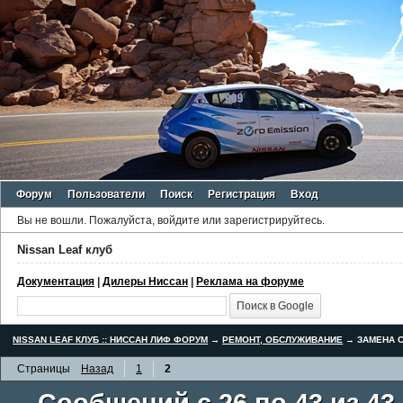
Форум
Пользователи
Поиск
Регистрация
Вход
Вы не вошли.
Пожалуйста, войдите или зарегистрируйтесь.
Nissan Leaf клуб
Документация
|
Дилеры Ниссан
|
Реклама на форуме
NISSAN LEAF КЛУБ :: НИССАН ЛИФ ФОРУМ
→
РЕМОНТ, ОБСЛУЖИВАНИЕ
→
ЗАМЕНА С
Страницы
Назад
1
2
Сообщений с 26 по 43 из 43