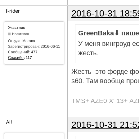
f-rider
2016-10-31 18:5
Участник
GreenBaka⇓ пише
Неактивен
Откуда:
Москва
У меня вингроуд ес
Зарегистрирован:
2016-06-11
жесть.
Сообщений:
477
Спасибо
:
117
Жесть -это форде фок
s60. Там вообще про
TMS+ AZE0 Х' 13+ AZ
Ai!
2016-10-31 21:5