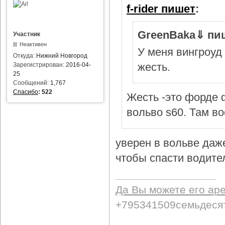
f-rider пишет
:
GreenBaka⇓ пи
Участник
Неактивен
У меня вингроуд 
Откуда:
Нижний Новгород
жесть.
Зарегистрирован:
2016-04-
25
Сообщений:
1,767
Спасибо
:
522
Жесть -это форде ф
вольво s60. Там в
уверен в вольве даж
чтобы спасти водител
Да Вы можете его ар
+795341509семьдеся