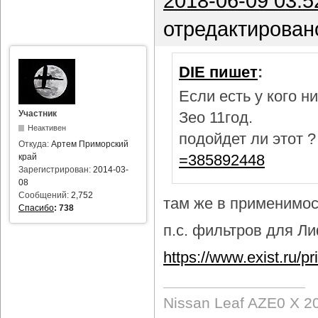
2018-06-09 03:5
отредактирован
DIE пишет
:
Если есть у кого 
Участник
Зео 11год.
Неактивен
подойдет ли этот 
Откуда:
Артем Приморский
=385892448
край
Зарегистрирован:
2014-03-
08
Сообщений:
2,752
там же в применимост
Спасибо
:
738
п.с. фильтров для Лиф
https://www.exist.ru/
Nissan Leaf AZE0 X 2