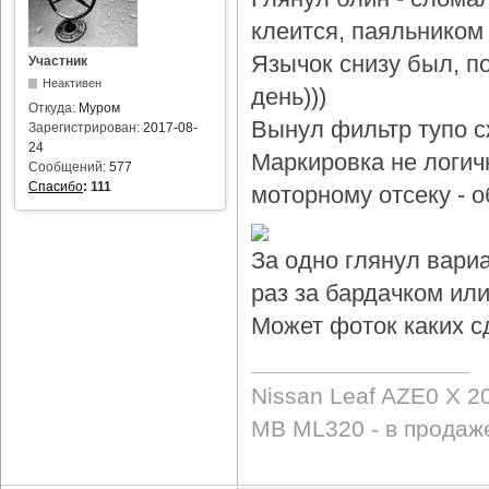
клеится, паяльником 
Язычок снизу был, по
Участник
Неактивен
день)))
Откуда:
Муром
Вынул фильтр тупо с
Зарегистрирован:
2017-08-
24
Маркировка не логичн
Сообщений:
577
Спасибо
:
111
моторному отсеку - 
За одно глянул вари
раз за бардачком или
Может фоток каких с
Nissan Leaf AZE0 X 2
MB ML320 - в продаж