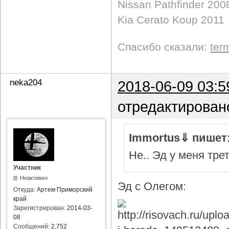
Nissan Pathfinder 200
Kia Cerato Koup 2011
Спасибо сказали:
ter
neka204
2018-06-09 03:5
отредактирован
Immortus⇓ пишет
Не.. Эд у меня тре
Участник
Неактивен
Эд с Олегом:
Откуда:
Артем Приморский
край
Зарегистрирован:
2014-03-
08
Сообщений:
2,752