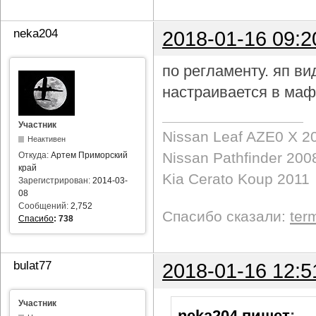
neka204
2018-01-16 09:2
по регламенту. яп в
настраивается в маф
Участник
Nissan Leaf AZE0 X 2
Неактивен
Nissan Pathfinder 200
Откуда:
Артем Приморский
край
Kia Cerato Koup 2011
Зарегистрирован:
2014-03-
08
Сообщений:
2,752
Спасибо сказали:
ter
Спасибо
:
738
bulat77
2018-01-16 12:5
Участник
neka204 пишет
: