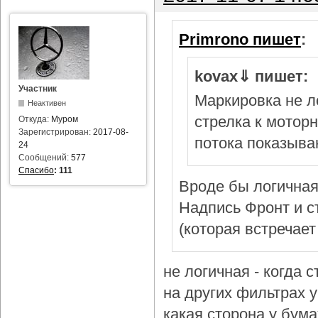
Primrono пишет
:
kovax⇓ пишет:
Участник
Маркировка не л
Неактивен
стрелка к мотор
Откуда:
Муром
Зарегистрирован:
2017-08-
потока показыва
24
Сообщений:
577
Спасибо
:
111
Вроде бы логичная
Надпись Фронт и с
(которая встречает
не логичная - когда 
на других фильтрах у 
какая сторона у бум