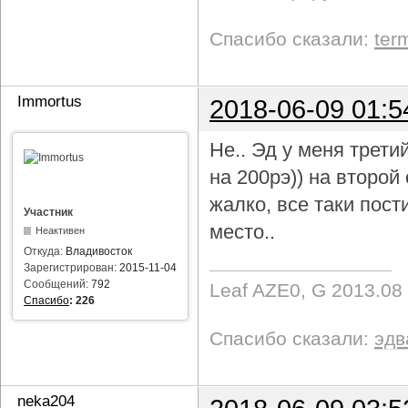
Спасибо сказали:
ter
Immortus
2018-06-09 01:5
Не.. Эд у меня трети
на 200рэ)) на второ
жалко, все таки пост
Участник
место..
Неактивен
Откуда:
Владивосток
Зарегистрирован:
2015-11-04
Сообщений:
792
Leaf AZE0, G 2013.08
Спасибо
:
226
Спасибо сказали:
эдв
neka204