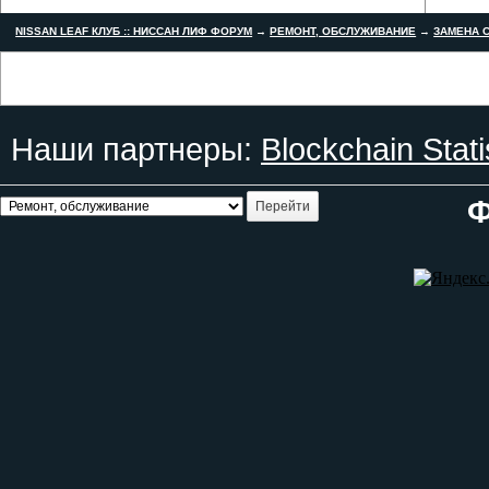
NISSAN LEAF КЛУБ :: НИССАН ЛИФ ФОРУМ
→
РЕМОНТ, ОБСЛУЖИВАНИЕ
→
ЗАМЕНА С
Наши партнеры:
Blockchain Stati
Ф