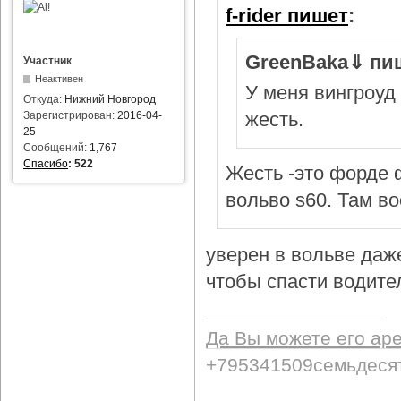
f-rider пишет
:
GreenBaka⇓ пи
Участник
Неактивен
У меня вингроуд 
Откуда:
Нижний Новгород
жесть.
Зарегистрирован:
2016-04-
25
Сообщений:
1,767
Спасибо
:
522
Жесть -это форде ф
вольво s60. Там в
уверен в вольве даж
чтобы спасти водител
Да Вы можете его ар
+795341509семьдеся