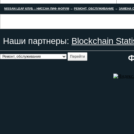
NISSAN LEAF КЛУБ :: НИССАН ЛИФ ФОРУМ
→
РЕМОНТ, ОБСЛУЖИВАНИЕ
→
ЗАМЕНА С
Наши партнеры:
Blockchain Stati
Ф