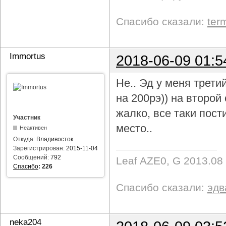
Спасибо сказали:
ter
Immortus
2018-06-09 01:5
Не.. Эд у меня трети
на 200рэ)) на второ
жалко, все таки пост
Участник
место..
Неактивен
Откуда:
Владивосток
Зарегистрирован:
2015-11-04
Сообщений:
792
Leaf AZE0, G 2013.08
Спасибо
:
226
Спасибо сказали:
эдв
neka204