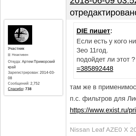
2018-06-09 03:5
отредактирован
DIE пишет
:
Если есть у кого 
Участник
Зео 11год.
Неактивен
подойдет ли этот 
Откуда:
Артем Приморский
=385892448
край
Зарегистрирован:
2014-03-
08
Сообщений:
2,752
там же в применимост
Спасибо
:
738
п.с. фильтров для Лиф
https://www.exist.ru/
Nissan Leaf AZE0 X 2