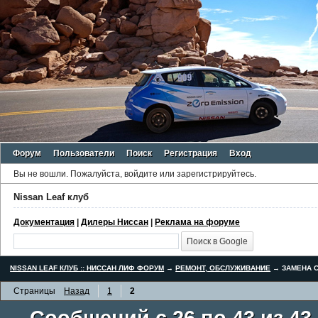
Форум
Пользователи
Поиск
Регистрация
Вход
Вы не вошли.
Пожалуйста, войдите или зарегистрируйтесь.
Nissan Leaf клуб
Документация
|
Дилеры Ниссан
|
Реклама на форуме
NISSAN LEAF КЛУБ :: НИССАН ЛИФ ФОРУМ
→
РЕМОНТ, ОБСЛУЖИВАНИЕ
→
ЗАМЕНА С
Страницы
Назад
1
2
Сообщений с 26 по 43 из 43