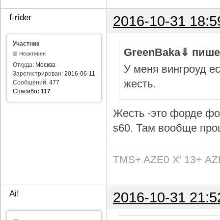
f-rider
2016-10-31 18:5
Участник
GreenBaka⇓ пише
Неактивен
Откуда:
Москва
У меня вингроуд ес
Зарегистрирован:
2016-06-11
жесть.
Сообщений:
477
Спасибо
:
117
Жесть -это форде фок
s60. Там вообще про
TMS+ AZE0 Х' 13+ AZ
Ai!
2016-10-31 21:5