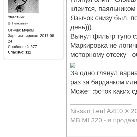
клеится, паяльником 
Язычок снизу был, по
Участник
Неактивен
день)))
Откуда:
Муром
Вынул фильтр тупо с
Зарегистрирован:
2017-08-
24
Маркировка не логичн
Сообщений:
577
Спасибо
:
111
моторному отсеку - 
За одно глянул вари
раз за бардачком или
Может фоток каких с
Nissan Leaf AZE0 X 2
MB ML320 - в продаж