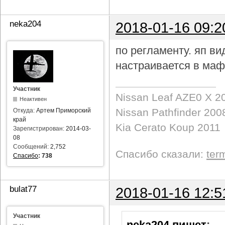
neka204
2018-01-16 09:2
по регламенту. яп в
настраивается в маф
Участник
Nissan Leaf AZE0 X 2
Неактивен
Nissan Pathfinder 200
Откуда:
Артем Приморский
край
Kia Cerato Koup 2011
Зарегистрирован:
2014-03-
08
Сообщений:
2,752
Спасибо сказали:
ter
Спасибо
:
738
bulat77
2018-01-16 12:5
Участник
neka204 пишет
: