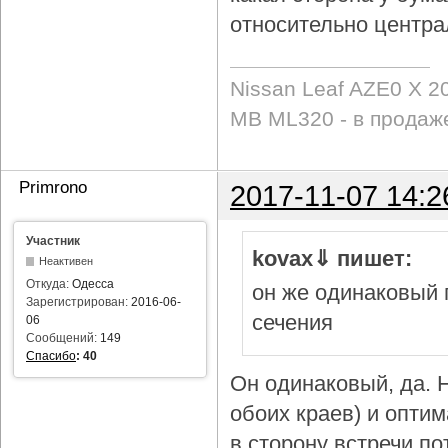
относительно центра
Nissan Leaf AZE0 X 2
MB ML320 - в продаж
Primrono
2017-11-07 14:2
Участник
kovax⇓ пишет:
Неактивен
Откуда:
Одесса
он же одинаковый 
Зарегистрирован:
2016-06-
сечения
06
Сообщений:
149
Спасибо
:
40
Он одинаковый, да. Н
обоих краев) и опти
в сторону встречи по