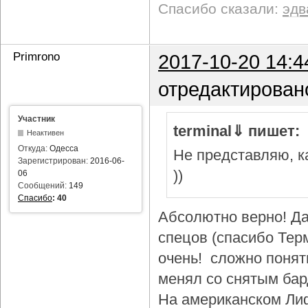
Спасибо сказали:
эдв
Primrono
2017-10-20 14:4
отредактирован
Участник
terminal⇓ пишет:
Неактивен
Откуда:
Одесса
Не представляю, ка
Зарегистрирован:
2016-06-
))
06
Сообщений:
149
Спасибо
:
40
Абсолютно верно! Да
спецов (спасибо Тер
очень! сложно понят
менял со снятым бар
На американском Лиф