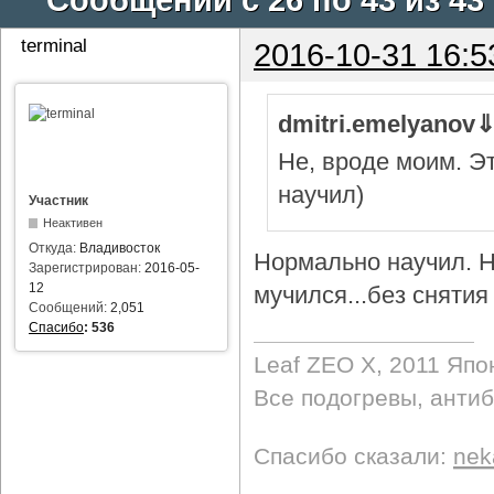
terminal
2016-10-31 16:5
dmitri.emelyanov
Не, вроде моим. Э
научил)
Участник
Неактивен
Откуда:
Владивосток
Нормально научил. Н
Зарегистрирован:
2016-05-
12
мучился...без снятия 
Сообщений:
2,051
Спасибо
:
536
Leaf ZEO Х, 2011 Япо
Все подогревы, анти
Спасибо сказали:
nek