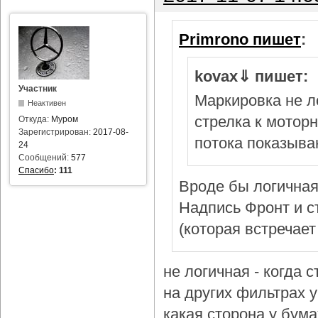
Primrono пишет
:
kovax⇓ пишет:
Участник
Маркировка не л
Неактивен
стрелка к мотор
Откуда:
Муром
Зарегистрирован:
2017-08-
потока показыва
24
Сообщений:
577
Спасибо
:
111
Вроде бы логичная
Надпись Фронт и с
(которая встречает
не логичная - когда 
на других фильтрах у 
какая сторона у бум