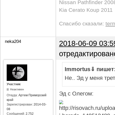
Nissan Pathfinder 200
Kia Cerato Koup 2011
Спасибо сказали:
ter
neka204
2018-06-09 03:5
отредактирован
Immortus⇓ пишет
Не.. Эд у меня тре
Участник
Неактивен
Эд с Олегом:
Откуда:
Артем Приморский
край
Зарегистрирован:
2014-03-
08
Сообщений:
2,752