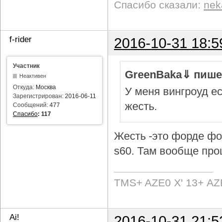
Спасибо сказали:
nek
f-rider
2016-10-31 18:5
Участник
GreenBaka⇓ пише
Неактивен
Откуда:
Москва
У меня вингроуд ес
Зарегистрирован:
2016-06-11
жесть.
Сообщений:
477
Спасибо
:
117
Жесть -это форде фок
s60. Там вообще про
TMS+ AZE0 Х' 13+ AZ
Ai!
2016-10-31 21:5