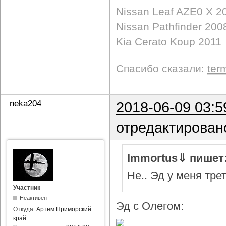
Nissan Leaf AZE0 X 2
Nissan Pathfinder 200
Kia Cerato Koup 2011
Спасибо сказали:
ter
neka204
2018-06-09 03:5
отредактирован
Immortus⇓ пишет
Не.. Эд у меня тре
Участник
Неактивен
Эд с Олегом:
Откуда:
Артем Приморский
край