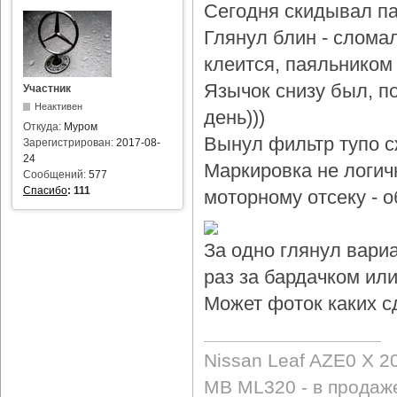
Сегодня скидывал па
Глянул блин - слома
клеится, паяльником 
Язычок снизу был, по
Участник
Неактивен
день)))
Откуда:
Муром
Вынул фильтр тупо с
Зарегистрирован:
2017-08-
24
Маркировка не логичн
Сообщений:
577
Спасибо
:
111
моторному отсеку - 
За одно глянул вари
раз за бардачком или
Может фоток каких с
Nissan Leaf AZE0 X 2
MB ML320 - в продаж