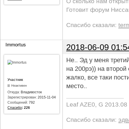
О сколько нам откры
Готовит форум Ниссан
Спасибо сказали:
ter
Immortus
2018-06-09 01:5
Не.. Эд у меня трети
на 200рэ)) на второ
жалко, все таки пост
Участник
место..
Неактивен
Откуда:
Владивосток
Зарегистрирован:
2015-11-04
Сообщений:
792
Leaf AZE0, G 2013.08
Спасибо
:
226
Спасибо сказали:
эдв