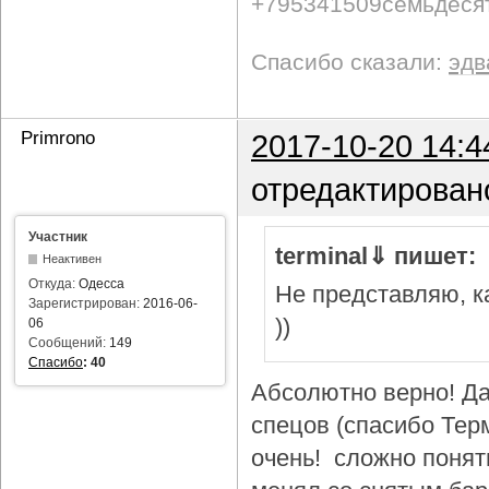
+795341509семьдеся
Спасибо сказали:
эдв
Primrono
2017-10-20 14:4
отредактирован
Участник
terminal⇓ пишет:
Неактивен
Откуда:
Одесса
Не представляю, ка
Зарегистрирован:
2016-06-
))
06
Сообщений:
149
Спасибо
:
40
Абсолютно верно! Да
спецов (спасибо Тер
очень! сложно понят