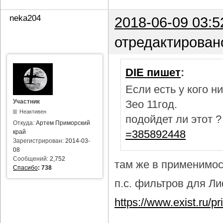
neka204
2018-06-09 03:5
отредактирован
DIE пишет
:
Если есть у кого 
Участник
Зео 11год.
Неактивен
подойдет ли этот 
Откуда:
Артем Приморский
=385892448
край
Зарегистрирован:
2014-03-
08
Сообщений:
2,752
там же в применимост
Спасибо
:
738
п.с. фильтров для Лиф
https://www.exist.ru/