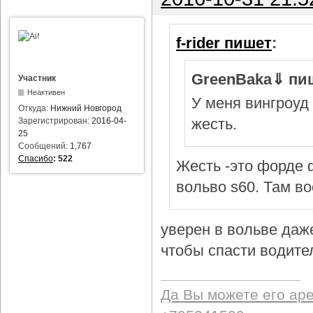
f-rider пишет
:
GreenBaka⇓ пи
Участник
Неактивен
У меня вингроуд 
Откуда:
Нижний Новгород
жесть.
Зарегистрирован:
2016-04-
25
Сообщений:
1,767
Спасибо
:
522
Жесть -это форде ф
вольво s60. Там в
уверен в вольве даж
чтобы спасти водител
Да Вы можете его ар