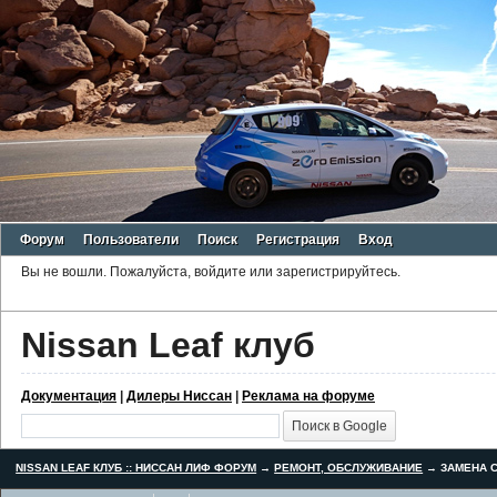
Форум
Пользователи
Поиск
Регистрация
Вход
Вы не вошли.
Пожалуйста, войдите или зарегистрируйтесь.
Nissan Leaf клуб
Документация
|
Дилеры Ниссан
|
Реклама на форуме
NISSAN LEAF КЛУБ :: НИССАН ЛИФ ФОРУМ
→
РЕМОНТ, ОБСЛУЖИВАНИЕ
→
ЗАМЕНА С