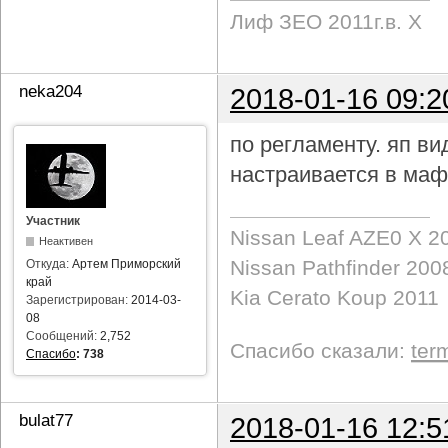
Лиф ЗЕО 2011г.в. Х
neka204
2018-01-16 09:2
по регламенту. яп в
настраивается в маф
Участник
Nissan Leaf AZE0 X 2
Неактивен
Nissan Pathfinder 200
Откуда:
Артем Приморский
край
Kia Cerato Koup 2011
Зарегистрирован:
2014-03-
08
Сообщений:
2,752
Спасибо сказали:
ter
Спасибо
:
738
bulat77
2018-01-16 12:5