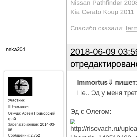
Nissan Pathfinder 200
Kia Cerato Koup 2011
Спасибо сказали:
ter
neka204
2018-06-09 03:5
отредактирован
Immortus⇓ пишет
Не.. Эд у меня тре
Участник
Неактивен
Эд с Олегом:
Откуда:
Артем Приморский
край
Зарегистрирован:
2014-03-
08
Сообщений:
2,752