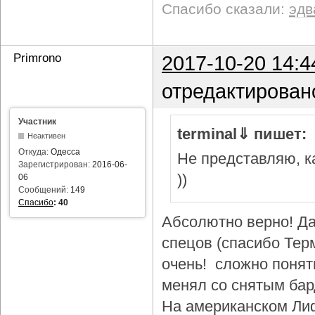
Спасибо сказали:
эдв
Primrono
2017-10-20 14:4
отредактирован
Участник
terminal⇓ пишет:
Неактивен
Откуда:
Одесса
Не представляю, ка
Зарегистрирован:
2016-06-
))
06
Сообщений:
149
Спасибо
:
40
Абсолютно верно! Да
спецов (спасибо Тер
очень! сложно понят
менял со снятым бар
На американском Лиф