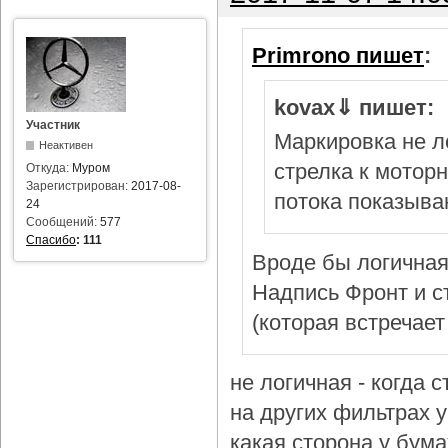
Primrono пишет
:
kovax⇓ пишет:
Участник
Маркировка не л
Неактивен
стрелка к мотор
Откуда:
Муром
Зарегистрирован:
2017-08-
потока показыва
24
Сообщений:
577
Спасибо
:
111
Вроде бы логичная
Надпись Фронт и с
(которая встречает
не логичная - когда 
на других фильтрах у 
какая сторона у бум