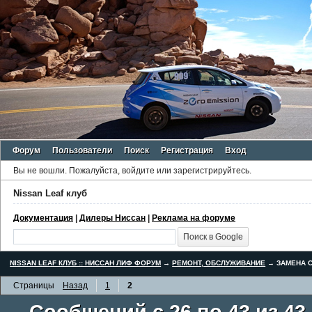
Форум
Пользователи
Поиск
Регистрация
Вход
Вы не вошли.
Пожалуйста, войдите или зарегистрируйтесь.
Nissan Leaf клуб
Документация
|
Дилеры Ниссан
|
Реклама на форуме
NISSAN LEAF КЛУБ :: НИССАН ЛИФ ФОРУМ
→
РЕМОНТ, ОБСЛУЖИВАНИЕ
→
ЗАМЕНА С
Страницы
Назад
1
2
Сообщений с 26 по 43 из 43