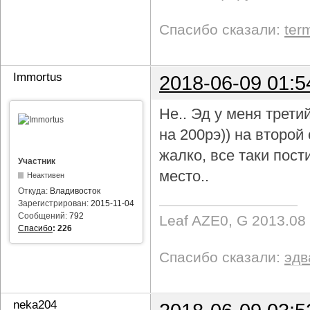
Спасибо сказали:
ter
Immortus
2018-06-09 01:5
Не.. Эд у меня трети
на 200рэ)) на второ
жалко, все таки пост
Участник
место..
Неактивен
Откуда:
Владивосток
Зарегистрирован:
2015-11-04
Сообщений:
792
Leaf AZE0, G 2013.08
Спасибо
:
226
Спасибо сказали:
эдв
neka204