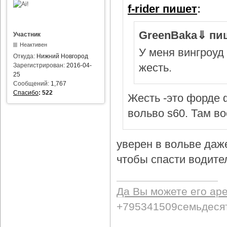
f-rider пишет
:
GreenBaka⇓ пи
Участник
Неактивен
У меня вингроуд 
Откуда:
Нижний Новгород
жесть.
Зарегистрирован:
2016-04-
25
Сообщений:
1,767
Спасибо
:
522
Жесть -это форде ф
вольво s60. Там в
уверен в вольве даж
чтобы спасти водител
Да Вы можете его ар
+795341509семьдеся