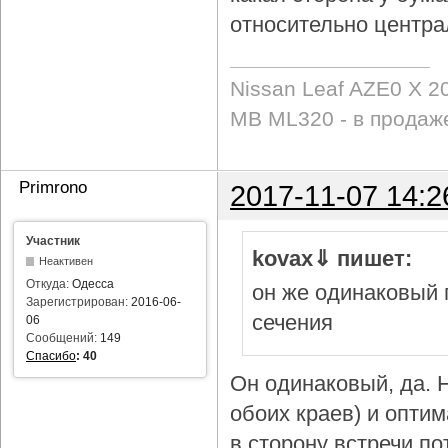
относительно центра
Nissan Leaf AZE0 X 2
MB ML320 - в продаж
Primrono
2017-11-07 14:2
Участник
kovax⇓ пишет:
Неактивен
Откуда:
Одесса
он же одинаковый 
Зарегистрирован:
2016-06-
сечения
06
Сообщений:
149
Спасибо
:
40
Он одинаковый, да. Н
обоих краев) и опти
в сторону встречи по