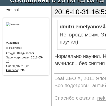
terminal
2016-10-31 16:5
dmitri.emelyanov
Не, вроде моим. Э
научил)
Участник
Неактивен
Откуда:
Владивосток
Нормально научил. Н
Зарегистрирован:
2016-05-
12
мучился...без снятия 
Сообщений:
2,051
Спасибо
:
536
Leaf ZEO Х, 2011 Япо
Все подогревы, анти
Спасибо сказали:
nek