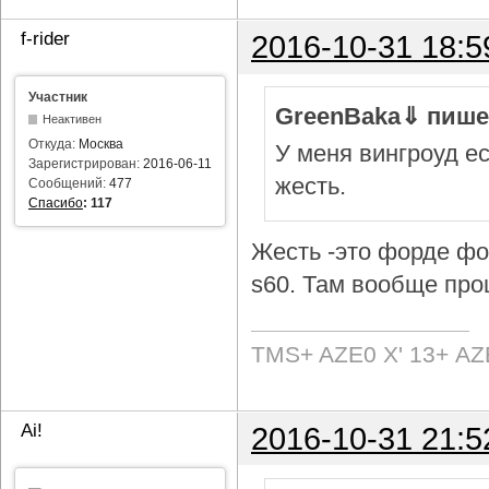
f-rider
2016-10-31 18:5
Участник
GreenBaka⇓ пише
Неактивен
Откуда:
Москва
У меня вингроуд ес
Зарегистрирован:
2016-06-11
жесть.
Сообщений:
477
Спасибо
:
117
Жесть -это форде фок
s60. Там вообще про
TMS+ AZE0 Х' 13+ AZ
Ai!
2016-10-31 21:5