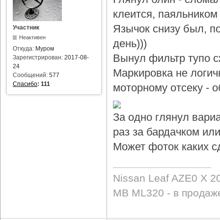
клеится, паяльником 
Язычок снизу был, по
Участник
Неактивен
день)))
Откуда:
Муром
Вынул фильтр тупо с
Зарегистрирован:
2017-08-
24
Маркировка не логичн
Сообщений:
577
Спасибо
:
111
моторному отсеку - 
За одно глянул вари
раз за бардачком или
Может фоток каких с
Nissan Leaf AZE0 X 2
MB ML320 - в продаж