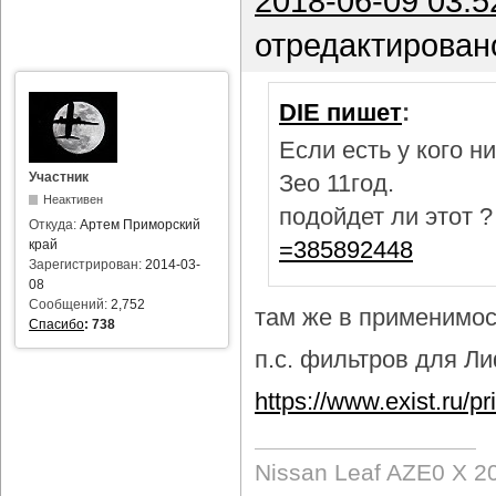
2018-06-09 03:5
отредактирован
DIE пишет
:
Если есть у кого 
Участник
Зео 11год.
Неактивен
подойдет ли этот 
Откуда:
Артем Приморский
=385892448
край
Зарегистрирован:
2014-03-
08
Сообщений:
2,752
там же в применимост
Спасибо
:
738
п.с. фильтров для Лиф
https://www.exist.ru/
Nissan Leaf AZE0 X 2