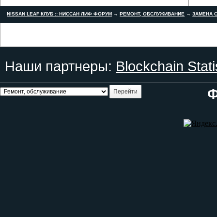
NISSAN LEAF КЛУБ :: НИССАН ЛИФ ФОРУМ
→
РЕМОНТ, ОБСЛУЖИВАНИЕ
→
ЗАМЕНА С
Наши партнеры:
Blockchain Stati
Ф