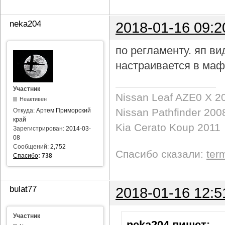
neka204
2018-01-16 09:2
по регламенту. яп в
настраивается в маф
Участник
Nissan Leaf AZE0 X 2
Неактивен
Nissan Pathfinder 200
Откуда:
Артем Приморский
край
Kia Cerato Koup 2011
Зарегистрирован:
2014-03-
08
Сообщений:
2,752
Спасибо сказали:
ter
Спасибо
:
738
bulat77
2018-01-16 12:5
Участник
neka204 пишет
: