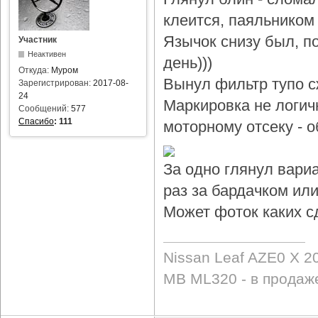
клеится, паяльником 
Язычок снизу был, по
Участник
Неактивен
день)))
Откуда:
Муром
Вынул фильтр тупо с
Зарегистрирован:
2017-08-
24
Маркировка не логичн
Сообщений:
577
Спасибо
:
111
моторному отсеку - 
За одно глянул вари
раз за бардачком или
Может фоток каких с
Nissan Leaf AZE0 X 2
MB ML320 - в продаж