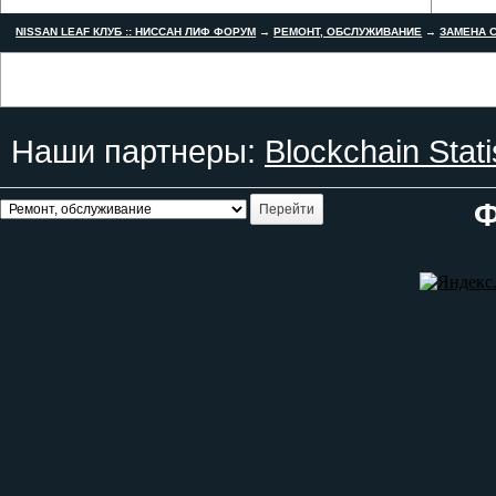
NISSAN LEAF КЛУБ :: НИССАН ЛИФ ФОРУМ
→
РЕМОНТ, ОБСЛУЖИВАНИЕ
→
ЗАМЕНА С
Наши партнеры:
Blockchain Stati
Ф