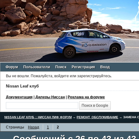
Форум
Пользователи
Поиск
Регистрация
Вход
Вы не вошли.
Пожалуйста, войдите или зарегистрируйтесь.
Nissan Leaf клуб
Документация
|
Дилеры Ниссан
|
Реклама на форуме
NISSAN LEAF КЛУБ :: НИССАН ЛИФ ФОРУМ
→
РЕМОНТ, ОБСЛУЖИВАНИЕ
→
ЗАМЕНА С
Страницы
Назад
1
2
Сообщений с 26 по 43 из 43