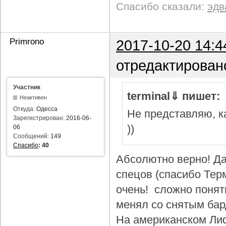
Спасибо сказали:
эдв
Primrono
2017-10-20 14:4
отредактирован
Участник
terminal⇓ пишет:
Неактивен
Откуда:
Одесса
Не представляю, ка
Зарегистрирован:
2016-06-
))
06
Сообщений:
149
Спасибо
:
40
Абсолютно верно! Да
спецов (спасибо Тер
очень! сложно понят
менял со снятым бар
На американском Лиф