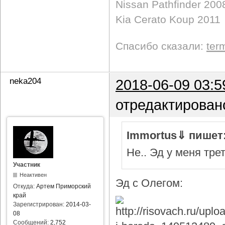
Nissan Pathfinder 200
Kia Cerato Koup 2011
Спасибо сказали:
ter
neka204
2018-06-09 03:5
отредактирован
Immortus⇓ пишет
Не.. Эд у меня тре
Участник
Неактивен
Эд с Олегом:
Откуда:
Артем Приморский
край
Зарегистрирован:
2014-03-
08
Сообщений:
2,752