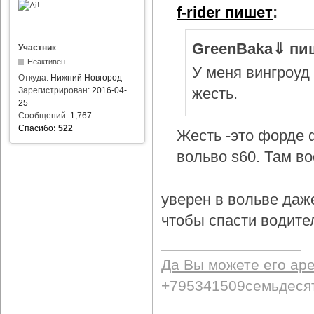
f-rider пишет
:
GreenBaka⇓ пи
Участник
Неактивен
У меня вингроуд 
Откуда:
Нижний Новгород
жесть.
Зарегистрирован:
2016-04-
25
Сообщений:
1,767
Спасибо
:
522
Жесть -это форде ф
вольво s60. Там в
уверен в вольве даж
чтобы спасти водител
Да Вы можете его ар
+795341509семьдеся