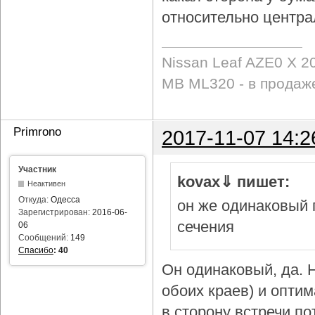
относительно центра
Nissan Leaf AZE0 X 2
MB ML320 - в продаж
Primrono
2017-11-07 14:2
Участник
kovax⇓ пишет:
Неактивен
Откуда:
Одесса
он же одинаковый 
Зарегистрирован:
2016-06-
сечения
06
Сообщений:
149
Спасибо
:
40
Он одинаковый, да. Н
обоих краев) и опти
в сторону встречи по