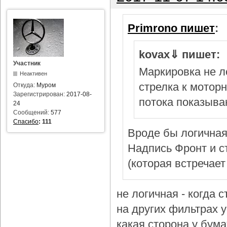
Primrono пишет
:
kovax⇓ пишет:
Участник
Маркировка не л
Неактивен
стрелка к мотор
Откуда:
Муром
Зарегистрирован:
2017-08-
потока показыва
24
Сообщений:
577
Спасибо
:
111
Вроде бы логичная
Надпись Фронт и с
(которая встречает
не логичная - когда 
на других фильтрах у 
какая сторона у бум