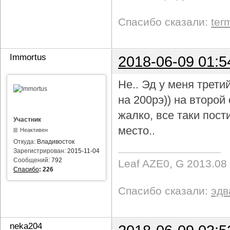
Спасибо сказали:
ter
Immortus
2018-06-09 01:5
Не.. Эд у меня трети
на 200рэ)) на второ
жалко, все таки пост
Участник
место..
Неактивен
Откуда:
Владивосток
Зарегистрирован:
2015-11-04
Сообщений:
792
Leaf AZE0, G 2013.08
Спасибо
:
226
Спасибо сказали:
эдв
neka204