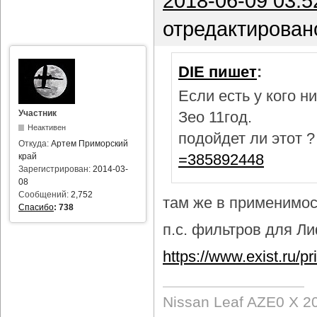
2018-06-09 03:5
отредактирован
DIE пишет
:
Если есть у кого 
Участник
Зео 11год.
Неактивен
подойдет ли этот 
Откуда:
Артем Приморский
=385892448
край
Зарегистрирован:
2014-03-
08
Сообщений:
2,752
там же в применимост
Спасибо
:
738
п.с. фильтров для Лиф
https://www.exist.ru/
Nissan Leaf AZE0 X 2