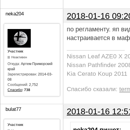
neka204
2018-01-16 09:2
по регламенту. яп в
настраивается в маф
Участник
Nissan Leaf AZE0 X 2
Неактивен
Nissan Pathfinder 200
Откуда:
Артем Приморский
край
Kia Cerato Koup 2011
Зарегистрирован:
2014-03-
08
Сообщений:
2,752
Спасибо сказали:
ter
Спасибо
:
738
bulat77
2018-01-16 12:5
Участник
neka204 пишет
: