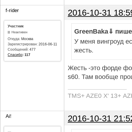
f-rider
2016-10-31 18:5
Участник
GreenBaka⇓ пише
Неактивен
Откуда:
Москва
У меня вингроуд ес
Зарегистрирован:
2016-06-11
жесть.
Сообщений:
477
Спасибо
:
117
Жесть -это форде фок
s60. Там вообще про
TMS+ AZE0 Х' 13+ AZ
Ai!
2016-10-31 21:5