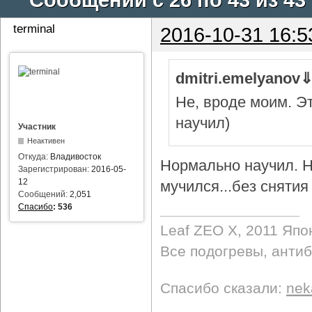
terminal
2016-10-31 16:5
dmitri.emelyanov
Не, вроде моим. Э
научил)
Участник
Неактивен
Откуда:
Владивосток
Нормально научил. Н
Зарегистрирован:
2016-05-
12
мучился...без снятия 
Сообщений:
2,051
Спасибо
:
536
Leaf ZEO Х, 2011 Япо
Все подогревы, анти
Спасибо сказали:
nek