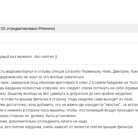
2:01 отредактировано Primrono)
рвый раз мучился...без снятия ))
ть видеоматериал и отзывы спецов (спасибо Терминалу, Неке, Дмитрию, Хьюс
рдачком ибо не знал за что вообще ухватиться.
вои: саморезов (под обычную крестовую) 8 плюс 2 в самом бардачке на "пот
да бардачок полностью откручен, его следует слегка потянуть на себя (праву
низу. Защелку вообще не мог сдвинуть и добраться до нее крайне неудобно.
 и отвести крышку фильтра в сторону, тогда защелка сама выходит из паза.
е достаточно, хочу добавить, что не важно где находится "хвостик" , за кото
е и нижние) в сторону носа машины, чтобы поступающий воздух проходил че
какую сторону он должен быть установлен.
ачка, дополнительно отсоединять ничего не надо.
а, без снятия бардачка, очень зависит от легкости снятия крышки фильтра.