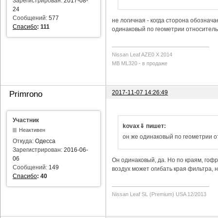
Зарегистрирован:
2017-08-
24
Сообщений:
577
не логичная - когда сторона обозначае
Спасибо
:
111
одинаковый по геометрии относитель
Nissan Leaf AZE0 X 2014
MB ML320 - в продаже
2017-11-07 14:26:49
Primrono
Участник
kovax⇓ пишет:
Неактивен
он же одинаковый по геометрии 
Откуда:
Одесса
Зарегистрирован:
2016-06-
06
Он одинаковый, да. Но по краям, гофр
Сообщений:
149
воздух может огибать края фильтра, н
Спасибо
:
40
Nissan Leaf SL (Premium) USA 12/2013