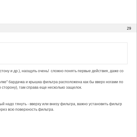
29
тону и др.), наощупь очень! сложно понять первые действия, даже со
олке" бардачка и крышка фильтра расположена как бы вверх ногами по
ю сторону), там справа еще несколько защелок.
рый надо тянуть - вверху или внизу фильтра, важно установить фильтр
рез всю поверхность фильтра.