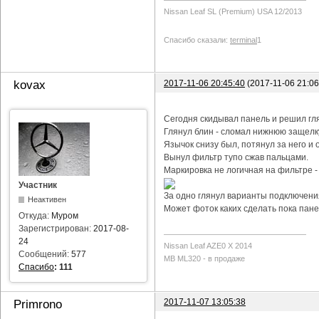
Nissan Leaf SL (Premium) USA 12/2013
Спасибо сказали:
terminal
1
2017-11-06 20:45:40
(2017-11-06 21:0
kovax
Сегодня скидывал панель и решил гл
Глянул блин - сломал нижнюю защелку
Язычок снизу был, потянул за него и о
Вынул фильтр тупо сжав пальцами.
Маркировка не логичная на фильтре -
Участник
За одно глянул варианты подключения
Неактивен
Может фоток каких сделать пока пане
Откуда:
Муром
Зарегистрирован:
2017-08-
24
Nissan Leaf AZE0 X 2014
Сообщений:
577
MB ML320 - в продаже
Спасибо
:
111
2017-11-07 13:05:38
Primrono