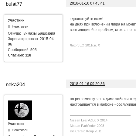
2018-01-16 07:43:41
bulat77
здравствуйте всем!
Участник
на днях при включении лифа на мони
Неактивен
вентиляция без проблем, стекла не п
Откуда:
Туймазы Башкирия
Зарегистрирован:
2015-04-
06
Лиф ЗЕО 2011г.в. Х
Сообщений:
505
Спасибо
:
118
2018-01-16 09:20:36
neka204
по регламенту. яп видимо забил инте
настраивается в мафоне - обслуживан
Nissan Leaf AZE0 X 2014
Участник
Nissan Pathfinder 2008
Неактивен
Kia Cerato Koup 2011