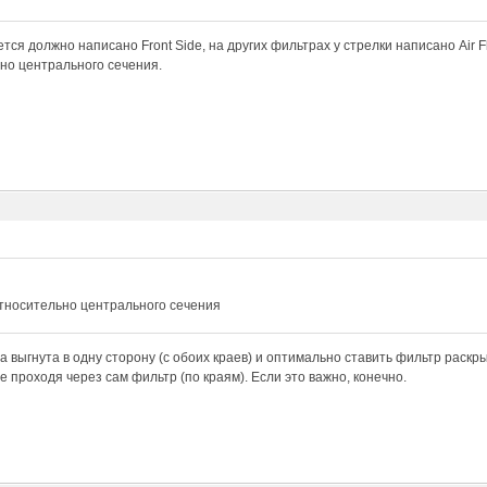
тся должно написано Front Side, на других фильтрах у стрелки написано Air Fl
но центрального сечения.
относительно центрального сечения
а выгнута в одну сторону (с обоих краев) и оптимально ставить фильтр раскры
е проходя через сам фильтр (по краям). Если это важно, конечно.