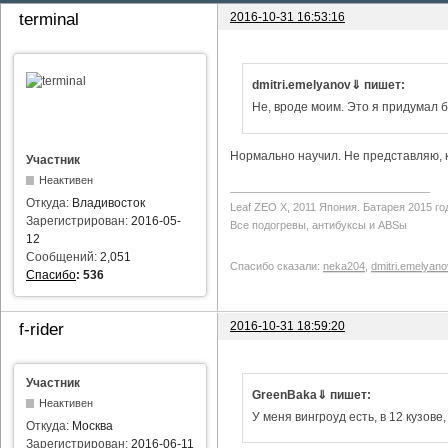
2016-10-31 16:53:16
terminal
dmitri.emelyanov⇓ пишет:
Не, вроде моим. Это я придумал б
Нормально научил. Не представляю, ка
Участник
Неактивен
Откуда:
Владивосток
Leaf ZEO Х, 2011 Япония. Батарея 2015 го
Зарегистрирован:
2016-05-
Все подогревы, антибуксы и ABSы
12
Сообщений:
2,051
Спасибо сказали:
neka204
,
dmitri.emelyano
Спасибо
:
536
2016-10-31 18:59:20
f-rider
Участник
GreenBaka⇓ пишет:
Неактивен
У меня вингроуд есть, в 12 кузове
Откуда:
Москва
Зарегистрирован:
2016-06-11