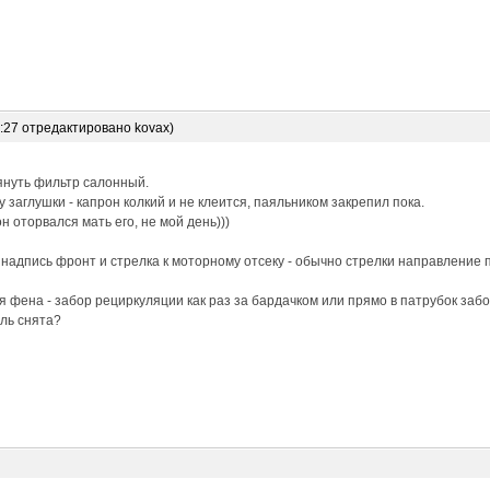
6:27 отредактировано kovax)
януть фильтр салонный.
 заглушки - капрон колкий и не клеится, паяльником закрепил пока.
н оторвался мать его, не мой день)))
 надпись фронт и стрелка к моторному отсеку - обычно стрелки направление 
 фена - забор рециркуляции как раз за бардачком или прямо в патрубок забо
ль снята?