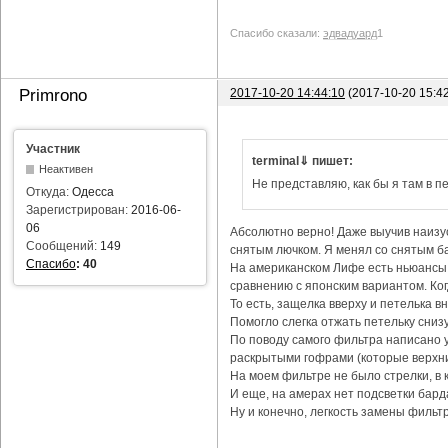
Спасибо сказали:
эдвадуард
1
2017-10-20 14:44:10
(2017-10-20 15:4
Primrono
Участник
terminal⇓ пишет:
Неактивен
Не представляю, как бы я там в пе
Откуда:
Одесса
Зарегистрирован:
2016-06-
06
Абсолютно верно! Даже выучив наизус
Сообщений:
149
снятым лючком. Я менял со снятым ба
Спасибо
:
40
На американском Лифе есть ньюансы с
сравнению с японским вариантом. Ког
То есть, защелка вверху и петелька в
Помогло слегка отжать петельку снизу
По поводу самого фильтра написано уж
раскрытыми гофрами (которые верхни
На моем фильтре не было стрелки, в 
И еще, на амерах нет подсветки бард
Ну и конечно, легкость замены фильтр