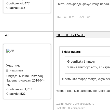
Сообщений:
477
Жесть -это форде фокус, когда педаль
Спасибо
:
117
TMS+ AZE0 Х' 13+ AZE0 G' 16
2016-10-31 21:52:31
Ai!
f-rider пишет
:
GreenBaka⇓ пишет:
Участник
У меня вингроуд есть, в 12 куз
Неактивен
Откуда:
Нижний Новгород
Жесть -это форде фокус, когда пе
Зарегистрирован:
2016-04-
25
Сообщений:
1,767
уверен в вольве даже при попытке за
Спасибо
:
522
Да Вы можете его арендовать
+795341509семьдесят