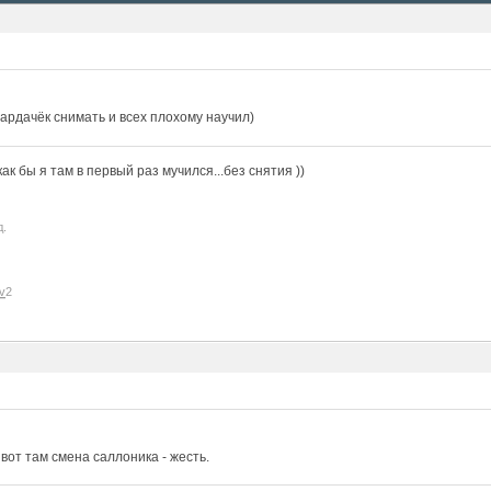
ардачёк снимать и всех плохому научил)
к бы я там в первый раз мучился...без снятия ))
д.
v
2
, вот там смена саллоника - жесть.