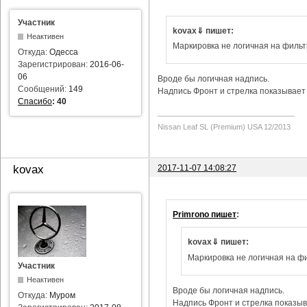
Участник
kovax⇓ пишет:
Неактивен
Маркировка не логичная на фильт
Откуда:
Одесса
Зарегистрирован:
2016-06-
06
Вроде бы логичная надпись.
Сообщений:
149
Надпись Фронт и стрелка показывает 
Спасибо
:
40
Nissan Leaf SL (Premium) USA 12/2013
2017-11-07 14:08:27
kovax
Primrono пишет
:
kovax⇓ пишет:
Маркировка не логичная на фи
Участник
Неактивен
Вроде бы логичная надпись.
Откуда:
Муром
Надпись Фронт и стрелка показыва