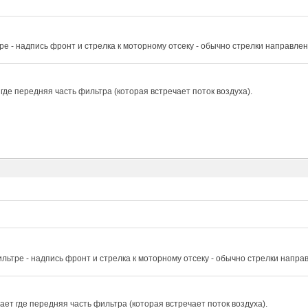
ре - надпись фронт и стрелка к моторному отсеку - обычно стрелки направле
где передняя часть фильтра (которая встречает поток воздуха).
льтре - надпись фронт и стрелка к моторному отсеку - обычно стрелки напра
ет где передняя часть фильтра (которая встречает поток воздуха).