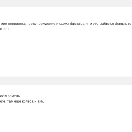
торе появилось предупреждение и схема фильтра, что это: забился фильтр 
отеют.
рвал замены.
ие. там еще колеса и акб.