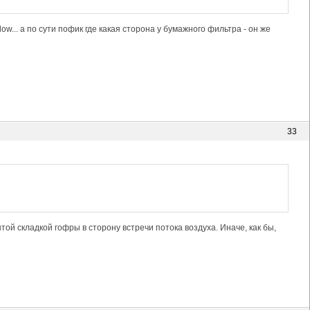
ow... а по сути пофик где какая сторона у бумажного фильтра - он же
33
той складкой гофры в сторону встречи потока воздуха. Иначе, как бы,