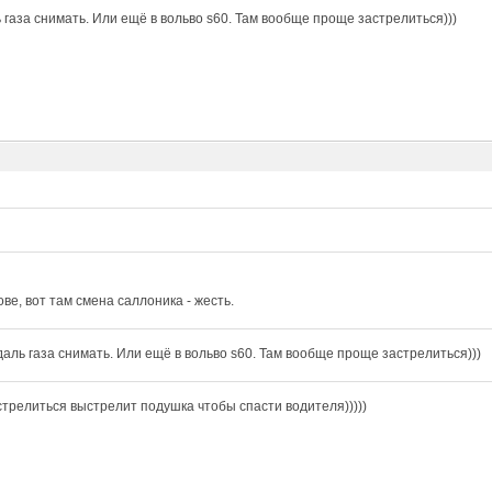
 газа снимать. Или ещё в вольво s60. Там вообще проще застрелиться)))
ове, вот там смена саллоника - жесть.
даль газа снимать. Или ещё в вольво s60. Там вообще проще застрелиться)))
стрелиться выстрелит подушка чтобы спасти водителя)))))