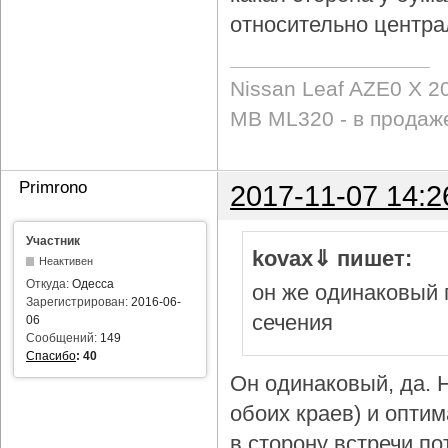
относительно центра
Nissan Leaf AZE0 X 2
MB ML320 - в продаж
Primrono
2017-11-07 14:2
Участник
kovax⇓ пишет:
Неактивен
Откуда:
Одесса
он же одинаковый 
Зарегистрирован:
2016-06-
сечения
06
Сообщений:
149
Спасибо
:
40
Он одинаковый, да. Н
обоих краев) и опти
в сторону встречи по