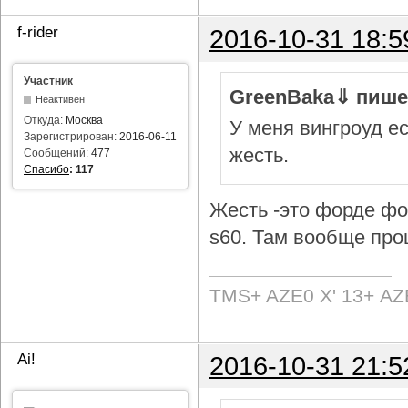
f-rider
2016-10-31 18:5
Участник
GreenBaka⇓ пише
Неактивен
Откуда:
Москва
У меня вингроуд ес
Зарегистрирован:
2016-06-11
жесть.
Сообщений:
477
Спасибо
:
117
Жесть -это форде фок
s60. Там вообще про
TMS+ AZE0 Х' 13+ AZ
Ai!
2016-10-31 21:5