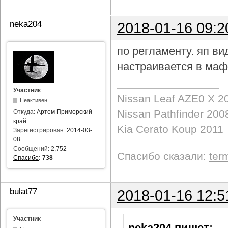
neka204
2018-01-16 09:2
по регламенту. яп в
настраивается в маф
Участник
Nissan Leaf AZE0 X 2
Неактивен
Nissan Pathfinder 200
Откуда:
Артем Приморский
край
Kia Cerato Koup 2011
Зарегистрирован:
2014-03-
08
Сообщений:
2,752
Спасибо сказали:
ter
Спасибо
:
738
bulat77
2018-01-16 12:5
Участник
neka204 пишет
: