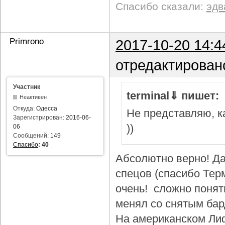
Спасибо сказали:
эдв
Primrono
2017-10-20 14:4
отредактирован
Участник
terminal⇓ пишет:
Неактивен
Откуда:
Одесса
Не представляю, ка
Зарегистрирован:
2016-06-
))
06
Сообщений:
149
Спасибо
:
40
Абсолютно верно! Да
спецов (спасибо Тер
очень! сложно понят
менял со снятым бар
На американском Лиф