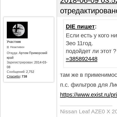
2018-06-09 03:5
отредактирован
DIE пишет
:
Если есть у кого 
Участник
Зео 11год.
Неактивен
подойдет ли этот 
Откуда:
Артем Приморский
=385892448
край
Зарегистрирован:
2014-03-
08
Сообщений:
2,752
там же в применимост
Спасибо
:
738
п.с. фильтров для Лиф
https://www.exist.ru/
Nissan Leaf AZE0 X 2