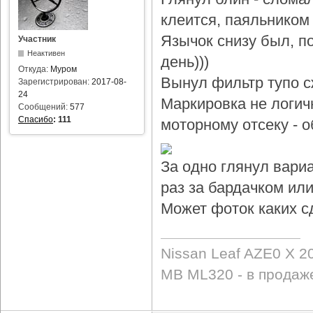
клеится, паяльником 
Язычок снизу был, по
Участник
Неактивен
день)))
Откуда:
Муром
Вынул фильтр тупо с
Зарегистрирован:
2017-08-
24
Маркировка не логичн
Сообщений:
577
Спасибо
:
111
моторному отсеку - 
За одно глянул вари
раз за бардачком или
Может фоток каких с
Nissan Leaf AZE0 X 2
MB ML320 - в продаж