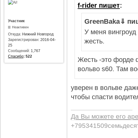
f-rider пишет
:
GreenBaka⇓ пи
Участник
Неактивен
У меня вингроуд 
Откуда:
Нижний Новгород
жесть.
Зарегистрирован:
2016-04-
25
Сообщений:
1,767
Спасибо
:
522
Жесть -это форде ф
вольво s60. Там в
уверен в вольве даж
чтобы спасти водител
Да Вы можете его ар
+795341509семьдеся