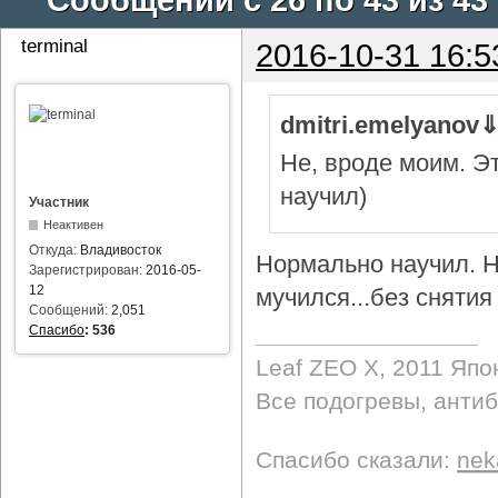
terminal
2016-10-31 16:5
dmitri.emelyanov
Не, вроде моим. Э
научил)
Участник
Неактивен
Откуда:
Владивосток
Нормально научил. Н
Зарегистрирован:
2016-05-
12
мучился...без снятия 
Сообщений:
2,051
Спасибо
:
536
Leaf ZEO Х, 2011 Япо
Все подогревы, анти
Спасибо сказали:
nek