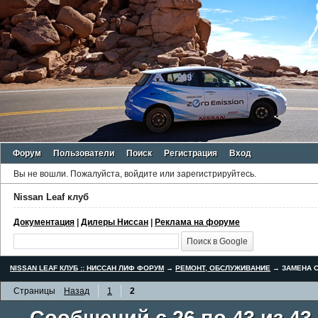
Форум
Пользователи
Поиск
Регистрация
Вход
Вы не вошли.
Пожалуйста, войдите или зарегистрируйтесь.
Nissan Leaf клуб
Документация
|
Дилеры Ниссан
|
Реклама на форуме
NISSAN LEAF КЛУБ :: НИССАН ЛИФ ФОРУМ
→
РЕМОНТ, ОБСЛУЖИВАНИЕ
→
ЗАМЕНА С
Страницы
Назад
1
2
Сообщений с 26 по 43 из 43