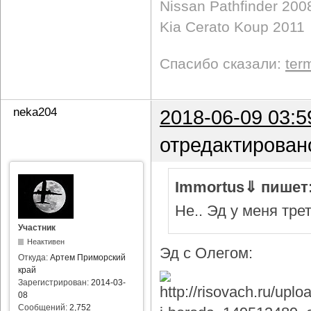
Nissan Pathfinder 200
Kia Cerato Koup 2011
Спасибо сказали:
ter
neka204
2018-06-09 03:5
отредактирован
Immortus⇓ пишет
Не.. Эд у меня тре
Участник
Неактивен
Эд с Олегом:
Откуда:
Артем Приморский
край
Зарегистрирован:
2014-03-
08
Сообщений:
2,752