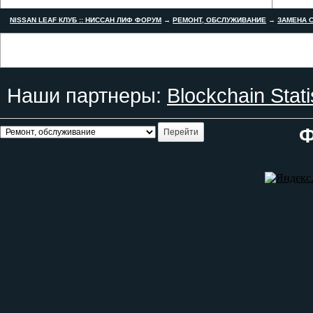
NISSAN LEAF КЛУБ :: НИССАН ЛИФ ФОРУМ
→
РЕМОНТ, ОБСЛУЖИВАНИЕ
→
ЗАМЕНА С
Наши партнеры:
Blockchain Stati
Ф