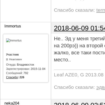
Спасибо сказали:
ter
Immortus
2018-06-09 01:5
Не.. Эд у меня трети
на 200рэ)) на второ
жалко, все таки пост
Участник
место..
Неактивен
Откуда:
Владивосток
Зарегистрирован:
2015-11-04
Сообщений:
792
Leaf AZE0, G 2013.08
Спасибо
:
226
Спасибо сказали:
эдв
neka204