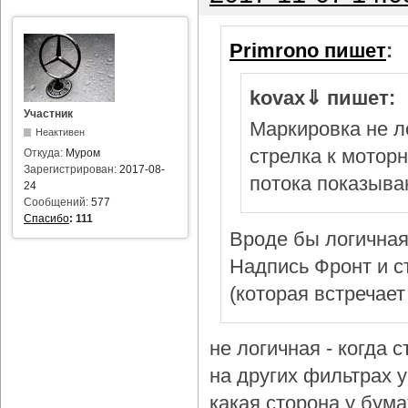
Primrono пишет
:
kovax⇓ пишет:
Участник
Маркировка не л
Неактивен
стрелка к мотор
Откуда:
Муром
Зарегистрирован:
2017-08-
потока показыва
24
Сообщений:
577
Спасибо
:
111
Вроде бы логичная
Надпись Фронт и с
(которая встречает
не логичная - когда 
на других фильтрах у 
какая сторона у бум