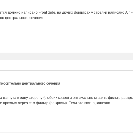
тся должно написано Front Side, на других фильтрах у стрелки написано Air Fl
но центрального сечения.
относительно центрального сечения
а выгнута в одну сторону (с обоих краев) и оптимально ставить фильтр раскры
е проходя через сам фильтр (по краям). Если это важно, конечно.