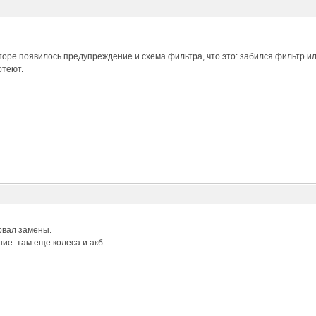
торе появилось предупреждение и схема фильтра, что это: забился фильтр 
отеют.
рвал замены.
ие. там еще колеса и акб.