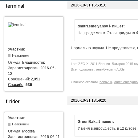
2016-10-31 16:53:16
terminal
dmitri.emelyanov⇓ пишет:
Не, вроде моим. Это я придумал б
Нормально научил. Не представляю, ка
Участник
Неактивен
Откуда:
Владивосток
Leaf ZEO Х, 2011 Япония. Батарея 2015 го
Зарегистрирован:
2016-05-
Все подогревы, антибуксы и ABSы
12
Сообщений:
2,051
Спасибо сказали:
neka204
,
dmitri.emelyano
Спасибо
:
536
2016-10-31 18:59:20
f-rider
Участник
GreenBaka⇓ пишет:
Неактивен
У меня вингроуд есть, в 12 кузове
Откуда:
Москва
Зарегистрирован:
2016-06-11