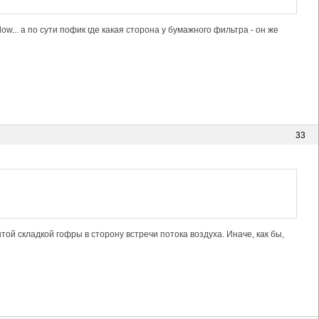
ow... а по сути пофик где какая сторона у бумажного фильтра - он же
33
той складкой гофры в сторону встречи потока воздуха. Иначе, как бы,