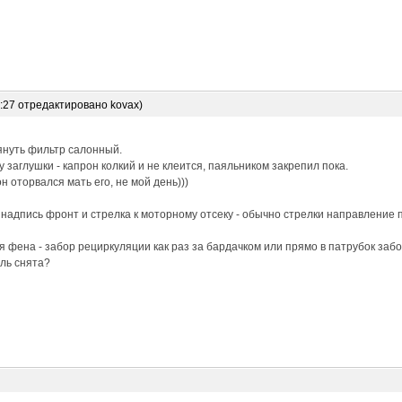
6:27 отредактировано kovax)
януть фильтр салонный.
 заглушки - капрон колкий и не клеится, паяльником закрепил пока.
н оторвался мать его, не мой день)))
 надпись фронт и стрелка к моторному отсеку - обычно стрелки направление 
 фена - забор рециркуляции как раз за бардачком или прямо в патрубок забо
ль снята?