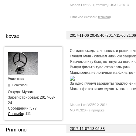
Nissan Leaf SL (Premium) USA 12/2013
Спасибо сказали:
terminal
1
2017-11-06 20:45:40
(2017-11-06 21:0
kovax
Сегодня скидывал панель и решил гл
Глянул блин - сломал нижнюю защелку
Язычок снизу был, потянул за него и о
Вынул фильтр тупо сжав пальцами.
Маркировка не логичная на фильтре -
Участник
За одно глянул варианты подключения
Неактивен
Может фоток каких сделать пока пане
Откуда:
Муром
Зарегистрирован:
2017-08-
24
Nissan Leaf AZE0 X 2014
Сообщений:
577
MB ML320 - в продаже
Спасибо
:
111
2017-11-07 13:05:38
Primrono