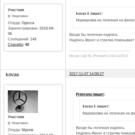
Участник
kovax⇓ пишет:
Неактивен
Маркировка не логичная на фильт
Откуда:
Одесса
Зарегистрирован:
2016-06-
06
Вроде бы логичная надпись.
Сообщений:
149
Надпись Фронт и стрелка показывает 
Спасибо
:
40
Nissan Leaf SL (Premium) USA 12/2013
2017-11-07 14:08:27
kovax
Primrono пишет
:
kovax⇓ пишет:
Маркировка не логичная на фи
Участник
Неактивен
Вроде бы логичная надпись.
Откуда:
Муром
Надпись Фронт и стрелка показыва