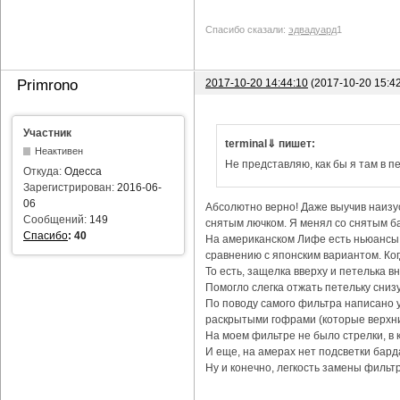
Спасибо сказали:
эдвадуард
1
2017-10-20 14:44:10
(2017-10-20 15:4
Primrono
Участник
terminal⇓ пишет:
Неактивен
Не представляю, как бы я там в пе
Откуда:
Одесса
Зарегистрирован:
2016-06-
06
Абсолютно верно! Даже выучив наизус
Сообщений:
149
снятым лючком. Я менял со снятым ба
Спасибо
:
40
На американском Лифе есть ньюансы с
сравнению с японским вариантом. Ког
То есть, защелка вверху и петелька в
Помогло слегка отжать петельку снизу
По поводу самого фильтра написано уж
раскрытыми гофрами (которые верхни
На моем фильтре не было стрелки, в 
И еще, на амерах нет подсветки бард
Ну и конечно, легкость замены фильтр