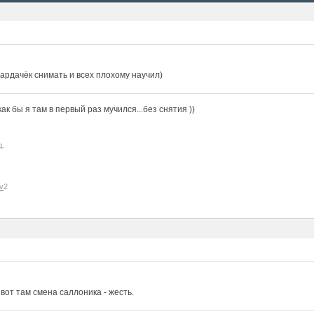
ардачёк снимать и всех плохому научил)
к бы я там в первый раз мучился...без снятия ))
д.
v
2
, вот там смена саллоника - жесть.