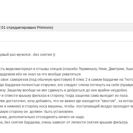
2:01 отредактировано Primrono)
рвый раз мучился...без снятия ))
ть видеоматериал и отзывы спецов (спасибо Терминалу, Неке, Дмитрию, Хьюс
рдачком ибо не знал за что вообще ухватиться.
вои: саморезов (под обычную крестовую) 8 плюс 2 в самом бардачке на "пот
да бардачок полностью откручен, его следует слегка потянуть на себя (праву
низу. Защелку вообще не мог сдвинуть и добраться до нее крайне неудобно.
 и отвести крышку фильтра в сторону, тогда защелка сама выходит из паза.
е достаточно, хочу добавить, что не важно где находится "хвостик" , за кото
е и нижние) в сторону носа машины, чтобы поступающий воздух проходил че
какую сторону он должен быть установлен.
ачка, дополнительно отсоединять ничего не надо.
а, без снятия бардачка, очень зависит от легкости снятия крышки фильтра.