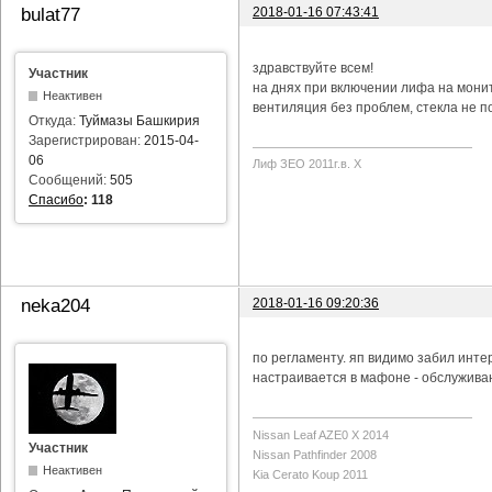
2018-01-16 07:43:41
bulat77
здравствуйте всем!
Участник
на днях при включении лифа на мони
Неактивен
вентиляция без проблем, стекла не п
Откуда:
Туймазы Башкирия
Зарегистрирован:
2015-04-
06
Лиф ЗЕО 2011г.в. Х
Сообщений:
505
Спасибо
:
118
2018-01-16 09:20:36
neka204
по регламенту. яп видимо забил инте
настраивается в мафоне - обслуживан
Nissan Leaf AZE0 X 2014
Участник
Nissan Pathfinder 2008
Неактивен
Kia Cerato Koup 2011