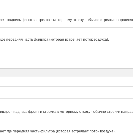
ре - надпись фронт и стрелка к моторному отсеку - обычно стрелки направле
где передняя часть фильтра (которая встречает поток воздуха).
льтре - надпись фронт и стрелка к моторному отсеку - обычно стрелки напра
ет где передняя часть фильтра (которая встречает поток воздуха).