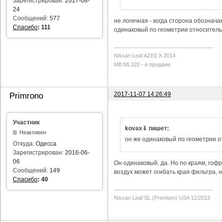
Зарегистрирован:
2017-08-
24
Сообщений:
577
не логичная - когда сторона обозначае
Спасибо
:
111
одинаковый по геометрии относитель
Nissan Leaf AZE0 X 2014
MB ML320 - в продаже
2017-11-07 14:26:49
Primrono
Участник
kovax⇓ пишет:
Неактивен
он же одинаковый по геометрии 
Откуда:
Одесса
Зарегистрирован:
2016-06-
06
Он одинаковый, да. Но по краям, гофр
Сообщений:
149
воздух может огибать края фильтра, н
Спасибо
:
40
Nissan Leaf SL (Premium) USA 12/2013