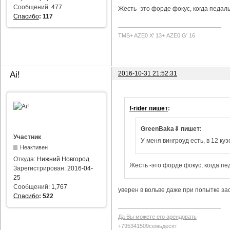
Сообщений:
477
Жесть -это форде фокус, когда педаль
Спасибо
:
117
TMS+ AZE0 Х' 13+ AZE0 G' 16
2016-10-31 21:52:31
Ai!
f-rider пишет
:
GreenBaka⇓ пишет:
Участник
У меня вингроуд есть, в 12 куз
Неактивен
Откуда:
Нижний Новгород
Жесть -это форде фокус, когда пе
Зарегистрирован:
2016-04-
25
Сообщений:
1,767
уверен в вольве даже при попытке за
Спасибо
:
522
Да Вы можете его арендовать
+795341509семьдесят