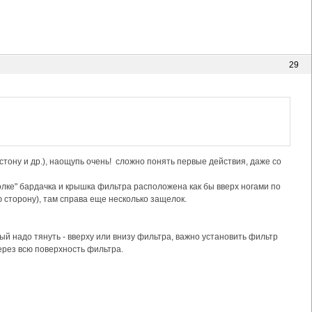
29
тону и др.), наощупь очень! сложно понять первые действия, даже со
олке" бардачка и крышка фильтра расположена как бы вверх ногами по
ю сторону), там справа еще несколько защелок.
рый надо тянуть - вверху или внизу фильтра, важно установить фильтр
рез всю поверхность фильтра.