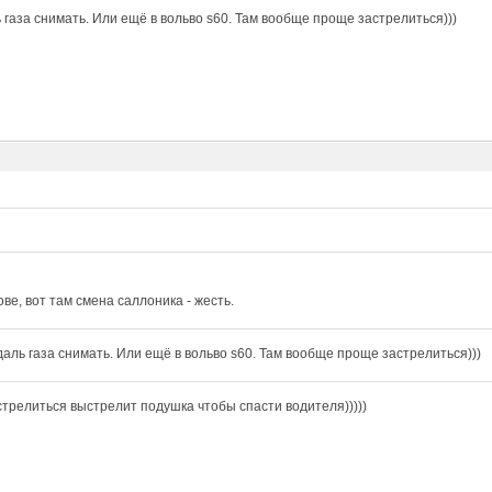
 газа снимать. Или ещё в вольво s60. Там вообще проще застрелиться)))
ове, вот там смена саллоника - жесть.
даль газа снимать. Или ещё в вольво s60. Там вообще проще застрелиться)))
стрелиться выстрелит подушка чтобы спасти водителя)))))