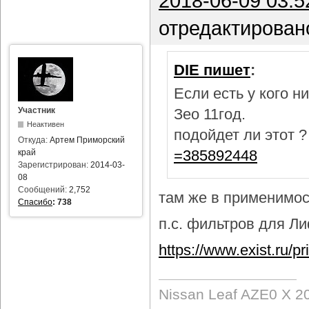
2018-06-09 03:5
отредактирован
DIE пишет
:
Если есть у кого 
Участник
Зео 11год.
Неактивен
подойдет ли этот 
Откуда:
Артем Приморский
=385892448
край
Зарегистрирован:
2014-03-
08
Сообщений:
2,752
там же в применимост
Спасибо
:
738
п.с. фильтров для Лиф
https://www.exist.ru/
Nissan Leaf AZE0 X 2