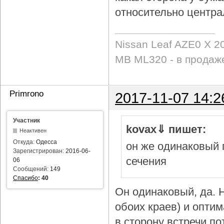
относительно центра
Nissan Leaf AZE0 X 2
MB ML320 - в продаж
Primrono
2017-11-07 14:2
Участник
kovax⇓ пишет:
Неактивен
Откуда:
Одесса
он же одинаковый 
Зарегистрирован:
2016-06-
сечения
06
Сообщений:
149
Спасибо
:
40
Он одинаковый, да. Н
обоих краев) и опти
в сторону встречи по