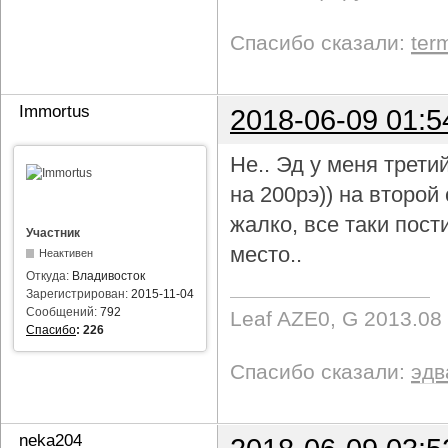
Спасибо сказали:
ter
Immortus
2018-06-09 01:5
Не.. Эд у меня трети
на 200рэ)) на второ
жалко, все таки пост
Участник
место..
Неактивен
Откуда:
Владивосток
Зарегистрирован:
2015-11-04
Сообщений:
792
Leaf AZE0, G 2013.08
Спасибо
:
226
Спасибо сказали:
эдв
neka204