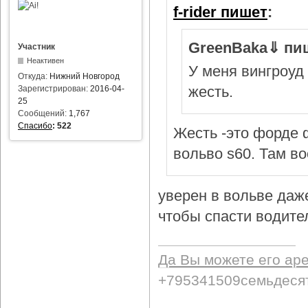
f-rider пишет
:
GreenBaka⇓ пи
Участник
Неактивен
У меня вингроуд 
Откуда:
Нижний Новгород
жесть.
Зарегистрирован:
2016-04-
25
Сообщений:
1,767
Спасибо
:
522
Жесть -это форде ф
вольво s60. Там в
уверен в вольве даж
чтобы спасти водител
Да Вы можете его ар
+795341509семьдеся