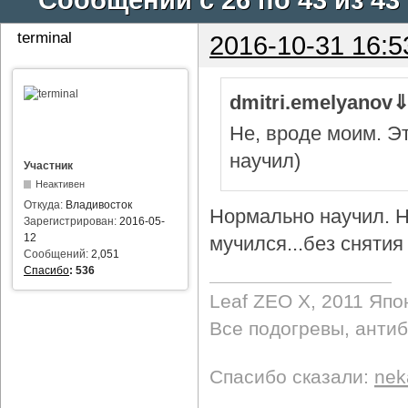
terminal
2016-10-31 16:5
dmitri.emelyanov
Не, вроде моим. Э
научил)
Участник
Неактивен
Откуда:
Владивосток
Нормально научил. Н
Зарегистрирован:
2016-05-
12
мучился...без снятия 
Сообщений:
2,051
Спасибо
:
536
Leaf ZEO Х, 2011 Япо
Все подогревы, анти
Спасибо сказали:
nek