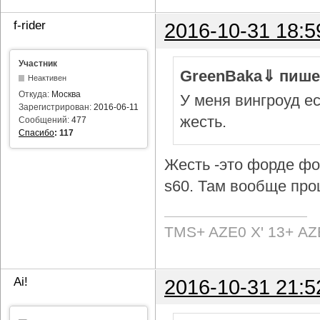
f-rider
2016-10-31 18:5
Участник
GreenBaka⇓ пише
Неактивен
Откуда:
Москва
У меня вингроуд ес
Зарегистрирован:
2016-06-11
жесть.
Сообщений:
477
Спасибо
:
117
Жесть -это форде фок
s60. Там вообще про
TMS+ AZE0 Х' 13+ AZ
Ai!
2016-10-31 21:5