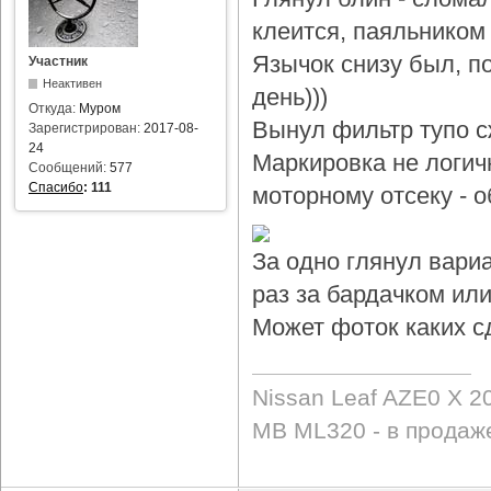
клеится, паяльником 
Язычок снизу был, по
Участник
Неактивен
день)))
Откуда:
Муром
Вынул фильтр тупо с
Зарегистрирован:
2017-08-
24
Маркировка не логичн
Сообщений:
577
Спасибо
:
111
моторному отсеку - 
За одно глянул вари
раз за бардачком или
Может фоток каких с
Nissan Leaf AZE0 X 2
MB ML320 - в продаж