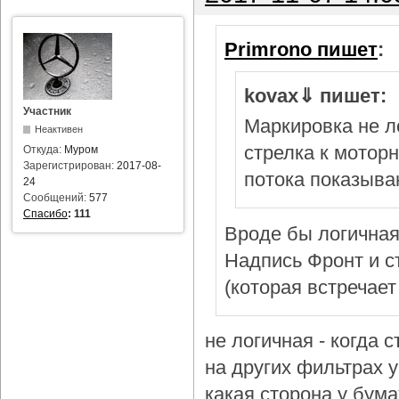
Primrono пишет
:
kovax⇓ пишет:
Участник
Маркировка не л
Неактивен
стрелка к мотор
Откуда:
Муром
Зарегистрирован:
2017-08-
потока показыва
24
Сообщений:
577
Спасибо
:
111
Вроде бы логичная
Надпись Фронт и с
(которая встречает
не логичная - когда 
на других фильтрах у 
какая сторона у бум