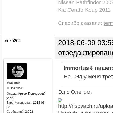
Nissan Pathfinder 200
Kia Cerato Koup 2011
Спасибо сказали:
ter
neka204
2018-06-09 03:5
отредактирован
Immortus⇓ пишет
Не.. Эд у меня тре
Участник
Неактивен
Эд с Олегом:
Откуда:
Артем Приморский
край
Зарегистрирован:
2014-03-
08
Сообщений:
2,752