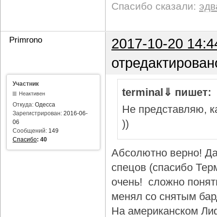
Спасибо сказали:
эдв
Primrono
2017-10-20 14:4
отредактирован
Участник
terminal⇓ пишет:
Неактивен
Откуда:
Одесса
Не представляю, ка
Зарегистрирован:
2016-06-
))
06
Сообщений:
149
Спасибо
:
40
Абсолютно верно! Да
спецов (спасибо Тер
очень! сложно понят
менял со снятым бар
На американском Лиф