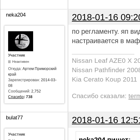
neka204
2018-01-16 09:2
по регламенту. яп в
настраивается в маф
Участник
Nissan Leaf AZE0 X 2
Неактивен
Nissan Pathfinder 200
Откуда:
Артем Приморский
край
Kia Cerato Koup 2011
Зарегистрирован:
2014-03-
08
Сообщений:
2,752
Спасибо сказали:
ter
Спасибо
:
738
bulat77
2018-01-16 12:5
Участник
neka204 пишет
: