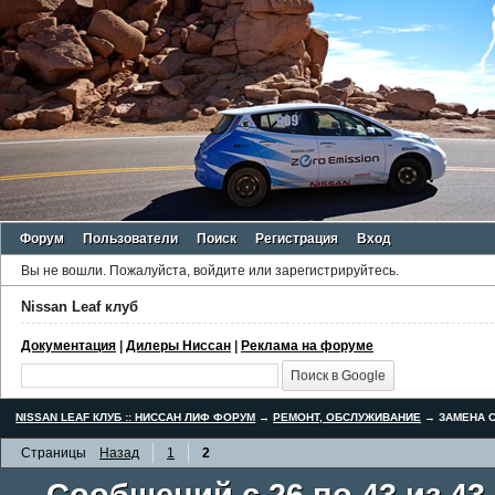
Форум
Пользователи
Поиск
Регистрация
Вход
Вы не вошли.
Пожалуйста, войдите или зарегистрируйтесь.
Nissan Leaf клуб
Документация
|
Дилеры Ниссан
|
Реклама на форуме
NISSAN LEAF КЛУБ :: НИССАН ЛИФ ФОРУМ
→
РЕМОНТ, ОБСЛУЖИВАНИЕ
→
ЗАМЕНА С
Страницы
Назад
1
2
Сообщений с 26 по 43 из 43