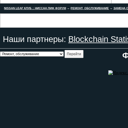
NISSAN LEAF КЛУБ :: НИССАН ЛИФ ФОРУМ
→
РЕМОНТ, ОБСЛУЖИВАНИЕ
→
ЗАМЕНА С
Наши партнеры:
Blockchain Stati
Ф