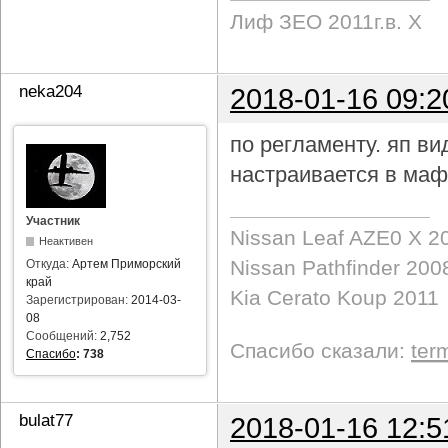
Лиф ЗЕО 2011г.в. Х
neka204
2018-01-16 09:2
по регламенту. яп в
настраивается в маф
Участник
Nissan Leaf AZE0 X 2
Неактивен
Nissan Pathfinder 200
Откуда:
Артем Приморский
край
Kia Cerato Koup 2011
Зарегистрирован:
2014-03-
08
Сообщений:
2,752
Спасибо сказали:
ter
Спасибо
:
738
bulat77
2018-01-16 12:5