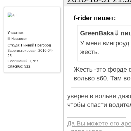
f-rider пишет
:
GreenBaka⇓ пи
Участник
Неактивен
У меня вингроуд 
Откуда:
Нижний Новгород
жесть.
Зарегистрирован:
2016-04-
25
Сообщений:
1,767
Спасибо
:
522
Жесть -это форде ф
вольво s60. Там в
уверен в вольве даж
чтобы спасти водител
Да Вы можете его ар