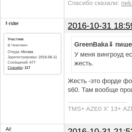
Спасибо сказали:
nek
f-rider
2016-10-31 18:5
Участник
GreenBaka⇓ пише
Неактивен
Откуда:
Москва
У меня вингроуд ес
Зарегистрирован:
2016-06-11
жесть.
Сообщений:
477
Спасибо
:
117
Жесть -это форде фок
s60. Там вообще про
TMS+ AZE0 Х' 13+ AZ
Ai!
2016-10-31 21:5