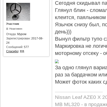
Сегодня скидывал па
Глянул блин - слома
клеится, паяльником 
Язычок снизу был, по
Участник
Неактивен
день)))
Откуда:
Муром
Вынул фильтр тупо с
Зарегистрирован:
2017-08-
24
Маркировка не логичн
Сообщений:
577
Спасибо
:
111
моторному отсеку - 
За одно глянул вари
раз за бардачком или
Может фоток каких с
Nissan Leaf AZE0 X 2
MB ML320 - в продаж