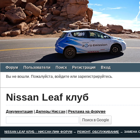
Форум
Пользователи
Поиск
Регистрация
Вход
Вы не вошли.
Пожалуйста, войдите или зарегистрируйтесь.
Nissan Leaf клуб
Документация
|
Дилеры Ниссан
|
Реклама на форуме
NISSAN LEAF КЛУБ :: НИССАН ЛИФ ФОРУМ
→
РЕМОНТ, ОБСЛУЖИВАНИЕ
→
ЗАМЕНА С