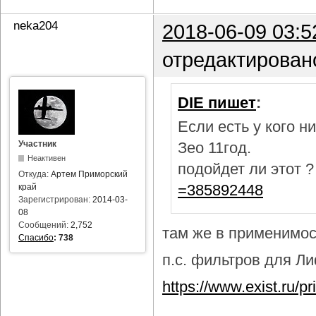
neka204
2018-06-09 03:5
отредактирован
DIE пишет
:
Если есть у кого 
Участник
Зео 11год.
Неактивен
подойдет ли этот 
Откуда:
Артем Приморский
=385892448
край
Зарегистрирован:
2014-03-
08
Сообщений:
2,752
там же в применимост
Спасибо
:
738
п.с. фильтров для Лиф
https://www.exist.ru/