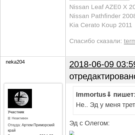
Nissan Leaf AZE0 X 2
Nissan Pathfinder 200
Kia Cerato Koup 2011
Спасибо сказали:
ter
neka204
2018-06-09 03:5
отредактирован
Immortus⇓ пишет
Не.. Эд у меня тре
Участник
Неактивен
Эд с Олегом:
Откуда:
Артем Приморский
край