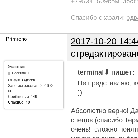
+795341509семьдеся
Спасибо сказали:
эдв
Primrono
2017-10-20 14:4
отредактирован
Участник
terminal⇓ пишет:
Неактивен
Откуда:
Одесса
Не представляю, ка
Зарегистрирован:
2016-06-
))
06
Сообщений:
149
Спасибо
:
40
Абсолютно верно! Да
спецов (спасибо Тер
очень! сложно понят