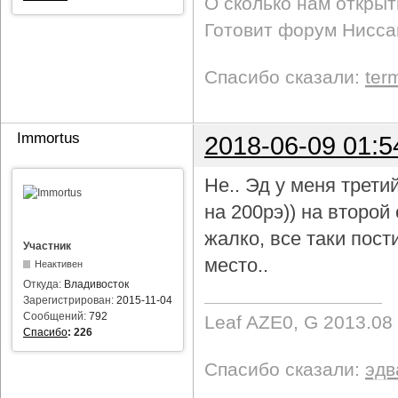
О сколько нам откры
Готовит форум Ниссан
Спасибо сказали:
ter
Immortus
2018-06-09 01:5
Не.. Эд у меня трети
на 200рэ)) на второ
жалко, все таки пост
Участник
место..
Неактивен
Откуда:
Владивосток
Зарегистрирован:
2015-11-04
Сообщений:
792
Leaf AZE0, G 2013.08
Спасибо
:
226
Спасибо сказали:
эдв