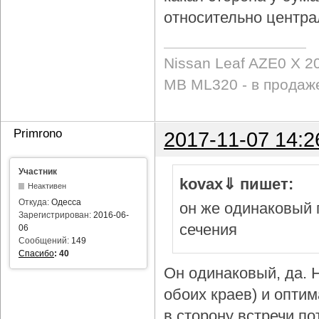
относительно центра
Nissan Leaf AZE0 X 2
MB ML320 - в продаж
Primrono
2017-11-07 14:2
Участник
kovax⇓ пишет:
Неактивен
Откуда:
Одесса
он же одинаковый 
Зарегистрирован:
2016-06-
сечения
06
Сообщений:
149
Спасибо
:
40
Он одинаковый, да. Н
обоих краев) и опти
в сторону встречи по