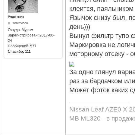
клеится, паяльником 
Язычок снизу был, по
Участник
Неактивен
день)))
Откуда:
Муром
Вынул фильтр тупо с
Зарегистрирован:
2017-08-
24
Маркировка не логичн
Сообщений:
577
Спасибо
:
111
моторному отсеку - 
За одно глянул вари
раз за бардачком или
Может фоток каких с
Nissan Leaf AZE0 X 2
MB ML320 - в продаж