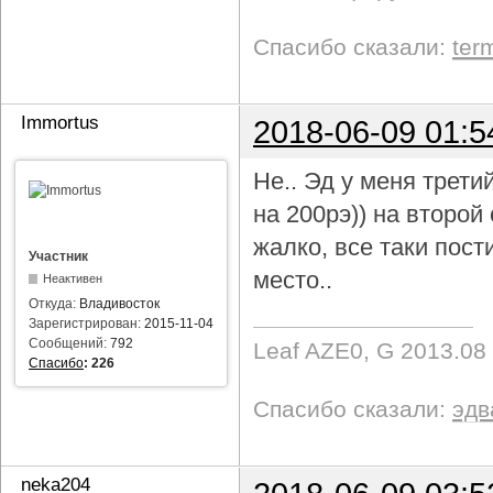
Спасибо сказали:
ter
Immortus
2018-06-09 01:5
Не.. Эд у меня трети
на 200рэ)) на второ
жалко, все таки пост
Участник
место..
Неактивен
Откуда:
Владивосток
Зарегистрирован:
2015-11-04
Сообщений:
792
Leaf AZE0, G 2013.08
Спасибо
:
226
Спасибо сказали:
эдв
neka204