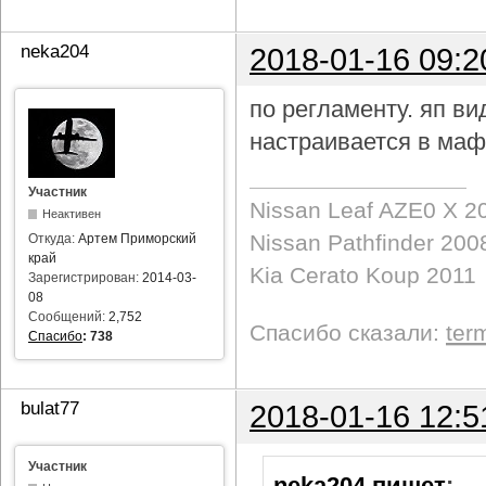
neka204
2018-01-16 09:2
по регламенту. яп в
настраивается в маф
Участник
Nissan Leaf AZE0 X 2
Неактивен
Nissan Pathfinder 200
Откуда:
Артем Приморский
край
Kia Cerato Koup 2011
Зарегистрирован:
2014-03-
08
Сообщений:
2,752
Спасибо сказали:
ter
Спасибо
:
738
bulat77
2018-01-16 12:5
Участник
neka204 пишет
: