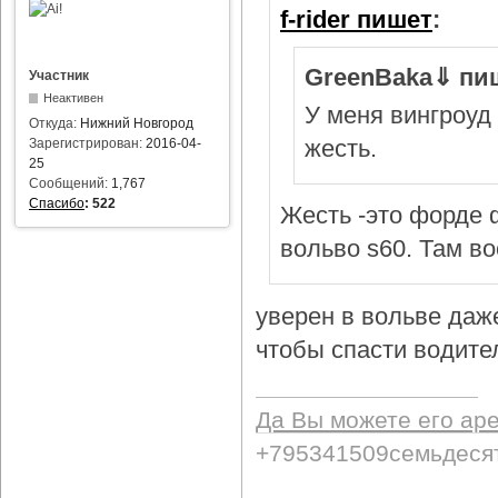
f-rider пишет
:
GreenBaka⇓ пи
Участник
Неактивен
У меня вингроуд 
Откуда:
Нижний Новгород
жесть.
Зарегистрирован:
2016-04-
25
Сообщений:
1,767
Спасибо
:
522
Жесть -это форде ф
вольво s60. Там в
уверен в вольве даж
чтобы спасти водител
Да Вы можете его ар
+795341509семьдеся