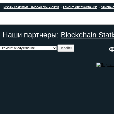
NISSAN LEAF КЛУБ :: НИССАН ЛИФ ФОРУМ
→
РЕМОНТ, ОБСЛУЖИВАНИЕ
→
ЗАМЕНА С
Наши партнеры:
Blockchain Stati
Ф