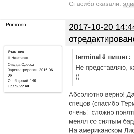
Спасибо сказали:
эдв
Primrono
2017-10-20 14:4
отредактирован
Участник
terminal⇓ пишет:
Неактивен
Откуда:
Одесса
Не представляю, ка
Зарегистрирован:
2016-06-
))
06
Сообщений:
149
Спасибо
:
40
Абсолютно верно! Да
спецов (спасибо Тер
очень! сложно понят
менял со снятым бар
На американском Лиф