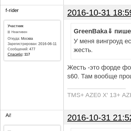
f-rider
2016-10-31 18:5
Участник
GreenBaka⇓ пише
Неактивен
Откуда:
Москва
У меня вингроуд ес
Зарегистрирован:
2016-06-11
жесть.
Сообщений:
477
Спасибо
:
117
Жесть -это форде фок
s60. Там вообще про
TMS+ AZE0 Х' 13+ AZ
Ai!
2016-10-31 21:5