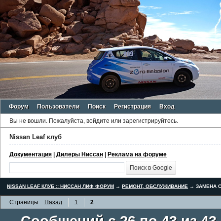
Форум
Пользователи
Поиск
Регистрация
Вход
Вы не вошли.
Пожалуйста, войдите или зарегистрируйтесь.
Nissan Leaf клуб
Документация
|
Дилеры Ниссан
|
Реклама на форуме
NISSAN LEAF КЛУБ :: НИССАН ЛИФ ФОРУМ
→
РЕМОНТ, ОБСЛУЖИВАНИЕ
→
ЗАМЕНА С
Страницы
Назад
1
2
Сообщений с 26 по 43 из 43