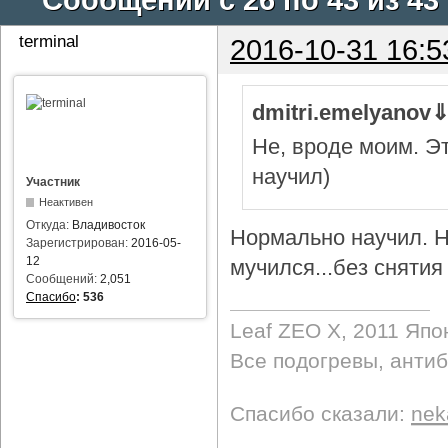
terminal
2016-10-31 16:5
dmitri.emelyanov
Не, вроде моим. Э
научил)
Участник
Неактивен
Откуда:
Владивосток
Нормально научил. Н
Зарегистрирован:
2016-05-
12
мучился...без снятия 
Сообщений:
2,051
Спасибо
:
536
Leaf ZEO Х, 2011 Япо
Все подогревы, анти
Спасибо сказали:
nek