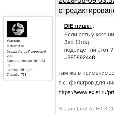
2018-06-09 03:5
отредактирован
DIE пишет
:
Если есть у кого 
Участник
Зео 11год.
Неактивен
подойдет ли этот 
Откуда:
Артем Приморский
=385892448
край
Зарегистрирован:
2014-03-
08
Сообщений:
2,752
там же в применимост
Спасибо
:
738
п.с. фильтров для Лиф
https://www.exist.ru/
Nissan Leaf AZE0 X 2