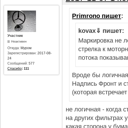
Primrono пишет
:
kovax⇓ пишет:
Участник
Маркировка не л
Неактивен
стрелка к мотор
Откуда:
Муром
Зарегистрирован:
2017-08-
потока показыва
24
Сообщений:
577
Спасибо
:
111
Вроде бы логичная
Надпись Фронт и с
(которая встречает
не логичная - когда 
на других фильтрах у 
какая сторона у бум