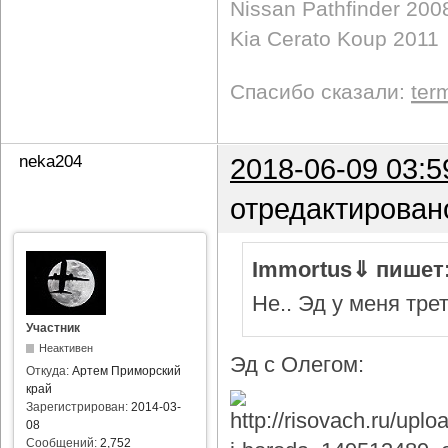
Nissan Pathfinder 200
Kia Cerato Koup 2011
Спасибо сказали:
ter
neka204
2018-06-09 03:5
отредактирован
Immortus⇓ пишет
Не.. Эд у меня тре
Участник
Неактивен
Эд с Олегом:
Откуда:
Артем Приморский
край
Зарегистрирован:
2014-03-
08
Сообщений:
2,752