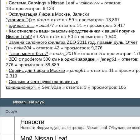
›
Система Carwings в Nissan Leaf
»
volkov-v-v
»
ответов
:
18 »
просмотров
: 6,128
›
Эксплуатация Лифа в Москве. Записки
"утописта")))
»
dron
»
ответов
: 59 »
просмотров
: 13,867
›
еду как-то ...
»
bulat77
»
ответов
: 31 »
просмотров
: 2,417
›
Как отнеслись ваши знакомые/родственники к вашей покупке
Nissan Leaf?
»
LKA
»
ответов
: 50 »
просмотров
: 1,540
›
Замена салонного фильтра ZEO 2011 год, правый руль. Отчет
))
»
neka204
»
ответов
: 42 »
просмотров
: 9,276
›
Такое может быть?
»
maks_2016
»
ответов
: 5 »
просмотров
: 17
›
ЗЕО с пробегом 300 км на одной зарядке.
»
janeg61
»
ответов
:
276 »
просмотров
: 39,889
›
Сервис для Лифа в Москве
»
janeg61
»
ответов
: 11 »
просмотр
2,319
›
Сколько и чего нужно заправить в
кондиционер?!
»
Semivosa
»
ответов
: 3 »
просмотров
: 106
Nissan Leaf клуб
Форум
Новости
Новости. Форум ждунов электрокара Nissan Leaf. Обсуждение нов
Мой Nissan Leaf