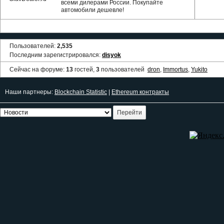
всеми дилерами России. Покупайте
автомобили дешевле!
Пользователей:
2,535
Последним зарегистрировался:
disyok
Сейчас на форуме:
13
гостей,
3
пользователей
dron
,
Immortus
,
Yukito
Наши партнеры:
Blockchain Statistic
|
Ethereum контракты