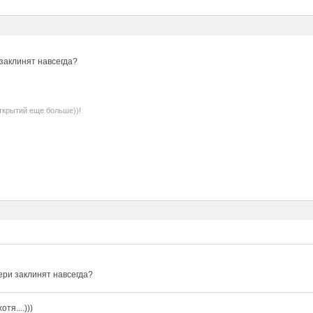
 заклинят навсегда?
ткрытий еще больше))!
ери заклинят навсегда?
тя....)))