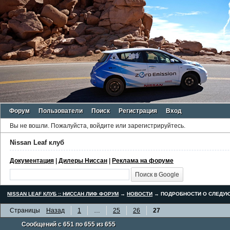
Форум
Пользователи
Поиск
Регистрация
Вход
Вы не вошли.
Пожалуйста, войдите или зарегистрируйтесь.
Nissan Leaf клуб
Документация
|
Дилеры Ниссан
|
Реклама на форуме
NISSAN LEAF КЛУБ :: НИССАН ЛИФ ФОРУМ
→
НОВОСТИ
→
ПОДРОБНОСТИ О СЛЕДУЮ
Страницы
Назад
1
…
25
26
27
Сообщений с 651 по 655 из 655