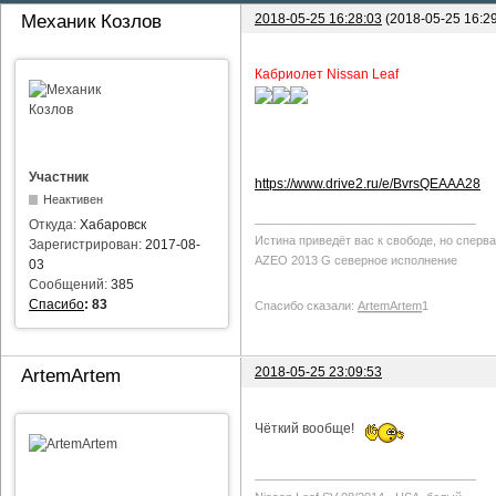
2018-05-25 16:28:03
(2018-05-25 16:2
Механик Козлов
Кабриолет Nissan Leaf
Участник
https://www.drive2.ru/e/BvrsQEAAA28
Неактивен
Откуда:
Хабаровск
Истина приведёт вас к свободе, но сперв
Зарегистрирован:
2017-08-
AZEO 2013 G северное исполнение
03
Сообщений:
385
Спасибо
:
83
Спасибо сказали:
ArtemArtem
1
2018-05-25 23:09:53
ArtemArtem
Чёткий вообще!