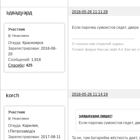
2018-05-26 11:11:28
эдвадуард
Если парочка сумоистов сядет, двери
Участник
Неактивен
Откуда:
Красноярск
О сколько нам открытий чудных
Зарегистрирован:
2016-08-
Готовит форум Ниссан лиф! А в Зеø икс о
20
Сообщений:
1,918
Спасибо
:
425
2018-05-26 11:14:19
korch
Участник
эдвадуард пишет
:
Неактивен
Если парочка сумоистов сядет, дв
Откуда:
Карелия,
г.Петрозаводск
Зарегистрирован:
2017-08-11
Та не, там батарейка жёсткость дает, хо