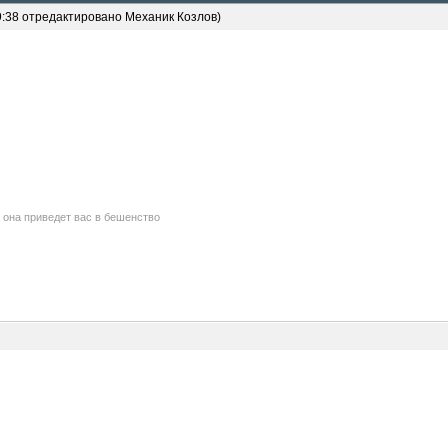
9:38 отредактировано Механик Козлов)
а она приведет вас в бешенство