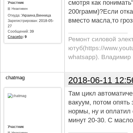
смотря как понимать"
Участник
Неактивен
200грамм)?Если отка
Откуда:
Украина,Винница
вместо масла,то гро
Зарегистрирован:
2018-05-
27
Сообщений:
39
Спасибо
:
9
Ремонт силовой элек
ютуб(https://www.yo
whatsapp). Владимир
chatmag
2018-06-11 12:5
Там цикл автоматиче
вакуум, потом опять 
нормы, ну и оплатил
минут 20-30. С масл
Участник
Неактивен