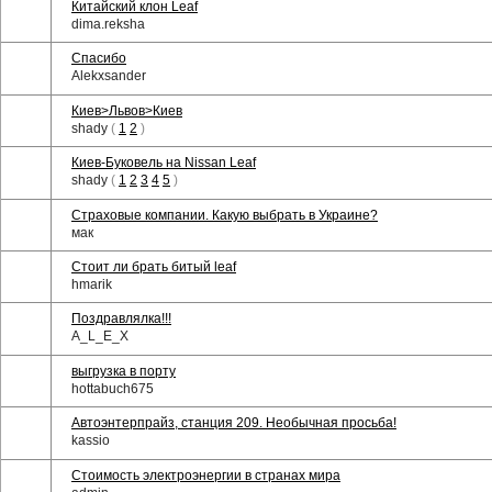
Китайский клон Leaf
dima.reksha
Спасибо
Alekxsander
Киев>Львов>Киев
shady
(
1
2
)
Киев-Буковель на Nissan Leaf
shady
(
1
2
3
4
5
)
Страховые компании. Какую выбрать в Украине?
мак
Стоит ли брать битый leaf
hmarik
Поздравлялка!!!
A_L_E_X
выгрузка в порту
hottabuch675
Автоэнтерпрайз, станция 209. Необычная просьба!
kassio
Стоимость электроэнергии в странах мира