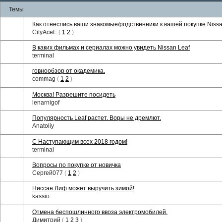
Темы
Как отнеслись ваши знакомые/родственники к вашей покупке Nissa
CityAceE
(
1
2
)
В каких фильмах и сериалах можно увидеть Nissan Leaf
terminal
говнообзор от окадемика.
commag
(
1
2
)
Москва! Разрешите посидеть
lenarnigof
Популярность Leaf растет. Воры не дремлют.
Anatoliy
С Наступающим всех 2018 годом!
terminal
Вопросы по покупке от новичка
Сергей077
(
1
2
)
Ниссан Лиф может выручить зимой!
kassio
Отмена беспошлинного ввоза электромобилей.
Димитрий
(
1
2
3
)