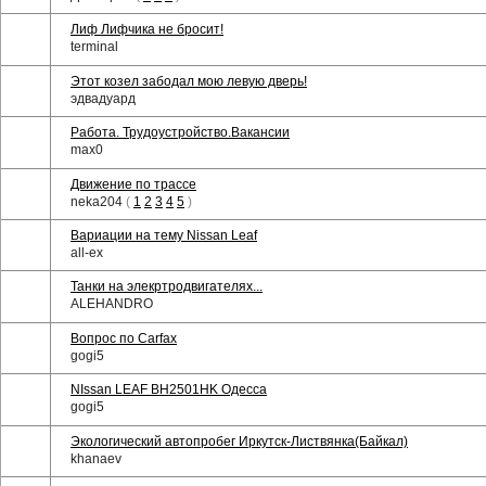
Лиф Лифчика не бросит!
terminal
Этот козел забодал мою левую дверь!
эдвадуард
Работа. Трудоустройство.Вакансии
max0
Движение по трассе
neka204
(
1
2
3
4
5
)
Вариации на тему Nissan Leaf
all-ex
Танки на элекртродвигателях...
ALEHANDRO
Вопрос по Carfax
gogi5
NIssan LEAF BH2501HK Одесса
gogi5
Экологический автопробег Иркутск-Листвянка(Байкал)
khanaev