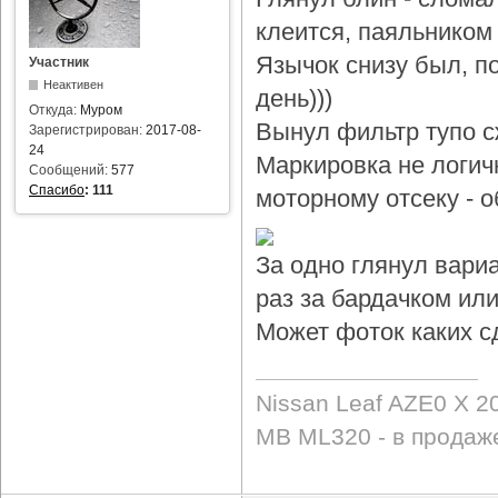
клеится, паяльником 
Язычок снизу был, по
Участник
Неактивен
день)))
Откуда:
Муром
Вынул фильтр тупо с
Зарегистрирован:
2017-08-
24
Маркировка не логичн
Сообщений:
577
Спасибо
:
111
моторному отсеку - 
За одно глянул вари
раз за бардачком или
Может фоток каких с
Nissan Leaf AZE0 X 2
MB ML320 - в продаж