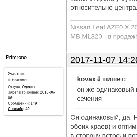
относительно центра
Nissan Leaf AZE0 X 2
MB ML320 - в продаж
Primrono
2017-11-07 14:2
Участник
kovax⇓ пишет:
Неактивен
Откуда:
Одесса
он же одинаковый 
Зарегистрирован:
2016-06-
сечения
06
Сообщений:
149
Спасибо
:
40
Он одинаковый, да. Н
обоих краев) и опти
в сторону встречи по