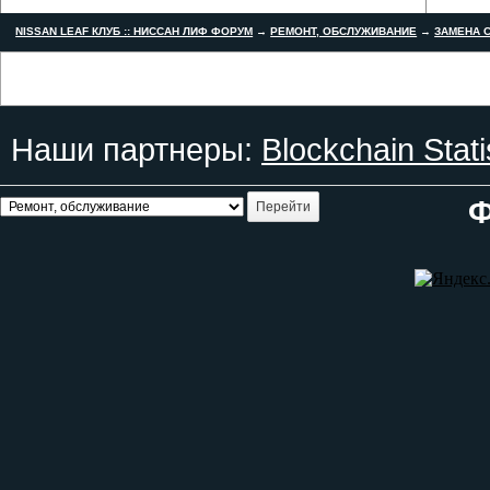
NISSAN LEAF КЛУБ :: НИССАН ЛИФ ФОРУМ
→
РЕМОНТ, ОБСЛУЖИВАНИЕ
→
ЗАМЕНА С
Наши партнеры:
Blockchain Stati
Ф