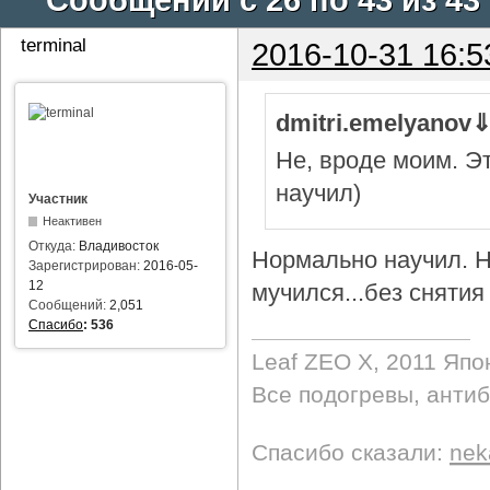
terminal
2016-10-31 16:5
dmitri.emelyanov
Не, вроде моим. Э
научил)
Участник
Неактивен
Откуда:
Владивосток
Нормально научил. Н
Зарегистрирован:
2016-05-
12
мучился...без снятия 
Сообщений:
2,051
Спасибо
:
536
Leaf ZEO Х, 2011 Япо
Все подогревы, анти
Спасибо сказали:
nek