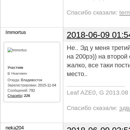
Спасибо сказали:
ter
Immortus
2018-06-09 01:5
Не.. Эд у меня трети
на 200рэ)) на второ
жалко, все таки пост
Участник
место..
Неактивен
Откуда:
Владивосток
Зарегистрирован:
2015-11-04
Сообщений:
792
Leaf AZE0, G 2013.08
Спасибо
:
226
Спасибо сказали:
эдв
neka204