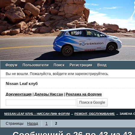
Форум
Пользователи
Поиск
Регистрация
Вход
Вы не вошли.
Пожалуйста, войдите или зарегистрируйтесь.
Nissan Leaf клуб
Документация
|
Дилеры Ниссан
|
Реклама на форуме
NISSAN LEAF КЛУБ :: НИССАН ЛИФ ФОРУМ
→
РЕМОНТ, ОБСЛУЖИВАНИЕ
→
ЗАМЕНА С
Страницы
Назад
1
2
Сообщений с 26 по 43 из 43