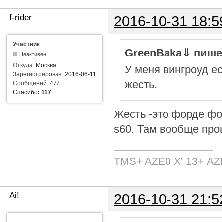
f-rider
2016-10-31 18:5
Участник
GreenBaka⇓ пише
Неактивен
Откуда:
Москва
У меня вингроуд ес
Зарегистрирован:
2016-06-11
жесть.
Сообщений:
477
Спасибо
:
117
Жесть -это форде фок
s60. Там вообще про
TMS+ AZE0 Х' 13+ AZ
Ai!
2016-10-31 21:5