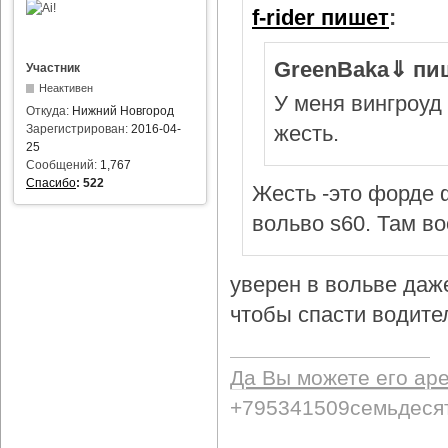
f-rider пишет
:
GreenBaka⇓ пи
Участник
Неактивен
У меня вингроуд 
Откуда:
Нижний Новгород
жесть.
Зарегистрирован:
2016-04-
25
Сообщений:
1,767
Спасибо
:
522
Жесть -это форде ф
вольво s60. Там в
уверен в вольве даж
чтобы спасти водител
Да Вы можете его ар
+795341509семьдеся