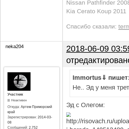
Nissan Pathfinder 200
Kia Cerato Koup 2011
Спасибо сказали:
ter
neka204
2018-06-09 03:5
отредактирован
Immortus⇓ пишет
Не.. Эд у меня тре
Участник
Неактивен
Эд с Олегом:
Откуда:
Артем Приморский
край
Зарегистрирован:
2014-03-
08
Сообщений:
2,752