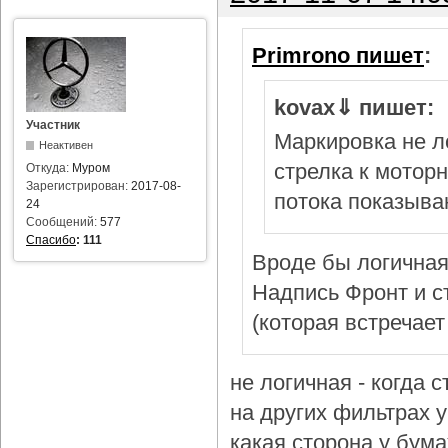
Primrono пишет
:
kovax⇓ пишет:
Участник
Маркировка не л
Неактивен
стрелка к мотор
Откуда:
Муром
Зарегистрирован:
2017-08-
потока показыва
24
Сообщений:
577
Спасибо
:
111
Вроде бы логичная
Надпись Фронт и с
(которая встречает
не логичная - когда 
на других фильтрах у 
какая сторона у бум