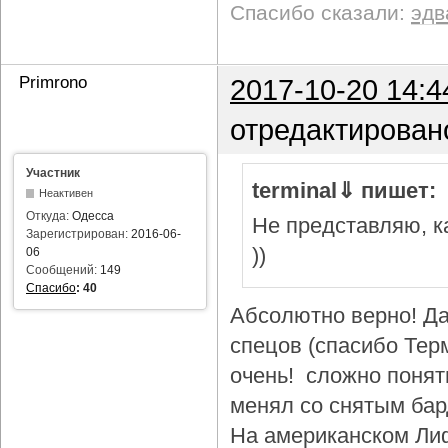
Спасибо сказали:
эдв
Primrono
2017-10-20 14:4
отредактирован
Участник
terminal⇓ пишет:
Неактивен
Откуда:
Одесса
Не представляю, ка
Зарегистрирован:
2016-06-
))
06
Сообщений:
149
Спасибо
:
40
Абсолютно верно! Да
спецов (спасибо Тер
очень! сложно понят
менял со снятым бар
На американском Лиф