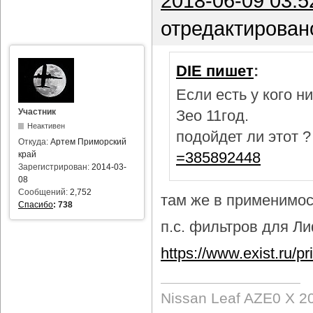
2018-06-09 03:5
отредактирован
DIE пишет
:
Если есть у кого 
Участник
Зео 11год.
Неактивен
подойдет ли этот 
Откуда:
Артем Приморский
=385892448
край
Зарегистрирован:
2014-03-
08
Сообщений:
2,752
там же в применимост
Спасибо
:
738
п.с. фильтров для Лиф
https://www.exist.ru/
Nissan Leaf AZE0 X 2