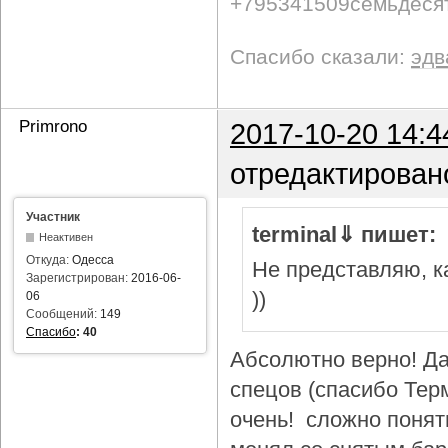
+795341509семьдеся
Спасибо сказали:
эдв
Primrono
2017-10-20 14:4
отредактирован
Участник
terminal⇓ пишет:
Неактивен
Откуда:
Одесса
Не представляю, ка
Зарегистрирован:
2016-06-
))
06
Сообщений:
149
Спасибо
:
40
Абсолютно верно! Да
спецов (спасибо Тер
очень! сложно понят