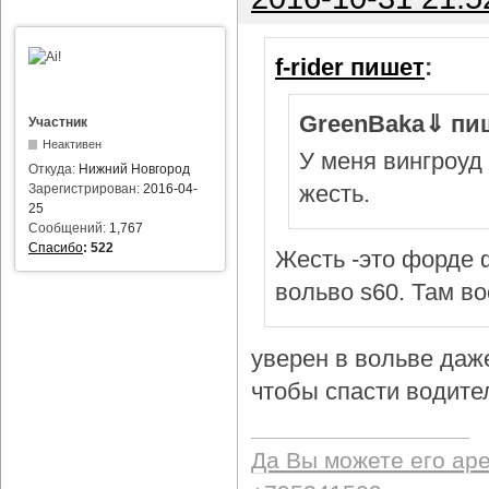
f-rider пишет
:
GreenBaka⇓ пи
Участник
Неактивен
У меня вингроуд 
Откуда:
Нижний Новгород
жесть.
Зарегистрирован:
2016-04-
25
Сообщений:
1,767
Спасибо
:
522
Жесть -это форде ф
вольво s60. Там в
уверен в вольве даж
чтобы спасти водител
Да Вы можете его ар