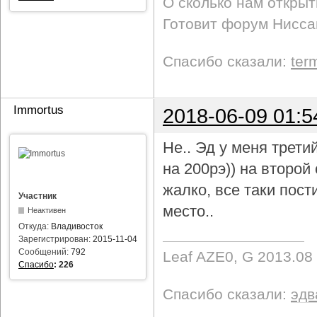
О сколько нам откры
Готовит форум Ниссан
Спасибо сказали:
ter
Immortus
2018-06-09 01:5
Не.. Эд у меня трети
на 200рэ)) на второ
жалко, все таки пост
Участник
место..
Неактивен
Откуда:
Владивосток
Зарегистрирован:
2015-11-04
Сообщений:
792
Leaf AZE0, G 2013.08
Спасибо
:
226
Спасибо сказали:
эдв