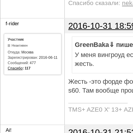
Спасибо сказали:
nek
f-rider
2016-10-31 18:5
Участник
GreenBaka⇓ пише
Неактивен
Откуда:
Москва
У меня вингроуд ес
Зарегистрирован:
2016-06-11
жесть.
Сообщений:
477
Спасибо
:
117
Жесть -это форде фок
s60. Там вообще про
TMS+ AZE0 Х' 13+ AZ
Ai!
2016-10-31 21:5