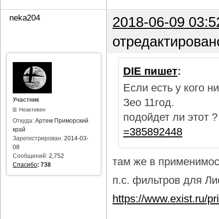
neka204
2018-06-09 03:5
отредактирован
DIE пишет
:
Если есть у кого 
Участник
Зео 11год.
Неактивен
подойдет ли этот 
Откуда:
Артем Приморский
=385892448
край
Зарегистрирован:
2014-03-
08
Сообщений:
2,752
там же в применимост
Спасибо
:
738
п.с. фильтров для Лиф
https://www.exist.ru/