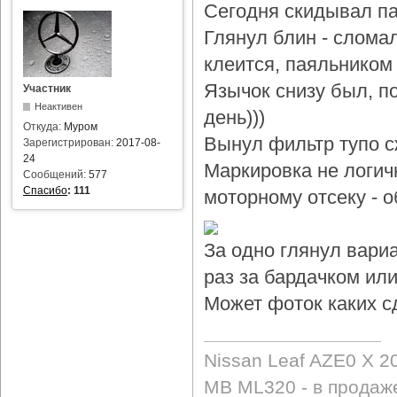
Сегодня скидывал па
Глянул блин - слома
клеится, паяльником 
Язычок снизу был, по
Участник
Неактивен
день)))
Откуда:
Муром
Вынул фильтр тупо с
Зарегистрирован:
2017-08-
24
Маркировка не логичн
Сообщений:
577
Спасибо
:
111
моторному отсеку - 
За одно глянул вари
раз за бардачком или
Может фоток каких с
Nissan Leaf AZE0 X 2
MB ML320 - в продаж