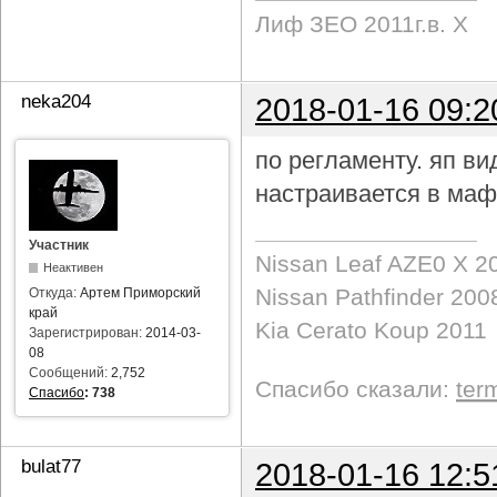
Лиф ЗЕО 2011г.в. Х
neka204
2018-01-16 09:2
по регламенту. яп в
настраивается в маф
Участник
Nissan Leaf AZE0 X 2
Неактивен
Nissan Pathfinder 200
Откуда:
Артем Приморский
край
Kia Cerato Koup 2011
Зарегистрирован:
2014-03-
08
Сообщений:
2,752
Спасибо сказали:
ter
Спасибо
:
738
bulat77
2018-01-16 12:5