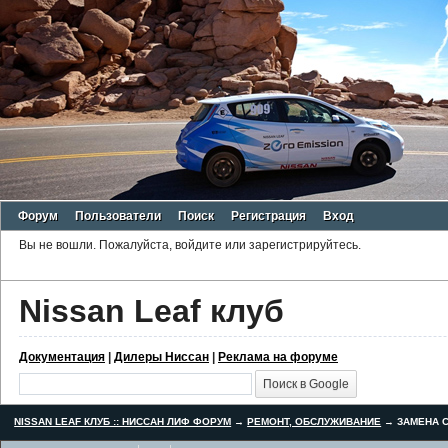
Форум
Пользователи
Поиск
Регистрация
Вход
Вы не вошли.
Пожалуйста, войдите или зарегистрируйтесь.
Nissan Leaf клуб
Документация
|
Дилеры Ниссан
|
Реклама на форуме
NISSAN LEAF КЛУБ :: НИССАН ЛИФ ФОРУМ
→
РЕМОНТ, ОБСЛУЖИВАНИЕ
→
ЗАМЕНА С