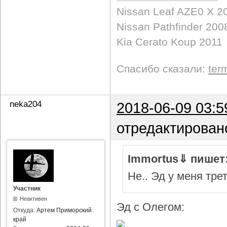
Nissan Leaf AZE0 X 2
Nissan Pathfinder 200
Kia Cerato Koup 2011
Спасибо сказали:
ter
neka204
2018-06-09 03:5
отредактирован
Immortus⇓ пишет
Не.. Эд у меня тре
Участник
Неактивен
Эд с Олегом:
Откуда:
Артем Приморский
край