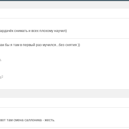
ардачёк снимать и всех плохому научил)
к бы я там в первый раз мучился...без снятия ))
д.
v
2
, вот там смена саллоника - жесть.