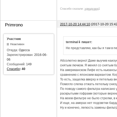
Спасибо сказали:
эдвадуард
1
2017-10-20 14:44:10
(2017-10-20 15:4
Primrono
Участник
terminal⇓ пишет:
Неактивен
Не представляю, как бы я там в пе
Откуда:
Одесса
Зарегистрирован:
2016-06-
06
Абсолютно верно! Даже выучив наизус
Сообщений:
149
снятым лючком. Я менял со снятым ба
Спасибо
:
40
На американском Лифе есть ньюансы с
сравнению с японским вариантом. Ког
То есть, защелка вверху и петелька в
Помогло слегка отжать петельку снизу
По поводу самого фильтра написано уж
раскрытыми гофрами (которые верхни
На моем фильтре не было стрелки, в 
И еще, на амерах нет подсветки бард
Ну и конечно, легкость замены фильтр