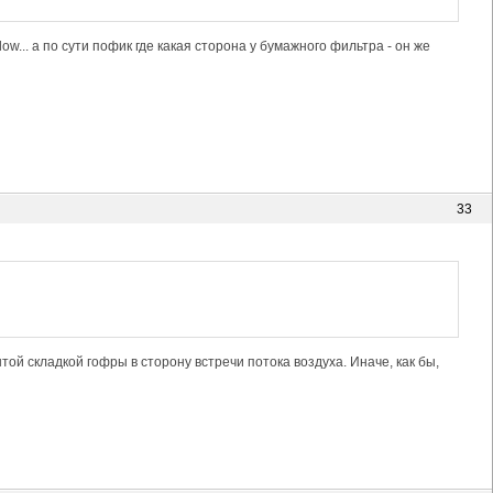
ow... а по сути пофик где какая сторона у бумажного фильтра - он же
33
той складкой гофры в сторону встречи потока воздуха. Иначе, как бы,