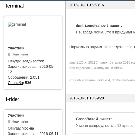
2016-10-31 16:53:16
terminal
dmitri.emelyanov⇓ пишет:
Не, вроде моим. Это я придумал б
Нормально научил. Не представляю, ка
Участник
Неактивен
Откуда:
Владивосток
Leaf ZEO Х, 2011 Япония. Батарея 2015 го
Зарегистрирован:
2016-05-
Все подогревы, антибуксы и ABSы
12
Сообщений:
2,051
Спасибо сказали:
neka204
,
dmitri.emelyano
Спасибо
:
536
2016-10-31 18:59:20
f-rider
Участник
GreenBaka⇓ пишет:
Неактивен
У меня вингроуд есть, в 12 кузове
Откуда:
Москва
Зарегистрирован:
2016-06-11