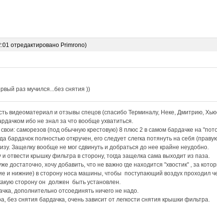
2:01 отредактировано Primrono)
рвый раз мучился...без снятия ))
ть видеоматериал и отзывы спецов (спасибо Терминалу, Неке, Дмитрию, Хьюс
рдачком ибо не знал за что вообще ухватиться.
вои: саморезов (под обычную крестовую) 8 плюс 2 в самом бардачке на "пот
да бардачок полностью откручен, его следует слегка потянуть на себя (праву
низу. Защелку вообще не мог сдвинуть и добраться до нее крайне неудобно.
 и отвести крышку фильтра в сторону, тогда защелка сама выходит из паза.
е достаточно, хочу добавить, что не важно где находится "хвостик" , за кото
е и нижние) в сторону носа машины, чтобы поступающий воздух проходил че
какую сторону он должен быть установлен.
ачка, дополнительно отсоединять ничего не надо.
а, без снятия бардачка, очень зависит от легкости снятия крышки фильтра.