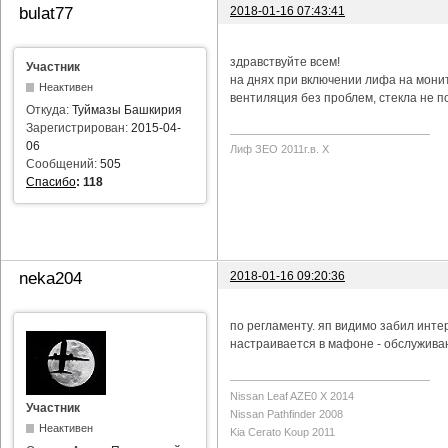
2018-01-16 07:43:41
bulat77
здравствуйте всем!
Участник
на днях при включении лифа на мони
Неактивен
вентиляция без проблем, стекла не п
Откуда:
Туймазы Башкирия
Зарегистрирован:
2015-04-
06
Лиф ЗЕО 2011г.в. Х
Сообщений:
505
Спасибо
:
118
2018-01-16 09:20:36
neka204
по регламенту. яп видимо забил инте
настраивается в мафоне - обслуживан
Nissan Leaf AZE0 X 2014
Участник
Nissan Pathfinder 2008
Неактивен
Kia Cerato Koup 2011