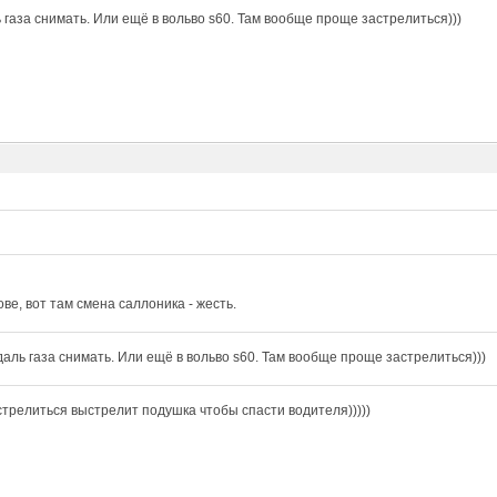
 газа снимать. Или ещё в вольво s60. Там вообще проще застрелиться)))
ове, вот там смена саллоника - жесть.
даль газа снимать. Или ещё в вольво s60. Там вообще проще застрелиться)))
стрелиться выстрелит подушка чтобы спасти водителя)))))