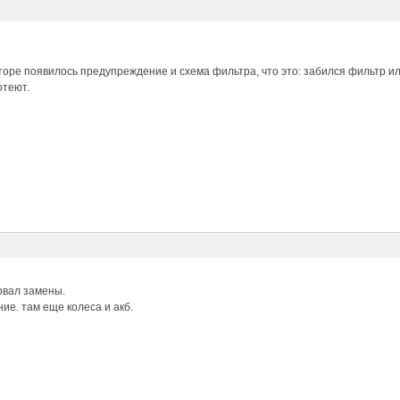
торе появилось предупреждение и схема фильтра, что это: забился фильтр 
отеют.
рвал замены.
ие. там еще колеса и акб.