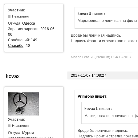
Участник
kovax⇓ пишет:
Неактивен
Маркировка не логичная на фильт
Откуда:
Одесса
Зарегистрирован:
2016-06-
06
Вроде бы логичная надпись.
Сообщений:
149
Надпись Фронт и стрелка показывает 
Спасибо
:
40
Nissan Leaf SL (Premium) USA 12/2013
2017-11-07 14:08:27
kovax
Primrono пишет
:
kovax⇓ пишет:
Маркировка не логичная на фи
Участник
Неактивен
Вроде бы логичная надпись.
Откуда:
Муром
Надпись Фронт и стрелка показыва