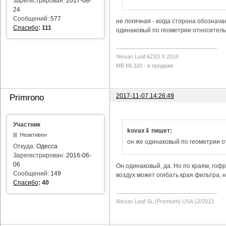
Зарегистрирован:
2017-08-
24
Сообщений:
577
не логичная - когда сторона обозначае
Спасибо
:
111
одинаковый по геометрии относитель
Nissan Leaf AZE0 X 2014
MB ML320 - в продаже
2017-11-07 14:26:49
Primrono
Участник
kovax⇓ пишет:
Неактивен
он же одинаковый по геометрии 
Откуда:
Одесса
Зарегистрирован:
2016-06-
06
Он одинаковый, да. Но по краям, гофр
Сообщений:
149
воздух может огибать края фильтра, н
Спасибо
:
40
Nissan Leaf SL (Premium) USA 12/2013