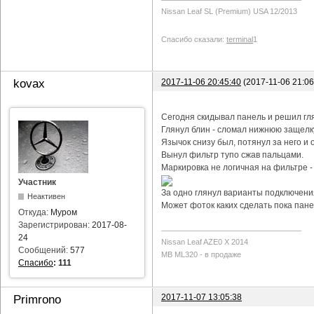
Nissan Leaf SL (Premium) USA 12/2013
Спасибо сказали:
terminal
1
2017-11-06 20:45:40
(2017-11-06 21:0
kovax
Сегодня скидывал панель и решил гл
Глянул блин - сломал нижнюю защелку
Язычок снизу был, потянул за него и о
Вынул фильтр тупо сжав пальцами.
Маркировка не логичная на фильтре -
Участник
За одно глянул варианты подключения
Неактивен
Может фоток каких сделать пока пане
Откуда:
Муром
Зарегистрирован:
2017-08-
24
Nissan Leaf AZE0 X 2014
Сообщений:
577
MB ML320 - в продаже
Спасибо
:
111
2017-11-07 13:05:38
Primrono