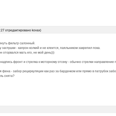
6:27 отредактировано kovax)
януть фильтр салонный.
 заглушки - капрон колкий и не клеится, паяльником закрепил пока.
н оторвался мать его, не мой день)))
 надпись фронт и стрелка к моторному отсеку - обычно стрелки направление 
 фена - забор рециркуляции как раз за бардачком или прямо в патрубок забо
ль снята?