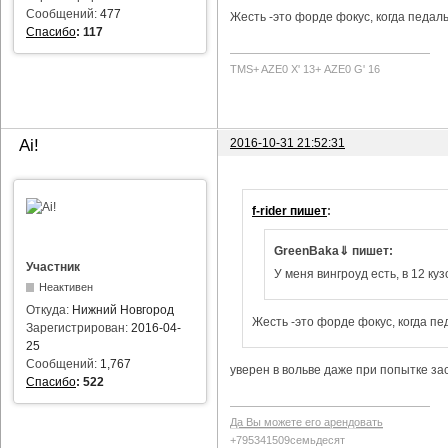
Сообщений:
477
Жесть -это форде фокус, когда педаль
Спасибо
:
117
TMS+ AZE0 Х' 13+ AZE0 G' 16
2016-10-31 21:52:31
Ai!
f-rider пишет
:
GreenBaka⇓ пишет:
Участник
У меня вингроуд есть, в 12 куз
Неактивен
Откуда:
Нижний Новгород
Жесть -это форде фокус, когда пе
Зарегистрирован:
2016-04-
25
Сообщений:
1,767
уверен в вольве даже при попытке за
Спасибо
:
522
Да Вы можете его арендовать
+795341509семьдесят