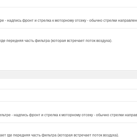
ре - надпись фронт и стрелка к моторному отсеку - обычно стрелки направле
где передняя часть фильтра (которая встречает поток воздуха).
льтре - надпись фронт и стрелка к моторному отсеку - обычно стрелки напра
ет где передняя часть фильтра (которая встречает поток воздуха).