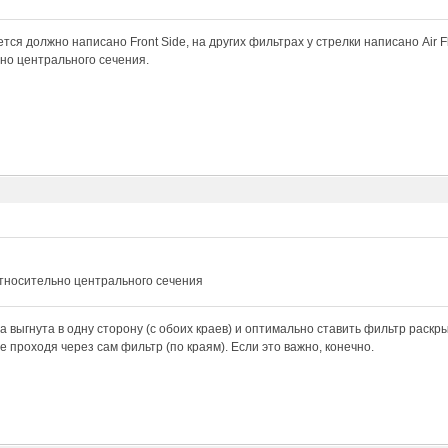
тся должно написано Front Side, на других фильтрах у стрелки написано Air Fl
но центрального сечения.
относительно центрального сечения
а выгнута в одну сторону (с обоих краев) и оптимально ставить фильтр раскры
е проходя через сам фильтр (по краям). Если это важно, конечно.