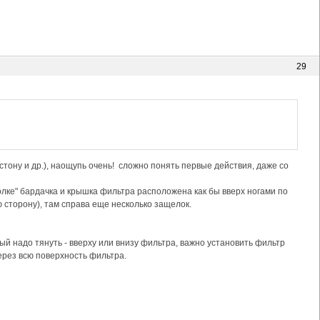
29
тону и др.), наощупь очень! сложно понять первые действия, даже со
олке" бардачка и крышка фильтра расположена как бы вверх ногами по
ю сторону), там справа еще несколько защелок.
рый надо тянуть - вверху или внизу фильтра, важно установить фильтр
рез всю поверхность фильтра.