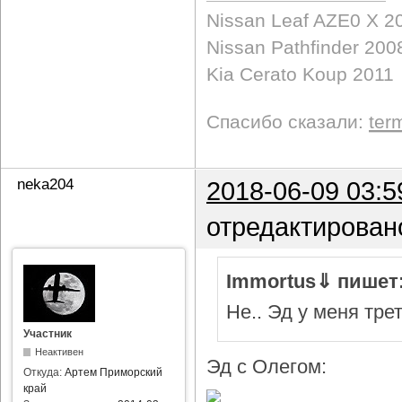
Nissan Leaf AZE0 X 2
Nissan Pathfinder 200
Kia Cerato Koup 2011
Спасибо сказали:
ter
neka204
2018-06-09 03:5
отредактирован
Immortus⇓ пишет
Не.. Эд у меня тре
Участник
Неактивен
Эд с Олегом:
Откуда:
Артем Приморский
край