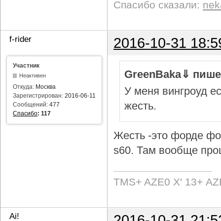
Спасибо сказали:
nek
f-rider
2016-10-31 18:5
Участник
GreenBaka⇓ пише
Неактивен
Откуда:
Москва
У меня вингроуд ес
Зарегистрирован:
2016-06-11
жесть.
Сообщений:
477
Спасибо
:
117
Жесть -это форде фок
s60. Там вообще про
TMS+ AZE0 Х' 13+ AZ
Ai!
2016-10-31 21:5