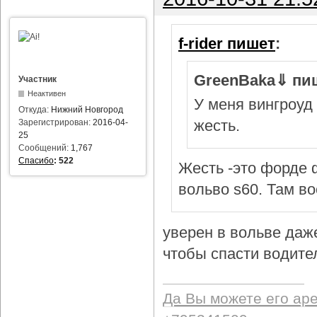
f-rider пишет
:
GreenBaka⇓ пи
Участник
Неактивен
У меня вингроуд 
Откуда:
Нижний Новгород
жесть.
Зарегистрирован:
2016-04-
25
Сообщений:
1,767
Спасибо
:
522
Жесть -это форде ф
вольво s60. Там в
уверен в вольве даж
чтобы спасти водител
Да Вы можете его ар