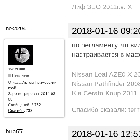
Лиф ЗЕО 2011г.в. Х
neka204
2018-01-16 09:2
по регламенту. яп в
настраивается в маф
Участник
Nissan Leaf AZE0 X 2
Неактивен
Nissan Pathfinder 200
Откуда:
Артем Приморский
край
Kia Cerato Koup 2011
Зарегистрирован:
2014-03-
08
Сообщений:
2,752
Спасибо сказали:
ter
Спасибо
:
738
bulat77
2018-01-16 12:5