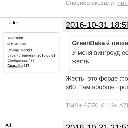
Спасибо сказали:
nek
f-rider
2016-10-31 18:5
Участник
GreenBaka⇓ пише
Неактивен
Откуда:
Москва
У меня вингроуд ес
Зарегистрирован:
2016-06-11
жесть.
Сообщений:
477
Спасибо
:
117
Жесть -это форде фок
s60. Там вообще про
TMS+ AZE0 Х' 13+ AZ
Ai!
2016-10-31 21:5