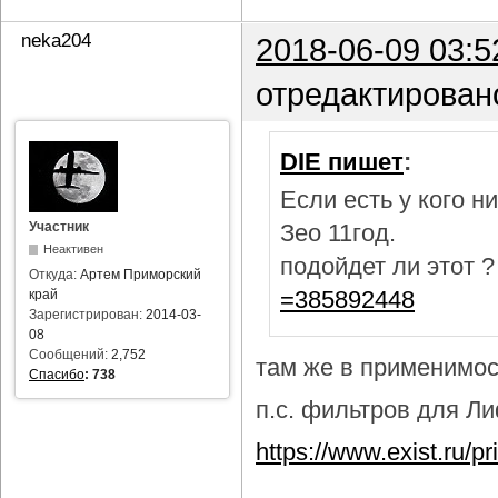
neka204
2018-06-09 03:5
отредактирован
DIE пишет
:
Если есть у кого 
Участник
Зео 11год.
Неактивен
подойдет ли этот 
Откуда:
Артем Приморский
=385892448
край
Зарегистрирован:
2014-03-
08
Сообщений:
2,752
там же в применимост
Спасибо
:
738
п.с. фильтров для Лиф
https://www.exist.ru/