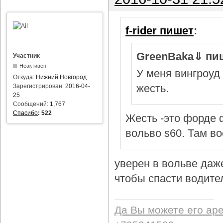
f-rider пишет
:
GreenBaka⇓ пи
Участник
Неактивен
У меня вингроуд 
Откуда:
Нижний Новгород
жесть.
Зарегистрирован:
2016-04-
25
Сообщений:
1,767
Спасибо
:
522
Жесть -это форде ф
вольво s60. Там в
уверен в вольве даж
чтобы спасти водител
Да Вы можете его ар