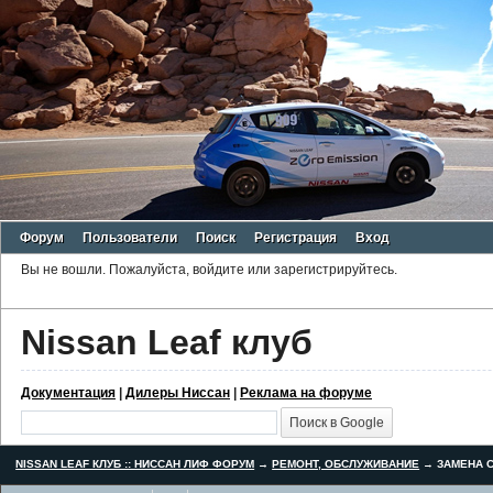
Форум
Пользователи
Поиск
Регистрация
Вход
Вы не вошли.
Пожалуйста, войдите или зарегистрируйтесь.
Nissan Leaf клуб
Документация
|
Дилеры Ниссан
|
Реклама на форуме
NISSAN LEAF КЛУБ :: НИССАН ЛИФ ФОРУМ
→
РЕМОНТ, ОБСЛУЖИВАНИЕ
→
ЗАМЕНА С