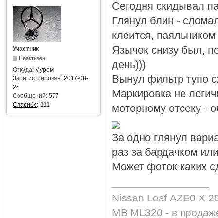
Сегодня скидывал па
Глянул блин - слома
клеится, паяльником 
Язычок снизу был, по
Участник
Неактивен
день)))
Откуда:
Муром
Вынул фильтр тупо с
Зарегистрирован:
2017-08-
24
Маркировка не логичн
Сообщений:
577
Спасибо
:
111
моторному отсеку - 
За одно глянул вари
раз за бардачком или
Может фоток каких с
Nissan Leaf AZE0 X 2
MB ML320 - в продаж