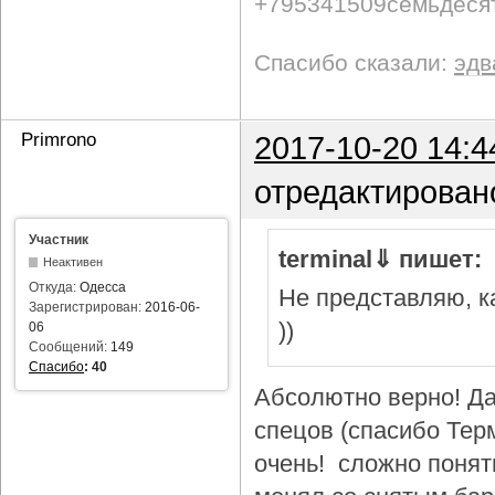
+795341509семьдеся
Спасибо сказали:
эдв
Primrono
2017-10-20 14:4
отредактирован
Участник
terminal⇓ пишет:
Неактивен
Откуда:
Одесса
Не представляю, ка
Зарегистрирован:
2016-06-
))
06
Сообщений:
149
Спасибо
:
40
Абсолютно верно! Да
спецов (спасибо Тер
очень! сложно понят