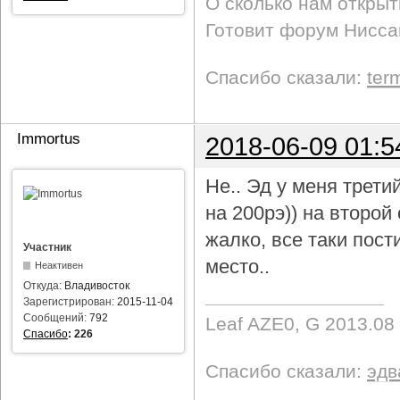
О сколько нам откры
Готовит форум Ниссан
Спасибо сказали:
ter
Immortus
2018-06-09 01:5
Не.. Эд у меня трети
на 200рэ)) на второ
жалко, все таки пост
Участник
место..
Неактивен
Откуда:
Владивосток
Зарегистрирован:
2015-11-04
Сообщений:
792
Leaf AZE0, G 2013.08
Спасибо
:
226
Спасибо сказали:
эдв