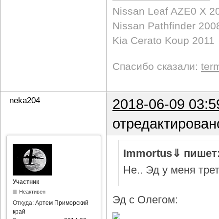
Nissan Leaf AZE0 X 2
Nissan Pathfinder 200
Kia Cerato Koup 2011
Спасибо сказали:
ter
neka204
2018-06-09 03:5
отредактирован
Immortus⇓ пишет
Не.. Эд у меня тре
Участник
Неактивен
Эд с Олегом:
Откуда:
Артем Приморский
край