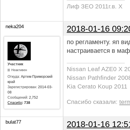
Лиф ЗЕО 2011г.в. Х
neka204
2018-01-16 09:2
по регламенту. яп в
настраивается в маф
Участник
Nissan Leaf AZE0 X 2
Неактивен
Nissan Pathfinder 200
Откуда:
Артем Приморский
край
Kia Cerato Koup 2011
Зарегистрирован:
2014-03-
08
Сообщений:
2,752
Спасибо сказали:
ter
Спасибо
:
738
bulat77
2018-01-16 12:5