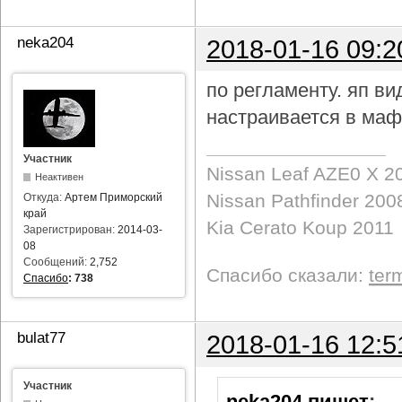
neka204
2018-01-16 09:2
по регламенту. яп в
настраивается в маф
Участник
Nissan Leaf AZE0 X 2
Неактивен
Nissan Pathfinder 200
Откуда:
Артем Приморский
край
Kia Cerato Koup 2011
Зарегистрирован:
2014-03-
08
Сообщений:
2,752
Спасибо сказали:
ter
Спасибо
:
738
bulat77
2018-01-16 12:5
Участник
neka204 пишет
: