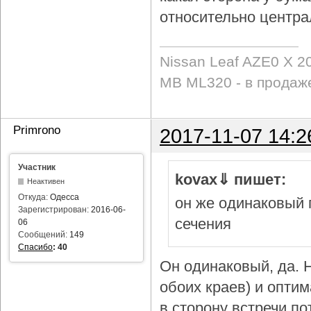
относительно центра
Nissan Leaf AZE0 X 2
MB ML320 - в продаж
Primrono
2017-11-07 14:2
Участник
kovax⇓ пишет:
Неактивен
Откуда:
Одесса
он же одинаковый 
Зарегистрирован:
2016-06-
сечения
06
Сообщений:
149
Спасибо
:
40
Он одинаковый, да. Н
обоих краев) и опти
в сторону встречи по