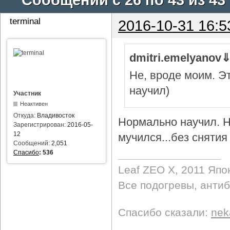
terminal
2016-10-31 16:5
dmitri.emelyanov
Не, вроде моим. Э
научил)
Участник
Неактивен
Откуда:
Владивосток
Нормально научил. Н
Зарегистрирован:
2016-05-
12
мучился...без снятия 
Сообщений:
2,051
Спасибо
:
536
Leaf ZEO Х, 2011 Япо
Все подогревы, анти
Спасибо сказали:
nek