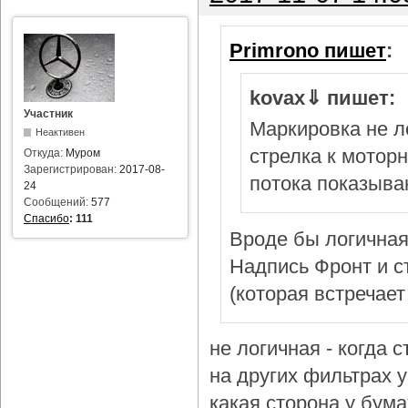
Primrono пишет
:
kovax⇓ пишет:
Участник
Маркировка не л
Неактивен
стрелка к мотор
Откуда:
Муром
Зарегистрирован:
2017-08-
потока показыва
24
Сообщений:
577
Спасибо
:
111
Вроде бы логичная
Надпись Фронт и с
(которая встречает
не логичная - когда 
на других фильтрах у 
какая сторона у бум