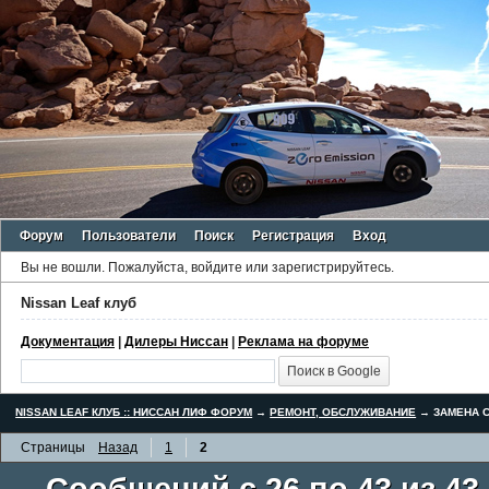
Форум
Пользователи
Поиск
Регистрация
Вход
Вы не вошли.
Пожалуйста, войдите или зарегистрируйтесь.
Nissan Leaf клуб
Документация
|
Дилеры Ниссан
|
Реклама на форуме
NISSAN LEAF КЛУБ :: НИССАН ЛИФ ФОРУМ
→
РЕМОНТ, ОБСЛУЖИВАНИЕ
→
ЗАМЕНА С
Страницы
Назад
1
2
Сообщений с 26 по 43 из 43