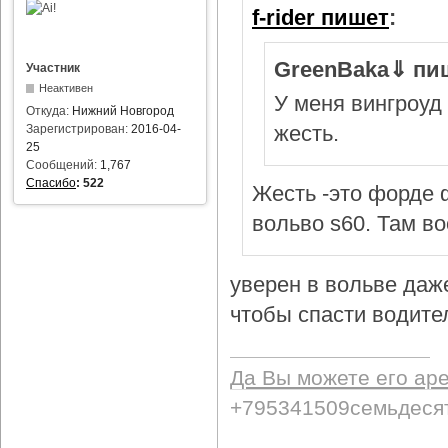
f-rider пишет
:
GreenBaka⇓ пи
Участник
Неактивен
У меня вингроуд 
Откуда:
Нижний Новгород
жесть.
Зарегистрирован:
2016-04-
25
Сообщений:
1,767
Спасибо
:
522
Жесть -это форде ф
вольво s60. Там в
уверен в вольве даж
чтобы спасти водител
Да Вы можете его ар
+795341509семьдеся