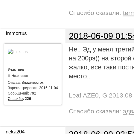
Спасибо сказали:
ter
Immortus
2018-06-09 01:5
Не.. Эд у меня трети
на 200рэ)) на второ
жалко, все таки пост
Участник
место..
Неактивен
Откуда:
Владивосток
Зарегистрирован:
2015-11-04
Сообщений:
792
Leaf AZE0, G 2013.08
Спасибо
:
226
Спасибо сказали:
эдв
neka204