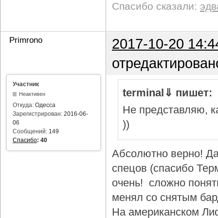
Спасибо сказали:
эдв
Primrono
2017-10-20 14:4
отредактирован
Участник
terminal⇓ пишет:
Неактивен
Откуда:
Одесса
Не представляю, ка
Зарегистрирован:
2016-06-
))
06
Сообщений:
149
Спасибо
:
40
Абсолютно верно! Да
спецов (спасибо Тер
очень! сложно понят
менял со снятым бар
На американском Лиф