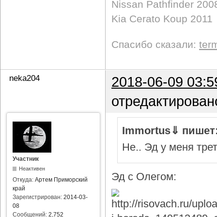
Nissan Pathfinder 200
Kia Cerato Koup 2011
Спасибо сказали:
ter
neka204
2018-06-09 03:5
отредактирован
Immortus⇓ пишет
Не.. Эд у меня тре
Участник
Неактивен
Эд с Олегом:
Откуда:
Артем Приморский
край
Зарегистрирован:
2014-03-
08
Сообщений:
2,752