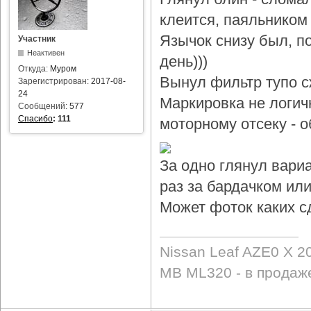
клеится, паяльником 
Язычок снизу был, по
Участник
Неактивен
день)))
Откуда:
Муром
Вынул фильтр тупо с
Зарегистрирован:
2017-08-
24
Маркировка не логичн
Сообщений:
577
Спасибо
:
111
моторному отсеку - 
За одно глянул вари
раз за бардачком или
Может фоток каких с
Nissan Leaf AZE0 X 2
MB ML320 - в продаж