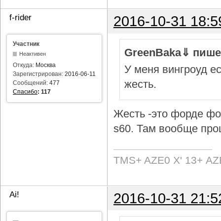
f-rider
2016-10-31 18:5
Участник
GreenBaka⇓ пише
Неактивен
Откуда:
Москва
У меня вингроуд ес
Зарегистрирован:
2016-06-11
жесть.
Сообщений:
477
Спасибо
:
117
Жесть -это форде фок
s60. Там вообще про
TMS+ AZE0 Х' 13+ AZ
Ai!
2016-10-31 21:5