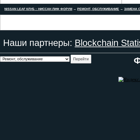
NISSAN LEAF КЛУБ :: НИССАН ЛИФ ФОРУМ
→
РЕМОНТ, ОБСЛУЖИВАНИЕ
→
ЗАМЕНА С
Наши партнеры:
Blockchain Stati
Ф