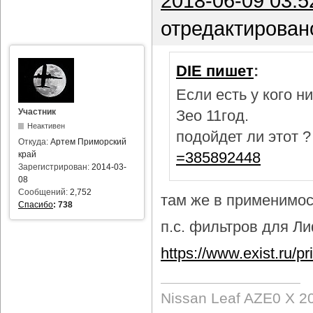
2018-06-09 03:5
отредактирован
DIE пишет
:
Если есть у кого 
Участник
Зео 11год.
Неактивен
подойдет ли этот 
Откуда:
Артем Приморский
=385892448
край
Зарегистрирован:
2014-03-
08
Сообщений:
2,752
там же в применимост
Спасибо
:
738
п.с. фильтров для Лиф
https://www.exist.ru/
Nissan Leaf AZE0 X 2