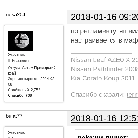
neka204
2018-01-16 09:2
по регламенту. яп в
настраивается в маф
Участник
Nissan Leaf AZE0 X 2
Неактивен
Nissan Pathfinder 200
Откуда:
Артем Приморский
край
Kia Cerato Koup 2011
Зарегистрирован:
2014-03-
08
Сообщений:
2,752
Спасибо сказали:
ter
Спасибо
:
738
bulat77
2018-01-16 12:5
Участник
neka204 пишет
: