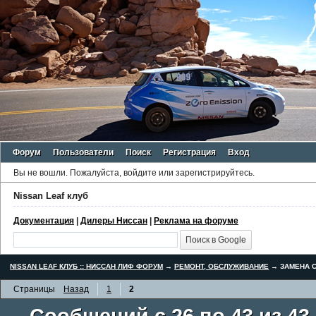
Форум
Пользователи
Поиск
Регистрация
Вход
Вы не вошли.
Пожалуйста, войдите или зарегистрируйтесь.
Nissan Leaf клуб
Документация
|
Дилеры Ниссан
|
Реклама на форуме
NISSAN LEAF КЛУБ :: НИССАН ЛИФ ФОРУМ
→
РЕМОНТ, ОБСЛУЖИВАНИЕ
→
ЗАМЕНА С
Страницы
Назад
1
2
Сообщений с 26 по 43 из 43