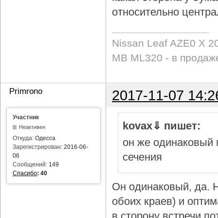
относительно центра
Nissan Leaf AZE0 X 2
MB ML320 - в продаж
Primrono
2017-11-07 14:2
Участник
kovax⇓ пишет:
Неактивен
Откуда:
Одесса
он же одинаковый 
Зарегистрирован:
2016-06-
сечения
06
Сообщений:
149
Спасибо
:
40
Он одинаковый, да. Н
обоих краев) и опти
в сторону встречи по