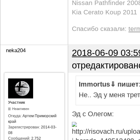
Nissan Pathfinder 200
Kia Cerato Koup 2011
Спасибо сказали:
ter
neka204
2018-06-09 03:5
отредактирован
Immortus⇓ пишет
Не.. Эд у меня тре
Участник
Неактивен
Эд с Олегом:
Откуда:
Артем Приморский
край
Зарегистрирован:
2014-03-
08
Сообщений:
2,752