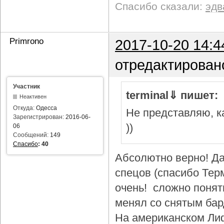
Спасибо сказали:
эдв
Primrono
2017-10-20 14:4
отредактирован
Участник
terminal⇓ пишет:
Неактивен
Откуда:
Одесса
Не представляю, ка
Зарегистрирован:
2016-06-
))
06
Сообщений:
149
Спасибо
:
40
Абсолютно верно! Да
спецов (спасибо Тер
очень! сложно понят
менял со снятым бар
На американском Лиф