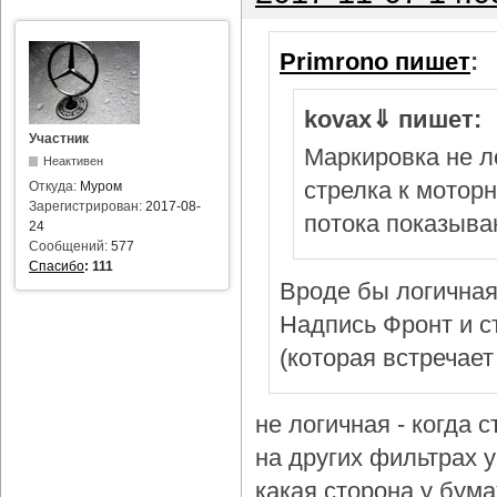
Primrono пишет
:
kovax⇓ пишет:
Участник
Маркировка не л
Неактивен
стрелка к мотор
Откуда:
Муром
Зарегистрирован:
2017-08-
потока показыва
24
Сообщений:
577
Спасибо
:
111
Вроде бы логичная
Надпись Фронт и с
(которая встречает
не логичная - когда 
на других фильтрах у 
какая сторона у бум