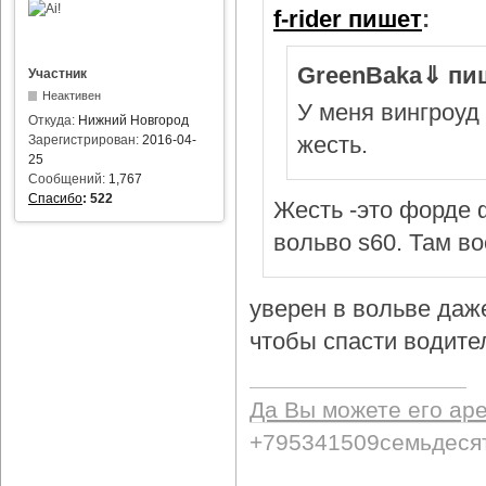
f-rider пишет
:
GreenBaka⇓ пи
Участник
Неактивен
У меня вингроуд 
Откуда:
Нижний Новгород
жесть.
Зарегистрирован:
2016-04-
25
Сообщений:
1,767
Спасибо
:
522
Жесть -это форде ф
вольво s60. Там в
уверен в вольве даж
чтобы спасти водител
Да Вы можете его ар
+795341509семьдеся