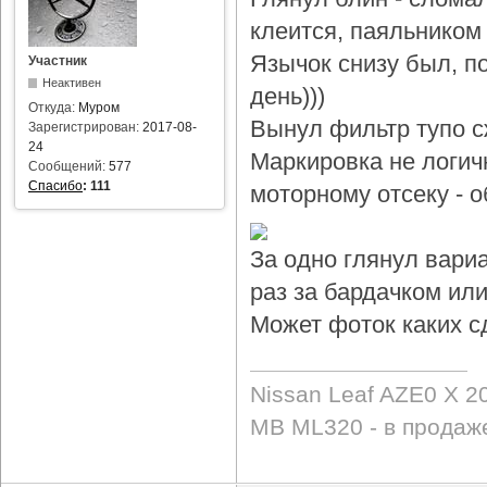
клеится, паяльником 
Язычок снизу был, по
Участник
Неактивен
день)))
Откуда:
Муром
Вынул фильтр тупо с
Зарегистрирован:
2017-08-
24
Маркировка не логичн
Сообщений:
577
Спасибо
:
111
моторному отсеку - 
За одно глянул вари
раз за бардачком или
Может фоток каких с
Nissan Leaf AZE0 X 2
MB ML320 - в продаж