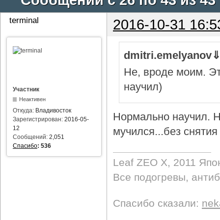
terminal
2016-10-31 16:5
dmitri.emelyanov
Не, вроде моим. Э
научил)
Участник
Неактивен
Откуда:
Владивосток
Нормально научил. Н
Зарегистрирован:
2016-05-
12
мучился...без снятия 
Сообщений:
2,051
Спасибо
:
536
Leaf ZEO Х, 2011 Япо
Все подогревы, анти
Спасибо сказали:
nek