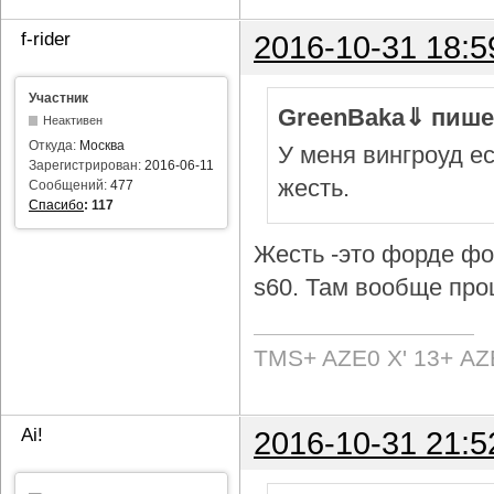
f-rider
2016-10-31 18:5
Участник
GreenBaka⇓ пише
Неактивен
Откуда:
Москва
У меня вингроуд ес
Зарегистрирован:
2016-06-11
жесть.
Сообщений:
477
Спасибо
:
117
Жесть -это форде фок
s60. Там вообще про
TMS+ AZE0 Х' 13+ AZ
Ai!
2016-10-31 21:5