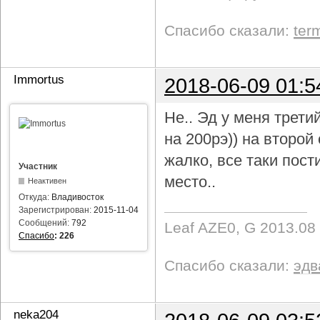
Спасибо сказали:
ter
Immortus
2018-06-09 01:5
Не.. Эд у меня трети
на 200рэ)) на второ
жалко, все таки пост
Участник
место..
Неактивен
Откуда:
Владивосток
Зарегистрирован:
2015-11-04
Сообщений:
792
Leaf AZE0, G 2013.08
Спасибо
:
226
Спасибо сказали:
эдв
neka204