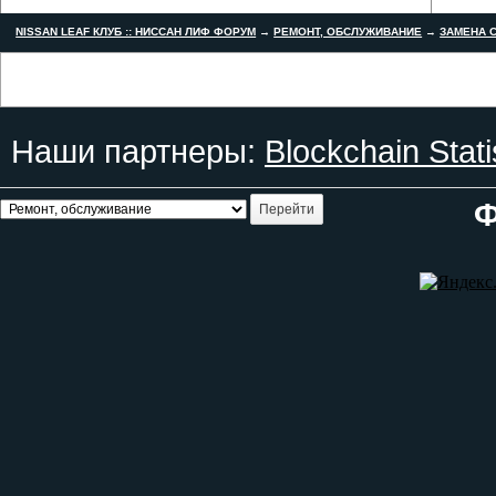
NISSAN LEAF КЛУБ :: НИССАН ЛИФ ФОРУМ
→
РЕМОНТ, ОБСЛУЖИВАНИЕ
→
ЗАМЕНА С
Наши партнеры:
Blockchain Stati
Ф