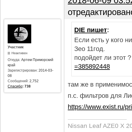
2018-06-09 03:5
отредактирован
DIE пишет
:
Если есть у кого 
Участник
Зео 11год.
Неактивен
подойдет ли этот 
Откуда:
Артем Приморский
=385892448
край
Зарегистрирован:
2014-03-
08
Сообщений:
2,752
там же в применимост
Спасибо
:
738
п.с. фильтров для Лиф
https://www.exist.ru/
Nissan Leaf AZE0 X 2