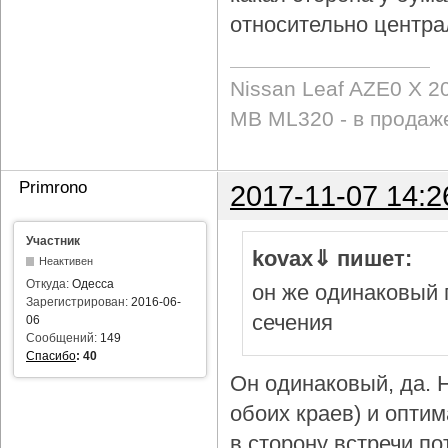
относительно центра
Nissan Leaf AZE0 X 2
MB ML320 - в продаж
Primrono
2017-11-07 14:2
Участник
kovax⇓ пишет:
Неактивен
Откуда:
Одесса
он же одинаковый 
Зарегистрирован:
2016-06-
сечения
06
Сообщений:
149
Спасибо
:
40
Он одинаковый, да. Н
обоих краев) и опти
в сторону встречи по