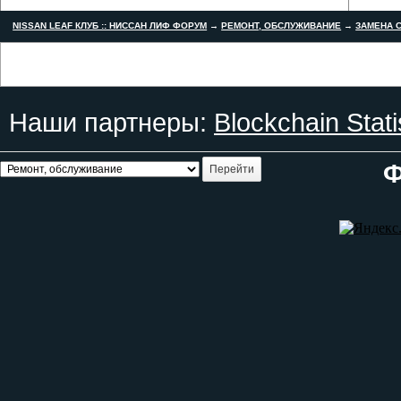
NISSAN LEAF КЛУБ :: НИССАН ЛИФ ФОРУМ
→
РЕМОНТ, ОБСЛУЖИВАНИЕ
→
ЗАМЕНА С
Наши партнеры:
Blockchain Stati
Ф