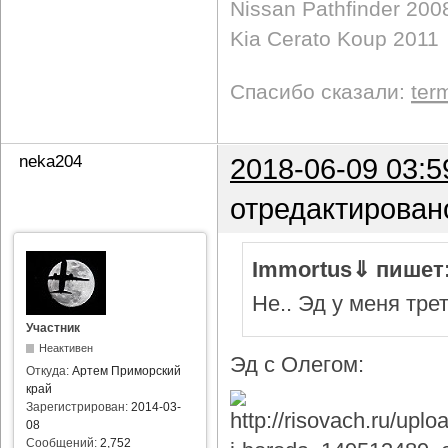
Nissan Pathfinder 200
Kia Cerato Koup 2011
Спасибо сказали:
ter
neka204
2018-06-09 03:5
отредактирован
Immortus⇓ пишет
Не.. Эд у меня тре
Участник
Неактивен
Эд с Олегом:
Откуда:
Артем Приморский
край
Зарегистрирован:
2014-03-
08
Сообщений:
2,752