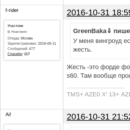
f-rider
2016-10-31 18:5
Участник
GreenBaka⇓ пише
Неактивен
Откуда:
Москва
У меня вингроуд ес
Зарегистрирован:
2016-06-11
жесть.
Сообщений:
477
Спасибо
:
117
Жесть -это форде фок
s60. Там вообще про
TMS+ AZE0 Х' 13+ AZ
Ai!
2016-10-31 21:5