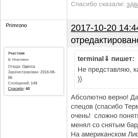
Спасибо сказали:
эдв
Primrono
2017-10-20 14:4
отредактирован
Участник
terminal⇓ пишет:
Неактивен
Откуда:
Одесса
Не представляю, ка
Зарегистрирован:
2016-06-
))
06
Сообщений:
149
Спасибо
:
40
Абсолютно верно! Да
спецов (спасибо Тер
очень! сложно понят
менял со снятым бар
На американском Лиф