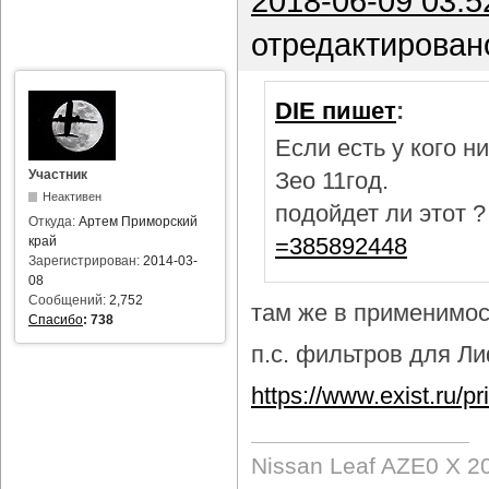
2018-06-09 03:5
отредактирован
DIE пишет
:
Если есть у кого 
Участник
Зео 11год.
Неактивен
подойдет ли этот 
Откуда:
Артем Приморский
=385892448
край
Зарегистрирован:
2014-03-
08
Сообщений:
2,752
там же в применимост
Спасибо
:
738
п.с. фильтров для Лиф
https://www.exist.ru/
Nissan Leaf AZE0 X 2