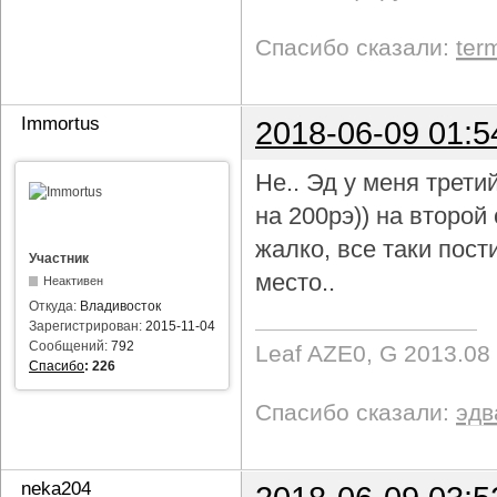
Спасибо сказали:
ter
Immortus
2018-06-09 01:5
Не.. Эд у меня трети
на 200рэ)) на второ
жалко, все таки пост
Участник
место..
Неактивен
Откуда:
Владивосток
Зарегистрирован:
2015-11-04
Сообщений:
792
Leaf AZE0, G 2013.08
Спасибо
:
226
Спасибо сказали:
эдв
neka204