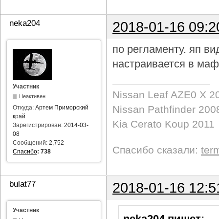
neka204
2018-01-16 09:2
по регламенту. яп в
настраивается в маф
Участник
Nissan Leaf AZE0 X 2
Неактивен
Nissan Pathfinder 200
Откуда:
Артем Приморский
край
Kia Cerato Koup 2011
Зарегистрирован:
2014-03-
08
Сообщений:
2,752
Спасибо сказали:
ter
Спасибо
:
738
bulat77
2018-01-16 12:5
Участник
neka204 пишет
: