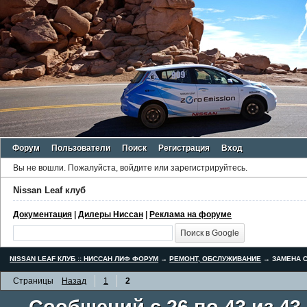
Форум
Пользователи
Поиск
Регистрация
Вход
Вы не вошли.
Пожалуйста, войдите или зарегистрируйтесь.
Nissan Leaf клуб
Документация
|
Дилеры Ниссан
|
Реклама на форуме
NISSAN LEAF КЛУБ :: НИССАН ЛИФ ФОРУМ
→
РЕМОНТ, ОБСЛУЖИВАНИЕ
→
ЗАМЕНА С
Страницы
Назад
1
2
Сообщений с 26 по 43 из 43