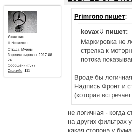
Primrono пишет
:
kovax⇓ пишет:
Участник
Маркировка не л
Неактивен
стрелка к мотор
Откуда:
Муром
Зарегистрирован:
2017-08-
потока показыва
24
Сообщений:
577
Спасибо
:
111
Вроде бы логичная
Надпись Фронт и с
(которая встречает
не логичная - когда 
на других фильтрах у 
какая сторона у бум