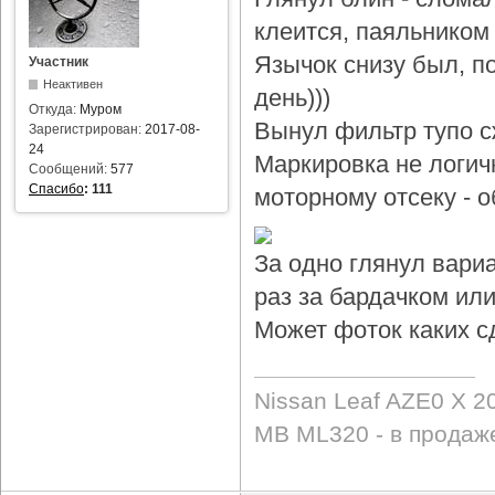
клеится, паяльником 
Язычок снизу был, по
Участник
Неактивен
день)))
Откуда:
Муром
Вынул фильтр тупо с
Зарегистрирован:
2017-08-
24
Маркировка не логичн
Сообщений:
577
Спасибо
:
111
моторному отсеку - 
За одно глянул вари
раз за бардачком или
Может фоток каких с
Nissan Leaf AZE0 X 2
MB ML320 - в продаж