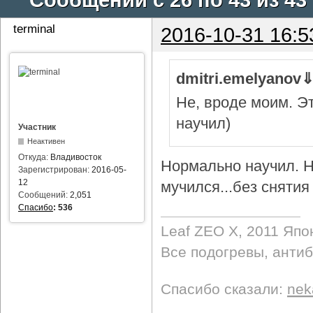
terminal
2016-10-31 16:5
dmitri.emelyanov
Не, вроде моим. Э
научил)
Участник
Неактивен
Откуда:
Владивосток
Нормально научил. Н
Зарегистрирован:
2016-05-
12
мучился...без снятия 
Сообщений:
2,051
Спасибо
:
536
Leaf ZEO Х, 2011 Япо
Все подогревы, анти
Спасибо сказали:
nek