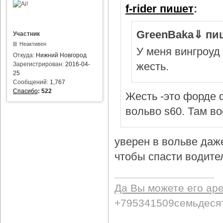
f-rider пишет
:
GreenBaka⇓ пи
Участник
Неактивен
У меня вингроуд 
Откуда:
Нижний Новгород
жесть.
Зарегистрирован:
2016-04-
25
Сообщений:
1,767
Спасибо
:
522
Жесть -это форде ф
вольво s60. Там в
уверен в вольве даж
чтобы спасти водител
Да Вы можете его ар
+795341509семьдеся