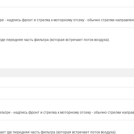
ре - надпись фронт и стрелка к моторному отсеку - обычно стрелки направле
где передняя часть фильтра (которая встречает поток воздуха).
льтре - надпись фронт и стрелка к моторному отсеку - обычно стрелки напра
ет где передняя часть фильтра (которая встречает поток воздуха).