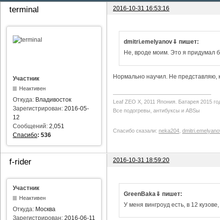
2016-10-31 16:53:16
terminal
dmitri.emelyanov⇓ пишет:
Не, вроде моим. Это я придумал б
Нормально научил. Не представляю, ка
Участник
Неактивен
Откуда:
Владивосток
Leaf ZEO Х, 2011 Япония. Батарея 2015 го
Зарегистрирован:
2016-05-
Все подогревы, антибуксы и ABSы
12
Сообщений:
2,051
Спасибо сказали:
neka204
,
dmitri.emelyano
Спасибо
:
536
2016-10-31 18:59:20
f-rider
Участник
GreenBaka⇓ пишет:
Неактивен
У меня вингроуд есть, в 12 кузове
Откуда:
Москва
Зарегистрирован:
2016-06-11