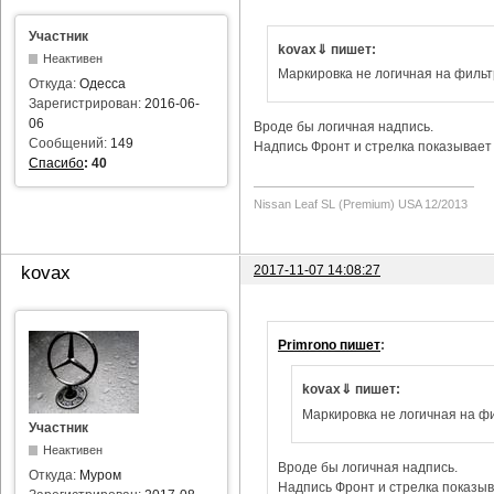
Участник
kovax⇓ пишет:
Неактивен
Маркировка не логичная на фильт
Откуда:
Одесса
Зарегистрирован:
2016-06-
06
Вроде бы логичная надпись.
Сообщений:
149
Надпись Фронт и стрелка показывает 
Спасибо
:
40
Nissan Leaf SL (Premium) USA 12/2013
2017-11-07 14:08:27
kovax
Primrono пишет
:
kovax⇓ пишет:
Маркировка не логичная на фи
Участник
Неактивен
Вроде бы логичная надпись.
Откуда:
Муром
Надпись Фронт и стрелка показыва