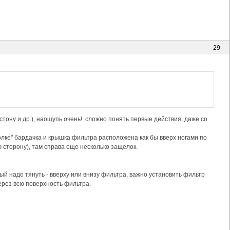
29
тону и др.), наощупь очень! сложно понять первые действия, даже со
олке" бардачка и крышка фильтра расположена как бы вверх ногами по
ю сторону), там справа еще несколько защелок.
рый надо тянуть - вверху или внизу фильтра, важно установить фильтр
рез всю поверхность фильтра.