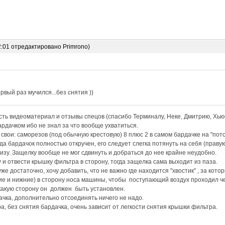
2:01 отредактировано Primrono)
рвый раз мучился...без снятия ))
ть видеоматериал и отзывы спецов (спасибо Терминалу, Неке, Дмитрию, Хьюс
рдачком ибо не знал за что вообще ухватиться.
вои: саморезов (под обычную крестовую) 8 плюс 2 в самом бардачке на "пот
да бардачок полностью откручен, его следует слегка потянуть на себя (праву
низу. Защелку вообще не мог сдвинуть и добраться до нее крайне неудобно.
 и отвести крышку фильтра в сторону, тогда защелка сама выходит из паза.
е достаточно, хочу добавить, что не важно где находится "хвостик" , за кото
е и нижние) в сторону носа машины, чтобы поступающий воздух проходил че
какую сторону он должен быть установлен.
ачка, дополнительно отсоединять ничего не надо.
а, без снятия бардачка, очень зависит от легкости снятия крышки фильтра.