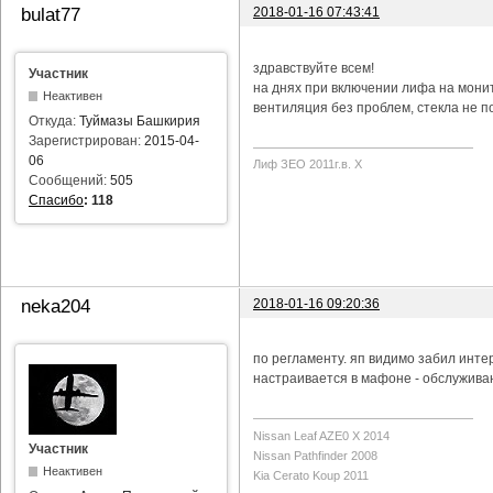
2018-01-16 07:43:41
bulat77
здравствуйте всем!
Участник
на днях при включении лифа на мони
Неактивен
вентиляция без проблем, стекла не п
Откуда:
Туймазы Башкирия
Зарегистрирован:
2015-04-
06
Лиф ЗЕО 2011г.в. Х
Сообщений:
505
Спасибо
:
118
2018-01-16 09:20:36
neka204
по регламенту. яп видимо забил инте
настраивается в мафоне - обслуживан
Nissan Leaf AZE0 X 2014
Участник
Nissan Pathfinder 2008
Неактивен
Kia Cerato Koup 2011