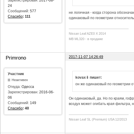
Зарегистрирован:
2017-08-
24
Сообщений:
577
не логичная - когда сторона обозначае
Спасибо
:
111
одинаковый по геометрии относитель
Nissan Leaf AZE0 X 2014
MB ML320 - в продаже
2017-11-07 14:26:49
Primrono
Участник
kovax⇓ пишет:
Неактивен
он же одинаковый по геометрии 
Откуда:
Одесса
Зарегистрирован:
2016-06-
06
Он одинаковый, да. Но по краям, гофр
Сообщений:
149
воздух может огибать края фильтра, н
Спасибо
:
40
Nissan Leaf SL (Premium) USA 12/2013