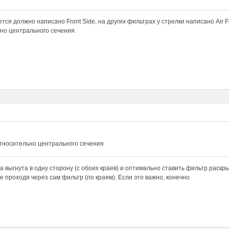
тся должно написано Front Side, на других фильтрах у стрелки написано Air Fl
но центрального сечения.
относительно центрального сечения
а выгнута в одну сторону (с обоих краев) и оптимально ставить фильтр раскры
е проходя через сам фильтр (по краям). Если это важно, конечно.