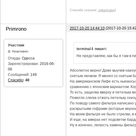
Спасибо сказали:
эдвадуард
1
2017-10-20 14:44:10
(2017-10-20 15:4
Primrono
Участник
terminal⇓ пишет:
Неактивен
Не представляю, как бы я там в пе
Откуда:
Одесса
Зарегистрирован:
2016-06-
06
Абсолютно верно! Даже выучив наизус
Сообщений:
149
снятым лючком. Я менял со снятым ба
Спасибо
:
40
На американском Лифе есть ньюансы с
сравнению с японским вариантом. Ког
То есть, защелка вверху и петелька в
Помогло слегка отжать петельку снизу
По поводу самого фильтра написано уж
раскрытыми гофрами (которые верхни
На моем фильтре не было стрелки, в 
И еще, на амерах нет подсветки бард
Ну и конечно, легкость замены фильтр