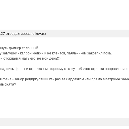
6:27 отредактировано kovax)
януть фильтр салонный.
 заглушки - капрон колкий и не клеится, паяльником закрепил пока.
н оторвался мать его, не мой день)))
 надпись фронт и стрелка к моторному отсеку - обычно стрелки направление 
 фена - забор рециркуляции как раз за бардачком или прямо в патрубок забо
ль снята?