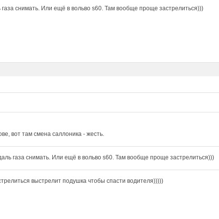
 газа снимать. Или ещё в вольво s60. Там вообще проще застрелиться)))
ове, вот там смена саллоника - жесть.
даль газа снимать. Или ещё в вольво s60. Там вообще проще застрелиться)))
стрелиться выстрелит подушка чтобы спасти водителя)))))