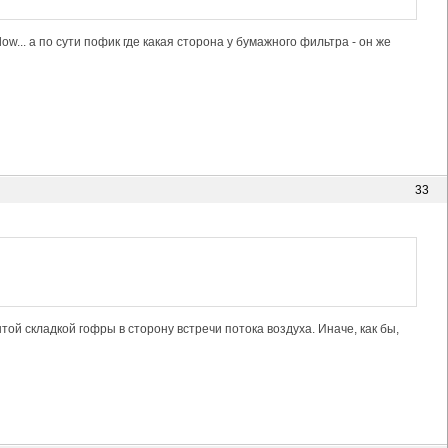
ow... а по сути пофик где какая сторона у бумажного фильтра - он же
33
той складкой гофры в сторону встречи потока воздуха. Иначе, как бы,