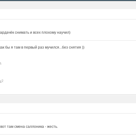
ардачёк снимать и всех плохому научил)
к бы я там в первый раз мучился...без снятия ))
д.
v
2
, вот там смена саллоника - жесть.