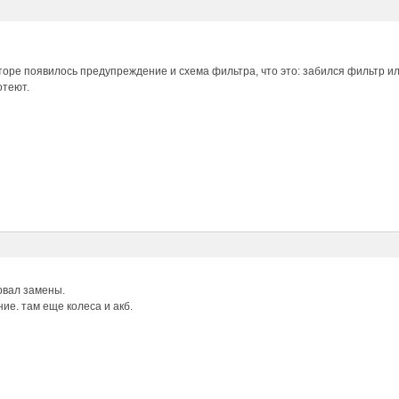
торе появилось предупреждение и схема фильтра, что это: забился фильтр 
отеют.
рвал замены.
ие. там еще колеса и акб.