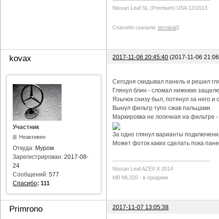
Nissan Leaf SL (Premium) USA 12/2013
Спасибо сказали:
terminal
1
2017-11-06 20:45:40
(2017-11-06 21:0
kovax
Сегодня скидывал панель и решил гл
Глянул блин - сломал нижнюю защелку
Язычок снизу был, потянул за него и о
Вынул фильтр тупо сжав пальцами.
Маркировка не логичная на фильтре -
Участник
За одно глянул варианты подключения
Неактивен
Может фоток каких сделать пока пане
Откуда:
Муром
Зарегистрирован:
2017-08-
24
Nissan Leaf AZE0 X 2014
Сообщений:
577
MB ML320 - в продаже
Спасибо
:
111
2017-11-07 13:05:38
Primrono