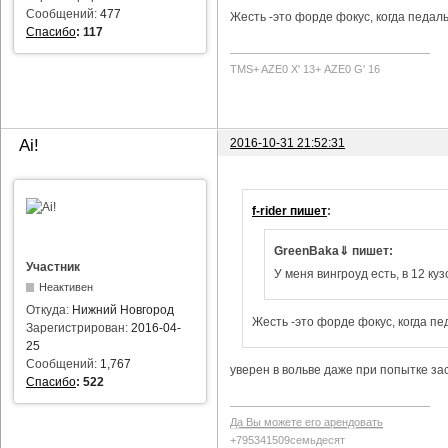
Сообщений:
477
Жесть -это форде фокус, когда педаль
Спасибо
:
117
TMS+ AZE0 Х' 13+ AZE0 G' 16
2016-10-31 21:52:31
Ai!
f-rider пишет
:
GreenBaka⇓ пишет:
Участник
У меня вингроуд есть, в 12 куз
Неактивен
Откуда:
Нижний Новгород
Жесть -это форде фокус, когда пе
Зарегистрирован:
2016-04-
25
Сообщений:
1,767
уверен в вольве даже при попытке за
Спасибо
:
522
Да Вы можете его арендовать
+795341509семьдесят