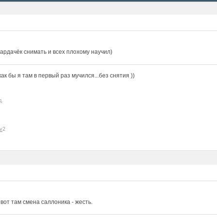
ардачёк снимать и всех плохому научил)
к бы я там в первый раз мучился...без снятия ))
д.
v
2
, вот там смена саллоника - жесть.