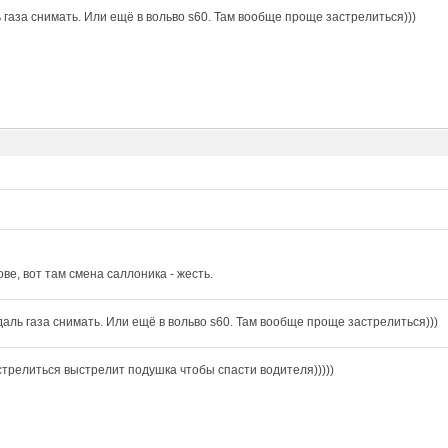
 газа снимать. Или ещё в вольво s60. Там вообще проще застрелиться)))
ове, вот там смена саллоника - жесть.
даль газа снимать. Или ещё в вольво s60. Там вообще проще застрелиться)))
стрелиться выстрелит подушка чтобы спасти водителя)))))