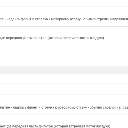
ре - надпись фронт и стрелка к моторному отсеку - обычно стрелки направле
где передняя часть фильтра (которая встречает поток воздуха).
льтре - надпись фронт и стрелка к моторному отсеку - обычно стрелки напра
ет где передняя часть фильтра (которая встречает поток воздуха).