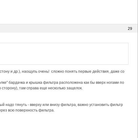
29
тону и др.), наощупь очень! сложно понять первые действия, даже со
олке" бардачка и крышка фильтра расположена как бы вверх ногами по
ю сторону), там справа еще несколько защелок.
рый надо тянуть - вверху или внизу фильтра, важно установить фильтр
рез всю поверхность фильтра.