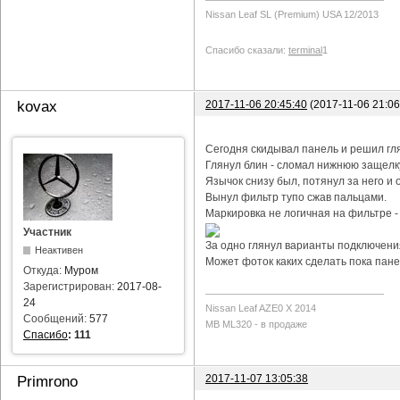
Nissan Leaf SL (Premium) USA 12/2013
Спасибо сказали:
terminal
1
2017-11-06 20:45:40
(2017-11-06 21:0
kovax
Сегодня скидывал панель и решил гл
Глянул блин - сломал нижнюю защелку
Язычок снизу был, потянул за него и о
Вынул фильтр тупо сжав пальцами.
Маркировка не логичная на фильтре -
Участник
За одно глянул варианты подключения
Неактивен
Может фоток каких сделать пока пане
Откуда:
Муром
Зарегистрирован:
2017-08-
24
Nissan Leaf AZE0 X 2014
Сообщений:
577
MB ML320 - в продаже
Спасибо
:
111
2017-11-07 13:05:38
Primrono