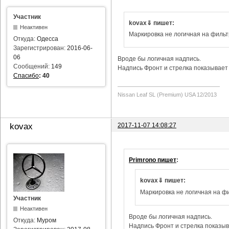
Участник
kovax⇓ пишет:
Неактивен
Маркировка не логичная на фильт
Откуда:
Одесса
Зарегистрирован:
2016-06-
06
Вроде бы логичная надпись.
Сообщений:
149
Надпись Фронт и стрелка показывает 
Спасибо
:
40
Nissan Leaf SL (Premium) USA 12/2013
2017-11-07 14:08:27
kovax
Primrono пишет
:
kovax⇓ пишет:
Маркировка не логичная на фи
Участник
Неактивен
Вроде бы логичная надпись.
Откуда:
Муром
Надпись Фронт и стрелка показыва