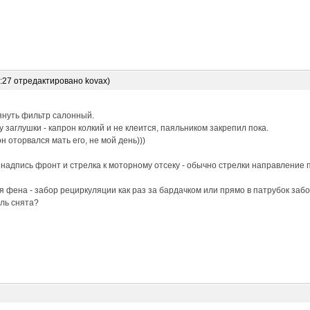
6:27 отредактировано kovax)
януть фильтр салонный.
 заглушки - капрон колкий и не клеится, паяльником закрепил пока.
н оторвался мать его, не мой день)))
 надпись фронт и стрелка к моторному отсеку - обычно стрелки направление 
 фена - забор рециркуляции как раз за бардачком или прямо в патрубок забо
ль снята?