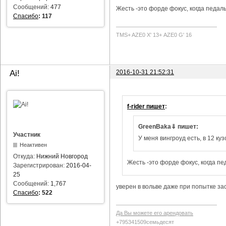
Сообщений:
477
Жесть -это форде фокус, когда педаль
Спасибо
:
117
TMS+ AZE0 Х' 13+ AZE0 G' 16
2016-10-31 21:52:31
Ai!
f-rider пишет
:
GreenBaka⇓ пишет:
Участник
У меня вингроуд есть, в 12 куз
Неактивен
Откуда:
Нижний Новгород
Жесть -это форде фокус, когда пе
Зарегистрирован:
2016-04-
25
Сообщений:
1,767
уверен в вольве даже при попытке за
Спасибо
:
522
Да Вы можете его арендовать
+795341509семьдесят