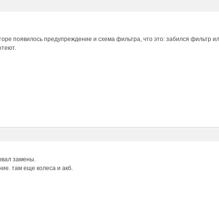
торе появилось предупреждение и схема фильтра, что это: забился фильтр 
отеют.
рвал замены.
ие. там еще колеса и акб.