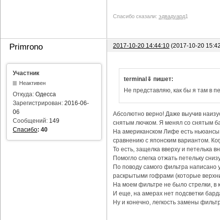
Спасибо сказали:
эдвадуард
1
2017-10-20 14:44:10
(2017-10-20 15:4
Primrono
Участник
terminal⇓ пишет:
Неактивен
Не представляю, как бы я там в пе
Откуда:
Одесса
Зарегистрирован:
2016-06-
06
Абсолютно верно! Даже выучив наизус
Сообщений:
149
снятым лючком. Я менял со снятым ба
Спасибо
:
40
На американском Лифе есть ньюансы с
сравнению с японским вариантом. Ког
То есть, защелка вверху и петелька в
Помогло слегка отжать петельку снизу
По поводу самого фильтра написано уж
раскрытыми гофрами (которые верхни
На моем фильтре не было стрелки, в 
И еще, на амерах нет подсветки бард
Ну и конечно, легкость замены фильтр