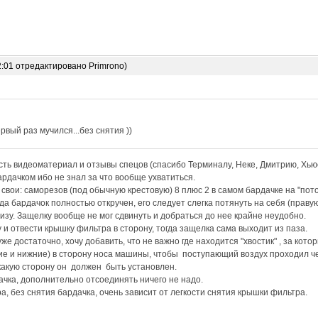
2:01 отредактировано Primrono)
рвый раз мучился...без снятия ))
ть видеоматериал и отзывы спецов (спасибо Терминалу, Неке, Дмитрию, Хьюс
рдачком ибо не знал за что вообще ухватиться.
вои: саморезов (под обычную крестовую) 8 плюс 2 в самом бардачке на "пот
да бардачок полностью откручен, его следует слегка потянуть на себя (праву
низу. Защелку вообще не мог сдвинуть и добраться до нее крайне неудобно.
 и отвести крышку фильтра в сторону, тогда защелка сама выходит из паза.
е достаточно, хочу добавить, что не важно где находится "хвостик" , за кото
е и нижние) в сторону носа машины, чтобы поступающий воздух проходил че
какую сторону он должен быть установлен.
ачка, дополнительно отсоединять ничего не надо.
а, без снятия бардачка, очень зависит от легкости снятия крышки фильтра.