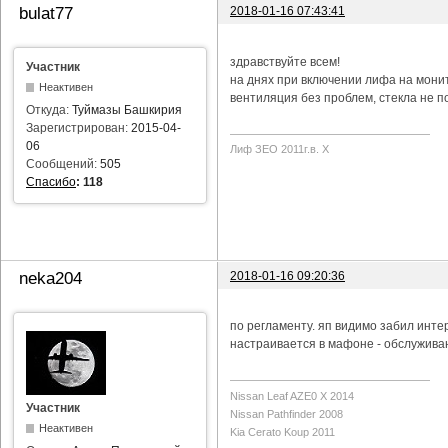
2018-01-16 07:43:41
bulat77
здравствуйте всем!
Участник
на днях при включении лифа на мони
Неактивен
вентиляция без проблем, стекла не п
Откуда:
Туймазы Башкирия
Зарегистрирован:
2015-04-
06
Лиф ЗЕО 2011г.в. Х
Сообщений:
505
Спасибо
:
118
2018-01-16 09:20:36
neka204
по регламенту. яп видимо забил инте
настраивается в мафоне - обслуживан
Nissan Leaf AZE0 X 2014
Участник
Nissan Pathfinder 2008
Неактивен
Kia Cerato Koup 2011