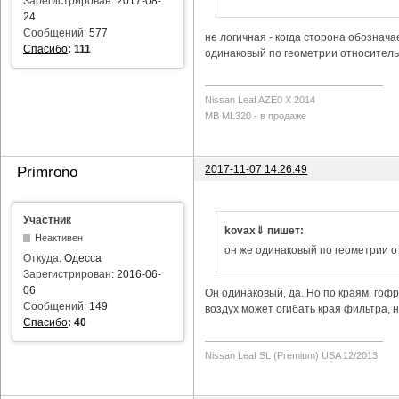
Зарегистрирован:
2017-08-
24
Сообщений:
577
не логичная - когда сторона обозначае
Спасибо
:
111
одинаковый по геометрии относитель
Nissan Leaf AZE0 X 2014
MB ML320 - в продаже
2017-11-07 14:26:49
Primrono
Участник
kovax⇓ пишет:
Неактивен
он же одинаковый по геометрии 
Откуда:
Одесса
Зарегистрирован:
2016-06-
06
Он одинаковый, да. Но по краям, гофр
Сообщений:
149
воздух может огибать края фильтра, н
Спасибо
:
40
Nissan Leaf SL (Premium) USA 12/2013