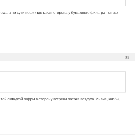
ow... а по сути пофик где какая сторона у бумажного фильтра - он же
33
той складкой гофры в сторону встречи потока воздуха. Иначе, как бы,