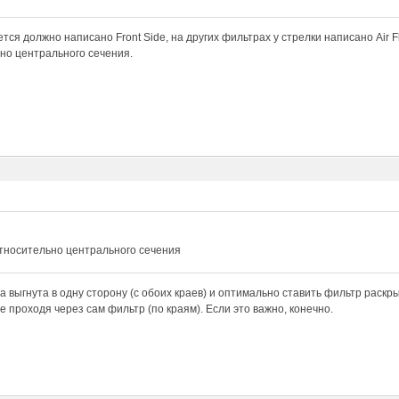
тся должно написано Front Side, на других фильтрах у стрелки написано Air Fl
но центрального сечения.
относительно центрального сечения
а выгнута в одну сторону (с обоих краев) и оптимально ставить фильтр раскры
е проходя через сам фильтр (по краям). Если это важно, конечно.