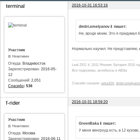
2016-10-31 16:53:16
terminal
dmitri.emelyanov⇓ пишет:
Не, вроде моим. Это я придумал б
Нормально научил. Не представляю, ка
Участник
Неактивен
Откуда:
Владивосток
Leaf ZEO Х, 2011 Япония. Батарея 2015 го
Зарегистрирован:
2016-05-
Все подогревы, антибуксы и ABSы
12
Сообщений:
2,051
Спасибо сказали:
neka204
,
dmitri.emelyano
Спасибо
:
536
2016-10-31 18:59:20
f-rider
Участник
GreenBaka⇓ пишет:
Неактивен
У меня вингроуд есть, в 12 кузове
Откуда:
Москва
Зарегистрирован:
2016-06-11