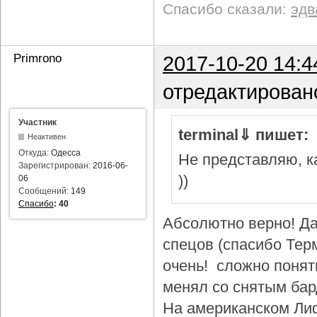
Спасибо сказали:
эдв
Primrono
2017-10-20 14:4
отредактирован
Участник
terminal⇓ пишет:
Неактивен
Откуда:
Одесса
Не представляю, ка
Зарегистрирован:
2016-06-
))
06
Сообщений:
149
Спасибо
:
40
Абсолютно верно! Да
спецов (спасибо Тер
очень! сложно понят
менял со снятым бар
На американском Лиф