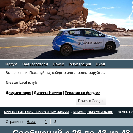
Форум
Пользователи
Поиск
Регистрация
Вход
Вы не вошли.
Пожалуйста, войдите или зарегистрируйтесь.
Nissan Leaf клуб
Документация
|
Дилеры Ниссан
|
Реклама на форуме
NISSAN LEAF КЛУБ :: НИССАН ЛИФ ФОРУМ
→
РЕМОНТ, ОБСЛУЖИВАНИЕ
→
ЗАМЕНА С
Страницы
Назад
1
2
Сообщений с 26 по 43 из 43