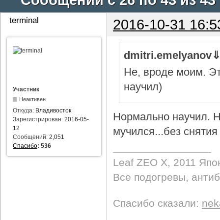
terminal
2016-10-31 16:5
dmitri.emelyanov
Не, вроде моим. Э
научил)
Участник
Неактивен
Откуда:
Владивосток
Нормально научил. Н
Зарегистрирован:
2016-05-
12
мучился...без снятия 
Сообщений:
2,051
Спасибо
:
536
Leaf ZEO Х, 2011 Япо
Все подогревы, анти
Спасибо сказали:
nek