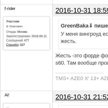
f-rider
2016-10-31 18:5
Участник
GreenBaka⇓ пише
Неактивен
Откуда:
Москва
У меня вингроуд ес
Зарегистрирован:
2016-06-11
жесть.
Сообщений:
477
Спасибо
:
117
Жесть -это форде фок
s60. Там вообще про
TMS+ AZE0 Х' 13+ AZ
Ai!
2016-10-31 21:5