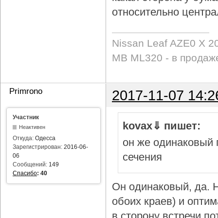
относительно центра
Nissan Leaf AZE0 X 2
MB ML320 - в продаж
Primrono
2017-11-07 14:2
Участник
kovax⇓ пишет:
Неактивен
Откуда:
Одесса
он же одинаковый 
Зарегистрирован:
2016-06-
сечения
06
Сообщений:
149
Спасибо
:
40
Он одинаковый, да. Н
обоих краев) и опти
в сторону встречи по