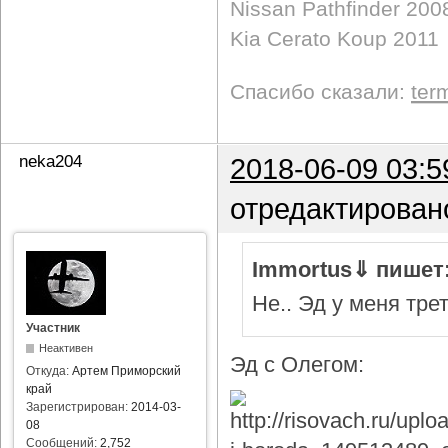
Nissan Pathfinder 200
Kia Cerato Koup 2011
Спасибо сказали:
ter
neka204
2018-06-09 03:5
отредактирован
Immortus⇓ пишет
Не.. Эд у меня тре
Участник
Неактивен
Эд с Олегом:
Откуда:
Артем Приморский
край
Зарегистрирован:
2014-03-
08
Сообщений:
2,752