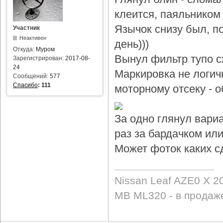
клеится, паяльником 
Язычок снизу был, по
Участник
Неактивен
день)))
Откуда:
Муром
Вынул фильтр тупо с
Зарегистрирован:
2017-08-
24
Маркировка не логичн
Сообщений:
577
Спасибо
:
111
моторному отсеку - 
За одно глянул вари
раз за бардачком или
Может фоток каких с
Nissan Leaf AZE0 X 2
MB ML320 - в продаж