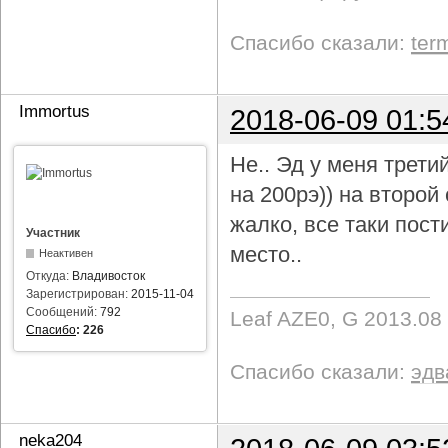
Спасибо сказали:
ter
Immortus
2018-06-09 01:5
Не.. Эд у меня трети
на 200рэ)) на второ
жалко, все таки пост
Участник
место..
Неактивен
Откуда:
Владивосток
Зарегистрирован:
2015-11-04
Сообщений:
792
Leaf AZE0, G 2013.08
Спасибо
:
226
Спасибо сказали:
эдв
neka204