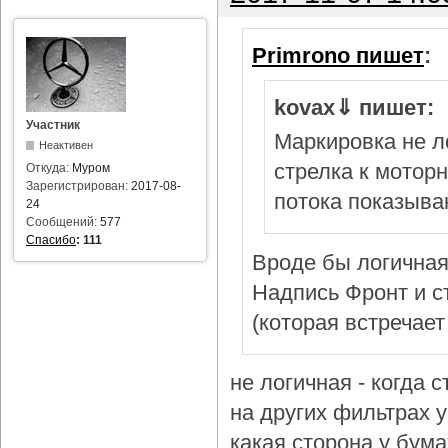
Primrono пишет
:
kovax⇓ пишет:
Участник
Маркировка не л
Неактивен
стрелка к мотор
Откуда:
Муром
Зарегистрирован:
2017-08-
потока показыва
24
Сообщений:
577
Спасибо
:
111
Вроде бы логичная
Надпись Фронт и с
(которая встречает
не логичная - когда 
на других фильтрах у 
какая сторона у бум