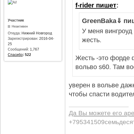
f-rider пишет
:
GreenBaka⇓ пи
Участник
Неактивен
У меня вингроуд 
Откуда:
Нижний Новгород
жесть.
Зарегистрирован:
2016-04-
25
Сообщений:
1,767
Спасибо
:
522
Жесть -это форде ф
вольво s60. Там в
уверен в вольве даж
чтобы спасти водител
Да Вы можете его ар
+795341509семьдеся