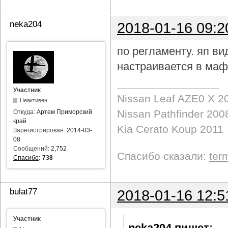
neka204
2018-01-16 09:2
по регламенту. яп в
настраивается в маф
Участник
Nissan Leaf AZE0 X 2
Неактивен
Nissan Pathfinder 200
Откуда:
Артем Приморский
край
Kia Cerato Koup 2011
Зарегистрирован:
2014-03-
08
Сообщений:
2,752
Спасибо сказали:
ter
Спасибо
:
738
bulat77
2018-01-16 12:5
Участник
neka204 пишет
: