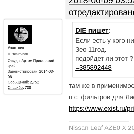
2018-06-09 03:5
отредактирован
DIE пишет
:
Если есть у кого 
Участник
Зео 11год.
Неактивен
подойдет ли этот 
Откуда:
Артем Приморский
=385892448
край
Зарегистрирован:
2014-03-
08
Сообщений:
2,752
там же в применимост
Спасибо
:
738
п.с. фильтров для Лиф
https://www.exist.ru/
Nissan Leaf AZE0 X 2