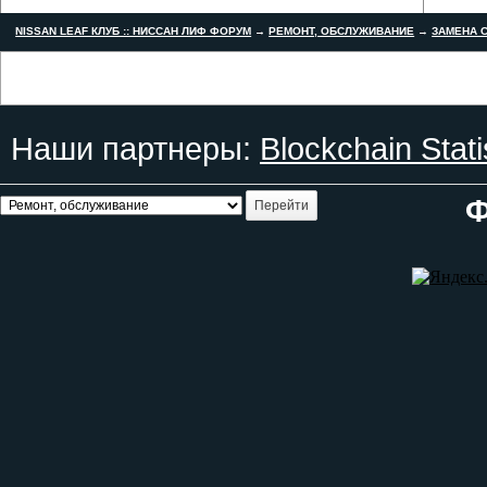
NISSAN LEAF КЛУБ :: НИССАН ЛИФ ФОРУМ
→
РЕМОНТ, ОБСЛУЖИВАНИЕ
→
ЗАМЕНА С
Наши партнеры:
Blockchain Stati
Ф