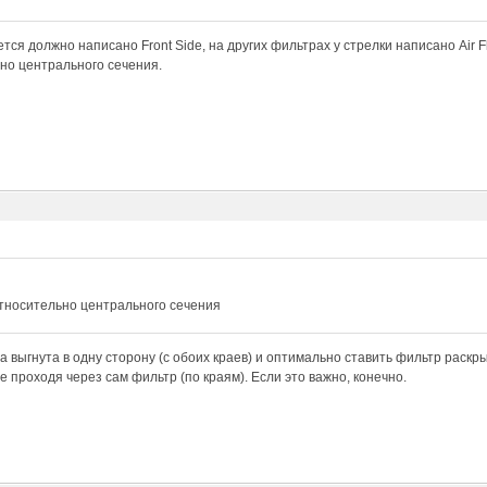
тся должно написано Front Side, на других фильтрах у стрелки написано Air Fl
но центрального сечения.
относительно центрального сечения
а выгнута в одну сторону (с обоих краев) и оптимально ставить фильтр раскры
е проходя через сам фильтр (по краям). Если это важно, конечно.