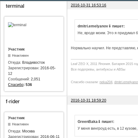
2016-10-31 16:53:16
terminal
dmitri.emelyanov⇓ пишет:
Не, вроде моим. Это я придумал б
Нормально научил. Не представляю, ка
Участник
Неактивен
Откуда:
Владивосток
Leaf ZEO Х, 2011 Япония. Батарея 2015 го
Зарегистрирован:
2016-05-
Все подогревы, антибуксы и ABSы
12
Сообщений:
2,051
Спасибо сказали:
neka204
,
dmitri.emelyano
Спасибо
:
536
2016-10-31 18:59:20
f-rider
Участник
GreenBaka⇓ пишет:
Неактивен
У меня вингроуд есть, в 12 кузове
Откуда:
Москва
Зарегистрирован:
2016-06-11