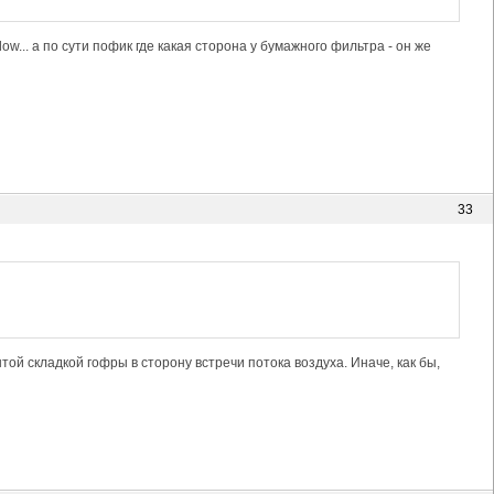
ow... а по сути пофик где какая сторона у бумажного фильтра - он же
33
той складкой гофры в сторону встречи потока воздуха. Иначе, как бы,