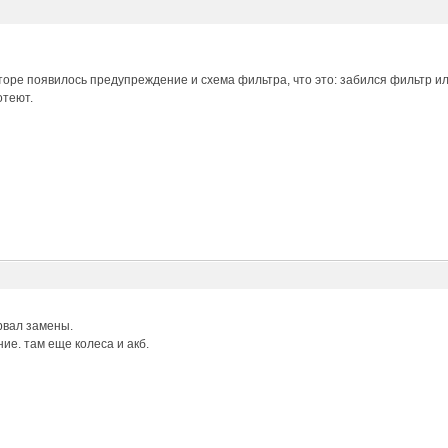
торе появилось предупреждение и схема фильтра, что это: забился фильтр 
отеют.
рвал замены.
ие. там еще колеса и акб.