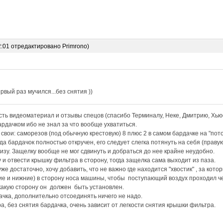
2:01 отредактировано Primrono)
рвый раз мучился...без снятия ))
ть видеоматериал и отзывы спецов (спасибо Терминалу, Неке, Дмитрию, Хьюс
рдачком ибо не знал за что вообще ухватиться.
вои: саморезов (под обычную крестовую) 8 плюс 2 в самом бардачке на "пот
да бардачок полностью откручен, его следует слегка потянуть на себя (праву
низу. Защелку вообще не мог сдвинуть и добраться до нее крайне неудобно.
 и отвести крышку фильтра в сторону, тогда защелка сама выходит из паза.
е достаточно, хочу добавить, что не важно где находится "хвостик" , за кото
е и нижние) в сторону носа машины, чтобы поступающий воздух проходил че
какую сторону он должен быть установлен.
ачка, дополнительно отсоединять ничего не надо.
а, без снятия бардачка, очень зависит от легкости снятия крышки фильтра.