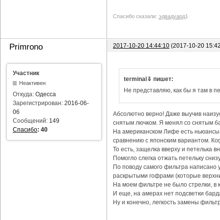
Спасибо сказали:
эдвадуард
1
2017-10-20 14:44:10
(2017-10-20 15:4
Primrono
Участник
terminal⇓ пишет:
Неактивен
Не представляю, как бы я там в пе
Откуда:
Одесса
Зарегистрирован:
2016-06-
06
Абсолютно верно! Даже выучив наизус
Сообщений:
149
снятым лючком. Я менял со снятым ба
Спасибо
:
40
На американском Лифе есть ньюансы с
сравнению с японским вариантом. Ког
То есть, защелка вверху и петелька в
Помогло слегка отжать петельку снизу
По поводу самого фильтра написано уж
раскрытыми гофрами (которые верхни
На моем фильтре не было стрелки, в 
И еще, на амерах нет подсветки бард
Ну и конечно, легкость замены фильтр