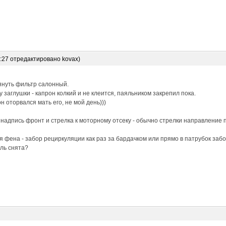
6:27 отредактировано kovax)
януть фильтр салонный.
 заглушки - капрон колкий и не клеится, паяльником закрепил пока.
н оторвался мать его, не мой день)))
 надпись фронт и стрелка к моторному отсеку - обычно стрелки направление 
 фена - забор рециркуляции как раз за бардачком или прямо в патрубок забо
ль снята?