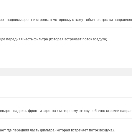
ре - надпись фронт и стрелка к моторному отсеку - обычно стрелки направле
где передняя часть фильтра (которая встречает поток воздуха).
льтре - надпись фронт и стрелка к моторному отсеку - обычно стрелки напра
ет где передняя часть фильтра (которая встречает поток воздуха).