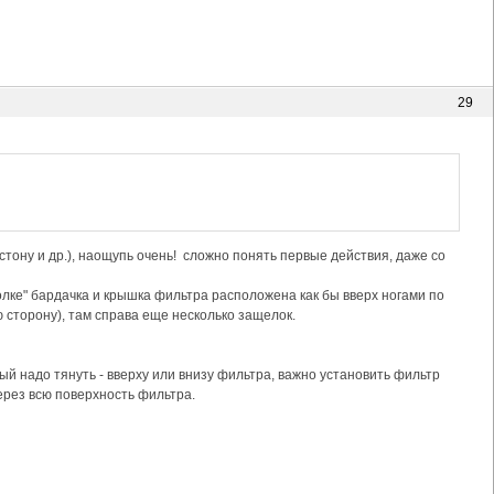
29
тону и др.), наощупь очень! сложно понять первые действия, даже со
олке" бардачка и крышка фильтра расположена как бы вверх ногами по
ю сторону), там справа еще несколько защелок.
рый надо тянуть - вверху или внизу фильтра, важно установить фильтр
рез всю поверхность фильтра.