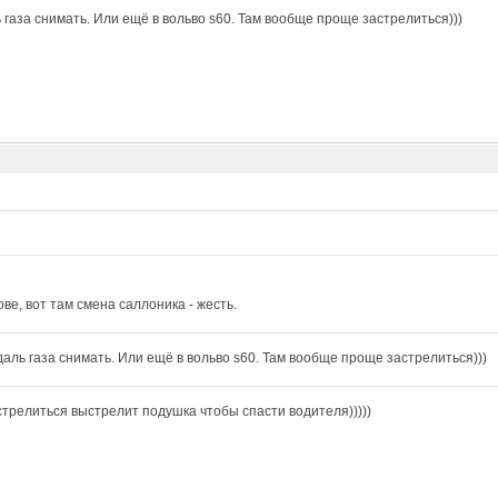
 газа снимать. Или ещё в вольво s60. Там вообще проще застрелиться)))
ове, вот там смена саллоника - жесть.
даль газа снимать. Или ещё в вольво s60. Там вообще проще застрелиться)))
стрелиться выстрелит подушка чтобы спасти водителя)))))