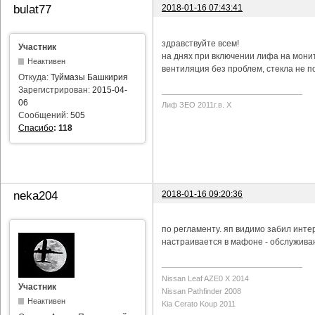
2018-01-16 07:43:41
bulat77
здравствуйте всем!
Участник
на днях при включении лифа на мони
Неактивен
вентиляция без проблем, стекла не п
Откуда:
Туймазы Башкирия
Зарегистрирован:
2015-04-
06
Лиф ЗЕО 2011г.в. Х
Сообщений:
505
Спасибо
:
118
2018-01-16 09:20:36
neka204
по регламенту. яп видимо забил инте
настраивается в мафоне - обслуживан
Nissan Leaf AZE0 X 2014
Участник
Nissan Pathfinder 2008
Неактивен
Kia Cerato Koup 2011