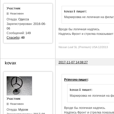
Участник
kovax⇓ пишет:
Неактивен
Маркировка не логичная на фильт
Откуда:
Одесса
Зарегистрирован:
2016-06-
06
Вроде бы логичная надпись.
Сообщений:
149
Надпись Фронт и стрелка показывает 
Спасибо
:
40
Nissan Leaf SL (Premium) USA 12/2013
2017-11-07 14:08:27
kovax
Primrono пишет
:
kovax⇓ пишет:
Маркировка не логичная на фи
Участник
Неактивен
Вроде бы логичная надпись.
Откуда:
Муром
Надпись Фронт и стрелка показыва