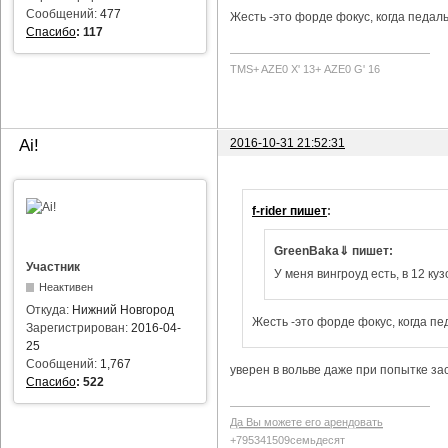
Сообщений:
477
Жесть -это форде фокус, когда педаль
Спасибо
:
117
TMS+ AZE0 Х' 13+ AZE0 G' 16
2016-10-31 21:52:31
Ai!
f-rider пишет
:
GreenBaka⇓ пишет:
Участник
У меня вингроуд есть, в 12 куз
Неактивен
Откуда:
Нижний Новгород
Жесть -это форде фокус, когда пе
Зарегистрирован:
2016-04-
25
Сообщений:
1,767
уверен в вольве даже при попытке за
Спасибо
:
522
Да Вы можете его арендовать
+795341509семьдесят