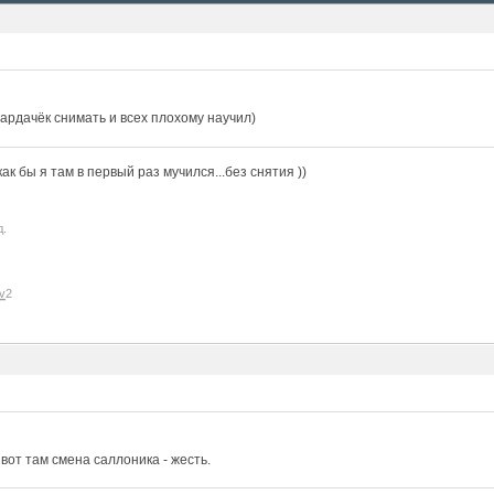
ардачёк снимать и всех плохому научил)
к бы я там в первый раз мучился...без снятия ))
д.
v
2
, вот там смена саллоника - жесть.