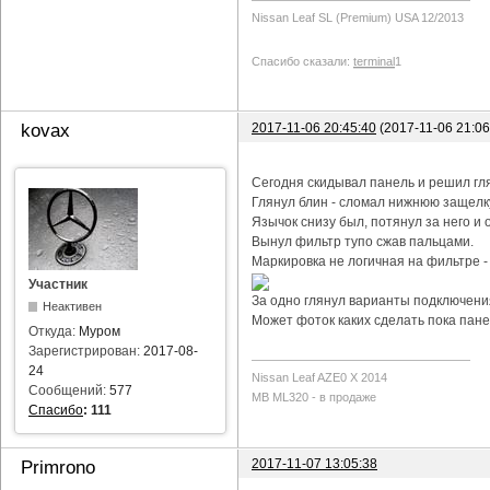
Nissan Leaf SL (Premium) USA 12/2013
Спасибо сказали:
terminal
1
2017-11-06 20:45:40
(2017-11-06 21:0
kovax
Сегодня скидывал панель и решил гл
Глянул блин - сломал нижнюю защелку
Язычок снизу был, потянул за него и о
Вынул фильтр тупо сжав пальцами.
Маркировка не логичная на фильтре -
Участник
За одно глянул варианты подключения
Неактивен
Может фоток каких сделать пока пане
Откуда:
Муром
Зарегистрирован:
2017-08-
24
Nissan Leaf AZE0 X 2014
Сообщений:
577
MB ML320 - в продаже
Спасибо
:
111
2017-11-07 13:05:38
Primrono