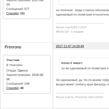
Зарегистрирован:
2017-08-
24
Сообщений:
577
не логичная - когда сторона обозначае
Спасибо
:
111
одинаковый по геометрии относитель
Nissan Leaf AZE0 X 2014
MB ML320 - в продаже
2017-11-07 14:26:49
Primrono
Участник
kovax⇓ пишет:
Неактивен
он же одинаковый по геометрии 
Откуда:
Одесса
Зарегистрирован:
2016-06-
06
Он одинаковый, да. Но по краям, гофр
Сообщений:
149
воздух может огибать края фильтра, н
Спасибо
:
40
Nissan Leaf SL (Premium) USA 12/2013