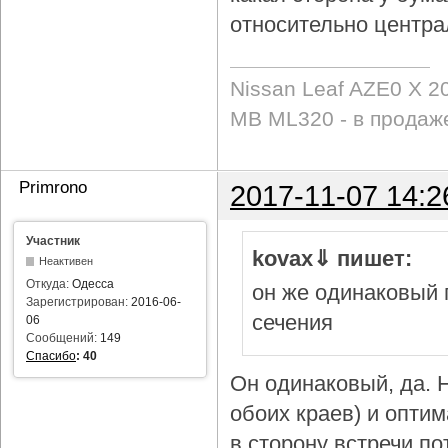
относительно центра
Nissan Leaf AZE0 X 2
MB ML320 - в продаж
Primrono
2017-11-07 14:2
Участник
kovax⇓ пишет:
Неактивен
Откуда:
Одесса
он же одинаковый 
Зарегистрирован:
2016-06-
сечения
06
Сообщений:
149
Спасибо
:
40
Он одинаковый, да. Н
обоих краев) и опти
в сторону встречи по