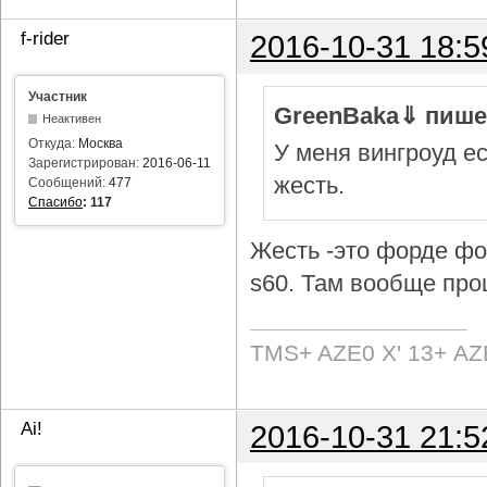
f-rider
2016-10-31 18:5
Участник
GreenBaka⇓ пише
Неактивен
Откуда:
Москва
У меня вингроуд ес
Зарегистрирован:
2016-06-11
жесть.
Сообщений:
477
Спасибо
:
117
Жесть -это форде фок
s60. Там вообще про
TMS+ AZE0 Х' 13+ AZ
Ai!
2016-10-31 21:5