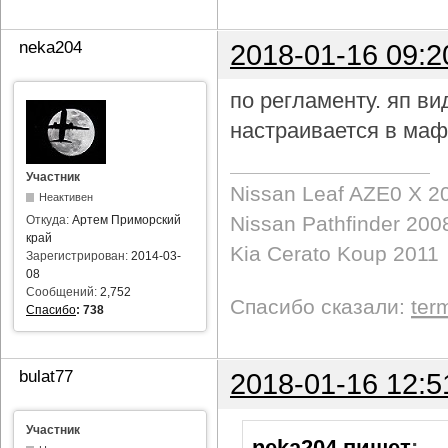
neka204
2018-01-16 09:2
по регламенту. яп в
настраивается в маф
Участник
Nissan Leaf AZE0 X 2
Неактивен
Nissan Pathfinder 200
Откуда:
Артем Приморский
край
Kia Cerato Koup 2011
Зарегистрирован:
2014-03-
08
Сообщений:
2,752
Спасибо сказали:
ter
Спасибо
:
738
bulat77
2018-01-16 12:5
Участник
neka204 пишет
: