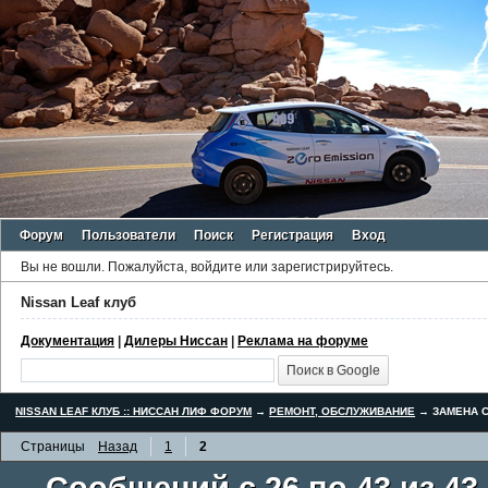
Форум
Пользователи
Поиск
Регистрация
Вход
Вы не вошли.
Пожалуйста, войдите или зарегистрируйтесь.
Nissan Leaf клуб
Документация
|
Дилеры Ниссан
|
Реклама на форуме
NISSAN LEAF КЛУБ :: НИССАН ЛИФ ФОРУМ
→
РЕМОНТ, ОБСЛУЖИВАНИЕ
→
ЗАМЕНА С
Страницы
Назад
1
2
Сообщений с 26 по 43 из 43