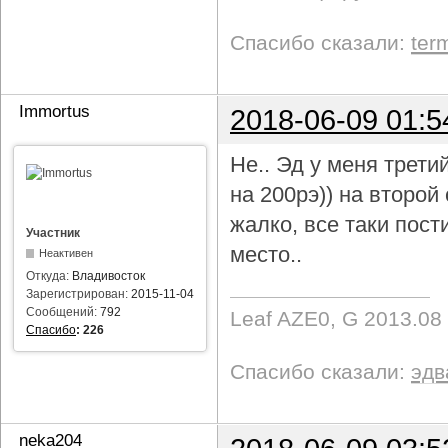
Спасибо сказали:
ter
Immortus
2018-06-09 01:5
Не.. Эд у меня трети
на 200рэ)) на второ
жалко, все таки пост
Участник
место..
Неактивен
Откуда:
Владивосток
Зарегистрирован:
2015-11-04
Сообщений:
792
Leaf AZE0, G 2013.08
Спасибо
:
226
Спасибо сказали:
эдв
neka204