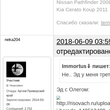
Nissan Pathfinder 200
Kia Cerato Koup 2011
Спасибо сказали:
ter
neka204
2018-06-09 03:5
отредактирован
Immortus⇓ пишет
Не.. Эд у меня тре
Участник
Неактивен
Эд с Олегом:
Откуда:
Артем Приморский
край
Зарегистрирован:
2014-03-
08
Сообщений:
2,752