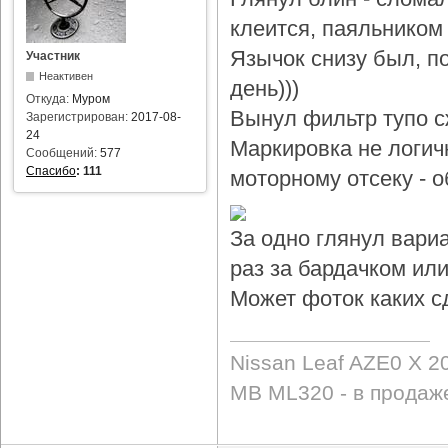
клеится, паяльником 
Язычок снизу был, по
Участник
Неактивен
день)))
Откуда:
Муром
Вынул фильтр тупо с
Зарегистрирован:
2017-08-
24
Маркировка не логичн
Сообщений:
577
Спасибо
:
111
моторному отсеку - 
За одно глянул вари
раз за бардачком или
Может фоток каких с
Nissan Leaf AZE0 X 2
MB ML320 - в продаж