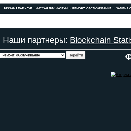
NISSAN LEAF КЛУБ :: НИССАН ЛИФ ФОРУМ
→
РЕМОНТ, ОБСЛУЖИВАНИЕ
→
ЗАМЕНА С
Наши партнеры:
Blockchain Stati
Ф