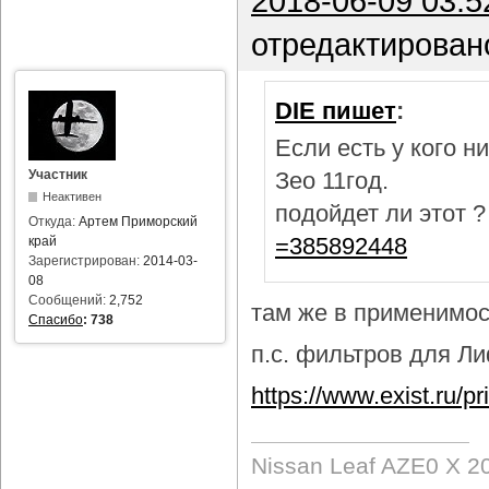
2018-06-09 03:5
отредактирован
DIE пишет
:
Если есть у кого 
Участник
Зео 11год.
Неактивен
подойдет ли этот 
Откуда:
Артем Приморский
=385892448
край
Зарегистрирован:
2014-03-
08
Сообщений:
2,752
там же в применимост
Спасибо
:
738
п.с. фильтров для Лиф
https://www.exist.ru/
Nissan Leaf AZE0 X 2