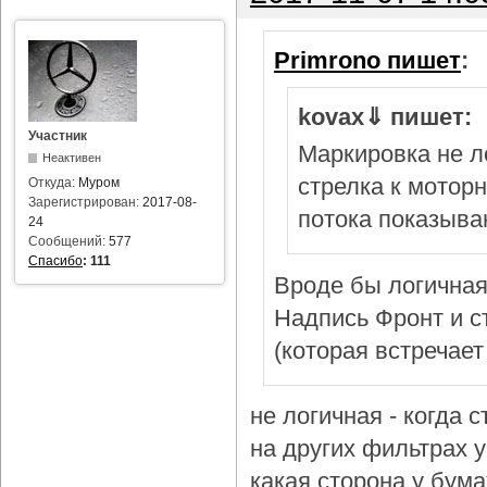
Primrono пишет
:
kovax⇓ пишет:
Участник
Маркировка не л
Неактивен
стрелка к мотор
Откуда:
Муром
Зарегистрирован:
2017-08-
потока показыва
24
Сообщений:
577
Спасибо
:
111
Вроде бы логичная
Надпись Фронт и с
(которая встречает
не логичная - когда 
на других фильтрах у 
какая сторона у бум