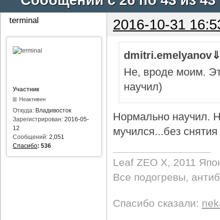
terminal
2016-10-31 16:5
dmitri.emelyanov
Не, вроде моим. Э
научил)
Участник
Неактивен
Откуда:
Владивосток
Нормально научил. Н
Зарегистрирован:
2016-05-
12
мучился...без снятия 
Сообщений:
2,051
Спасибо
:
536
Leaf ZEO Х, 2011 Япо
Все подогревы, анти
Спасибо сказали:
nek