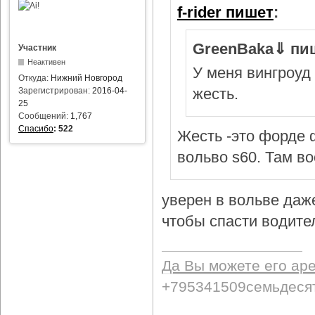
f-rider пишет
:
GreenBaka⇓ пи
Участник
Неактивен
У меня вингроуд 
Откуда:
Нижний Новгород
жесть.
Зарегистрирован:
2016-04-
25
Сообщений:
1,767
Спасибо
:
522
Жесть -это форде ф
вольво s60. Там в
уверен в вольве даж
чтобы спасти водител
Да Вы можете его ар
+795341509семьдеся