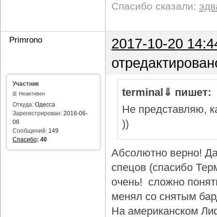
Спасибо сказали:
эдв
Primrono
2017-10-20 14:4
отредактирован
Участник
terminal⇓ пишет:
Неактивен
Откуда:
Одесса
Не представляю, ка
Зарегистрирован:
2016-06-
))
06
Сообщений:
149
Спасибо
:
40
Абсолютно верно! Да
спецов (спасибо Тер
очень! сложно понят
менял со снятым бар
На американском Лиф