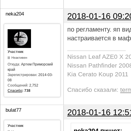
neka204
2018-01-16 09:2
по регламенту. яп в
настраивается в маф
Участник
Nissan Leaf AZE0 X 2
Неактивен
Nissan Pathfinder 200
Откуда:
Артем Приморский
край
Kia Cerato Koup 2011
Зарегистрирован:
2014-03-
08
Сообщений:
2,752
Спасибо сказали:
ter
Спасибо
:
738
bulat77
2018-01-16 12:5
Участник
neka204 пишет
: