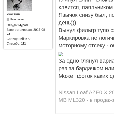
клеится, паяльником 
Язычок снизу был, по
Участник
Неактивен
день)))
Откуда:
Муром
Вынул фильтр тупо с
Зарегистрирован:
2017-08-
24
Маркировка не логичн
Сообщений:
577
Спасибо
:
111
моторному отсеку - 
За одно глянул вари
раз за бардачком или
Может фоток каких с
Nissan Leaf AZE0 X 2
MB ML320 - в продаж