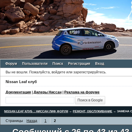
Форум
Пользователи
Поиск
Регистрация
Вход
Вы не вошли.
Пожалуйста, войдите или зарегистрируйтесь.
Nissan Leaf клуб
Документация
|
Дилеры Ниссан
|
Реклама на форуме
NISSAN LEAF КЛУБ :: НИССАН ЛИФ ФОРУМ
→
РЕМОНТ, ОБСЛУЖИВАНИЕ
→
ЗАМЕНА С
Страницы
Назад
1
2
Сообщений с 26 по 43 из 43