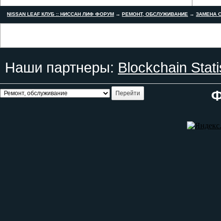
NISSAN LEAF КЛУБ :: НИССАН ЛИФ ФОРУМ
→
РЕМОНТ, ОБСЛУЖИВАНИЕ
→
ЗАМЕНА С
Наши партнеры:
Blockchain Stati
Ф