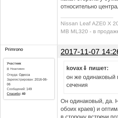
относительно центра
Nissan Leaf AZE0 X 2
MB ML320 - в продаж
Primrono
2017-11-07 14:2
Участник
kovax⇓ пишет:
Неактивен
Откуда:
Одесса
он же одинаковый 
Зарегистрирован:
2016-06-
сечения
06
Сообщений:
149
Спасибо
:
40
Он одинаковый, да. Н
обоих краев) и опти
в сторону встречи по