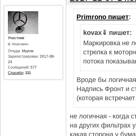
Primrono пишет
:
kovax⇓ пишет:
Участник
Маркировка не л
Неактивен
стрелка к мотор
Откуда:
Муром
Зарегистрирован:
2017-08-
потока показыва
24
Сообщений:
577
Спасибо
:
111
Вроде бы логичная
Надпись Фронт и с
(которая встречает
не логичная - когда 
на других фильтрах у 
какая сторона у бум