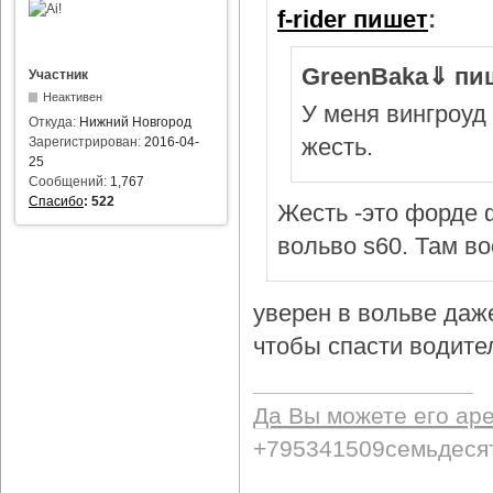
f-rider пишет
:
GreenBaka⇓ пи
Участник
Неактивен
У меня вингроуд 
Откуда:
Нижний Новгород
жесть.
Зарегистрирован:
2016-04-
25
Сообщений:
1,767
Спасибо
:
522
Жесть -это форде ф
вольво s60. Там в
уверен в вольве даж
чтобы спасти водител
Да Вы можете его ар
+795341509семьдеся