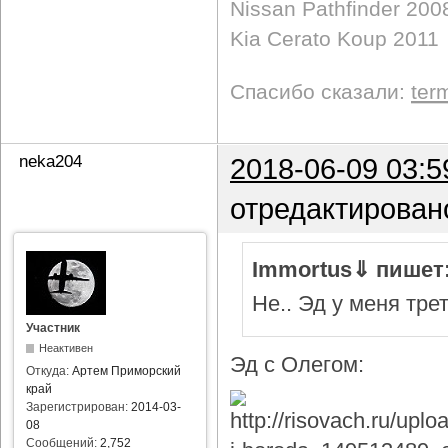
Nissan Pathfinder 200
Kia Cerato Koup 2011
Спасибо сказали:
ter
neka204
2018-06-09 03:5
отредактирован
Immortus⇓ пишет
Не.. Эд у меня тре
Участник
Неактивен
Эд с Олегом:
Откуда:
Артем Приморский
край
Зарегистрирован:
2014-03-
08
Сообщений:
2,752