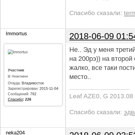
Спасибо сказали:
ter
Immortus
2018-06-09 01:5
Не.. Эд у меня трети
на 200рэ)) на второ
жалко, все таки пост
Участник
место..
Неактивен
Откуда:
Владивосток
Зарегистрирован:
2015-11-04
Сообщений:
792
Leaf AZE0, G 2013.08
Спасибо
:
226
Спасибо сказали:
эдв
neka204