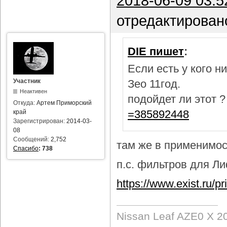
2018-06-09 03:5
отредактирован
DIE пишет
:
Если есть у кого 
Участник
Зео 11год.
Неактивен
подойдет ли этот 
Откуда:
Артем Приморский
=385892448
край
Зарегистрирован:
2014-03-
08
Сообщений:
2,752
там же в применимост
Спасибо
:
738
п.с. фильтров для Лиф
https://www.exist.ru/
Nissan Leaf AZE0 X 2