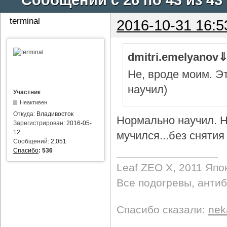
terminal
2016-10-31 16:5
dmitri.emelyanov
Не, вроде моим. Э
научил)
Участник
Неактивен
Откуда:
Владивосток
Нормально научил. Н
Зарегистрирован:
2016-05-
12
мучился...без снятия 
Сообщений:
2,051
Спасибо
:
536
Leaf ZEO Х, 2011 Япо
Все подогревы, анти
Спасибо сказали:
nek