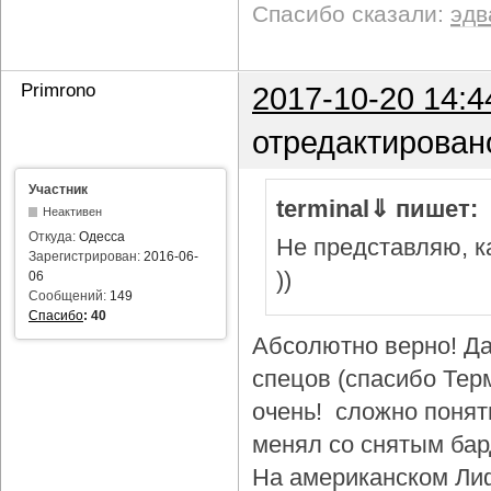
Спасибо сказали:
эдв
Primrono
2017-10-20 14:4
отредактирован
Участник
terminal⇓ пишет:
Неактивен
Откуда:
Одесса
Не представляю, ка
Зарегистрирован:
2016-06-
))
06
Сообщений:
149
Спасибо
:
40
Абсолютно верно! Да
спецов (спасибо Тер
очень! сложно понят
менял со снятым бар
На американском Лиф