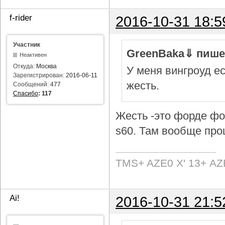
f-rider
2016-10-31 18:5
Участник
GreenBaka⇓ пише
Неактивен
Откуда:
Москва
У меня вингроуд ес
Зарегистрирован:
2016-06-11
жесть.
Сообщений:
477
Спасибо
:
117
Жесть -это форде фок
s60. Там вообще про
TMS+ AZE0 Х' 13+ AZ
Ai!
2016-10-31 21:5