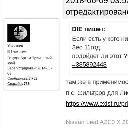
2018-06-09 03:5
отредактирован
DIE пишет
:
Если есть у кого 
Участник
Зео 11год.
Неактивен
подойдет ли этот 
Откуда:
Артем Приморский
=385892448
край
Зарегистрирован:
2014-03-
08
Сообщений:
2,752
там же в применимост
Спасибо
:
738
п.с. фильтров для Лиф
https://www.exist.ru/
Nissan Leaf AZE0 X 2