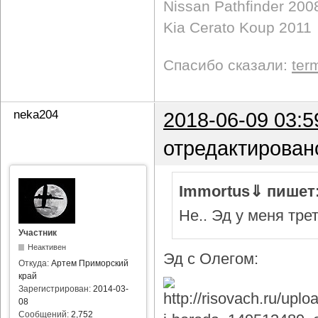
Nissan Pathfinder 200
Kia Cerato Koup 2011
Спасибо сказали:
ter
neka204
2018-06-09 03:5
отредактирован
Immortus⇓ пишет
Не.. Эд у меня тре
Участник
Неактивен
Эд с Олегом:
Откуда:
Артем Приморский
край
Зарегистрирован:
2014-03-
08
Сообщений:
2,752