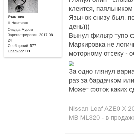
клеится, паяльником 
Язычок снизу был, по
Участник
Неактивен
день)))
Откуда:
Муром
Вынул фильтр тупо с
Зарегистрирован:
2017-08-
24
Маркировка не логичн
Сообщений:
577
Спасибо
:
111
моторному отсеку - 
За одно глянул вари
раз за бардачком или
Может фоток каких с
Nissan Leaf AZE0 X 2
MB ML320 - в продаж