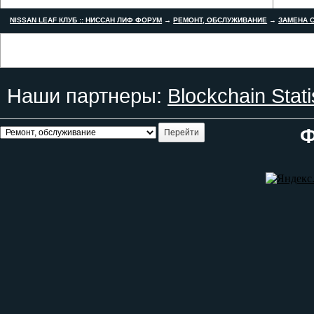
NISSAN LEAF КЛУБ :: НИССАН ЛИФ ФОРУМ
→
РЕМОНТ, ОБСЛУЖИВАНИЕ
→
ЗАМЕНА С
Наши партнеры:
Blockchain Stati
Ф