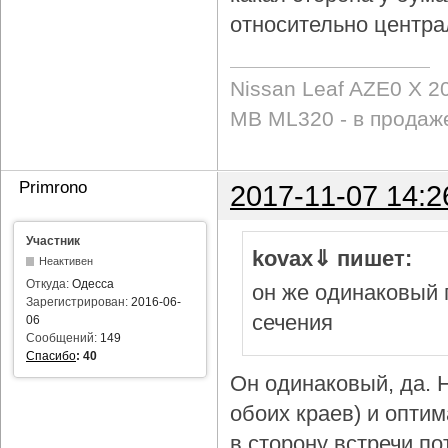
относительно центра
Nissan Leaf AZE0 X 2
MB ML320 - в продаж
Primrono
2017-11-07 14:2
Участник
kovax⇓ пишет:
Неактивен
Откуда:
Одесса
он же одинаковый 
Зарегистрирован:
2016-06-
сечения
06
Сообщений:
149
Спасибо
:
40
Он одинаковый, да. Н
обоих краев) и опти
в сторону встречи по