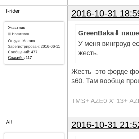
f-rider
2016-10-31 18:5
Участник
GreenBaka⇓ пише
Неактивен
Откуда:
Москва
У меня вингроуд ес
Зарегистрирован:
2016-06-11
жесть.
Сообщений:
477
Спасибо
:
117
Жесть -это форде фок
s60. Там вообще про
TMS+ AZE0 Х' 13+ AZ
Ai!
2016-10-31 21:5