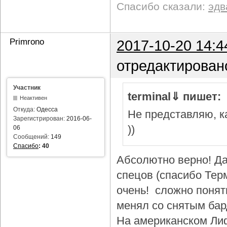
Спасибо сказали:
эдв
Primrono
2017-10-20 14:4
отредактирован
Участник
terminal⇓ пишет:
Неактивен
Откуда:
Одесса
Не представляю, ка
Зарегистрирован:
2016-06-
))
06
Сообщений:
149
Спасибо
:
40
Абсолютно верно! Да
спецов (спасибо Тер
очень! сложно понят
менял со снятым бар
На американском Лиф