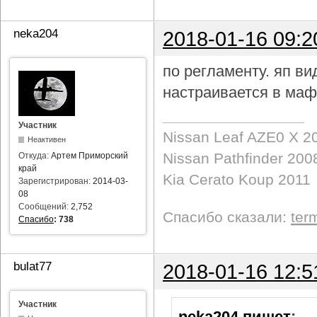
neka204
2018-01-16 09:2
по регламенту. яп в
настраивается в маф
Участник
Nissan Leaf AZE0 X 2
Неактивен
Nissan Pathfinder 200
Откуда:
Артем Приморский
край
Kia Cerato Koup 2011
Зарегистрирован:
2014-03-
08
Сообщений:
2,752
Спасибо сказали:
ter
Спасибо
:
738
bulat77
2018-01-16 12:5
Участник
neka204 пишет
: