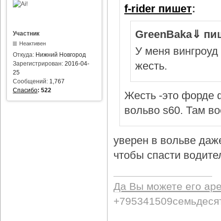
f-rider пишет
:
GreenBaka⇓ пи
Участник
Неактивен
У меня вингроуд 
Откуда:
Нижний Новгород
жесть.
Зарегистрирован:
2016-04-
25
Сообщений:
1,767
Спасибо
:
522
Жесть -это форде ф
вольво s60. Там в
уверен в вольве даж
чтобы спасти водител
Да Вы можете его ар
+795341509семьдеся