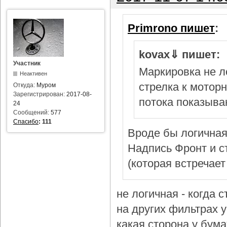
Primrono пишет
:
kovax⇓ пишет:
Участник
Маркировка не л
Неактивен
стрелка к мотор
Откуда:
Муром
Зарегистрирован:
2017-08-
потока показыва
24
Сообщений:
577
Спасибо
:
111
Вроде бы логичная
Надпись Фронт и с
(которая встречает
не логичная - когда 
на других фильтрах у 
какая сторона у бум