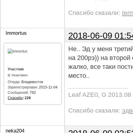
Спасибо сказали:
ter
Immortus
2018-06-09 01:5
Не.. Эд у меня трети
на 200рэ)) на второ
жалко, все таки пост
Участник
место..
Неактивен
Откуда:
Владивосток
Зарегистрирован:
2015-11-04
Сообщений:
792
Leaf AZE0, G 2013.08
Спасибо
:
226
Спасибо сказали:
эдв
neka204