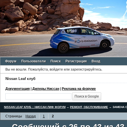
Форум
Пользователи
Поиск
Регистрация
Вход
Вы не вошли.
Пожалуйста, войдите или зарегистрируйтесь.
Nissan Leaf клуб
Документация
|
Дилеры Ниссан
|
Реклама на форуме
NISSAN LEAF КЛУБ :: НИССАН ЛИФ ФОРУМ
→
РЕМОНТ, ОБСЛУЖИВАНИЕ
→
ЗАМЕНА С
Страницы
Назад
1
2
Сообщений с 26 по 43 из 43