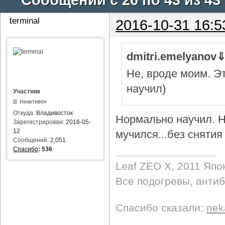
terminal
2016-10-31 16:5
dmitri.emelyanov
Не, вроде моим. Э
научил)
Участник
Неактивен
Откуда:
Владивосток
Нормально научил. Н
Зарегистрирован:
2016-05-
12
мучился...без снятия 
Сообщений:
2,051
Спасибо
:
536
Leaf ZEO Х, 2011 Япо
Все подогревы, анти
Спасибо сказали:
nek