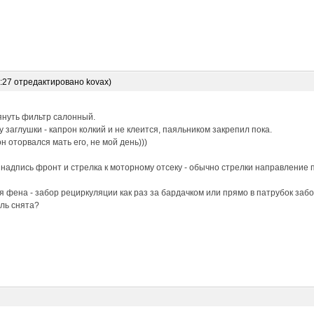
6:27 отредактировано kovax)
януть фильтр салонный.
 заглушки - капрон колкий и не клеится, паяльником закрепил пока.
н оторвался мать его, не мой день)))
 надпись фронт и стрелка к моторному отсеку - обычно стрелки направление 
 фена - забор рециркуляции как раз за бардачком или прямо в патрубок забо
ль снята?