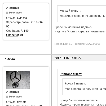
Участник
kovax⇓ пишет:
Неактивен
Маркировка не логичная на фильт
Откуда:
Одесса
Зарегистрирован:
2016-06-
06
Вроде бы логичная надпись.
Сообщений:
149
Надпись Фронт и стрелка показывает 
Спасибо
:
40
Nissan Leaf SL (Premium) USA 12/2013
2017-11-07 14:08:27
kovax
Primrono пишет
:
kovax⇓ пишет:
Маркировка не логичная на фи
Участник
Неактивен
Вроде бы логичная надпись.
Откуда:
Муром
Надпись Фронт и стрелка показыва