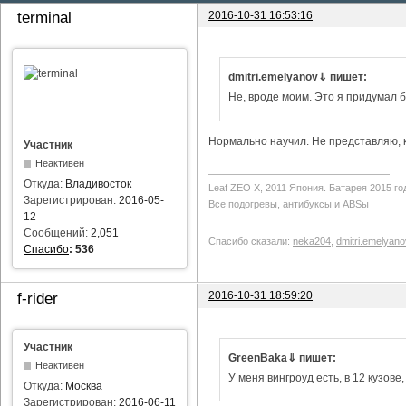
2016-10-31 16:53:16
terminal
dmitri.emelyanov⇓ пишет:
Не, вроде моим. Это я придумал б
Нормально научил. Не представляю, ка
Участник
Неактивен
Откуда:
Владивосток
Leaf ZEO Х, 2011 Япония. Батарея 2015 го
Зарегистрирован:
2016-05-
Все подогревы, антибуксы и ABSы
12
Сообщений:
2,051
Спасибо сказали:
neka204
,
dmitri.emelyano
Спасибо
:
536
2016-10-31 18:59:20
f-rider
Участник
GreenBaka⇓ пишет:
Неактивен
У меня вингроуд есть, в 12 кузове
Откуда:
Москва
Зарегистрирован:
2016-06-11