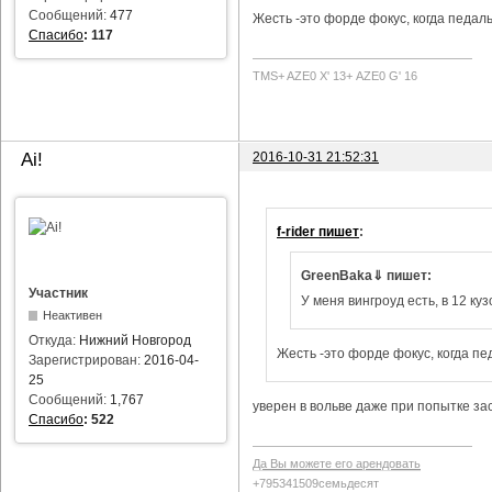
Сообщений:
477
Жесть -это форде фокус, когда педаль
Спасибо
:
117
TMS+ AZE0 Х' 13+ AZE0 G' 16
2016-10-31 21:52:31
Ai!
f-rider пишет
:
GreenBaka⇓ пишет:
Участник
У меня вингроуд есть, в 12 куз
Неактивен
Откуда:
Нижний Новгород
Жесть -это форде фокус, когда пе
Зарегистрирован:
2016-04-
25
Сообщений:
1,767
уверен в вольве даже при попытке за
Спасибо
:
522
Да Вы можете его арендовать
+795341509семьдесят