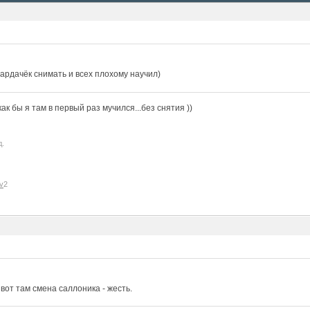
ардачёк снимать и всех плохому научил)
к бы я там в первый раз мучился...без снятия ))
д.
v
2
, вот там смена саллоника - жесть.