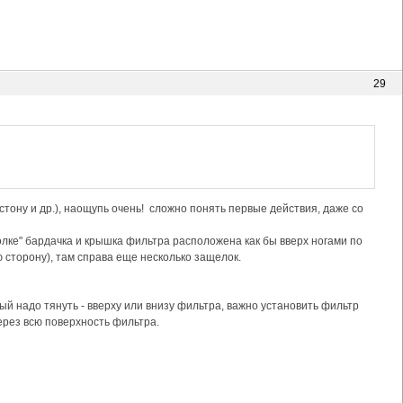
29
тону и др.), наощупь очень! сложно понять первые действия, даже со
олке" бардачка и крышка фильтра расположена как бы вверх ногами по
ю сторону), там справа еще несколько защелок.
рый надо тянуть - вверху или внизу фильтра, важно установить фильтр
рез всю поверхность фильтра.