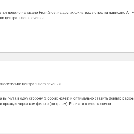
тся должно написано Front Side, на других фильтрах у стрелки написано Air Fl
но центрального сечения.
относительно центрального сечения
а выгнута в одну сторону (с обоих краев) и оптимально ставить фильтр раскры
е проходя через сам фильтр (по краям). Если это важно, конечно.