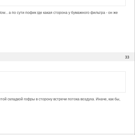
ow... а по сути пофик где какая сторона у бумажного фильтра - он же
33
той складкой гофры в сторону встречи потока воздуха. Иначе, как бы,