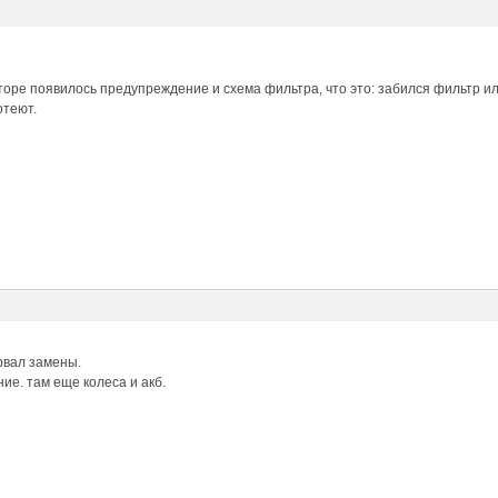
торе появилось предупреждение и схема фильтра, что это: забился фильтр 
отеют.
рвал замены.
ие. там еще колеса и акб.