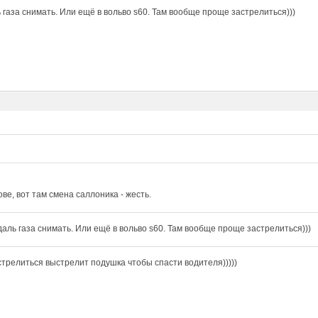
 газа снимать. Или ещё в вольво s60. Там вообще проще застрелиться)))
ове, вот там смена саллоника - жесть.
даль газа снимать. Или ещё в вольво s60. Там вообще проще застрелиться)))
стрелиться выстрелит подушка чтобы спасти водителя)))))