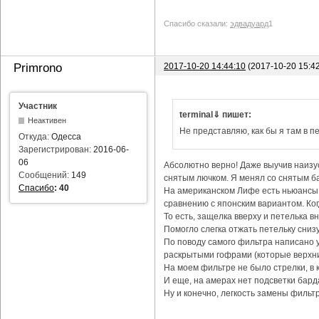
Спасибо сказали:
эдвадуард
1
2017-10-20 14:44:10
(2017-10-20 15:4
Primrono
Участник
terminal⇓ пишет:
Неактивен
Не представляю, как бы я там в пе
Откуда:
Одесса
Зарегистрирован:
2016-06-
06
Абсолютно верно! Даже выучив наизус
Сообщений:
149
снятым лючком. Я менял со снятым ба
Спасибо
:
40
На американском Лифе есть ньюансы с
сравнению с японским вариантом. Ког
То есть, защелка вверху и петелька в
Помогло слегка отжать петельку снизу
По поводу самого фильтра написано уж
раскрытыми гофрами (которые верхни
На моем фильтре не было стрелки, в 
И еще, на амерах нет подсветки бард
Ну и конечно, легкость замены фильтр