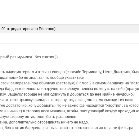
2:01 отредактировано Primrono)
рвый раз мучился...без снятия ))
ть видеоматериал и отзывы спецов (спасибо Терминалу, Неке, Дмитрию, Хьюс
рдачком ибо не знал за что вообще ухватиться.
вои: саморезов (под обычную крестовую) 8 плюс 2 в самом бардачке на "пот
да бардачок полностью откручен, его следует слегка потянуть на себя (праву
низу. Защелку вообще не мог сдвинуть и добраться до нее крайне неудобно.
 и отвести крышку фильтра в сторону, тогда защелка сама выходит из паза.
е достаточно, хочу добавить, что не важно где находится "хвостик" , за кото
е и нижние) в сторону носа машины, чтобы поступающий воздух проходил че
какую сторону он должен быть установлен.
ачка, дополнительно отсоединять ничего не надо.
а, без снятия бардачка, очень зависит от легкости снятия крышки фильтра.