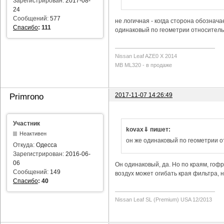
Зарегистрирован:
2017-08-
24
Сообщений:
577
не логичная - когда сторона обозначае
Спасибо
:
111
одинаковый по геометрии относитель
Nissan Leaf AZE0 X 2014
MB ML320 - в продаже
2017-11-07 14:26:49
Primrono
Участник
kovax⇓ пишет:
Неактивен
он же одинаковый по геометрии 
Откуда:
Одесса
Зарегистрирован:
2016-06-
06
Он одинаковый, да. Но по краям, гофр
Сообщений:
149
воздух может огибать края фильтра, н
Спасибо
:
40
Nissan Leaf SL (Premium) USA 12/2013