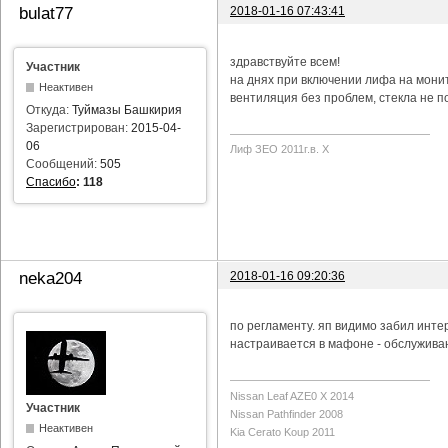
2018-01-16 07:43:41
bulat77
здравствуйте всем!
Участник
на днях при включении лифа на мони
Неактивен
вентиляция без проблем, стекла не п
Откуда:
Туймазы Башкирия
Зарегистрирован:
2015-04-
06
Лиф ЗЕО 2011г.в. Х
Сообщений:
505
Спасибо
:
118
2018-01-16 09:20:36
neka204
по регламенту. яп видимо забил инте
настраивается в мафоне - обслуживан
Nissan Leaf AZE0 X 2014
Участник
Nissan Pathfinder 2008
Неактивен
Kia Cerato Koup 2011