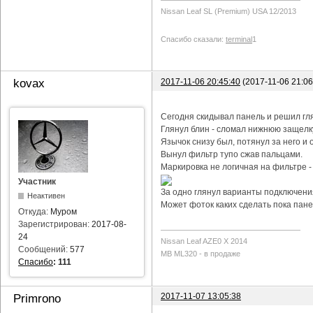
Nissan Leaf SL (Premium) USA 12/2013
Спасибо сказали:
terminal
1
2017-11-06 20:45:40
(2017-11-06 21:0
kovax
Сегодня скидывал панель и решил гл
Глянул блин - сломал нижнюю защелку
Язычок снизу был, потянул за него и о
Вынул фильтр тупо сжав пальцами.
Маркировка не логичная на фильтре -
Участник
За одно глянул варианты подключения
Неактивен
Может фоток каких сделать пока пане
Откуда:
Муром
Зарегистрирован:
2017-08-
24
Nissan Leaf AZE0 X 2014
Сообщений:
577
MB ML320 - в продаже
Спасибо
:
111
2017-11-07 13:05:38
Primrono