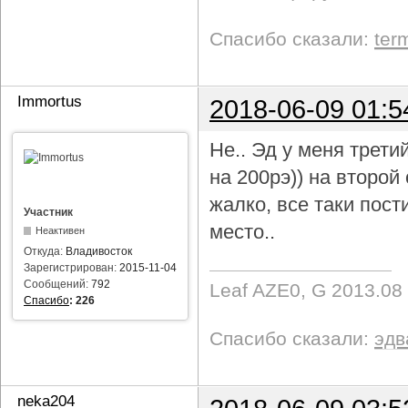
Спасибо сказали:
ter
Immortus
2018-06-09 01:5
Не.. Эд у меня трети
на 200рэ)) на второ
жалко, все таки пост
Участник
место..
Неактивен
Откуда:
Владивосток
Зарегистрирован:
2015-11-04
Сообщений:
792
Leaf AZE0, G 2013.08
Спасибо
:
226
Спасибо сказали:
эдв
neka204