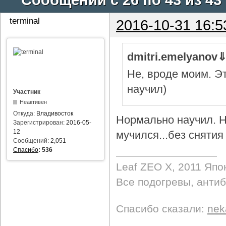
terminal
2016-10-31 16:5
dmitri.emelyanov
Не, вроде моим. Э
научил)
Участник
Неактивен
Откуда:
Владивосток
Нормально научил. Н
Зарегистрирован:
2016-05-
12
мучился...без снятия 
Сообщений:
2,051
Спасибо
:
536
Leaf ZEO Х, 2011 Япо
Все подогревы, анти
Спасибо сказали:
nek