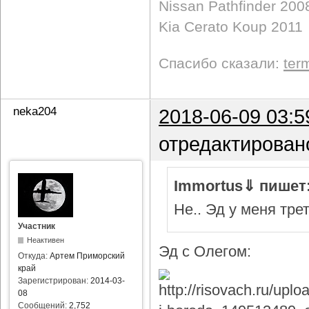
Nissan Pathfinder 200
Kia Cerato Koup 2011
Спасибо сказали:
ter
neka204
2018-06-09 03:5
отредактирован
Immortus⇓ пишет
Не.. Эд у меня тре
Участник
Неактивен
Эд с Олегом:
Откуда:
Артем Приморский
край
Зарегистрирован:
2014-03-
08
Сообщений:
2,752