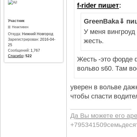
f-rider пишет
:
GreenBaka⇓ пи
Участник
Неактивен
У меня вингроуд 
Откуда:
Нижний Новгород
жесть.
Зарегистрирован:
2016-04-
25
Сообщений:
1,767
Спасибо
:
522
Жесть -это форде ф
вольво s60. Там в
уверен в вольве даж
чтобы спасти водител
Да Вы можете его ар
+795341509семьдеся