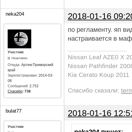
neka204
2018-01-16 09:2
по регламенту. яп в
настраивается в маф
Участник
Nissan Leaf AZE0 X 2
Неактивен
Nissan Pathfinder 200
Откуда:
Артем Приморский
край
Kia Cerato Koup 2011
Зарегистрирован:
2014-03-
08
Сообщений:
2,752
Спасибо сказали:
ter
Спасибо
:
738
bulat77
2018-01-16 12:5
Участник
neka204 пишет
: