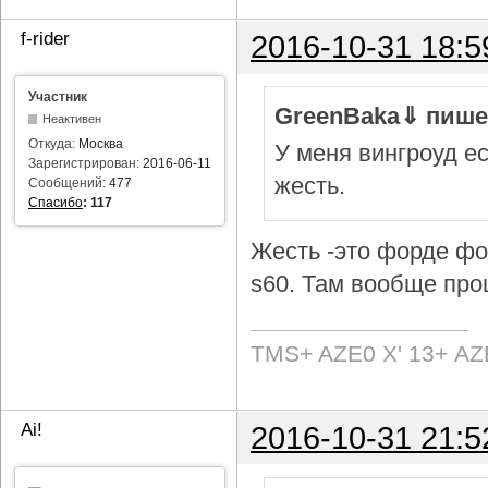
f-rider
2016-10-31 18:5
Участник
GreenBaka⇓ пише
Неактивен
Откуда:
Москва
У меня вингроуд ес
Зарегистрирован:
2016-06-11
жесть.
Сообщений:
477
Спасибо
:
117
Жесть -это форде фок
s60. Там вообще про
TMS+ AZE0 Х' 13+ AZ
Ai!
2016-10-31 21:5