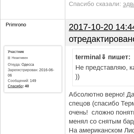
Спасибо сказали:
эдв
Primrono
2017-10-20 14:4
отредактирован
Участник
terminal⇓ пишет:
Неактивен
Откуда:
Одесса
Не представляю, ка
Зарегистрирован:
2016-06-
))
06
Сообщений:
149
Спасибо
:
40
Абсолютно верно! Да
спецов (спасибо Тер
очень! сложно понят
менял со снятым бар
На американском Лиф