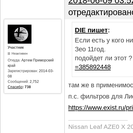
2018-06-09 03:5
отредактирован
DIE пишет
:
Если есть у кого 
Участник
Зео 11год.
Неактивен
подойдет ли этот 
Откуда:
Артем Приморский
=385892448
край
Зарегистрирован:
2014-03-
08
Сообщений:
2,752
там же в применимост
Спасибо
:
738
п.с. фильтров для Лиф
https://www.exist.ru/
Nissan Leaf AZE0 X 2