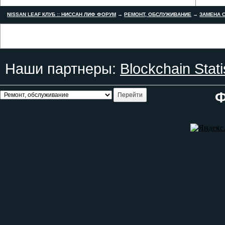
NISSAN LEAF КЛУБ :: НИССАН ЛИФ ФОРУМ
→
РЕМОНТ, ОБСЛУЖИВАНИЕ
→
ЗАМЕНА С
Наши партнеры:
Blockchain Stati
Ф