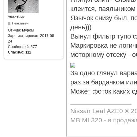
клеится, паяльником 
Язычок снизу был, по
Участник
Неактивен
день)))
Откуда:
Муром
Вынул фильтр тупо с
Зарегистрирован:
2017-08-
24
Маркировка не логичн
Сообщений:
577
Спасибо
:
111
моторному отсеку - 
За одно глянул вари
раз за бардачком или
Может фоток каких с
Nissan Leaf AZE0 X 2
MB ML320 - в продаж