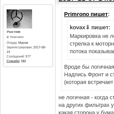
Primrono пишет
:
kovax⇓ пишет:
Участник
Маркировка не л
Неактивен
стрелка к мотор
Откуда:
Муром
Зарегистрирован:
2017-08-
потока показыва
24
Сообщений:
577
Спасибо
:
111
Вроде бы логичная
Надпись Фронт и с
(которая встречает
не логичная - когда 
на других фильтрах у 
какая сторона у бум