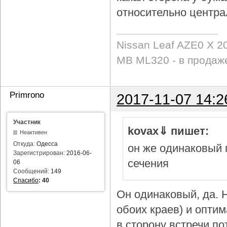
относительно центра
Nissan Leaf AZE0 X 2
MB ML320 - в продаж
Primrono
2017-11-07 14:2
Участник
kovax⇓ пишет:
Неактивен
Откуда:
Одесса
он же одинаковый 
Зарегистрирован:
2016-06-
сечения
06
Сообщений:
149
Спасибо
:
40
Он одинаковый, да. Н
обоих краев) и опти
в сторону встречи по