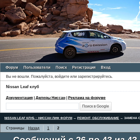
Форум
Пользователи
Поиск
Регистрация
Вход
Вы не вошли.
Пожалуйста, войдите или зарегистрируйтесь.
Nissan Leaf клуб
Документация
|
Дилеры Ниссан
|
Реклама на форуме
NISSAN LEAF КЛУБ :: НИССАН ЛИФ ФОРУМ
→
РЕМОНТ, ОБСЛУЖИВАНИЕ
→
ЗАМЕНА С
Страницы
Назад
1
2
Сообщений с 26 по 43 из 43