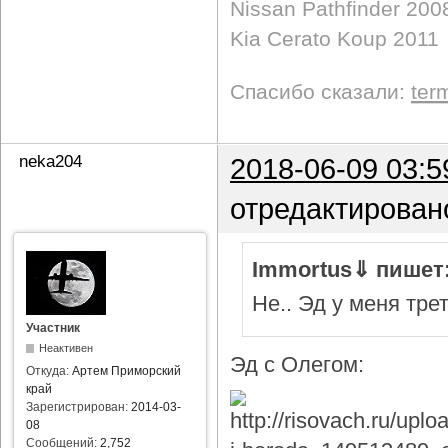
Nissan Pathfinder 200
Kia Cerato Koup 2011
Спасибо сказали:
ter
neka204
2018-06-09 03:5
отредактирован
Immortus⇓ пишет
Не.. Эд у меня тре
Участник
Неактивен
Эд с Олегом:
Откуда:
Артем Приморский
край
Зарегистрирован:
2014-03-
08
Сообщений:
2,752