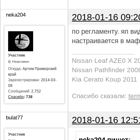
neka204
2018-01-16 09:2
по регламенту. яп в
настраивается в маф
Участник
Nissan Leaf AZE0 X 2
Неактивен
Nissan Pathfinder 200
Откуда:
Артем Приморский
край
Kia Cerato Koup 2011
Зарегистрирован:
2014-03-
08
Сообщений:
2,752
Спасибо сказали:
ter
Спасибо
:
738
bulat77
2018-01-16 12:5
Участник
neka204 пишет
: