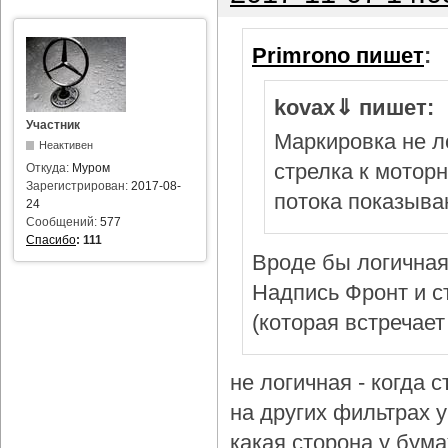
Primrono пишет
:
kovax⇓ пишет:
Участник
Маркировка не л
Неактивен
стрелка к мотор
Откуда:
Муром
Зарегистрирован:
2017-08-
потока показыва
24
Сообщений:
577
Спасибо
:
111
Вроде бы логичная
Надпись Фронт и с
(которая встречает
не логичная - когда 
на других фильтрах у 
какая сторона у бум