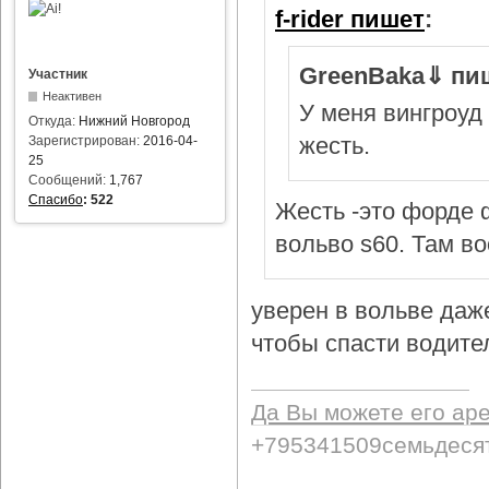
f-rider пишет
:
GreenBaka⇓ пи
Участник
Неактивен
У меня вингроуд 
Откуда:
Нижний Новгород
жесть.
Зарегистрирован:
2016-04-
25
Сообщений:
1,767
Спасибо
:
522
Жесть -это форде ф
вольво s60. Там в
уверен в вольве даж
чтобы спасти водител
Да Вы можете его ар
+795341509семьдеся