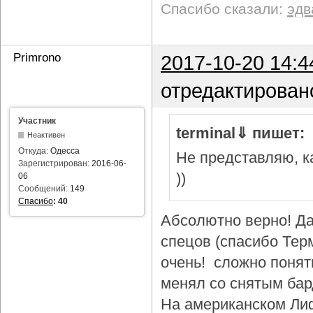
Спасибо сказали:
эдв
Primrono
2017-10-20 14:4
отредактирован
Участник
terminal⇓ пишет:
Неактивен
Откуда:
Одесса
Не представляю, ка
Зарегистрирован:
2016-06-
))
06
Сообщений:
149
Спасибо
:
40
Абсолютно верно! Да
спецов (спасибо Тер
очень! сложно понят
менял со снятым бар
На американском Лиф