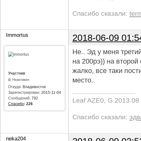
Спасибо сказали:
ter
Immortus
2018-06-09 01:5
Не.. Эд у меня трети
на 200рэ)) на второ
жалко, все таки пост
Участник
место..
Неактивен
Откуда:
Владивосток
Зарегистрирован:
2015-11-04
Сообщений:
792
Leaf AZE0, G 2013.08
Спасибо
:
226
Спасибо сказали:
эдв
neka204