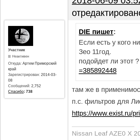
2018-06-09 03:5
отредактирован
DIE пишет
:
Если есть у кого 
Участник
Зео 11год.
Неактивен
подойдет ли этот 
Откуда:
Артем Приморский
=385892448
край
Зарегистрирован:
2014-03-
08
Сообщений:
2,752
там же в применимост
Спасибо
:
738
п.с. фильтров для Лиф
https://www.exist.ru/
Nissan Leaf AZE0 X 2