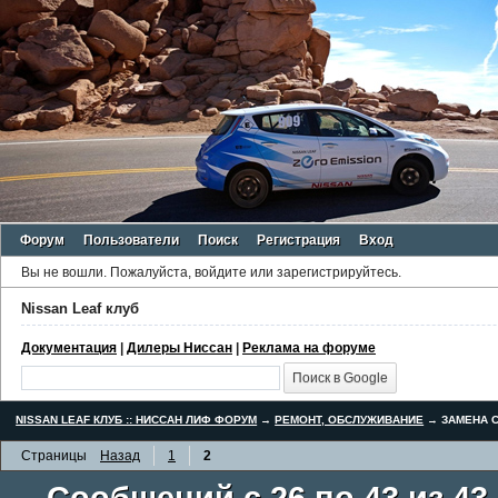
Форум
Пользователи
Поиск
Регистрация
Вход
Вы не вошли.
Пожалуйста, войдите или зарегистрируйтесь.
Nissan Leaf клуб
Документация
|
Дилеры Ниссан
|
Реклама на форуме
NISSAN LEAF КЛУБ :: НИССАН ЛИФ ФОРУМ
→
РЕМОНТ, ОБСЛУЖИВАНИЕ
→
ЗАМЕНА С
Страницы
Назад
1
2
Сообщений с 26 по 43 из 43