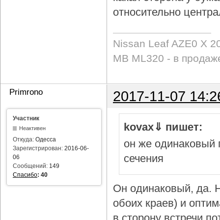
относительно центра
Nissan Leaf AZE0 X 2
MB ML320 - в продаж
Primrono
2017-11-07 14:2
Участник
kovax⇓ пишет:
Неактивен
Откуда:
Одесса
он же одинаковый 
Зарегистрирован:
2016-06-
сечения
06
Сообщений:
149
Спасибо
:
40
Он одинаковый, да. Н
обоих краев) и опти
в сторону встречи по