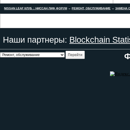
NISSAN LEAF КЛУБ :: НИССАН ЛИФ ФОРУМ
→
РЕМОНТ, ОБСЛУЖИВАНИЕ
→
ЗАМЕНА С
Наши партнеры:
Blockchain Stati
Ф