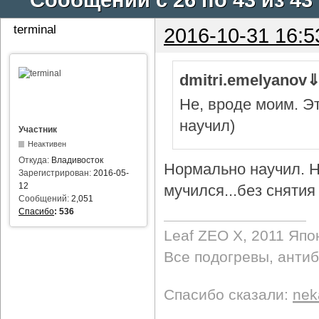
terminal
2016-10-31 16:5
dmitri.emelyanov
Не, вроде моим. Э
научил)
Участник
Неактивен
Откуда:
Владивосток
Нормально научил. Н
Зарегистрирован:
2016-05-
12
мучился...без снятия 
Сообщений:
2,051
Спасибо
:
536
Leaf ZEO Х, 2011 Япо
Все подогревы, анти
Спасибо сказали:
nek