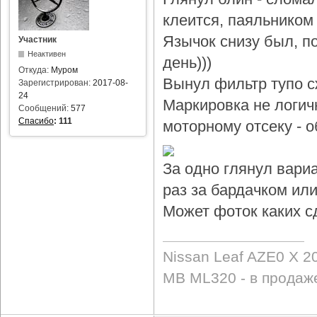
клеится, паяльником 
Язычок снизу был, по
Участник
Неактивен
день)))
Откуда:
Муром
Вынул фильтр тупо с
Зарегистрирован:
2017-08-
24
Маркировка не логичн
Сообщений:
577
Спасибо
:
111
моторному отсеку - 
За одно глянул вари
раз за бардачком или
Может фоток каких с
Nissan Leaf AZE0 X 2
MB ML320 - в продаж