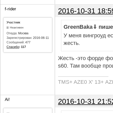
f-rider
2016-10-31 18:5
Участник
GreenBaka⇓ пише
Неактивен
Откуда:
Москва
У меня вингроуд ес
Зарегистрирован:
2016-06-11
жесть.
Сообщений:
477
Спасибо
:
117
Жесть -это форде фок
s60. Там вообще про
TMS+ AZE0 Х' 13+ AZ
Ai!
2016-10-31 21:5