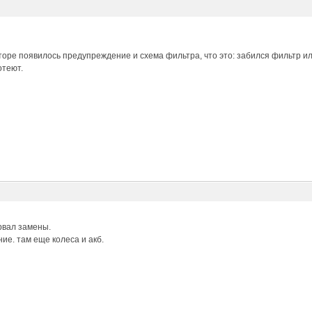
торе появилось предупреждение и схема фильтра, что это: забился фильтр 
отеют.
рвал замены.
ие. там еще колеса и акб.