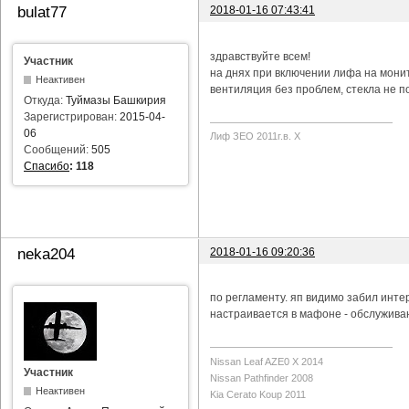
2018-01-16 07:43:41
bulat77
здравствуйте всем!
Участник
на днях при включении лифа на мони
Неактивен
вентиляция без проблем, стекла не п
Откуда:
Туймазы Башкирия
Зарегистрирован:
2015-04-
06
Лиф ЗЕО 2011г.в. Х
Сообщений:
505
Спасибо
:
118
2018-01-16 09:20:36
neka204
по регламенту. яп видимо забил инте
настраивается в мафоне - обслуживан
Nissan Leaf AZE0 X 2014
Участник
Nissan Pathfinder 2008
Неактивен
Kia Cerato Koup 2011