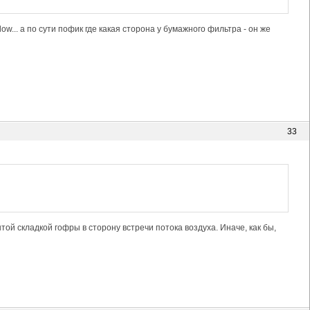
ow... а по сути пофик где какая сторона у бумажного фильтра - он же
33
той складкой гофры в сторону встречи потока воздуха. Иначе, как бы,