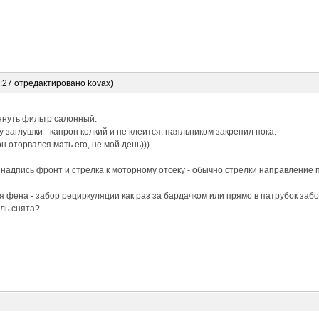
6:27 отредактировано kovax)
януть фильтр салонный.
 заглушки - капрон колкий и не клеится, паяльником закрепил пока.
н оторвался мать его, не мой день)))
 надпись фронт и стрелка к моторному отсеку - обычно стрелки направление 
 фена - забор рециркуляции как раз за бардачком или прямо в патрубок забо
ль снята?