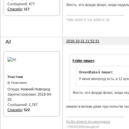
Сообщений:
477
Жесть -это форде фокус, когда педаль
Спасибо
:
117
TMS+ AZE0 Х' 13+ AZE0 G' 16
2016-10-31 21:52:31
Ai!
f-rider пишет
:
GreenBaka⇓ пишет:
Участник
У меня вингроуд есть, в 12 куз
Неактивен
Откуда:
Нижний Новгород
Жесть -это форде фокус, когда пе
Зарегистрирован:
2016-04-
25
Сообщений:
1,767
уверен в вольве даже при попытке за
Спасибо
:
522
Да Вы можете его арендовать
+795341509семьдесят