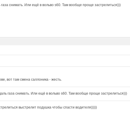
 газа снимать. Или ещё в вольво s60. Там вообще проще застрелиться)))
ове, вот там смена саллоника - жесть.
даль газа снимать. Или ещё в вольво s60. Там вообще проще застрелиться)))
стрелиться выстрелит подушка чтобы спасти водителя)))))