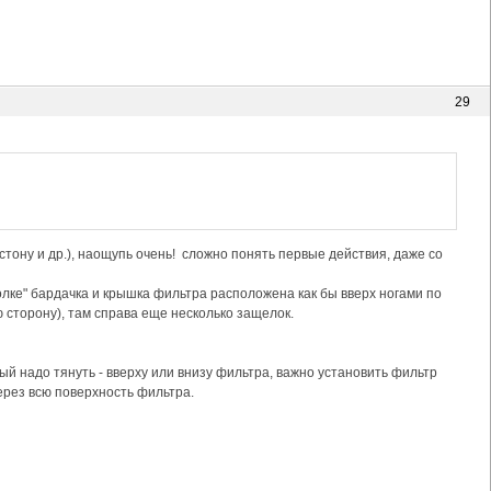
29
тону и др.), наощупь очень! сложно понять первые действия, даже со
олке" бардачка и крышка фильтра расположена как бы вверх ногами по
ю сторону), там справа еще несколько защелок.
рый надо тянуть - вверху или внизу фильтра, важно установить фильтр
рез всю поверхность фильтра.