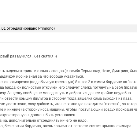
2:01 отредактировано Primrono)
рвый раз мучился...без снятия ))
ть видеоматериал и отзывы спецов (спасибо Терминалу, Неке, Дмитрию, Хьюс
рдачком ибо не знал за что вообще ухватиться.
вои: саморезов (под обычную крестовую) 8 плюс 2 в самом бардачке на "пот
да бардачок полностью откручен, его следует слегка потянуть на себя (праву
низу. Защелку вообще не мог сдвинуть и добраться до нее крайне неудобно.
 и отвести крышку фильтра в сторону, тогда защелка сама выходит из паза.
е достаточно, хочу добавить, что не важно где находится "хвостик" , за кото
е и нижние) в сторону носа машины, чтобы поступающий воздух проходил че
какую сторону он должен быть установлен.
ачка, дополнительно отсоединять ничего не надо.
а, без снятия бардачка, очень зависит от легкости снятия крышки фильтра.