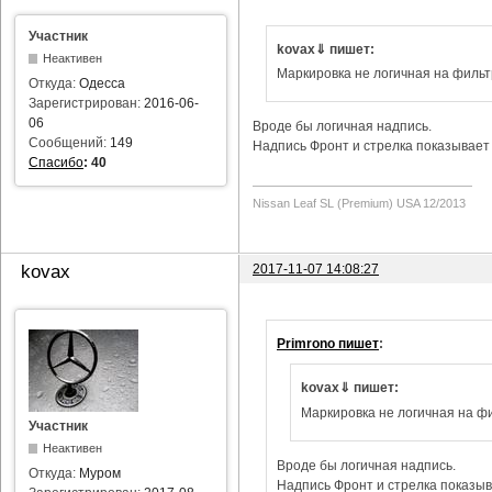
Участник
kovax⇓ пишет:
Неактивен
Маркировка не логичная на фильт
Откуда:
Одесса
Зарегистрирован:
2016-06-
06
Вроде бы логичная надпись.
Сообщений:
149
Надпись Фронт и стрелка показывает 
Спасибо
:
40
Nissan Leaf SL (Premium) USA 12/2013
2017-11-07 14:08:27
kovax
Primrono пишет
:
kovax⇓ пишет:
Маркировка не логичная на фи
Участник
Неактивен
Вроде бы логичная надпись.
Откуда:
Муром
Надпись Фронт и стрелка показыва