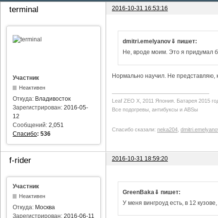
2016-10-31 16:53:16
terminal
dmitri.emelyanov⇓ пишет:
Не, вроде моим. Это я придумал б
Нормально научил. Не представляю, ка
Участник
Неактивен
Откуда:
Владивосток
Leaf ZEO Х, 2011 Япония. Батарея 2015 го
Зарегистрирован:
2016-05-
Все подогревы, антибуксы и ABSы
12
Сообщений:
2,051
Спасибо сказали:
neka204
,
dmitri.emelyano
Спасибо
:
536
2016-10-31 18:59:20
f-rider
Участник
GreenBaka⇓ пишет:
Неактивен
У меня вингроуд есть, в 12 кузове
Откуда:
Москва
Зарегистрирован:
2016-06-11