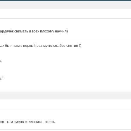
ардачёк снимать и всех плохому научил)
к бы я там в первый раз мучился...без снятия ))
д.
v
2
, вот там смена саллоника - жесть.