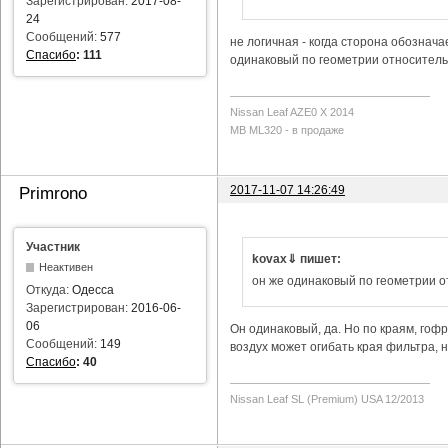
Зарегистрирован:
2017-08-
24
Сообщений:
577
не логичная - когда сторона обозначае
Спасибо
:
111
одинаковый по геометрии относитель
Nissan Leaf AZE0 X 2014
MB ML320 - в продаже
2017-11-07 14:26:49
Primrono
Участник
kovax⇓ пишет:
Неактивен
он же одинаковый по геометрии 
Откуда:
Одесса
Зарегистрирован:
2016-06-
06
Он одинаковый, да. Но по краям, гофр
Сообщений:
149
воздух может огибать края фильтра, н
Спасибо
:
40
Nissan Leaf SL (Premium) USA 12/2013