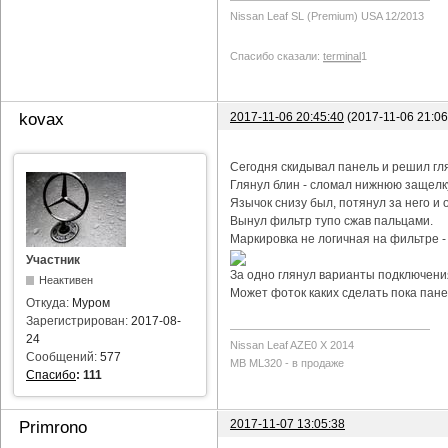
Nissan Leaf SL (Premium) USA 12/2013
Спасибо сказали:
terminal
1
2017-11-06 20:45:40
(2017-11-06 21:0
kovax
Сегодня скидывал панель и решил гл
Глянул блин - сломал нижнюю защелку
Язычок снизу был, потянул за него и о
Вынул фильтр тупо сжав пальцами.
Маркировка не логичная на фильтре -
Участник
За одно глянул варианты подключения
Неактивен
Может фоток каких сделать пока пане
Откуда:
Муром
Зарегистрирован:
2017-08-
24
Nissan Leaf AZE0 X 2014
Сообщений:
577
MB ML320 - в продаже
Спасибо
:
111
2017-11-07 13:05:38
Primrono