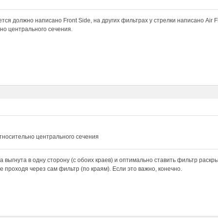
тся должно написано Front Side, на других фильтрах у стрелки написано Air Fl
но центрального сечения.
относительно центрального сечения
а выгнута в одну сторону (с обоих краев) и оптимально ставить фильтр раскры
е проходя через сам фильтр (по краям). Если это важно, конечно.