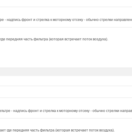
ре - надпись фронт и стрелка к моторному отсеку - обычно стрелки направле
где передняя часть фильтра (которая встречает поток воздуха).
льтре - надпись фронт и стрелка к моторному отсеку - обычно стрелки напра
ет где передняя часть фильтра (которая встречает поток воздуха).