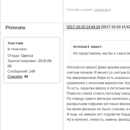
Спасибо сказали:
эдвадуард
1
2017-10-20 14:44:10
(2017-10-20 15:4
Primrono
Участник
terminal⇓ пишет:
Неактивен
Не представляю, как бы я там в пе
Откуда:
Одесса
Зарегистрирован:
2016-06-
06
Абсолютно верно! Даже выучив наизус
Сообщений:
149
снятым лючком. Я менял со снятым ба
Спасибо
:
40
На американском Лифе есть ньюансы с
сравнению с японским вариантом. Ког
То есть, защелка вверху и петелька в
Помогло слегка отжать петельку снизу
По поводу самого фильтра написано уж
раскрытыми гофрами (которые верхни
На моем фильтре не было стрелки, в 
И еще, на амерах нет подсветки бард
Ну и конечно, легкость замены фильтр