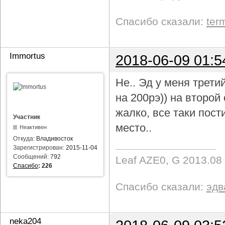
Спасибо сказали:
ter
Immortus
2018-06-09 01:5
Не.. Эд у меня трети
на 200рэ)) на второ
жалко, все таки пост
Участник
место..
Неактивен
Откуда:
Владивосток
Зарегистрирован:
2015-11-04
Сообщений:
792
Leaf AZE0, G 2013.08
Спасибо
:
226
Спасибо сказали:
эдв
neka204