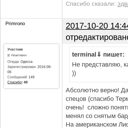
Спасибо сказали:
эдв
Primrono
2017-10-20 14:4
отредактирован
Участник
terminal⇓ пишет:
Неактивен
Откуда:
Одесса
Не представляю, ка
Зарегистрирован:
2016-06-
))
06
Сообщений:
149
Спасибо
:
40
Абсолютно верно! Да
спецов (спасибо Тер
очень! сложно понят
менял со снятым бар
На американском Лиф