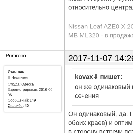
относительно центра
Nissan Leaf AZE0 X 2
MB ML320 - в продаж
Primrono
2017-11-07 14:2
Участник
kovax⇓ пишет:
Неактивен
Откуда:
Одесса
он же одинаковый 
Зарегистрирован:
2016-06-
сечения
06
Сообщений:
149
Спасибо
:
40
Он одинаковый, да. Н
обоих краев) и опти
в сторону встречи по