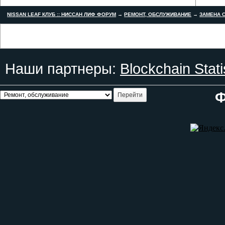
NISSAN LEAF КЛУБ :: НИССАН ЛИФ ФОРУМ
→
РЕМОНТ, ОБСЛУЖИВАНИЕ
→
ЗАМЕНА С
Наши партнеры:
Blockchain Stati
Ф