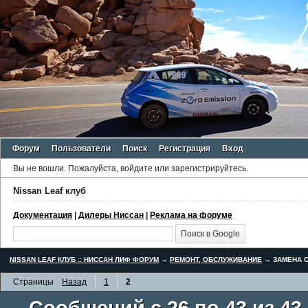
Форум
Пользователи
Поиск
Регистрация
Вход
Вы не вошли.
Пожалуйста, войдите или зарегистрируйтесь.
Nissan Leaf клуб
Документация
|
Дилеры Ниссан
|
Реклама на форуме
NISSAN LEAF КЛУБ :: НИССАН ЛИФ ФОРУМ
→
РЕМОНТ, ОБСЛУЖИВАНИЕ
→
ЗАМЕНА С
Страницы
Назад
1
2
Сообщений с 26 по 43 из 43