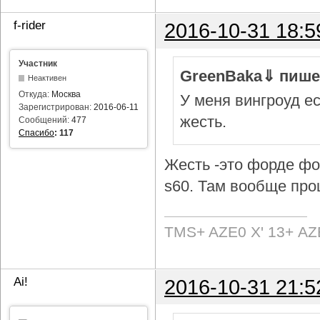
f-rider
2016-10-31 18:5
Участник
GreenBaka⇓ пише
Неактивен
Откуда:
Москва
У меня вингроуд ес
Зарегистрирован:
2016-06-11
жесть.
Сообщений:
477
Спасибо
:
117
Жесть -это форде фок
s60. Там вообще про
TMS+ AZE0 Х' 13+ AZ
Ai!
2016-10-31 21:5