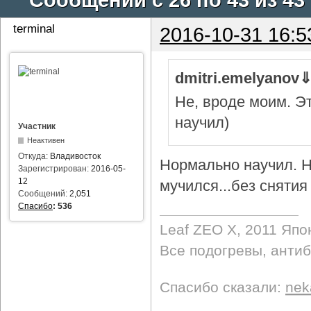
terminal
2016-10-31 16:5
dmitri.emelyanov
Не, вроде моим. Э
научил)
Участник
Неактивен
Откуда:
Владивосток
Нормально научил. Н
Зарегистрирован:
2016-05-
12
мучился...без снятия 
Сообщений:
2,051
Спасибо
:
536
Leaf ZEO Х, 2011 Япо
Все подогревы, анти
Спасибо сказали:
nek