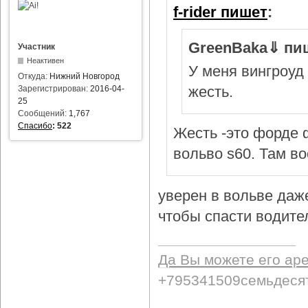
f-rider пишет
:
GreenBaka⇓ пи
Участник
Неактивен
У меня вингроуд 
Откуда:
Нижний Новгород
жесть.
Зарегистрирован:
2016-04-
25
Сообщений:
1,767
Спасибо
:
522
Жесть -это форде ф
вольво s60. Там в
уверен в вольве даж
чтобы спасти водител
Да Вы можете его ар
+795341509семьдеся