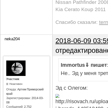
Nissan Pathfinder 200
Kia Cerato Koup 2011
Спасибо сказали:
ter
neka204
2018-06-09 03:5
отредактирован
Immortus⇓ пишет
Не.. Эд у меня тре
Участник
Неактивен
Эд с Олегом:
Откуда:
Артем Приморский
край
Зарегистрирован:
2014-03-
08
Сообщений:
2,752