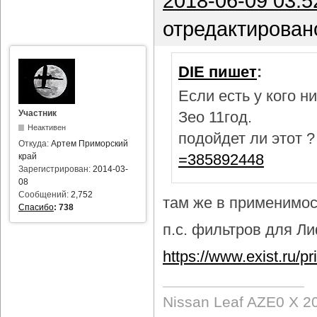
2018-06-09 03:5
отредактирован
DIE пишет
:
Если есть у кого 
Участник
Зео 11год.
Неактивен
подойдет ли этот 
Откуда:
Артем Приморский
=385892448
край
Зарегистрирован:
2014-03-
08
Сообщений:
2,752
там же в применимост
Спасибо
:
738
п.с. фильтров для Лиф
https://www.exist.ru/
Nissan Leaf AZE0 X 2