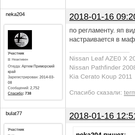
neka204
2018-01-16 09:2
по регламенту. яп в
настраивается в маф
Участник
Nissan Leaf AZE0 X 2
Неактивен
Nissan Pathfinder 200
Откуда:
Артем Приморский
край
Kia Cerato Koup 2011
Зарегистрирован:
2014-03-
08
Сообщений:
2,752
Спасибо сказали:
ter
Спасибо
:
738
bulat77
2018-01-16 12:5
Участник
neka204 пишет
: