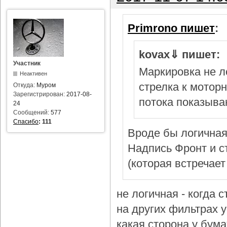
Primrono пишет
:
kovax⇓ пишет:
Участник
Маркировка не л
Неактивен
стрелка к мотор
Откуда:
Муром
Зарегистрирован:
2017-08-
потока показыва
24
Сообщений:
577
Спасибо
:
111
Вроде бы логичная
Надпись Фронт и с
(которая встречает
не логичная - когда 
на других фильтрах у 
какая сторона у бум