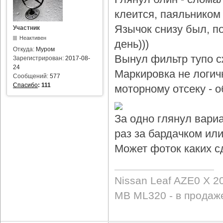
клеится, паяльником 
Язычок снизу был, по
Участник
Неактивен
день)))
Откуда:
Муром
Вынул фильтр тупо с
Зарегистрирован:
2017-08-
24
Маркировка не логичн
Сообщений:
577
Спасибо
:
111
моторному отсеку - 
За одно глянул вари
раз за бардачком или
Может фоток каких с
Nissan Leaf AZE0 X 2
MB ML320 - в продаж