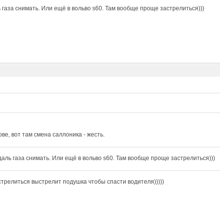
 газа снимать. Или ещё в вольво s60. Там вообще проще застрелиться)))
ове, вот там смена саллоника - жесть.
даль газа снимать. Или ещё в вольво s60. Там вообще проще застрелиться)))
стрелиться выстрелит подушка чтобы спасти водителя)))))