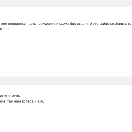
торе появилось предупреждение и схема фильтра, что это: забился фильтр 
отеют.
рвал замены.
ие. там еще колеса и акб.