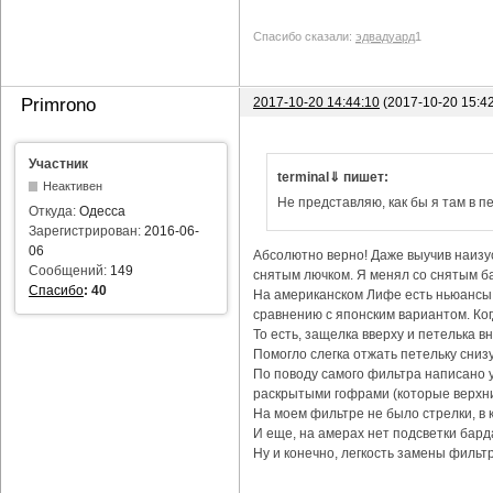
Спасибо сказали:
эдвадуард
1
2017-10-20 14:44:10
(2017-10-20 15:4
Primrono
Участник
terminal⇓ пишет:
Неактивен
Не представляю, как бы я там в пе
Откуда:
Одесса
Зарегистрирован:
2016-06-
06
Абсолютно верно! Даже выучив наизус
Сообщений:
149
снятым лючком. Я менял со снятым ба
Спасибо
:
40
На американском Лифе есть ньюансы с
сравнению с японским вариантом. Ког
То есть, защелка вверху и петелька в
Помогло слегка отжать петельку снизу
По поводу самого фильтра написано уж
раскрытыми гофрами (которые верхни
На моем фильтре не было стрелки, в 
И еще, на амерах нет подсветки бард
Ну и конечно, легкость замены фильтр