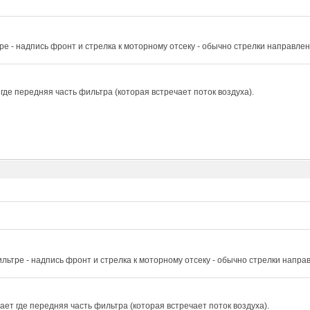
ре - надпись фронт и стрелка к моторному отсеку - обычно стрелки направле
где передняя часть фильтра (которая встречает поток воздуха).
льтре - надпись фронт и стрелка к моторному отсеку - обычно стрелки напра
ет где передняя часть фильтра (которая встречает поток воздуха).