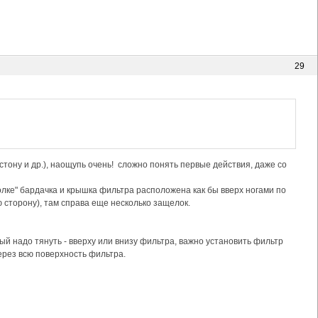
29
тону и др.), наощупь очень! сложно понять первые действия, даже со
олке" бардачка и крышка фильтра расположена как бы вверх ногами по
ю сторону), там справа еще несколько защелок.
рый надо тянуть - вверху или внизу фильтра, важно установить фильтр
рез всю поверхность фильтра.