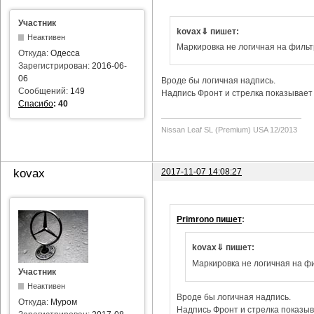
Участник
kovax⇓ пишет:
Неактивен
Маркировка не логичная на фильт
Откуда:
Одесса
Зарегистрирован:
2016-06-
06
Вроде бы логичная надпись.
Сообщений:
149
Надпись Фронт и стрелка показывает 
Спасибо
:
40
Nissan Leaf SL (Premium) USA 12/2013
2017-11-07 14:08:27
kovax
Primrono пишет
:
kovax⇓ пишет:
Маркировка не логичная на фи
Участник
Неактивен
Вроде бы логичная надпись.
Откуда:
Муром
Надпись Фронт и стрелка показыва