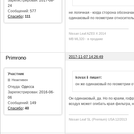
Зарегистрирован:
2017-08-
24
Сообщений:
577
не логичная - когда сторона обозначае
Спасибо
:
111
одинаковый по геометрии относитель
Nissan Leaf AZE0 X 2014
MB ML320 - в продаже
2017-11-07 14:26:49
Primrono
Участник
kovax⇓ пишет:
Неактивен
он же одинаковый по геометрии 
Откуда:
Одесса
Зарегистрирован:
2016-06-
06
Он одинаковый, да. Но по краям, гофр
Сообщений:
149
воздух может огибать края фильтра, н
Спасибо
:
40
Nissan Leaf SL (Premium) USA 12/2013