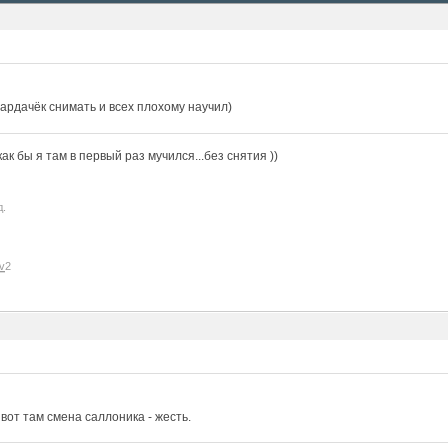
ардачёк снимать и всех плохому научил)
к бы я там в первый раз мучился...без снятия ))
д.
v
2
, вот там смена саллоника - жесть.