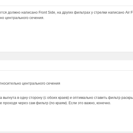
тся должно написано Front Side, на других фильтрах у стрелки написано Air Fl
но центрального сечения.
относительно центрального сечения
а выгнута в одну сторону (с обоих краев) и оптимально ставить фильтр раскры
е проходя через сам фильтр (по краям). Если это важно, конечно.