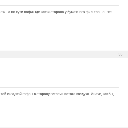
ow... а по сути пофик где какая сторона у бумажного фильтра - он же
33
той складкой гофры в сторону встречи потока воздуха. Иначе, как бы,