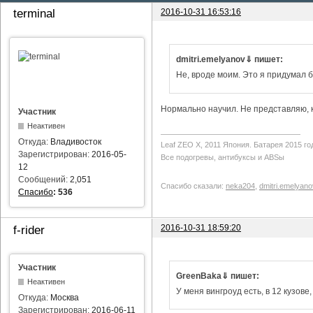
2016-10-31 16:53:16
terminal
dmitri.emelyanov⇓ пишет:
Не, вроде моим. Это я придумал б
Нормально научил. Не представляю, ка
Участник
Неактивен
Откуда:
Владивосток
Leaf ZEO Х, 2011 Япония. Батарея 2015 го
Зарегистрирован:
2016-05-
Все подогревы, антибуксы и ABSы
12
Сообщений:
2,051
Спасибо сказали:
neka204
,
dmitri.emelyano
Спасибо
:
536
2016-10-31 18:59:20
f-rider
Участник
GreenBaka⇓ пишет:
Неактивен
У меня вингроуд есть, в 12 кузове
Откуда:
Москва
Зарегистрирован:
2016-06-11