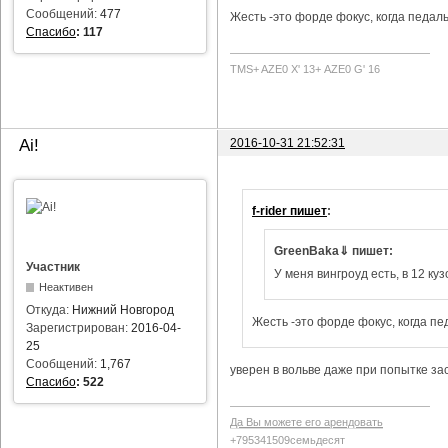
Сообщений:
477
Жесть -это форде фокус, когда педаль
Спасибо
:
117
TMS+ AZE0 Х' 13+ AZE0 G' 16
2016-10-31 21:52:31
Ai!
f-rider пишет
:
GreenBaka⇓ пишет:
Участник
У меня вингроуд есть, в 12 куз
Неактивен
Откуда:
Нижний Новгород
Жесть -это форде фокус, когда пе
Зарегистрирован:
2016-04-
25
Сообщений:
1,767
уверен в вольве даже при попытке за
Спасибо
:
522
Да Вы можете его арендовать
+795341509семьдесят