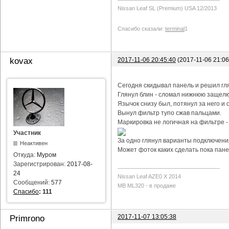
Nissan Leaf SL (Premium) USA 12/2013
Спасибо сказали:
terminal
1
2017-11-06 20:45:40
(2017-11-06 21:0
kovax
Сегодня скидывал панель и решил гл
Глянул блин - сломал нижнюю защелку
Язычок снизу был, потянул за него и о
Вынул фильтр тупо сжав пальцами.
Маркировка не логичная на фильтре -
Участник
За одно глянул варианты подключения
Неактивен
Может фоток каких сделать пока пане
Откуда:
Муром
Зарегистрирован:
2017-08-
24
Nissan Leaf AZE0 X 2014
Сообщений:
577
MB ML320 - в продаже
Спасибо
:
111
2017-11-07 13:05:38
Primrono