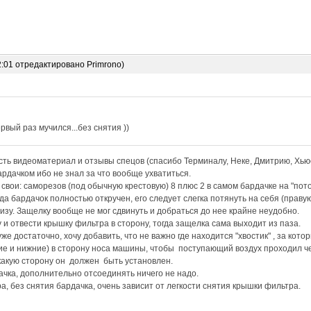
2:01 отредактировано Primrono)
рвый раз мучился...без снятия ))
ть видеоматериал и отзывы спецов (спасибо Терминалу, Неке, Дмитрию, Хьюс
рдачком ибо не знал за что вообще ухватиться.
вои: саморезов (под обычную крестовую) 8 плюс 2 в самом бардачке на "пот
да бардачок полностью откручен, его следует слегка потянуть на себя (праву
низу. Защелку вообще не мог сдвинуть и добраться до нее крайне неудобно.
 и отвести крышку фильтра в сторону, тогда защелка сама выходит из паза.
е достаточно, хочу добавить, что не важно где находится "хвостик" , за кото
е и нижние) в сторону носа машины, чтобы поступающий воздух проходил че
какую сторону он должен быть установлен.
ачка, дополнительно отсоединять ничего не надо.
а, без снятия бардачка, очень зависит от легкости снятия крышки фильтра.