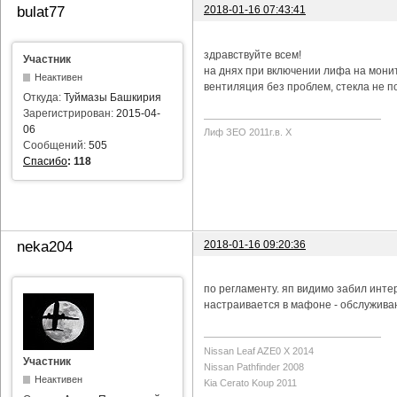
2018-01-16 07:43:41
bulat77
здравствуйте всем!
Участник
на днях при включении лифа на мони
Неактивен
вентиляция без проблем, стекла не п
Откуда:
Туймазы Башкирия
Зарегистрирован:
2015-04-
06
Лиф ЗЕО 2011г.в. Х
Сообщений:
505
Спасибо
:
118
2018-01-16 09:20:36
neka204
по регламенту. яп видимо забил инте
настраивается в мафоне - обслуживан
Nissan Leaf AZE0 X 2014
Участник
Nissan Pathfinder 2008
Неактивен
Kia Cerato Koup 2011