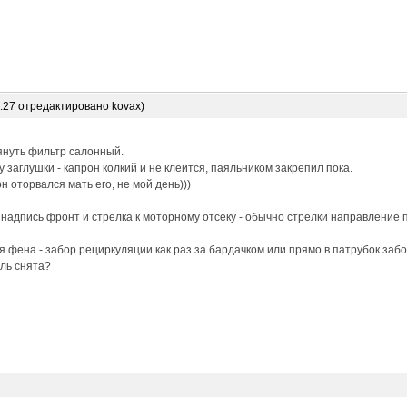
6:27 отредактировано kovax)
януть фильтр салонный.
 заглушки - капрон колкий и не клеится, паяльником закрепил пока.
н оторвался мать его, не мой день)))
 надпись фронт и стрелка к моторному отсеку - обычно стрелки направление 
 фена - забор рециркуляции как раз за бардачком или прямо в патрубок забо
ль снята?