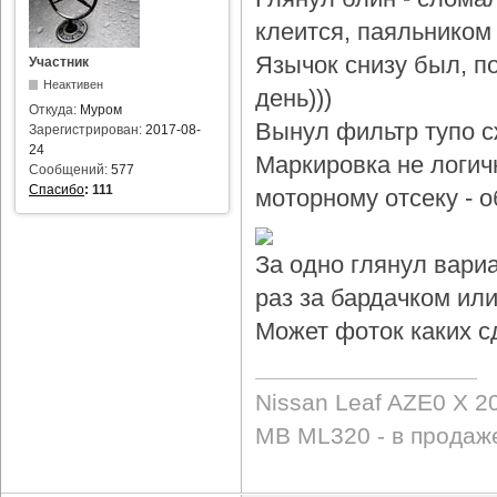
клеится, паяльником 
Язычок снизу был, по
Участник
Неактивен
день)))
Откуда:
Муром
Вынул фильтр тупо с
Зарегистрирован:
2017-08-
24
Маркировка не логичн
Сообщений:
577
Спасибо
:
111
моторному отсеку - 
За одно глянул вари
раз за бардачком или
Может фоток каких с
Nissan Leaf AZE0 X 2
MB ML320 - в продаж