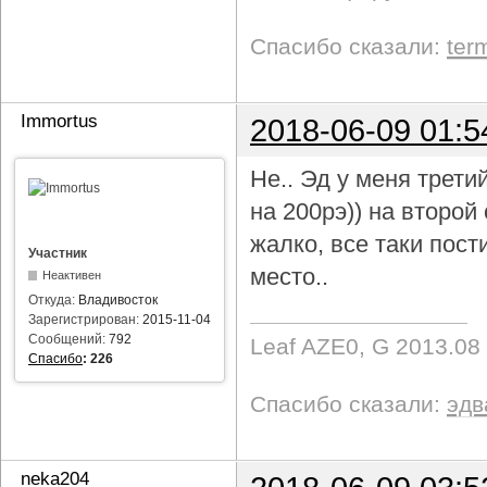
Спасибо сказали:
ter
Immortus
2018-06-09 01:5
Не.. Эд у меня трети
на 200рэ)) на второ
жалко, все таки пост
Участник
место..
Неактивен
Откуда:
Владивосток
Зарегистрирован:
2015-11-04
Сообщений:
792
Leaf AZE0, G 2013.08
Спасибо
:
226
Спасибо сказали:
эдв
neka204