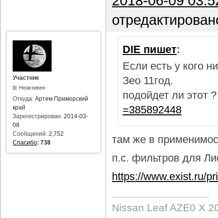
2018-06-09 03:5
отредактирован
DIE пишет
:
Если есть у кого 
Участник
Зео 11год.
Неактивен
подойдет ли этот 
Откуда:
Артем Приморский
=385892448
край
Зарегистрирован:
2014-03-
08
Сообщений:
2,752
там же в применимост
Спасибо
:
738
п.с. фильтров для Лиф
https://www.exist.ru/
Nissan Leaf AZE0 X 2