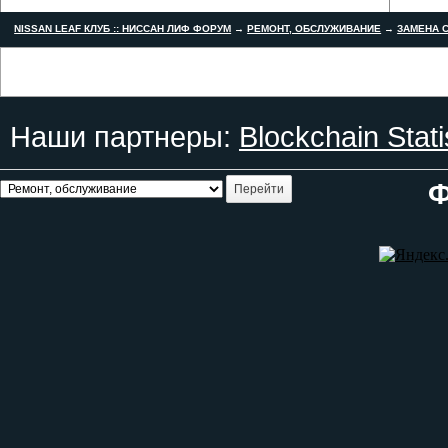
NISSAN LEAF КЛУБ :: НИССАН ЛИФ ФОРУМ
→
РЕМОНТ, ОБСЛУЖИВАНИЕ
→
ЗАМЕНА С
Наши партнеры:
Blockchain Stati
Ф