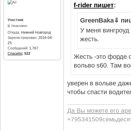
f-rider пишет
:
GreenBaka⇓ пи
Участник
Неактивен
У меня вингроуд 
Откуда:
Нижний Новгород
жесть.
Зарегистрирован:
2016-04-
25
Сообщений:
1,767
Спасибо
:
522
Жесть -это форде ф
вольво s60. Там в
уверен в вольве даж
чтобы спасти водител
Да Вы можете его ар
+795341509семьдеся