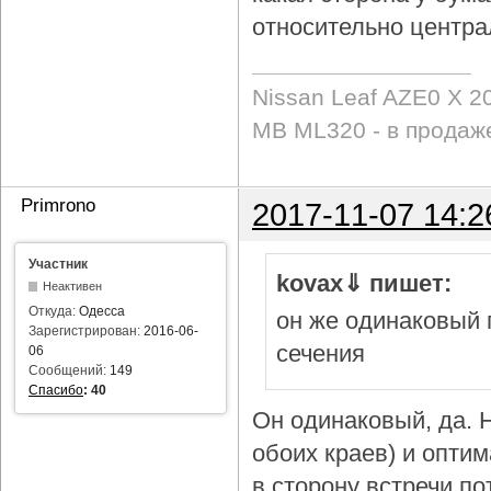
относительно центра
Nissan Leaf AZE0 X 2
MB ML320 - в продаж
Primrono
2017-11-07 14:2
Участник
kovax⇓ пишет:
Неактивен
Откуда:
Одесса
он же одинаковый 
Зарегистрирован:
2016-06-
сечения
06
Сообщений:
149
Спасибо
:
40
Он одинаковый, да. Н
обоих краев) и опти
в сторону встречи по