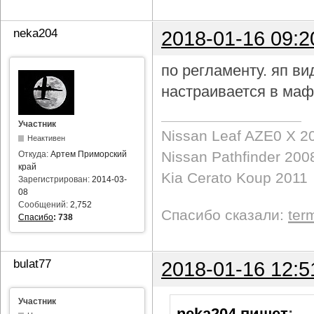
neka204
2018-01-16 09:2
по регламенту. яп в
настраивается в маф
Участник
Nissan Leaf AZE0 X 2
Неактивен
Nissan Pathfinder 200
Откуда:
Артем Приморский
край
Kia Cerato Koup 2011
Зарегистрирован:
2014-03-
08
Сообщений:
2,752
Спасибо сказали:
ter
Спасибо
:
738
bulat77
2018-01-16 12:5
Участник
neka204 пишет
: