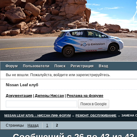
Форум
Пользователи
Поиск
Регистрация
Вход
Вы не вошли.
Пожалуйста, войдите или зарегистрируйтесь.
Nissan Leaf клуб
Документация
|
Дилеры Ниссан
|
Реклама на форуме
NISSAN LEAF КЛУБ :: НИССАН ЛИФ ФОРУМ
→
РЕМОНТ, ОБСЛУЖИВАНИЕ
→
ЗАМЕНА С
Страницы
Назад
1
2
Сообщений с 26 по 43 из 43