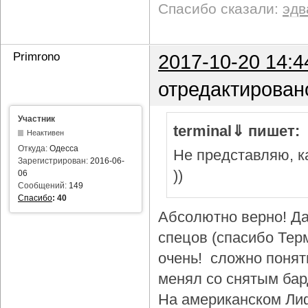
Спасибо сказали:
эдв
Primrono
2017-10-20 14:4
отредактирован
Участник
terminal⇓ пишет:
Неактивен
Откуда:
Одесса
Не представляю, ка
Зарегистрирован:
2016-06-
))
06
Сообщений:
149
Спасибо
:
40
Абсолютно верно! Да
спецов (спасибо Тер
очень! сложно понят
менял со снятым бар
На американском Лиф