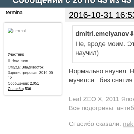
terminal
2016-10-31 16:5
dmitri.emelyanov
Не, вроде моим. Э
научил)
Участник
Неактивен
Откуда:
Владивосток
Нормально научил. Н
Зарегистрирован:
2016-05-
12
мучился...без снятия 
Сообщений:
2,051
Спасибо
:
536
Leaf ZEO Х, 2011 Япо
Все подогревы, анти
Спасибо сказали:
nek