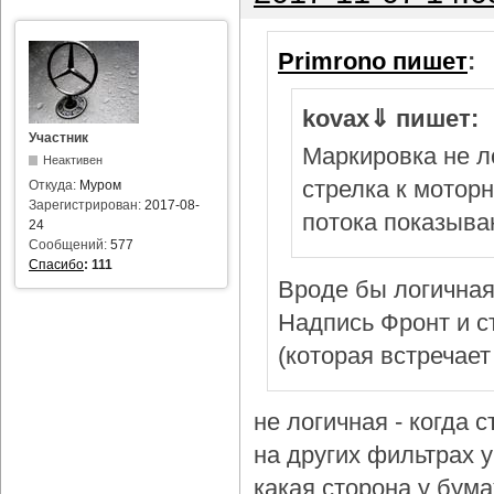
Primrono пишет
:
kovax⇓ пишет:
Участник
Маркировка не л
Неактивен
стрелка к мотор
Откуда:
Муром
Зарегистрирован:
2017-08-
потока показыва
24
Сообщений:
577
Спасибо
:
111
Вроде бы логичная
Надпись Фронт и с
(которая встречает
не логичная - когда 
на других фильтрах у 
какая сторона у бум