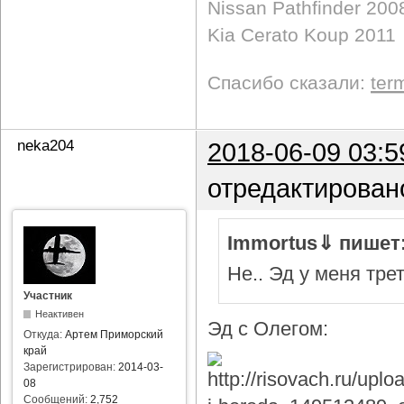
Nissan Pathfinder 200
Kia Cerato Koup 2011
Спасибо сказали:
ter
neka204
2018-06-09 03:5
отредактирован
Immortus⇓ пишет
Не.. Эд у меня тре
Участник
Неактивен
Эд с Олегом:
Откуда:
Артем Приморский
край
Зарегистрирован:
2014-03-
08
Сообщений:
2,752