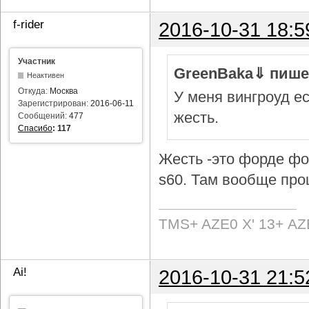
f-rider
2016-10-31 18:5
Участник
GreenBaka⇓ пише
Неактивен
Откуда:
Москва
У меня вингроуд ес
Зарегистрирован:
2016-06-11
жесть.
Сообщений:
477
Спасибо
:
117
Жесть -это форде фок
s60. Там вообще про
TMS+ AZE0 Х' 13+ AZ
Ai!
2016-10-31 21:5