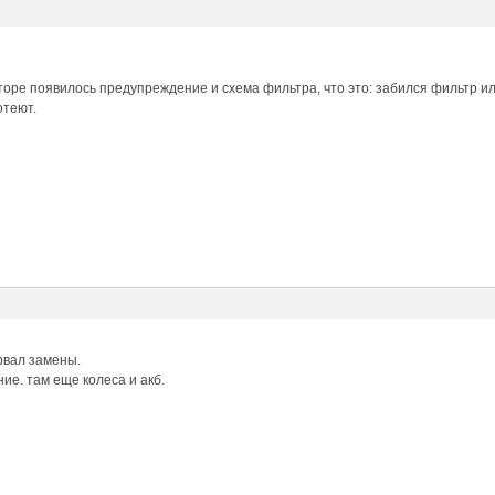
торе появилось предупреждение и схема фильтра, что это: забился фильтр 
отеют.
рвал замены.
ие. там еще колеса и акб.