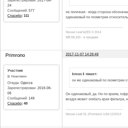
Зарегистрирован:
2017-08-
24
Сообщений:
577
не логичная - когда сторона обозначае
Спасибо
:
111
одинаковый по геометрии относитель
Nissan Leaf AZE0 X 2014
MB ML320 - в продаже
2017-11-07 14:26:49
Primrono
Участник
kovax⇓ пишет:
Неактивен
он же одинаковый по геометрии 
Откуда:
Одесса
Зарегистрирован:
2016-06-
06
Он одинаковый, да. Но по краям, гофр
Сообщений:
149
воздух может огибать края фильтра, н
Спасибо
:
40
Nissan Leaf SL (Premium) USA 12/2013