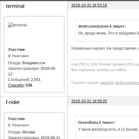
2016-10-31 16:53:16
terminal
dmitri.emelyanov⇓ пишет:
Не, вроде моим. Это я придумал б
Нормально научил. Не представляю, ка
Участник
Неактивен
Откуда:
Владивосток
Leaf ZEO Х, 2011 Япония. Батарея 2015 го
Зарегистрирован:
2016-05-
Все подогревы, антибуксы и ABSы
12
Сообщений:
2,051
Спасибо сказали:
neka204
,
dmitri.emelyano
Спасибо
:
536
2016-10-31 18:59:20
f-rider
Участник
GreenBaka⇓ пишет:
Неактивен
У меня вингроуд есть, в 12 кузове
Откуда:
Москва
Зарегистрирован:
2016-06-11