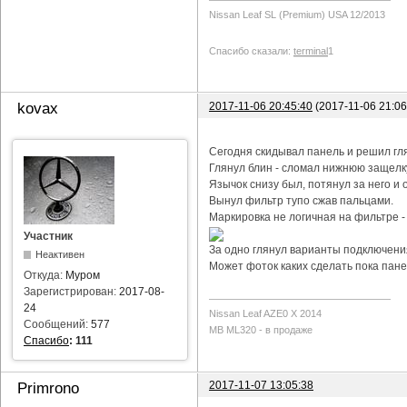
Nissan Leaf SL (Premium) USA 12/2013
Спасибо сказали:
terminal
1
2017-11-06 20:45:40
(2017-11-06 21:0
kovax
Сегодня скидывал панель и решил гл
Глянул блин - сломал нижнюю защелку
Язычок снизу был, потянул за него и о
Вынул фильтр тупо сжав пальцами.
Маркировка не логичная на фильтре -
Участник
За одно глянул варианты подключения
Неактивен
Может фоток каких сделать пока пане
Откуда:
Муром
Зарегистрирован:
2017-08-
24
Nissan Leaf AZE0 X 2014
Сообщений:
577
MB ML320 - в продаже
Спасибо
:
111
2017-11-07 13:05:38
Primrono