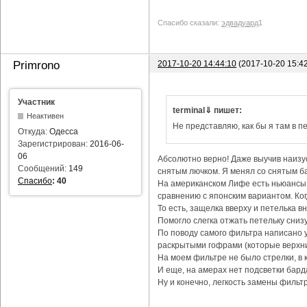
Спасибо сказали:
эдвадуард
1
2017-10-20 14:44:10
(2017-10-20 15:4
Primrono
Участник
terminal⇓ пишет:
Неактивен
Не представляю, как бы я там в пе
Откуда:
Одесса
Зарегистрирован:
2016-06-
06
Абсолютно верно! Даже выучив наизус
Сообщений:
149
снятым лючком. Я менял со снятым ба
Спасибо
:
40
На американском Лифе есть ньюансы с
сравнению с японским вариантом. Ког
То есть, защелка вверху и петелька в
Помогло слегка отжать петельку снизу
По поводу самого фильтра написано уж
раскрытыми гофрами (которые верхни
На моем фильтре не было стрелки, в 
И еще, на амерах нет подсветки бард
Ну и конечно, легкость замены фильтр