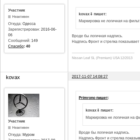
Участник
kovax⇓ пишет:
Неактивен
Маркировка не логичная на фильт
Откуда:
Одесса
Зарегистрирован:
2016-06-
06
Вроде бы логичная надпись.
Сообщений:
149
Надпись Фронт и стрелка показывает 
Спасибо
:
40
Nissan Leaf SL (Premium) USA 12/2013
2017-11-07 14:08:27
kovax
Primrono пишет
:
kovax⇓ пишет:
Маркировка не логичная на фи
Участник
Неактивен
Вроде бы логичная надпись.
Откуда:
Муром
Надпись Фронт и стрелка показыва