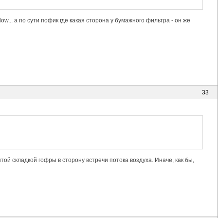
ow... а по сути пофик где какая сторона у бумажного фильтра - он же
33
той складкой гофры в сторону встречи потока воздуха. Иначе, как бы,