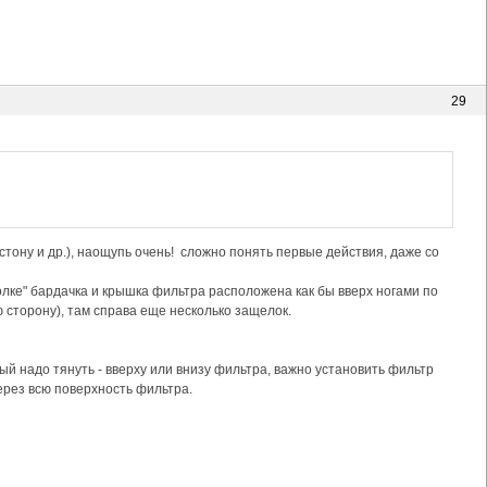
29
тону и др.), наощупь очень! сложно понять первые действия, даже со
олке" бардачка и крышка фильтра расположена как бы вверх ногами по
ю сторону), там справа еще несколько защелок.
рый надо тянуть - вверху или внизу фильтра, важно установить фильтр
рез всю поверхность фильтра.