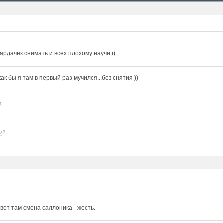
ардачёк снимать и всех плохому научил)
к бы я там в первый раз мучился...без снятия ))
д.
v
2
, вот там смена саллоника - жесть.