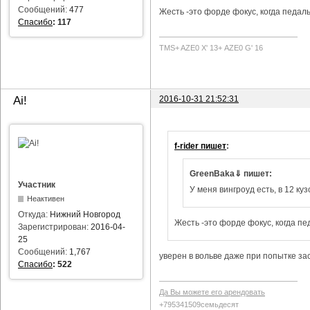
Сообщений:
477
Жесть -это форде фокус, когда педаль
Спасибо
:
117
TMS+ AZE0 Х' 13+ AZE0 G' 16
2016-10-31 21:52:31
Ai!
f-rider пишет
:
GreenBaka⇓ пишет:
Участник
У меня вингроуд есть, в 12 куз
Неактивен
Откуда:
Нижний Новгород
Жесть -это форде фокус, когда пе
Зарегистрирован:
2016-04-
25
Сообщений:
1,767
уверен в вольве даже при попытке за
Спасибо
:
522
Да Вы можете его арендовать
+795341509семьдесят