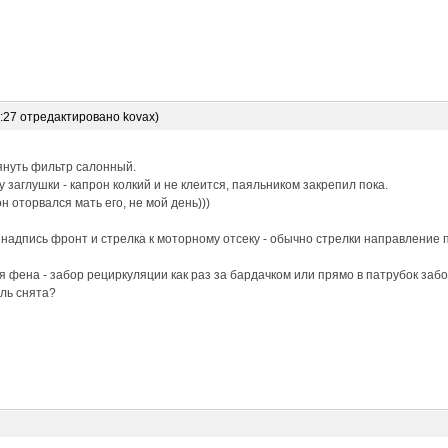
6:27 отредактировано kovax)
януть фильтр салонный.
 заглушки - капрон колкий и не клеится, паяльником закрепил пока.
н оторвался мать его, не мой день)))
 надпись фронт и стрелка к моторному отсеку - обычно стрелки направление 
 фена - забор рециркуляции как раз за бардачком или прямо в патрубок забо
ль снята?