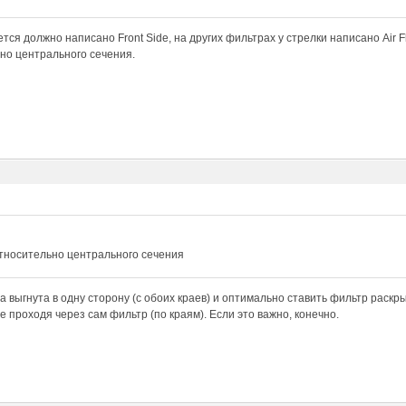
тся должно написано Front Side, на других фильтрах у стрелки написано Air Fl
но центрального сечения.
относительно центрального сечения
а выгнута в одну сторону (с обоих краев) и оптимально ставить фильтр раскры
е проходя через сам фильтр (по краям). Если это важно, конечно.