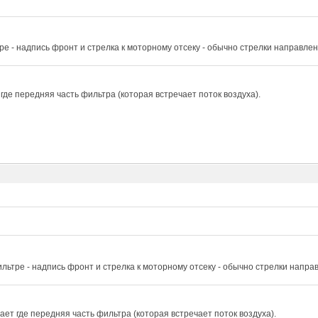
ре - надпись фронт и стрелка к моторному отсеку - обычно стрелки направле
где передняя часть фильтра (которая встречает поток воздуха).
льтре - надпись фронт и стрелка к моторному отсеку - обычно стрелки напра
ет где передняя часть фильтра (которая встречает поток воздуха).