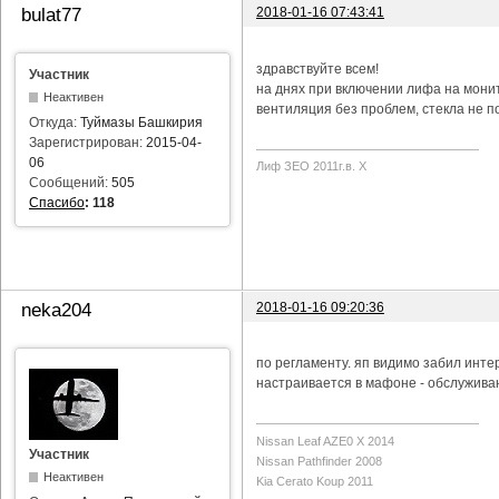
2018-01-16 07:43:41
bulat77
здравствуйте всем!
Участник
на днях при включении лифа на мони
Неактивен
вентиляция без проблем, стекла не п
Откуда:
Туймазы Башкирия
Зарегистрирован:
2015-04-
06
Лиф ЗЕО 2011г.в. Х
Сообщений:
505
Спасибо
:
118
2018-01-16 09:20:36
neka204
по регламенту. яп видимо забил инте
настраивается в мафоне - обслуживан
Nissan Leaf AZE0 X 2014
Участник
Nissan Pathfinder 2008
Неактивен
Kia Cerato Koup 2011