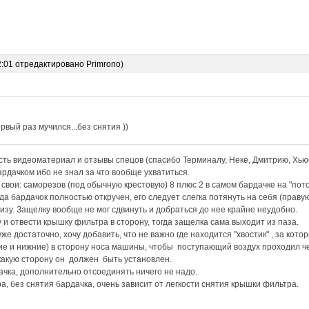
2:01 отредактировано Primrono)
рвый раз мучился...без снятия ))
ть видеоматериал и отзывы спецов (спасибо Терминалу, Неке, Дмитрию, Хьюс
рдачком ибо не знал за что вообще ухватиться.
вои: саморезов (под обычную крестовую) 8 плюс 2 в самом бардачке на "пот
да бардачок полностью откручен, его следует слегка потянуть на себя (праву
низу. Защелку вообще не мог сдвинуть и добраться до нее крайне неудобно.
 и отвести крышку фильтра в сторону, тогда защелка сама выходит из паза.
е достаточно, хочу добавить, что не важно где находится "хвостик" , за кото
е и нижние) в сторону носа машины, чтобы поступающий воздух проходил че
какую сторону он должен быть установлен.
ачка, дополнительно отсоединять ничего не надо.
а, без снятия бардачка, очень зависит от легкости снятия крышки фильтра.