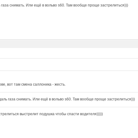
 газа снимать. Или ещё в вольво s60. Там вообще проще застрелиться)))
ове, вот там смена саллоника - жесть.
даль газа снимать. Или ещё в вольво s60. Там вообще проще застрелиться)))
стрелиться выстрелит подушка чтобы спасти водителя)))))