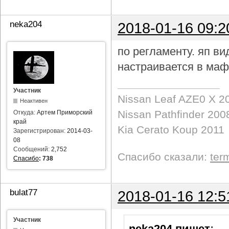
neka204
2018-01-16 09:2
по регламенту. яп в
настраивается в маф
Участник
Nissan Leaf AZE0 X 2
Неактивен
Nissan Pathfinder 200
Откуда:
Артем Приморский
край
Kia Cerato Koup 2011
Зарегистрирован:
2014-03-
08
Сообщений:
2,752
Спасибо сказали:
ter
Спасибо
:
738
bulat77
2018-01-16 12:5
Участник
neka204 пишет
: