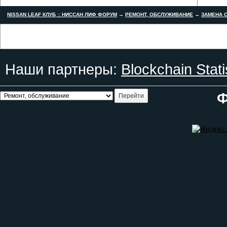
NISSAN LEAF КЛУБ :: НИССАН ЛИФ ФОРУМ
→
РЕМОНТ, ОБСЛУЖИВАНИЕ
→
ЗАМЕНА С
Наши партнеры:
Blockchain Stati
Ф