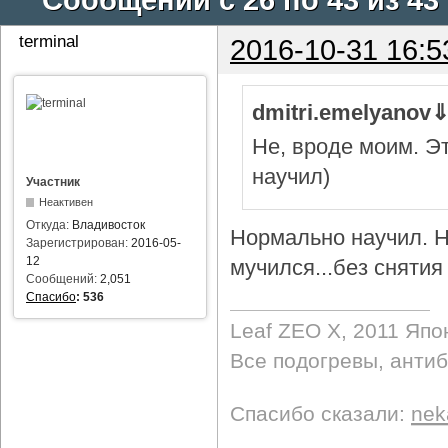
terminal
2016-10-31 16:5
dmitri.emelyanov
Не, вроде моим. Э
научил)
Участник
Неактивен
Откуда:
Владивосток
Нормально научил. Н
Зарегистрирован:
2016-05-
12
мучился...без снятия 
Сообщений:
2,051
Спасибо
:
536
Leaf ZEO Х, 2011 Япо
Все подогревы, анти
Спасибо сказали:
nek