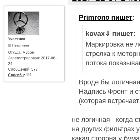
Primrono пишет
:
kovax⇓ пишет:
Участник
Маркировка не л
Неактивен
стрелка к мотор
Откуда:
Муром
Зарегистрирован:
2017-08-
потока показыва
24
Сообщений:
577
Спасибо
:
111
Вроде бы логичная
Надпись Фронт и с
(которая встречает
не логичная - когда 
на других фильтрах у 
какая сторона у бум