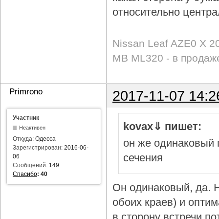
относительно центра
Nissan Leaf AZE0 X 2
MB ML320 - в продаж
Primrono
2017-11-07 14:2
Участник
kovax⇓ пишет:
Неактивен
Откуда:
Одесса
он же одинаковый 
Зарегистрирован:
2016-06-
сечения
06
Сообщений:
149
Спасибо
:
40
Он одинаковый, да. Н
обоих краев) и опти
в сторону встречи по