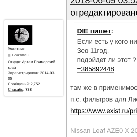
2018-06-09 03:5
отредактирован
DIE пишет
:
Если есть у кого 
Участник
Зео 11год.
Неактивен
подойдет ли этот 
Откуда:
Артем Приморский
=385892448
край
Зарегистрирован:
2014-03-
08
Сообщений:
2,752
там же в применимост
Спасибо
:
738
п.с. фильтров для Лиф
https://www.exist.ru/
Nissan Leaf AZE0 X 2