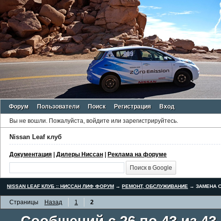
Форум
Пользователи
Поиск
Регистрация
Вход
Вы не вошли.
Пожалуйста, войдите или зарегистрируйтесь.
Nissan Leaf клуб
Документация
|
Дилеры Ниссан
|
Реклама на форуме
NISSAN LEAF КЛУБ :: НИССАН ЛИФ ФОРУМ
→
РЕМОНТ, ОБСЛУЖИВАНИЕ
→
ЗАМЕНА С
Страницы
Назад
1
2
Сообщений с 26 по 43 из 43