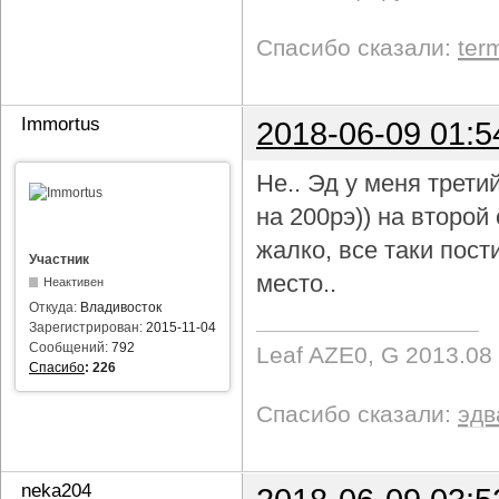
Спасибо сказали:
ter
Immortus
2018-06-09 01:5
Не.. Эд у меня трети
на 200рэ)) на второ
жалко, все таки пост
Участник
место..
Неактивен
Откуда:
Владивосток
Зарегистрирован:
2015-11-04
Сообщений:
792
Leaf AZE0, G 2013.08
Спасибо
:
226
Спасибо сказали:
эдв
neka204