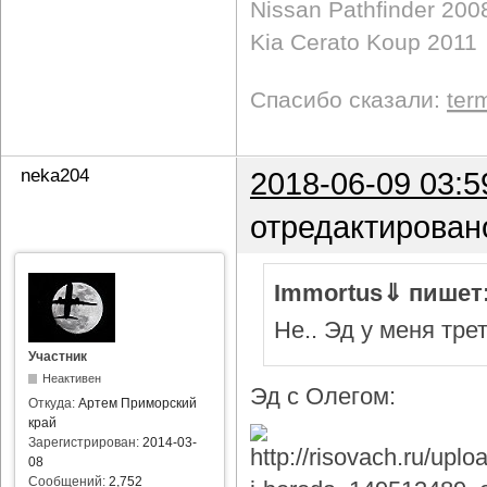
Nissan Pathfinder 200
Kia Cerato Koup 2011
Спасибо сказали:
ter
neka204
2018-06-09 03:5
отредактирован
Immortus⇓ пишет
Не.. Эд у меня тре
Участник
Неактивен
Эд с Олегом:
Откуда:
Артем Приморский
край
Зарегистрирован:
2014-03-
08
Сообщений:
2,752