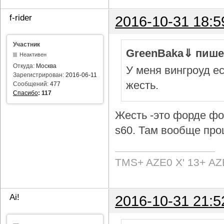
f-rider
2016-10-31 18:5
Участник
GreenBaka⇓ пише
Неактивен
Откуда:
Москва
У меня вингроуд ес
Зарегистрирован:
2016-06-11
жесть.
Сообщений:
477
Спасибо
:
117
Жесть -это форде фок
s60. Там вообще про
TMS+ AZE0 Х' 13+ AZ
Ai!
2016-10-31 21:5