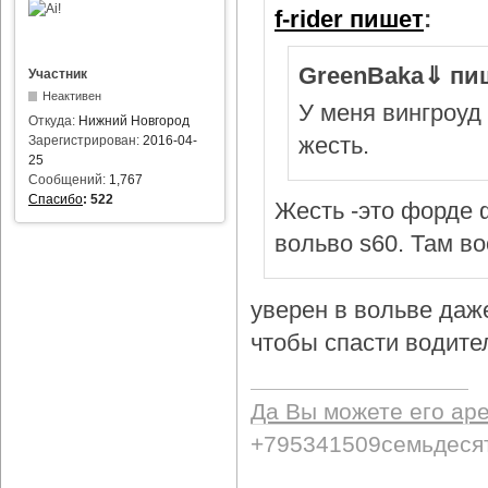
f-rider пишет
:
GreenBaka⇓ пи
Участник
Неактивен
У меня вингроуд 
Откуда:
Нижний Новгород
жесть.
Зарегистрирован:
2016-04-
25
Сообщений:
1,767
Спасибо
:
522
Жесть -это форде ф
вольво s60. Там в
уверен в вольве даж
чтобы спасти водител
Да Вы можете его ар
+795341509семьдеся