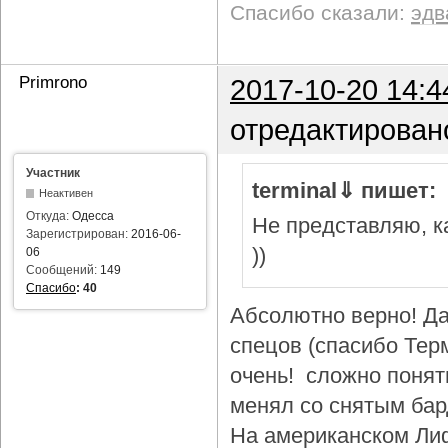
Спасибо сказали:
эдв
Primrono
2017-10-20 14:4
отредактирован
Участник
terminal⇓ пишет:
Неактивен
Откуда:
Одесса
Не представляю, ка
Зарегистрирован:
2016-06-
))
06
Сообщений:
149
Спасибо
:
40
Абсолютно верно! Да
спецов (спасибо Тер
очень! сложно понят
менял со снятым бар
На американском Лиф