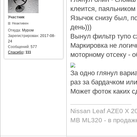
клеится, паяльником 
Язычок снизу был, по
Участник
Неактивен
день)))
Откуда:
Муром
Вынул фильтр тупо с
Зарегистрирован:
2017-08-
24
Маркировка не логичн
Сообщений:
577
Спасибо
:
111
моторному отсеку - 
За одно глянул вари
раз за бардачком или
Может фоток каких с
Nissan Leaf AZE0 X 2
MB ML320 - в продаж