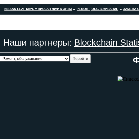
NISSAN LEAF КЛУБ :: НИССАН ЛИФ ФОРУМ
→
РЕМОНТ, ОБСЛУЖИВАНИЕ
→
ЗАМЕНА С
Наши партнеры:
Blockchain Stati
Ф