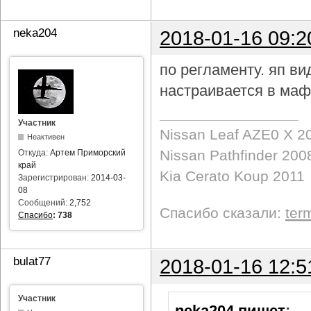
neka204
2018-01-16 09:2
по регламенту. яп в
настраивается в маф
Участник
Nissan Leaf AZE0 X 2
Неактивен
Nissan Pathfinder 200
Откуда:
Артем Приморский
край
Kia Cerato Koup 2011
Зарегистрирован:
2014-03-
08
Сообщений:
2,752
Спасибо сказали:
ter
Спасибо
:
738
bulat77
2018-01-16 12:5
Участник
neka204 пишет
: