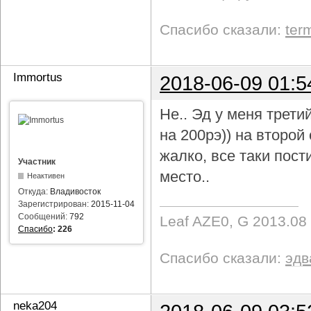
Спасибо сказали:
ter
Immortus
2018-06-09 01:5
Не.. Эд у меня трети
на 200рэ)) на второ
жалко, все таки пост
Участник
место..
Неактивен
Откуда:
Владивосток
Зарегистрирован:
2015-11-04
Сообщений:
792
Leaf AZE0, G 2013.08
Спасибо
:
226
Спасибо сказали:
эдв
neka204