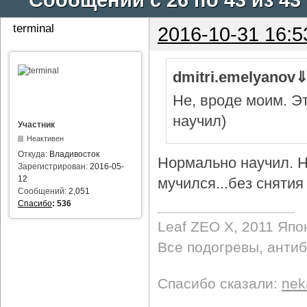
terminal
2016-10-31 16:5
dmitri.emelyanov
Не, вроде моим. Э
научил)
Участник
Неактивен
Откуда:
Владивосток
Нормально научил. Н
Зарегистрирован:
2016-05-
12
мучился...без снятия 
Сообщений:
2,051
Спасибо
:
536
Leaf ZEO Х, 2011 Япо
Все подогревы, анти
Спасибо сказали:
nek