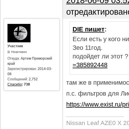
2018-06-09 03:5
отредактирован
DIE пишет
:
Если есть у кого 
Участник
Зео 11год.
Неактивен
подойдет ли этот 
Откуда:
Артем Приморский
=385892448
край
Зарегистрирован:
2014-03-
08
Сообщений:
2,752
там же в применимост
Спасибо
:
738
п.с. фильтров для Лиф
https://www.exist.ru/
Nissan Leaf AZE0 X 2