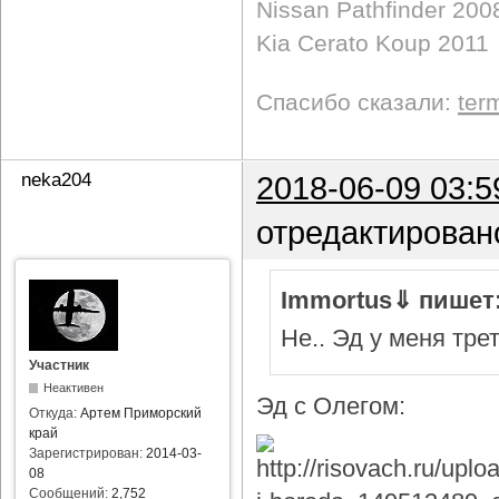
Nissan Pathfinder 200
Kia Cerato Koup 2011
Спасибо сказали:
ter
neka204
2018-06-09 03:5
отредактирован
Immortus⇓ пишет
Не.. Эд у меня тре
Участник
Неактивен
Эд с Олегом:
Откуда:
Артем Приморский
край
Зарегистрирован:
2014-03-
08
Сообщений:
2,752