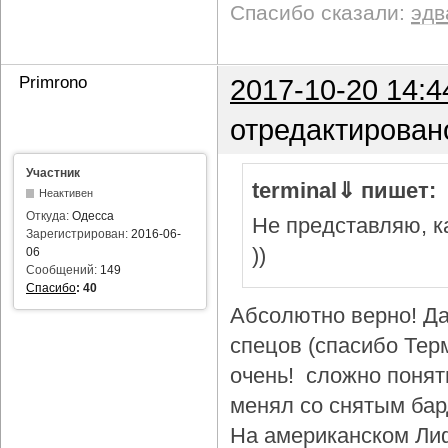
Спасибо сказали:
эдв
Primrono
2017-10-20 14:4
отредактирован
Участник
terminal⇓ пишет:
Неактивен
Откуда:
Одесса
Не представляю, ка
Зарегистрирован:
2016-06-
))
06
Сообщений:
149
Спасибо
:
40
Абсолютно верно! Да
спецов (спасибо Тер
очень! сложно понят
менял со снятым бар
На американском Лиф