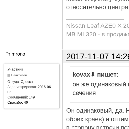
относительно центра
Nissan Leaf AZE0 X 2
MB ML320 - в продаж
Primrono
2017-11-07 14:2
Участник
kovax⇓ пишет:
Неактивен
Откуда:
Одесса
он же одинаковый 
Зарегистрирован:
2016-06-
сечения
06
Сообщений:
149
Спасибо
:
40
Он одинаковый, да. Н
обоих краев) и опти
в сторону встречи по