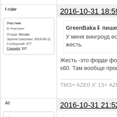
f-rider
2016-10-31 18:5
Участник
GreenBaka⇓ пише
Неактивен
Откуда:
Москва
У меня вингроуд ес
Зарегистрирован:
2016-06-11
жесть.
Сообщений:
477
Спасибо
:
117
Жесть -это форде фок
s60. Там вообще про
TMS+ AZE0 Х' 13+ AZ
Ai!
2016-10-31 21:5