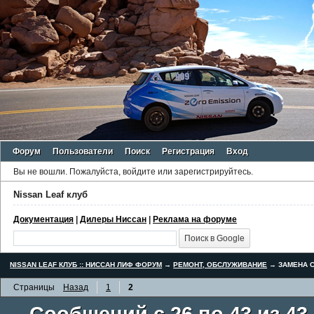
Форум
Пользователи
Поиск
Регистрация
Вход
Вы не вошли.
Пожалуйста, войдите или зарегистрируйтесь.
Nissan Leaf клуб
Документация
|
Дилеры Ниссан
|
Реклама на форуме
NISSAN LEAF КЛУБ :: НИССАН ЛИФ ФОРУМ
→
РЕМОНТ, ОБСЛУЖИВАНИЕ
→
ЗАМЕНА С
Страницы
Назад
1
2
Сообщений с 26 по 43 из 43