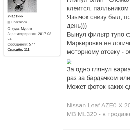
клеится, паяльником 
Язычок снизу был, по
Участник
Неактивен
день)))
Откуда:
Муром
Вынул фильтр тупо с
Зарегистрирован:
2017-08-
24
Маркировка не логичн
Сообщений:
577
Спасибо
:
111
моторному отсеку - 
За одно глянул вари
раз за бардачком или
Может фоток каких с
Nissan Leaf AZE0 X 2
MB ML320 - в продаж