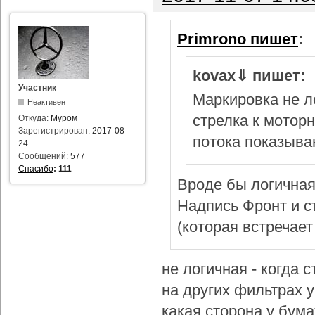
Primrono пишет
:
kovax⇓ пишет:
Участник
Маркировка не л
Неактивен
стрелка к мотор
Откуда:
Муром
Зарегистрирован:
2017-08-
потока показыва
24
Сообщений:
577
Спасибо
:
111
Вроде бы логичная
Надпись Фронт и с
(которая встречает
не логичная - когда 
на других фильтрах у 
какая сторона у бум