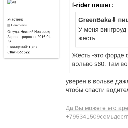
f-rider пишет
:
GreenBaka⇓ пи
Участник
Неактивен
У меня вингроуд 
Откуда:
Нижний Новгород
жесть.
Зарегистрирован:
2016-04-
25
Сообщений:
1,767
Спасибо
:
522
Жесть -это форде ф
вольво s60. Там в
уверен в вольве даж
чтобы спасти водител
Да Вы можете его ар
+795341509семьдеся