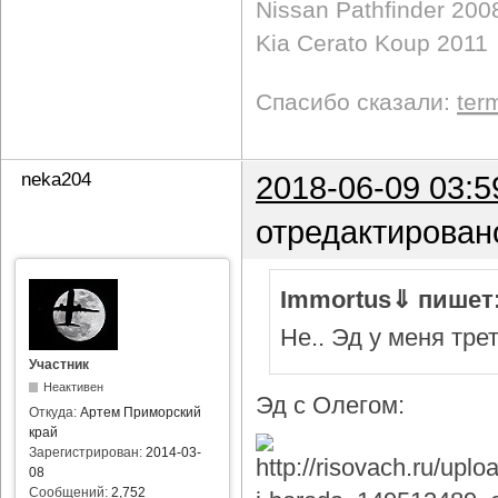
Nissan Pathfinder 200
Kia Cerato Koup 2011
Спасибо сказали:
ter
neka204
2018-06-09 03:5
отредактирован
Immortus⇓ пишет
Не.. Эд у меня тре
Участник
Неактивен
Эд с Олегом:
Откуда:
Артем Приморский
край
Зарегистрирован:
2014-03-
08
Сообщений:
2,752