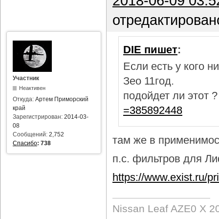
2018-06-09 03:5
отредактирован
DIE пишет
:
Если есть у кого 
Участник
Зео 11год.
Неактивен
подойдет ли этот 
Откуда:
Артем Приморский
=385892448
край
Зарегистрирован:
2014-03-
08
Сообщений:
2,752
там же в применимост
Спасибо
:
738
п.с. фильтров для Лиф
https://www.exist.ru/
Nissan Leaf AZE0 X 2