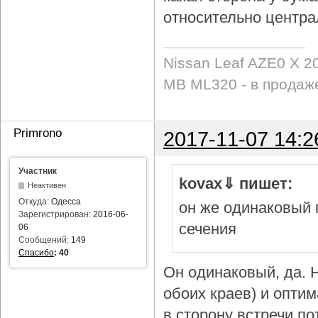
относительно центра
Nissan Leaf AZE0 X 2
MB ML320 - в продаж
Primrono
2017-11-07 14:2
Участник
kovax⇓ пишет:
Неактивен
Откуда:
Одесса
он же одинаковый 
Зарегистрирован:
2016-06-
сечения
06
Сообщений:
149
Спасибо
:
40
Он одинаковый, да. Н
обоих краев) и опти
в сторону встречи по