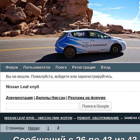
Форум
Пользователи
Поиск
Регистрация
Вход
Вы не вошли.
Пожалуйста, войдите или зарегистрируйтесь.
Nissan Leaf клуб
Документация
|
Дилеры Ниссан
|
Реклама на форуме
NISSAN LEAF КЛУБ :: НИССАН ЛИФ ФОРУМ
→
РЕМОНТ, ОБСЛУЖИВАНИЕ
→
ЗАМЕНА С
Страницы
Назад
1
2
Сообщений с 26 по 43 из 43