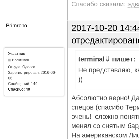
Спасибо сказали:
эдв
Primrono
2017-10-20 14:4
отредактирован
Участник
terminal⇓ пишет:
Неактивен
Откуда:
Одесса
Не представляю, ка
Зарегистрирован:
2016-06-
))
06
Сообщений:
149
Спасибо
:
40
Абсолютно верно! Да
спецов (спасибо Тер
очень! сложно понят
менял со снятым бар
На американском Лиф