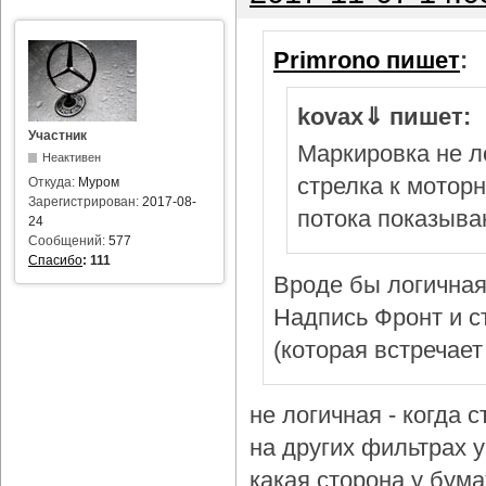
Primrono пишет
:
kovax⇓ пишет:
Участник
Маркировка не л
Неактивен
стрелка к мотор
Откуда:
Муром
Зарегистрирован:
2017-08-
потока показыва
24
Сообщений:
577
Спасибо
:
111
Вроде бы логичная
Надпись Фронт и с
(которая встречает
не логичная - когда 
на других фильтрах у 
какая сторона у бум