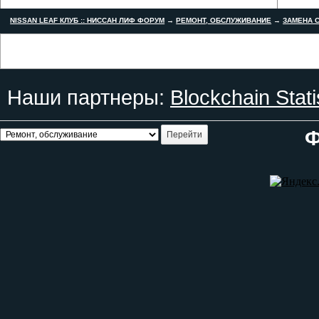
NISSAN LEAF КЛУБ :: НИССАН ЛИФ ФОРУМ
→
РЕМОНТ, ОБСЛУЖИВАНИЕ
→
ЗАМЕНА С
Наши партнеры:
Blockchain Stati
Ф