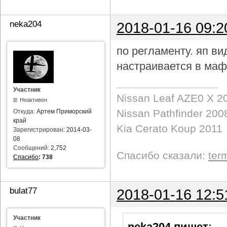
neka204
2018-01-16 09:2
по регламенту. яп в
настраивается в маф
Участник
Nissan Leaf AZE0 X 2
Неактивен
Nissan Pathfinder 200
Откуда:
Артем Приморский
край
Kia Cerato Koup 2011
Зарегистрирован:
2014-03-
08
Сообщений:
2,752
Спасибо сказали:
ter
Спасибо
:
738
bulat77
2018-01-16 12:5
Участник
neka204 пишет
: