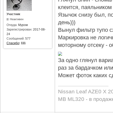
клеится, паяльником 
Язычок снизу был, по
Участник
Неактивен
день)))
Откуда:
Муром
Вынул фильтр тупо с
Зарегистрирован:
2017-08-
24
Маркировка не логичн
Сообщений:
577
Спасибо
:
111
моторному отсеку - 
За одно глянул вари
раз за бардачком или
Может фоток каких с
Nissan Leaf AZE0 X 2
MB ML320 - в продаж