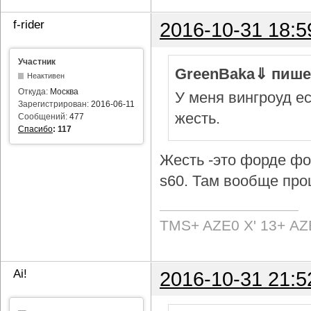
f-rider
2016-10-31 18:5
Участник
GreenBaka⇓ пише
Неактивен
Откуда:
Москва
У меня вингроуд ес
Зарегистрирован:
2016-06-11
жесть.
Сообщений:
477
Спасибо
:
117
Жесть -это форде фок
s60. Там вообще про
TMS+ AZE0 Х' 13+ AZ
Ai!
2016-10-31 21:5