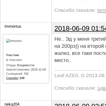
Спасибо сказали:
ter
Immortus
2018-06-09 01:5
Не.. Эд у меня трети
на 200рэ)) на второ
жалко, все таки пост
Участник
место..
Неактивен
Откуда:
Владивосток
Зарегистрирован:
2015-11-04
Сообщений:
792
Leaf AZE0, G 2013.08
Спасибо
:
226
Спасибо сказали:
эдв
neka204