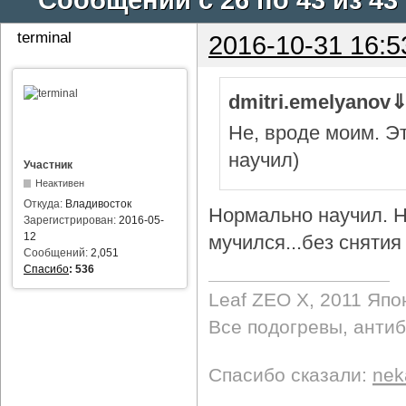
terminal
2016-10-31 16:5
dmitri.emelyanov
Не, вроде моим. Э
научил)
Участник
Неактивен
Откуда:
Владивосток
Нормально научил. Н
Зарегистрирован:
2016-05-
12
мучился...без снятия 
Сообщений:
2,051
Спасибо
:
536
Leaf ZEO Х, 2011 Япо
Все подогревы, анти
Спасибо сказали:
nek