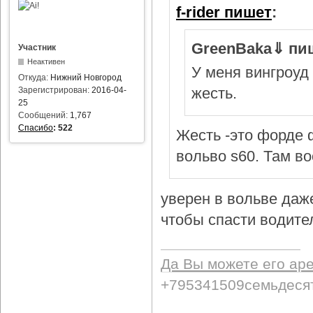
f-rider пишет
:
GreenBaka⇓ пи
Участник
Неактивен
У меня вингроуд 
Откуда:
Нижний Новгород
жесть.
Зарегистрирован:
2016-04-
25
Сообщений:
1,767
Спасибо
:
522
Жесть -это форде ф
вольво s60. Там в
уверен в вольве даж
чтобы спасти водител
Да Вы можете его ар
+795341509семьдеся