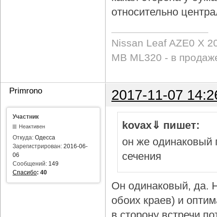
относительно центра
Nissan Leaf AZE0 X 2
MB ML320 - в продаж
Primrono
2017-11-07 14:2
Участник
kovax⇓ пишет:
Неактивен
Откуда:
Одесса
он же одинаковый 
Зарегистрирован:
2016-06-
сечения
06
Сообщений:
149
Спасибо
:
40
Он одинаковый, да. Н
обоих краев) и опти
в сторону встречи по