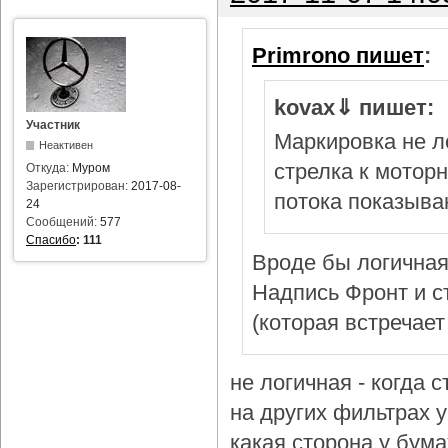
Primrono пишет
:
kovax⇓ пишет:
Участник
Маркировка не л
Неактивен
стрелка к мотор
Откуда:
Муром
Зарегистрирован:
2017-08-
потока показыва
24
Сообщений:
577
Спасибо
:
111
Вроде бы логичная
Надпись Фронт и с
(которая встречает
не логичная - когда 
на других фильтрах у 
какая сторона у бум