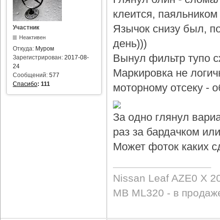
клеится, паяльником 
Язычок снизу был, по
Участник
Неактивен
день)))
Откуда:
Муром
Вынул фильтр тупо с
Зарегистрирован:
2017-08-
24
Маркировка не логичн
Сообщений:
577
Спасибо
:
111
моторному отсеку - 
За одно глянул вари
раз за бардачком или
Может фоток каких с
Nissan Leaf AZE0 X 2
MB ML320 - в продаж