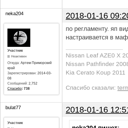
neka204
2018-01-16 09:2
по регламенту. яп в
настраивается в маф
Участник
Nissan Leaf AZE0 X 2
Неактивен
Nissan Pathfinder 200
Откуда:
Артем Приморский
край
Kia Cerato Koup 2011
Зарегистрирован:
2014-03-
08
Сообщений:
2,752
Спасибо сказали:
ter
Спасибо
:
738
bulat77
2018-01-16 12:5
Участник
neka204 пишет
: