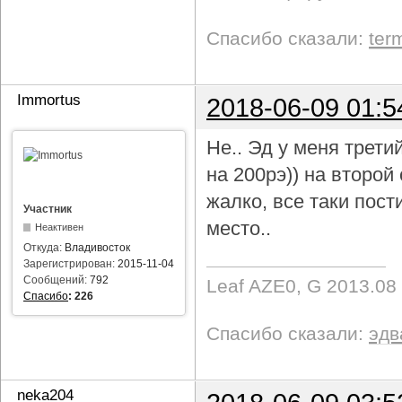
Спасибо сказали:
ter
Immortus
2018-06-09 01:5
Не.. Эд у меня трети
на 200рэ)) на второ
жалко, все таки пост
Участник
место..
Неактивен
Откуда:
Владивосток
Зарегистрирован:
2015-11-04
Сообщений:
792
Leaf AZE0, G 2013.08
Спасибо
:
226
Спасибо сказали:
эдв
neka204