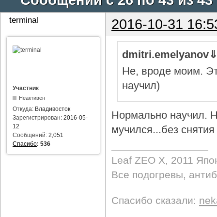
terminal
2016-10-31 16:5
dmitri.emelyanov
Не, вроде моим. Э
научил)
Участник
Неактивен
Откуда:
Владивосток
Нормально научил. Н
Зарегистрирован:
2016-05-
12
мучился...без снятия 
Сообщений:
2,051
Спасибо
:
536
Leaf ZEO Х, 2011 Япо
Все подогревы, анти
Спасибо сказали:
nek