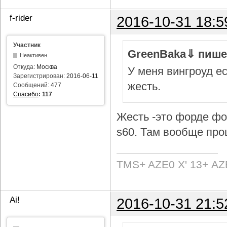
f-rider
2016-10-31 18:5
Участник
GreenBaka⇓ пише
Неактивен
Откуда:
Москва
У меня вингроуд ес
Зарегистрирован:
2016-06-11
жесть.
Сообщений:
477
Спасибо
:
117
Жесть -это форде фок
s60. Там вообще про
TMS+ AZE0 Х' 13+ AZ
Ai!
2016-10-31 21:5