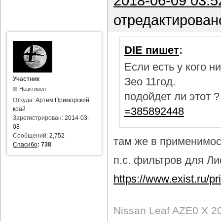
2018-06-09 03:5
отредактирован
DIE пишет
:
Если есть у кого 
Участник
Зео 11год.
Неактивен
подойдет ли этот 
Откуда:
Артем Приморский
=385892448
край
Зарегистрирован:
2014-03-
08
Сообщений:
2,752
там же в применимост
Спасибо
:
738
п.с. фильтров для Лиф
https://www.exist.ru/
Nissan Leaf AZE0 X 2