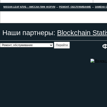
NISSAN LEAF КЛУБ :: НИССАН ЛИФ ФОРУМ
→
РЕМОНТ, ОБСЛУЖИВАНИЕ
→
ЗАМЕНА С
Наши партнеры:
Blockchain Stati
Ф