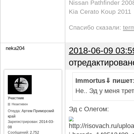
Nissan Pathfinder 200
Kia Cerato Koup 2011
Спасибо сказали:
ter
neka204
2018-06-09 03:5
отредактирован
Immortus⇓ пишет
Не.. Эд у меня тре
Участник
Неактивен
Эд с Олегом:
Откуда:
Артем Приморский
край
Зарегистрирован:
2014-03-
08
Сообщений:
2,752