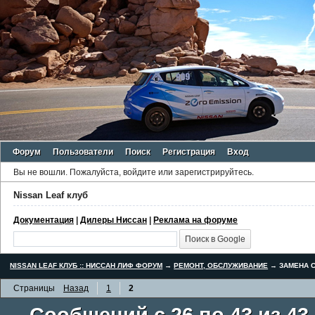
Форум
Пользователи
Поиск
Регистрация
Вход
Вы не вошли.
Пожалуйста, войдите или зарегистрируйтесь.
Nissan Leaf клуб
Документация
|
Дилеры Ниссан
|
Реклама на форуме
NISSAN LEAF КЛУБ :: НИССАН ЛИФ ФОРУМ
→
РЕМОНТ, ОБСЛУЖИВАНИЕ
→
ЗАМЕНА С
Страницы
Назад
1
2
Сообщений с 26 по 43 из 43