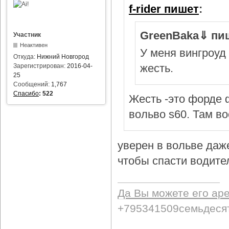
f-rider пишет
:
GreenBaka⇓ пи
Участник
Неактивен
У меня вингроуд 
Откуда:
Нижний Новгород
жесть.
Зарегистрирован:
2016-04-
25
Сообщений:
1,767
Спасибо
:
522
Жесть -это форде ф
вольво s60. Там в
уверен в вольве даж
чтобы спасти водител
Да Вы можете его ар
+795341509семьдеся