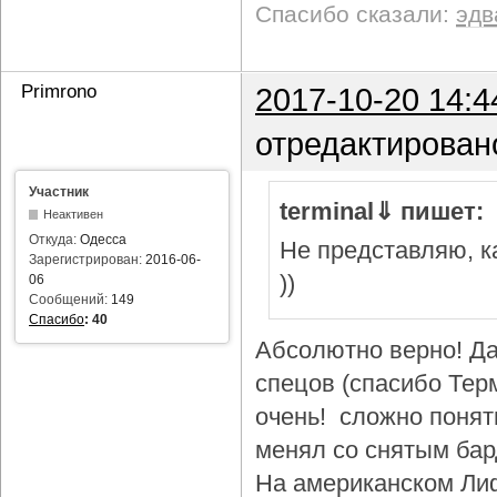
Спасибо сказали:
эдв
Primrono
2017-10-20 14:4
отредактирован
Участник
terminal⇓ пишет:
Неактивен
Откуда:
Одесса
Не представляю, ка
Зарегистрирован:
2016-06-
))
06
Сообщений:
149
Спасибо
:
40
Абсолютно верно! Да
спецов (спасибо Тер
очень! сложно понят
менял со снятым бар
На американском Лиф