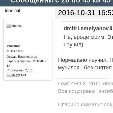
terminal
2016-10-31 16:5
dmitri.emelyanov
Не, вроде моим. Э
научил)
Участник
Неактивен
Откуда:
Владивосток
Нормально научил. Н
Зарегистрирован:
2016-05-
12
мучился...без снятия 
Сообщений:
2,051
Спасибо
:
536
Leaf ZEO Х, 2011 Япо
Все подогревы, анти
Спасибо сказали:
nek