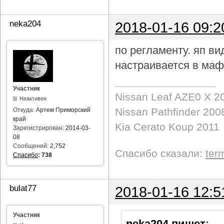
neka204
2018-01-16 09:2
по регламенту. яп в
настраивается в маф
Участник
Nissan Leaf AZE0 X 2
Неактивен
Nissan Pathfinder 200
Откуда:
Артем Приморский
край
Kia Cerato Koup 2011
Зарегистрирован:
2014-03-
08
Сообщений:
2,752
Спасибо сказали:
ter
Спасибо
:
738
bulat77
2018-01-16 12:5
Участник
neka204 пишет
: