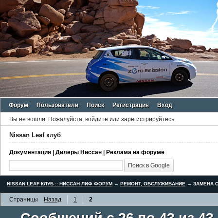
Форум
Пользователи
Поиск
Регистрация
Вход
Вы не вошли.
Пожалуйста, войдите или зарегистрируйтесь.
Nissan Leaf клуб
Документация
|
Дилеры Ниссан
|
Реклама на форуме
NISSAN LEAF КЛУБ :: НИССАН ЛИФ ФОРУМ
→
РЕМОНТ, ОБСЛУЖИВАНИЕ
→
ЗАМЕНА С
Страницы
Назад
1
2
Сообщений с 26 по 43 из 43