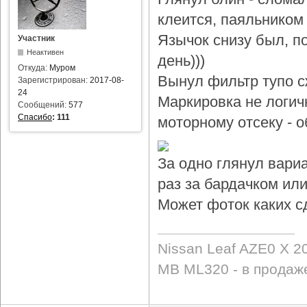
клеится, паяльником 
Язычок снизу был, по
Участник
Неактивен
день)))
Откуда:
Муром
Вынул фильтр тупо с
Зарегистрирован:
2017-08-
24
Маркировка не логичн
Сообщений:
577
Спасибо
:
111
моторному отсеку - 
За одно глянул вари
раз за бардачком или
Может фоток каких с
Nissan Leaf AZE0 X 2
MB ML320 - в продаж