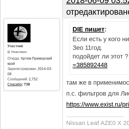
2018-06-09 03:5
отредактирован
DIE пишет
:
Если есть у кого 
Участник
Зео 11год.
Неактивен
подойдет ли этот 
Откуда:
Артем Приморский
=385892448
край
Зарегистрирован:
2014-03-
08
Сообщений:
2,752
там же в применимост
Спасибо
:
738
п.с. фильтров для Лиф
https://www.exist.ru/
Nissan Leaf AZE0 X 2