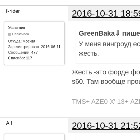
f-rider
2016-10-31 18:5
Участник
GreenBaka⇓ пише
Неактивен
Откуда:
Москва
У меня вингроуд ес
Зарегистрирован:
2016-06-11
жесть.
Сообщений:
477
Спасибо
:
117
Жесть -это форде фок
s60. Там вообще про
TMS+ AZE0 Х' 13+ AZ
Ai!
2016-10-31 21:5