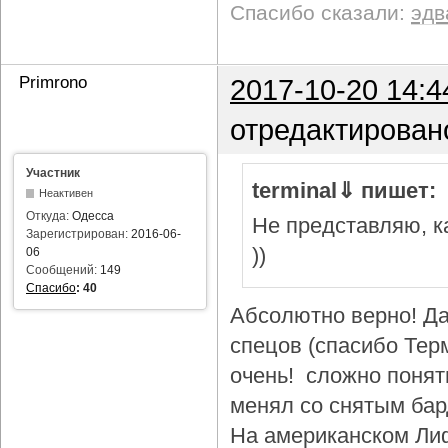
Спасибо сказали:
эдв
Primrono
2017-10-20 14:4
отредактирован
Участник
terminal⇓ пишет:
Неактивен
Откуда:
Одесса
Не представляю, ка
Зарегистрирован:
2016-06-
))
06
Сообщений:
149
Спасибо
:
40
Абсолютно верно! Да
спецов (спасибо Тер
очень! сложно понят
менял со снятым бар
На американском Лиф