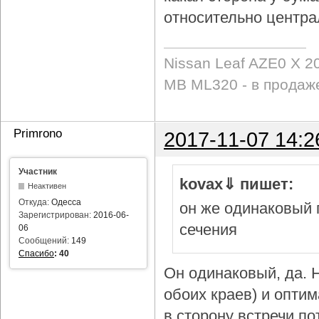
относительно центра
Nissan Leaf AZE0 X 2
MB ML320 - в продаж
Primrono
2017-11-07 14:2
Участник
kovax⇓ пишет:
Неактивен
Откуда:
Одесса
он же одинаковый 
Зарегистрирован:
2016-06-
сечения
06
Сообщений:
149
Спасибо
:
40
Он одинаковый, да. Н
обоих краев) и опти
в сторону встречи по