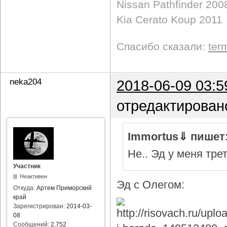
Nissan Pathfinder 200
Kia Cerato Koup 2011
Спасибо сказали:
ter
neka204
2018-06-09 03:5
отредактирован
Immortus⇓ пишет
Не.. Эд у меня тре
Участник
Неактивен
Эд с Олегом:
Откуда:
Артем Приморский
край
Зарегистрирован:
2014-03-
08
Сообщений:
2,752