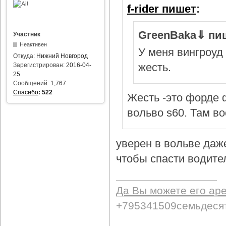
f-rider пишет
:
GreenBaka⇓ пи
Участник
Неактивен
У меня вингроуд 
Откуда:
Нижний Новгород
жесть.
Зарегистрирован:
2016-04-
25
Сообщений:
1,767
Спасибо
:
522
Жесть -это форде ф
вольво s60. Там в
уверен в вольве даж
чтобы спасти водител
Да Вы можете его ар
+795341509семьдеся