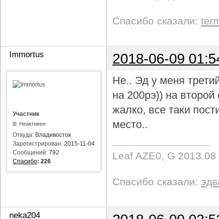
Спасибо сказали:
ter
Immortus
2018-06-09 01:5
Не.. Эд у меня трети
на 200рэ)) на второ
жалко, все таки пост
Участник
место..
Неактивен
Откуда:
Владивосток
Зарегистрирован:
2015-11-04
Сообщений:
792
Leaf AZE0, G 2013.08
Спасибо
:
226
Спасибо сказали:
эдв
neka204