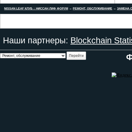
NISSAN LEAF КЛУБ :: НИССАН ЛИФ ФОРУМ
→
РЕМОНТ, ОБСЛУЖИВАНИЕ
→
ЗАМЕНА С
Наши партнеры:
Blockchain Stati
Ф