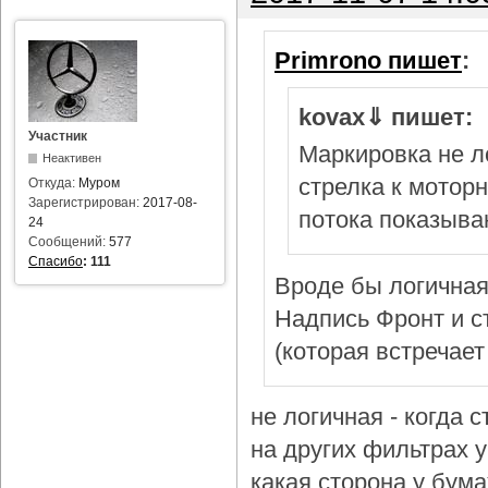
Primrono пишет
:
kovax⇓ пишет:
Участник
Маркировка не л
Неактивен
стрелка к мотор
Откуда:
Муром
Зарегистрирован:
2017-08-
потока показыва
24
Сообщений:
577
Спасибо
:
111
Вроде бы логичная
Надпись Фронт и с
(которая встречает
не логичная - когда 
на других фильтрах у 
какая сторона у бум