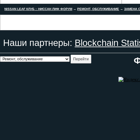
NISSAN LEAF КЛУБ :: НИССАН ЛИФ ФОРУМ
→
РЕМОНТ, ОБСЛУЖИВАНИЕ
→
ЗАМЕНА С
Наши партнеры:
Blockchain Stati
Ф