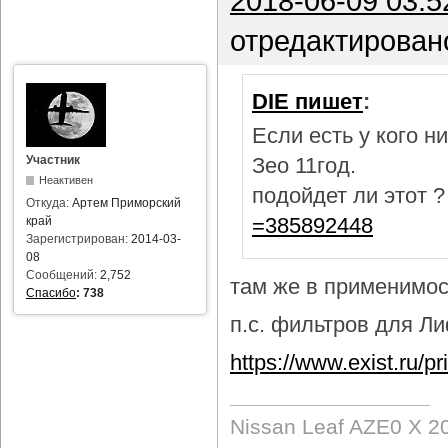
2018-06-09 03:5
отредактирован
DIE пишет
:
Если есть у кого 
Участник
Зео 11год.
Неактивен
подойдет ли этот 
Откуда:
Артем Приморский
=385892448
край
Зарегистрирован:
2014-03-
08
Сообщений:
2,752
там же в применимост
Спасибо
:
738
п.с. фильтров для Лиф
https://www.exist.ru/
Nissan Leaf AZE0 X 2