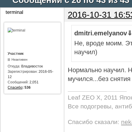
terminal
2016-10-31 16:5
dmitri.emelyanov
Не, вроде моим. Э
научил)
Участник
Неактивен
Откуда:
Владивосток
Нормально научил. Н
Зарегистрирован:
2016-05-
12
мучился...без снятия 
Сообщений:
2,051
Спасибо
:
536
Leaf ZEO Х, 2011 Япо
Все подогревы, анти
Спасибо сказали:
nek