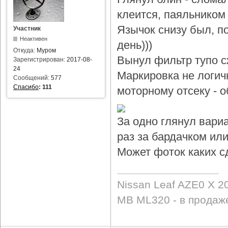
клеится, паяльником 
Язычок снизу был, по
Участник
Неактивен
день)))
Откуда:
Муром
Вынул фильтр тупо с
Зарегистрирован:
2017-08-
24
Маркировка не логичн
Сообщений:
577
Спасибо
:
111
моторному отсеку - 
За одно глянул вари
раз за бардачком или
Может фоток каких с
Nissan Leaf AZE0 X 2
MB ML320 - в продаж