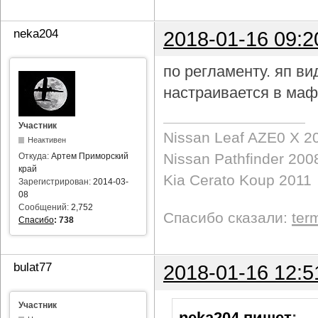
neka204
2018-01-16 09:2
по регламенту. яп в
настраивается в маф
Участник
Nissan Leaf AZE0 X 2
Неактивен
Nissan Pathfinder 200
Откуда:
Артем Приморский
край
Kia Cerato Koup 2011
Зарегистрирован:
2014-03-
08
Сообщений:
2,752
Спасибо сказали:
ter
Спасибо
:
738
bulat77
2018-01-16 12:5
Участник
neka204 пишет
: