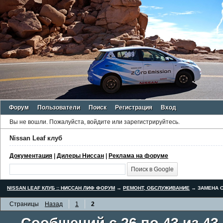
Форум
Пользователи
Поиск
Регистрация
Вход
Вы не вошли.
Пожалуйста, войдите или зарегистрируйтесь.
Nissan Leaf клуб
Документация
|
Дилеры Ниссан
|
Реклама на форуме
NISSAN LEAF КЛУБ :: НИССАН ЛИФ ФОРУМ
→
РЕМОНТ, ОБСЛУЖИВАНИЕ
→
ЗАМЕНА С
Страницы
Назад
1
2
Сообщений с 26 по 43 из 43