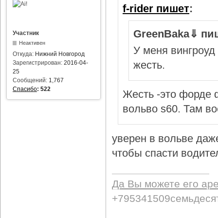
f-rider пишет
:
GreenBaka⇓ пи
Участник
Неактивен
У меня вингроуд 
Откуда:
Нижний Новгород
жесть.
Зарегистрирован:
2016-04-
25
Сообщений:
1,767
Спасибо
:
522
Жесть -это форде ф
вольво s60. Там в
уверен в вольве даж
чтобы спасти водител
Да Вы можете его ар
+795341509семьдеся