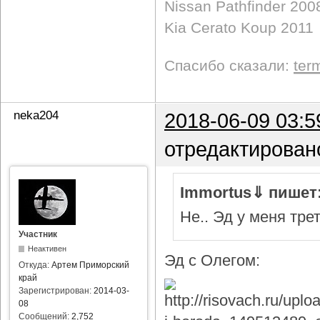
Nissan Pathfinder 200
Kia Cerato Koup 2011
Спасибо сказали:
ter
neka204
2018-06-09 03:5
отредактирован
Immortus⇓ пишет
Не.. Эд у меня тре
Участник
Неактивен
Эд с Олегом:
Откуда:
Артем Приморский
край
Зарегистрирован:
2014-03-
08
Сообщений:
2,752