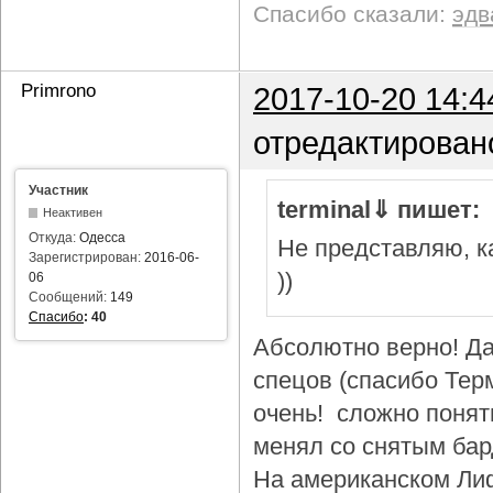
Спасибо сказали:
эдв
Primrono
2017-10-20 14:4
отредактирован
Участник
terminal⇓ пишет:
Неактивен
Откуда:
Одесса
Не представляю, ка
Зарегистрирован:
2016-06-
))
06
Сообщений:
149
Спасибо
:
40
Абсолютно верно! Да
спецов (спасибо Тер
очень! сложно понят
менял со снятым бар
На американском Лиф