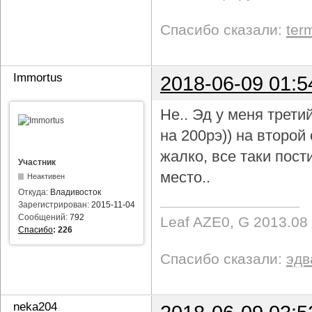
Спасибо сказали:
ter
Immortus
2018-06-09 01:5
Не.. Эд у меня трети
на 200рэ)) на второ
жалко, все таки пост
Участник
место..
Неактивен
Откуда:
Владивосток
Зарегистрирован:
2015-11-04
Сообщений:
792
Leaf AZE0, G 2013.08
Спасибо
:
226
Спасибо сказали:
эдв
neka204