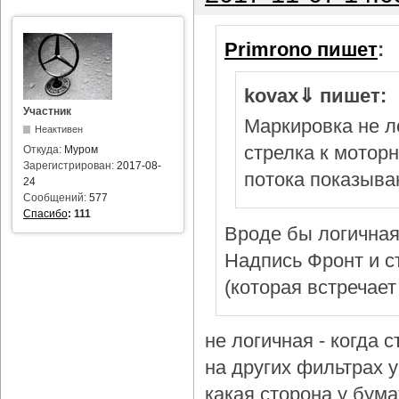
Primrono пишет
:
kovax⇓ пишет:
Участник
Маркировка не л
Неактивен
стрелка к мотор
Откуда:
Муром
Зарегистрирован:
2017-08-
потока показыва
24
Сообщений:
577
Спасибо
:
111
Вроде бы логичная
Надпись Фронт и с
(которая встречает
не логичная - когда 
на других фильтрах у 
какая сторона у бум