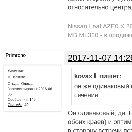
относительно центра
Nissan Leaf AZE0 X 2
MB ML320 - в продаж
Primrono
2017-11-07 14:2
Участник
kovax⇓ пишет:
Неактивен
Откуда:
Одесса
он же одинаковый 
Зарегистрирован:
2016-06-
сечения
06
Сообщений:
149
Спасибо
:
40
Он одинаковый, да. Н
обоих краев) и опти
в сторону встречи по