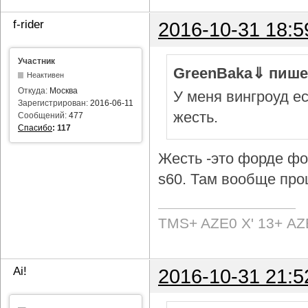
f-rider
2016-10-31 18:5
Участник
GreenBaka⇓ пише
Неактивен
Откуда:
Москва
У меня вингроуд ес
Зарегистрирован:
2016-06-11
жесть.
Сообщений:
477
Спасибо
:
117
Жесть -это форде фок
s60. Там вообще про
TMS+ AZE0 Х' 13+ AZ
Ai!
2016-10-31 21:5